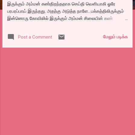
இருக்கும் அம்மன் கண்திறந்ததாக செய்தி வெளியாகி ஓரே
பரபரப்பாய் இருந்தது. அதற்கு அடுத்த நாளே.. பக்கத்திலிருக்கும்
இன்னொரு கோவிலில் இருக்கும் அம்மன் சிலையின் கண்
திறந்த்தாக கூறப்பட்டது அது பற்றி தினத்தந்தியில் படம் கூட
போடப்பட்டது. ஆனால் அதற்கு அப்புறம் அதை பற்றிய எந்த
மேலும் படிக்க
Post a Comment
விஷயமும் வரவில்லை.. ஓரு வேளை அது வெறும் புரளியா?
அல்லது நடந்தது என்ன? வீணாக ஓரு விஷயம் புரளியாக கிளம்பும்
ஓன்றை வெளீயிடும் பத்திரிக்கை அது பற்றிய அடுத்த
செய்தியையும் வெளீயிட வேண்டிய கடமை அதற்கு உண்டல்லவோ?
எனக்கென்னவோ இது பிள்ளையார் பால் குடித்த கதை மாதிரி
தான் படுகிறது. என்ன செய்வது எல்லாவற்றிக்கும் மார்கெட்டிங்
தேவையாய் இருக்கிறது.. அது இந்த தடவை அந்த
தண்டையார்பேட்டை அம்மன் கோவிலுக்கு யார் கொடுத்த
மார்கெடிங் ஐடியாவோ...? பக்கங்கள்