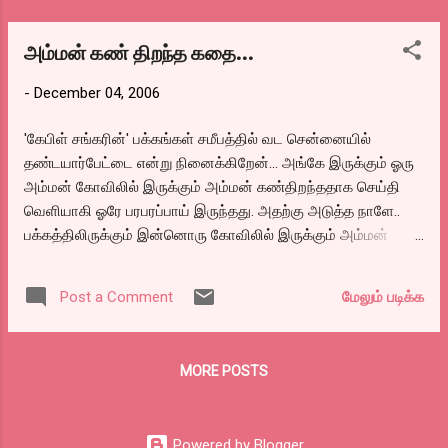
அம்மன் கண் திறந்த கதை...
-
December 04, 2006
'கேபிள் சங்கரின்' பக்கங்கள் சமீபத்தில் வட சென்னையில்
தண்டயார்பேட்டை என்று நினைக்கிறேன்... அங்கே இருக்கும் ஓரு
அம்மன் கோவிலில் இருக்கும் அம்மன் கண்திறந்ததாக செய்தி
வெளியாகி ஓரே பரபரப்பாய் இருந்தது. அதற்கு அடுத்த நாளே..
பக்கத்திலிருக்கும் இன்னொரு கோவிலில் இருக்கும் அம்மன்
சிலையின் கண் திறந்த்தாக கூறப்பட்டது அது பற்றி
தினத்தந்தியில் படம் கூட போடப்பட்டது. ஆனால் அதற்கு அப்புறம்
மேலும் படிக்க
Post a Comment
அதை பற்றிய எந்த விஷயமும் வரவில்லை.. ஓரு வேளை அது
வெறும் புரளியா? அல்லது நடந்தது என்ன? வீணாக ஓரு விஷயம்
புரளியாக கிளம்பும் ஓன்றை வெளீயிடும் பத்திரிக்கை அது பற்றிய
MORE POSTS
அடுத்த செய்தியையும் வெளீயிட வேண்டிய கடமை அதற்கு
உண்டல்லவோ? எனக்கென்னவோ இது பிள்ளையார் பால் குடித்த
கதை மாதிரி தான் படுகிறது. என்ன செய்வது எல்லாவற்றிக்கும்
Powered by Blogger