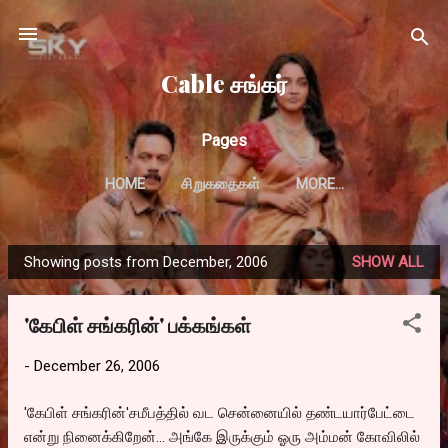
Skip to main content
Cable சங்கர்
Pages
HOME
சிறுகதைகள்
MORE…
Showing posts from December, 2006
SHOW ALL
P
o
'கேபிள் சங்கரின்' பக்கங்கள்
s
t
-
December 26, 2006
s
'கேபிள் சங்கரின்'சமீபத்தில் வட சென்னையில் தண்டயார்பேட்டை
என்று நினைக்கிறேன்... அங்கே இருக்கும் ஓரு அம்மன் கோவிலில்