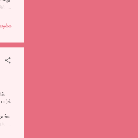
ில்
்
படிக்க
்பும்,
்து
ிக்
பார்க்
தொங்க
ம்,
்