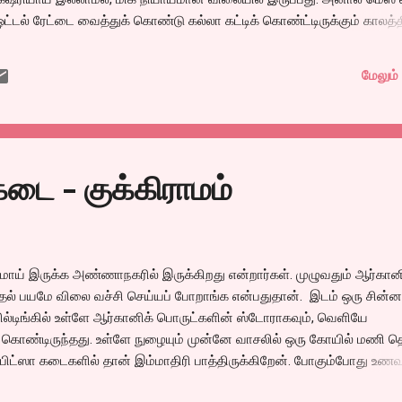
ட்டல் ரேட்டை வைத்துக் கொண்டு கல்லா கட்டிக் கொண்ட்டிருக்கும் காலத்த
் மெஸ். அதுவும் மெஸ்களின் தலைமயிடமான திருவல்லிக்கேணியில் நண்பர
் சொன்னவுடன் ஆச்சர்யமாய்த்தான் இருந்தது. முதல் நாள் போன போது
மேலும் 
்கள் பல பேர் வந்திருந்தார்கள். நிறைய அயிட்டங்களை வரிசைப்படுத்தி
்தனை கூட்டத்திலும் எனக்கு மிகவும் பிடித்தது தலைக்கறியும், அதன் குழம
ை சுவையாய் கொடுத்திருந்தார்கள். செஃப் ஹரி நாமக்கல்காரர். ஆரம்பித
மேல் ஆகிவிட்டது. மதிய சாப்பாட்ட...
்கடை - குக்கிராமம்
சமாய் இருக்க அண்ணாநகரில் இருக்கிறது என்றார்கள். முழுவதும் ஆர்கான
ுதல் பயமே விலை வச்சி செய்யப் போறாங்க என்பதுதான். இடம் ஒரு சின்ன 
ல்டிங்கில் உள்ளே ஆர்கானிக் பொருட்களின் ஸ்டோராகவும், வெளியே
 கொண்டிருந்தது. உள்ளே நுழையும் முன்னே வாசலில் ஒரு கோயில் மணி 
ய் பிட்ஸா கடைகளில் தான் இம்மாதிரி பாத்திருக்கிறேன். போகும்போது உணவு
ந்தது என்று மெட்டபராய் சொல்ல வைத்திருப்பார்கள். அது போல இங்கேயும