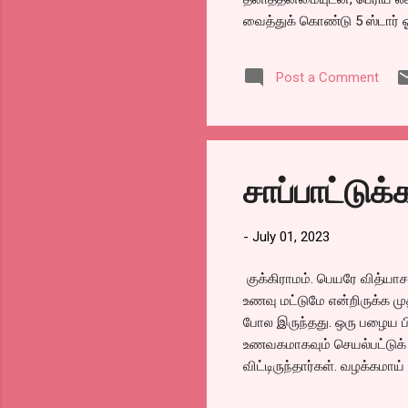
வைத்துக் கொண்டு 5 ஸ்டார் ஓ
புதியதாய் வளையம்பட்டியான
ஆசிப் ஆரம்பிக்கப் போவதாய
Post a Comment
ஏகப்பட்ட கூட்டம் விருந்தினர
வைத்திருந்தார்கள். ஆனால் அத
கூடவே குடல் குழம்பை அத்தன
சுமார் இரண்டு மாதங்களுக்கு 
சாப்பாட்டுக
-
July 01, 2023
குக்கிராமம். பெயரே வித்யா
உணவு மட்டுமே என்றிருக்க ம
போல இருந்தது. ஒரு பழைய பி
உணவகமாகவும் செயல்பட்டுக்
விட்டிருந்தார்கள். வழக்கமா
உங்க பரிமாறலும் நன்றாக இரு