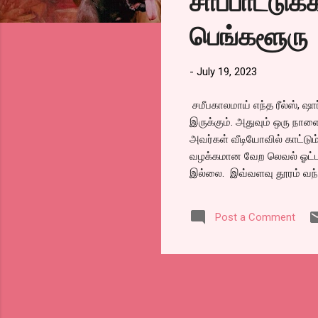
சாப்பாட்டுக
s
பெங்களூரு
-
July 19, 2023
சமீபகாலமாய் எந்த ரீல்ஸ், ஷ
இருக்கும். அதுவும் ஒரு நாளை
அவர்கள் வீடியோவில் காட்டும
வழக்கமான வேற லெவல் ஓட்டல
இல்லை. இவ்வளவு தூரம் வந்த
மூன்று இடங்களில் இருந்தது.
ஆட்டோவெல்லாம் வச்சி சாப்பி
Post a Comment
எடுத்த குறிக்கோளில் கொஞ்
செம்ம கூட்டம். ஆனால் அது
மக்கள் நடமாட்டம் இருக்கும் 
வைக்கப்பட்டிருந்த டேபிள்கள்.