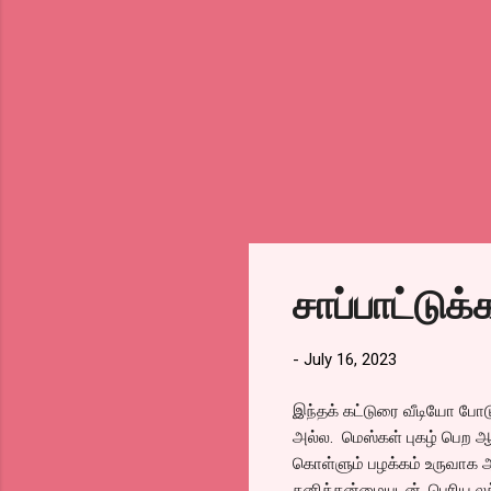
சாப்பாட்டுக
-
July 16, 2023
இந்தக் கட்டுரை வீடியோ போடு
அல்ல. மெஸ்கள் புகழ் பெற ஆ
கொள்ளும் பழக்கம் உருவாக ஆ
தனித்தன்மையுடன், பெரிய லக