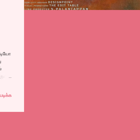
வீடியோ
ு
்
ுவில்
ார்.
படிக்க
னால்
கும்
ட