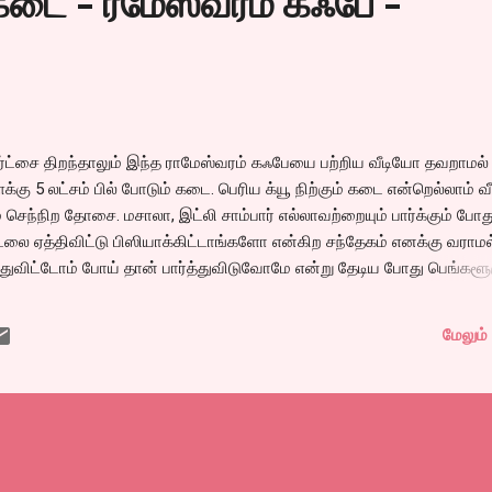
்கடை - ரமேஸ்வரம் கஃபே -
ார்ட்சை திறந்தாலும் இந்த ராமேஸ்வரம் கஃபேயை பற்றிய வீடியோ தவறாமல்
க்கு 5 லட்சம் பில் போடும் கடை. பெரிய க்யூ நிற்கும் கடை என்றெல்லாம் 
் செந்நிற தோசை. மசாலா, இட்லி சாம்பார் எல்லாவற்றையும் பார்க்கும் போத
ை ஏத்திவிட்டு பிஸியாக்கிட்டாங்களோ என்கிற சந்தேகம் எனக்கு வராமல
ுவிட்டோம் போய் தான் பார்த்துவிடுவோமே என்று தேடிய போது பெங்களூர
 நாங்கள் ஜே.பி.நகர் பிராஞ்சுக்கு ஆட்டோ பண்ணிட்டு போனோம்.
டணுமா ஜி என்று உடன் வந்த நண்பர் ராமசந்திரன் கேட்டுக் கொண்டே வந்த
மேலும் 
சமும் வழுவாமல் போய் சேர்ந்த போது அத்தனை க்யூவெல்லாம் இல்லை. ஆ
 அங்கே தெரியாத வண்ணம் இடத்தை செட் செய்திருந்தார்கள். இத்தனைக்
இடம் தான். தனியாய் வேலட் பார்க்கிங். ஓப்பன் கிச்சன். ஆங்காங்கே சாப்பி
 கோயில் தாழ்வாரம் போல உட்கார்ந்...