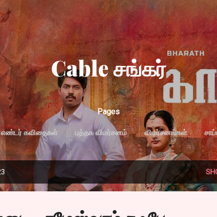
Skip to main content
Cable சங்கர்
Pages
எண்டர் கவிதைகள்
புத்தக விமர்சனம்
விமர்சனங்கள்
சாப
MORE…
PRIVACY POLICY
23
SH