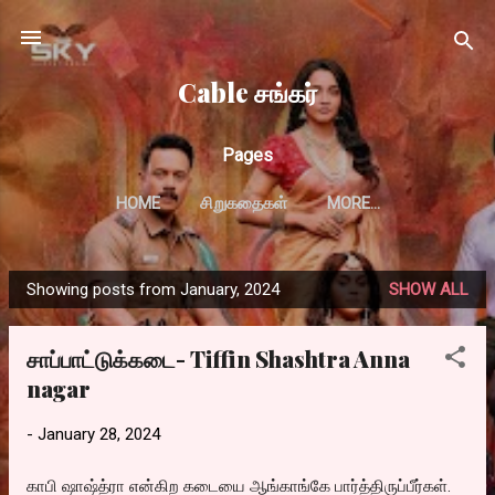
Skip to main content
Cable சங்கர்
Pages
HOME
சிறுகதைகள்
MORE…
Showing posts from January, 2024
SHOW ALL
P
o
சாப்பாட்டுக்கடை- Tiffin Shashtra Anna
s
nagar
t
s
-
January 28, 2024
காபி ஷாஷ்த்ரா என்கிற கடையை ஆங்காங்கே பார்த்திருப்பீர்கள்.