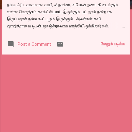
நல்ல அட்டகாசமான காபி, ஸ்நாக்ஸ், டீ போன்றவை கிடைக்கும்.
என்ன கொஞ்சம் காஸ்ட்லியாய் இருக்கும். பட் தரம் நன்றாக
இருப்பதால் நல்ல கூட்டமும் இருக்கும். அவர்கள் காபி
ஷாஷ்த்ராவை டிபன் ஷாஷ்த்ராவாக மாற்றியிருக்கிறார்கள்.
அண்ணாநகரில் மட்டுமே. ஏகப்பட்ட கூட்டம். உபவிஹாரை விட
அதிகமாய் இருந்தது. அதென்ன மாயமோ தெரியவில்லை.
மேலும் படிக்க
Post a Comment
சமீபகாலமாய் தமிழகம் எங்கும் கர்நாடக ஸ்டைல் வெஜ் உணவுகள்
பிரபலமாகிக் கொண்டிருக்கிறது. கோவையில் சோஷியல் கிச்சன்
என்று ஒன்று ஆரம்பித்திருக்கிறார்கள். பெங்களூர் ராமேஸ்வரம்
கபே ஹைதராபாத்தில் ஒரு பெரிய கிளை ஒன்றை நிறுவி
இருக்கிறார்கள். எல்லாவற்றிலும் கார சாரமாய் சாப்பிடும்
ஆந்திராக்காரர்கள் எப்படி தித்திப்பான சாம்பாரை சாப்பிடப்
போகிறார்கள் என்று தெரியவில்லை. சென்னையில் ஏற்கனவே
ஈட்டிங் சர்கிள், உபவிஹார் போன்ற கடைகளில் நம்மூர் சாம்பாரை
கொடுக்க ஆரம்பித்துவிட்டார்கள். சரி.. டிபன் ஷாஷ்த்ராவுக்கு
வருவோம். இவர்களும் கர்நாடக ஸ்டைல் வெஜ் உணவுதான்.
பென்னே தோசை. ஓப்பன் மசாலா பென்னே தோசை, கார பாத்,
செளசெள பாத், இட்லி, தட்டே இட்ல...