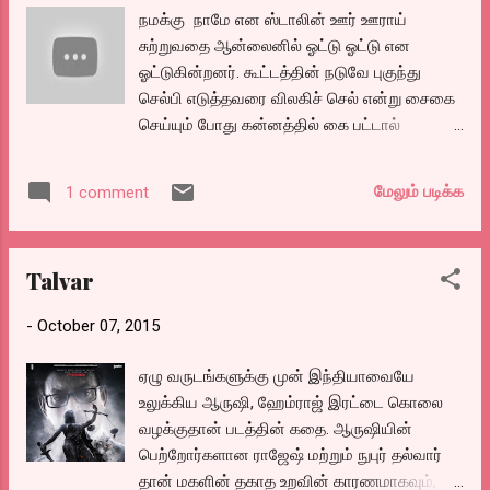
கிராபிக்ஸ் அம்புகளாய் பயன் படுத்திக் கொண்டிருப்பதை
நமக்கு நாமே என ஸ்டாலின் ஊர் ஊராய்
நினைத்தால் பயமாய் இருக்கிறது. சரி இப்ப ஜெயிச்சாச்சு..
சுற்றுவதை ஆன்லைனில் ஓட்டு ஓட்டு என
அப்புறம்.. வேற என்ன?
ஓட்டுகின்றனர். கூட்டத்தின் நடுவே புகுந்து
செல்பி எடுத்தவரை விலகிச் செல் என்று சைகை
செய்யும் போது கன்னத்தில் கை பட்டால்
ஓட்டுகிறார்கள். எனக்கென்னவோ.. அவ்வளவு
கூட்டத்திற்கு நடுவே சொல்லாமல் கொள்ளாமல்
மேலும் படிக்க
1 comment
யார் வந்து போட்டோ எடுத்தாலும் தள்ளுங்க
எனும் போது கை பட்டால் அடிப்பது போலத்தான்
தோன்றுமென தோன்றுகிறது. ஊர் பட்ட ஊழல்
Talvar
பண்ணி விட்டு, மக்களிடம் போய் கேட்க என்ன
தகுதியிருக்கிறது என்று கேட்டீர்களானால்,
-
October 07, 2015
அதற்கு தகுதி நமக்கே இல்லை என்று தான்
சொல்ல வேண்டும். ஆதிமுகவில் முந்தைய
ஏழு வருடங்களுக்கு முன் இந்தியாவையே
ஆட்சியில் செய்யாத ஊழலா, இப்போது
உலுக்கிய ஆருஷி, ஹேம்ராஜ் இரட்டை கொலை
நடக்காததா? மாற்றி மாற்றி இவர்களையே
வழக்குதான் படத்தின் கதை. ஆருஷியின்
தெரிந்தெடுத்தது நமது தவறு என்றே தான்
பெற்றோர்களான ராஜேஷ் மற்றும் நுபுர் தல்வார்
தோன்றுகிறது. சரி. அதுக்கு பதிலாய் ப.ம.காவை
தான் மகளின் தகாத உறவின் காரணமாகவும்,