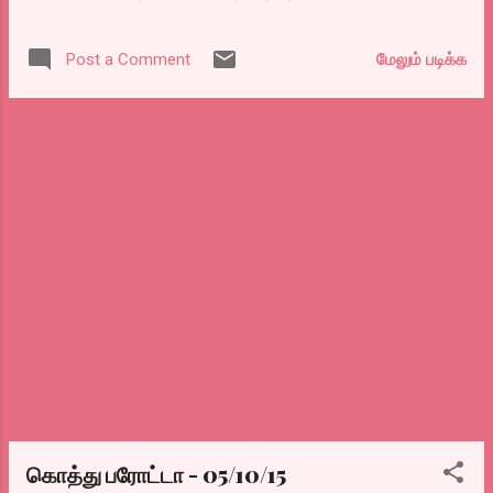
செலக்ட் செய்யலாமென்றால். இருபது முப்பது
ஜாதிப் பெருமைக்காகவும் கொன்றதாக முடிவு
வருடங்களுக்கு முன்னால் சின்ன
செய்யப்பட்டு, இன்று ஜெயிலில் இருக்கிறார்கள்.
பணக்காரர்களாய் இருந்தவர்களின் சொத்து
மேலும் படிக்க
Post a Comment
அக்காலத்தில் மீடியா தன் வசம் எடுத்து
இப்போது கணக்கிட்டால் அது எங்கேயோ
பரபரப்பாக பேசப்பட்ட வழக்கை
போகிறது. அவ்வப்போது ஆட்சியில் ஓர சீட்டில்
திரைப்படமாக்கியிருக்கிறார்கள். விஷால்
உட்கார்ந்ததுக்கே இப்படியென்றால். முக்கிய
பரத்வாஜும், மேக்னா குல்சாரும்.
சீட்டில் உட்கார வைத்தால்?. சரி விஜயகாந்த், என
யோசித்தால் பல சமயம் சிரிப்புத்தான் வ...
கொத்து பரோட்டா - 05/10/15