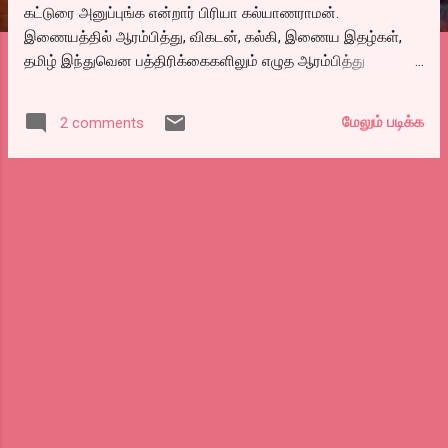
கட்டுரை அனுப்புங்க என்றார் பிரியா கல்யாணராமன்.
இணையத்தில் ஆரம்பித்து, விகடன், கல்கி, இணைய இதழ்கள்,
தமிழ் இந்துவென பத்திரிக்கைகளிலும் எழுத ஆரம்பித்து
வருடங்கள் ஆனாலும், குமுதத்திற்காக உத்தம வில்லனுக்காக
எழுதிய சிறு பத்தி தவிர எழுதியதில்லை. முதல் முறையாய் ஒரு
மேலும் படிக்க
2 comments
கட்டுரை. அதுவும் சாப்பாடு குறித்த என் அனுபவத்தை குறித்து.
குமுதத்தில் எழுதுவது என்பது பிக் பட்ஜெட் கமர்ஷியல் படத்திற்கு
ஈடான விஷயம். அவர்களுடய வாசகர் வட்டம் அவ்வளவு
விரிவானது. படிச்சிட்டு சொல்லுங்க.