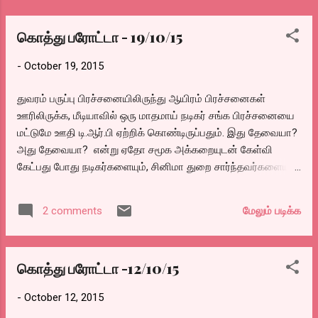
கொத்து பரோட்டா - 19/10/15
-
October 19, 2015
துவரம் பருப்பு பிரச்சனையிலிருந்து ஆயிரம் பிரச்சனைகள்
ஊரிலிருக்க, மீடியாவில் ஒரு மாதமாய் நடிகர் சங்க பிரச்சனையை
மட்டுமே ஊதி டி.ஆர்.பி ஏற்றிக் கொண்டிருப்பதும். இது தேவையா?
அது தேவையா? என்று ஏதோ சமூக அக்கறையுடன் கேள்வி
கேட்பது போது நடிகர்களையும், சினிமா துறை சார்ந்தவர்களையும்
வைத்து நிகழ்ச்சி நடத்துவதும், தமிழ் நடிகர் சங்கம் என்று மாற்ற
வேண்டும் என்பது போன்ற அபத்தங்களை மீடியா ஏற்றி விட்டுக்
மேலும் படிக்க
2 comments
கொண்டிருக்கிறது. பேச வேண்டிய விஷயத்தை விட்டு,
தேவையில்லாததை பற்றி பேசுவதில் உள்ள இவர்களது சமூக
அக்கறையை பற்றி யோசித்தால் இன்னும் அபத்தமாகவும்,
கொத்து பரோட்டா -12/10/15
அபாயகரமான விஷயமாகவும் இருக்கிறது. மீடியா நினைத்தால்
எந்தவிதமான மாற்றத்தையும் கொண்டு வரக்கூடிய அஸ்திரம்
-
October 12, 2015
தங்களிடம் இருக்கிறது என்று தெரிந்தும் அதை மொக்கை