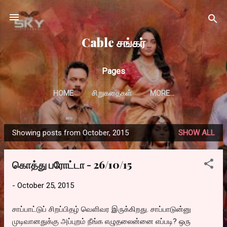
Skip to main content
Cable சங்கர்
Pages
HOME
சிறுகதைகள்
MORE…
Showing posts from October, 2015
SHOW ALL
P
o
கொத்து பரோட்டா - 26/10/15
s
t
-
October 25, 2015
s
சாப்பாட்டுப் சிறப்பிதழ் வெளிவர இருக்கிறது. சாப்பாடுன்னு
முடிவானதுக்கு அப்புறம் நீங்க எழுதலைன்னை எப்படி? ஒரு