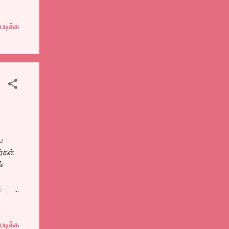
ன
,
படிக்க
்சி
வி
தல்
பட்ட
ை
்கள்.
்
்
ம் ஒரு
ாப்
படிக்க