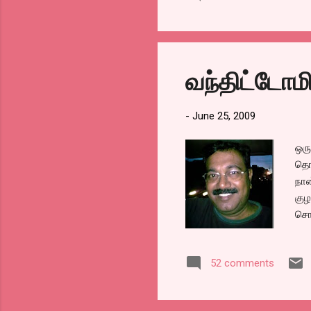
நிற
வேண
என்
பண்
வந்திட்டோம
டுவ
வேண
-
June 25, 2009
ஒரு
தொல
நான
குழ
சொ
கொட
புத
52 comments
தண்
விட
ஆனோ