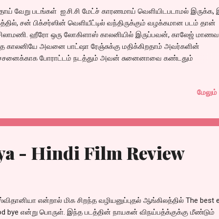
ிதாய் வேறு படங்கள் ஐ.சி.சி மேட்ச் காரணமாய் வெளியிடபடாமல் இருக்க, 
த்தில், சன் பிக்சர்ஸின் வெளியீட்டில் வந்திருக்கும் வழக்கமான படம் தான்
ிலாமணி. ஹீரோ ஒரு லோகிளாஸ் காலனியில் இருப்பவன், காலேஜ் மாணவ
த காலனியே அவனை பாட்ஷா ரேஞ்சுக்கு மதிக்கிறதாம் அவர்களின்
ச்சனைக்காக போராட்டம் நடத்தும் அவன் சுனைனாவை கண்டதும்
லிக்கிரான், அவளின் பார்வையில் இவன் செய்யும் விஷயங்கள் எல்லாம்
ுடியாய் தெரிய வர, அவனை வெறுக்கிறார் சுனைனா.. சுனைனாவை மணக்
மேலும் 
ின் வீட்டிற்கு மணி என்கிற பெயரில் சென்று அவர்களின் குடும்பத்தில்
ளவர்கள் எல்லாருடைய அன்பையும் வென்று, சுனைனாவின் காதலை வெல்க
 என்கிற மாசி என்கிற மாசிலாமணி. இதற்கு நடுவில் ஒரு வில்லன் போலீ
த்தில் வர, அவனிடம் முடிஞ்சா நான் மணியா, இல்ல மாசியா புருவ்
ணிக்கன்னு சவால் வேற, க்ளைமாக்ஸூல சுனைனாவுக்கு மணியும், மாசியு
a - Hindi Film Review
ணுதான் தெரிஞ்சிச்சா, அவங்க காதல் என்னாவாச்சுங்கிறதுதான் கதை.
்லும் போது அட பரவாயில்லையேன்னு நினைப்போம் ஆனா படம் முழுசா ப
ியல . பல படங்களில் பார்த்த அரத பழசான சீன்கள்...
்விதானியா என்றால் மிக சிறந்த வழியனுப்புதல் ஆங்கிலத்தில் The best 
d bye என்று பொருள். இந்த படத்தின் நாயகன் விநய்பத்க்குக்கு மீண்டும்