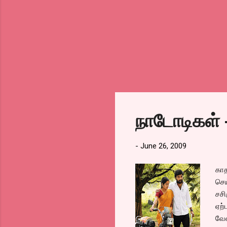
நாடோடிகள் 
-
June 26, 2009
காத
செய
சசி
ஏற்
வேண