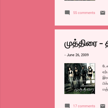
மாஜ
ஒரு
55 comments
காத
காத
செய
வைத
ஒவ்
முத்திரை -
வரை
ஜோட
நண்
-
June 26, 2009
டேன
ஏற்
இரண
பிக
மஞ்
அரச
இவர
17 comments
வில