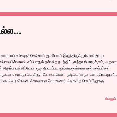
்கிறார்கள். அதற்கு அப்புறம் என்ன என்பதுதான் க்ளைமாக்ஸ். பரபரப்பாக
்டிய கதை. படு சொதப்பலாக சொல்லியிருக்கிறார்கள். அதிலும் முதல் பாத
ன செய்வது என்றே தெரியாமல் குடிக்கிறார்கள், தம் அடிக்கிறார்கள், லவ்
ணுகிறார்கள், என்று ஒரே உட்டாலக்கடி, இரண்டாம் பாதியில் ஏகப்பட்ட
ில்ல…
ிஸ்டுகள வைத்திருக்கிறார்கள். எல்லாமே கொஞ்சம் டூமச்சாய், ஏதோ முடிக
்டும் என்ற அவரச...
 வாரமாய் உங்களுக்கெல்லாம் ஜாலியாய் இருந்திருக்கும், என்னுடய
்லையில்லாமல். எப்போதும் நல்லதே நடந்திட்டிருந்தா போரடிக்கும், அதன
் திரும்ப வந்திட்டேன். ஒரு திரைப்பட டிஸ்கஷனுக்காக என் நண்பர்கள்
ாமுடன் ஏதாவது வெளியூர் போகலாமென முடிவெடுத்து, என் புரொடியூசரிட
ல்ல, அவர் கொடைக்கானலை சொன்னார் அடிக்கிற வெய்யிலுக்கு
ைக்கானல் பேரை சொன்னாலே குளிருதுல்ல என்று குளீரடிக்க, கிளம்பின
ன் இரவு. அற்புதமான பஸ் பயணம். போகிற வழியில், நர்சிம், முரளிகண்ணன
மேலும் 
டோரா, ரமேஷ் வைத்யா எலோரும் பேசினார்கள். அதிகாலை தேனியில் இற
்டார்கள். அங்கே அருகே ஒரு ஓட்டலில் டபுள் ஏசி போட்ட ரூமில் போய் செட்டி
ம். காலையில் ஒரு ஒன்பது மணிக்கு ஒரு காரை அனுப்பி வைத்தார்