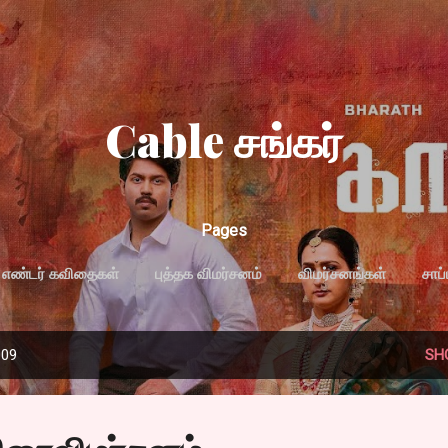
Skip to main content
Cable சங்கர்
Pages
எண்டர் கவிதைகள்
புத்தக விமர்சனம்
விமர்சனங்கள்
சாப
MORE…
PRIVACY POLICY
009
SH