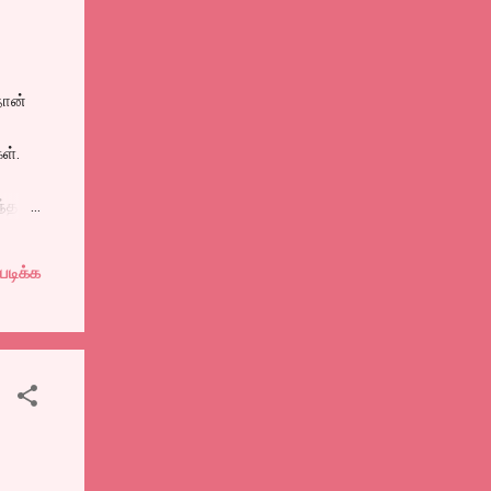
ன்,
நான்
ள்.
ந்த
மாலை
படிக்க
்லி
வந்து