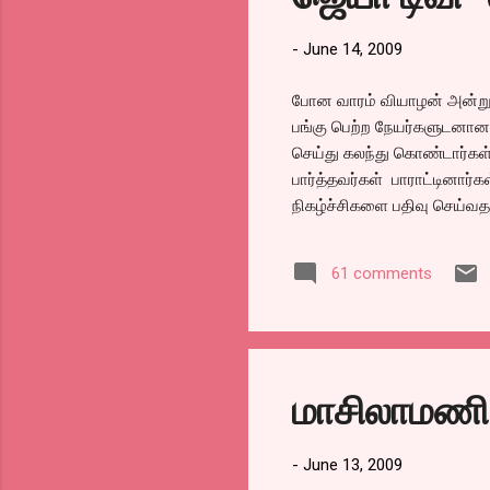
குட
அவன
-
June 14, 2009
போன வாரம் வியாழன் அன்று ”
பங்கு பெற்ற நேயர்களுடனான 
செய்து கலந்து கொண்டார்கள்
பார்த்தவர்கள் பாராட்டினார
நிகழ்ச்சிகளை பதிவு செய்வதற
சனியன் பிடித்த கார்டு அன்
செய்யாதே.) அந்த கடைசி நேரத
61 comments
மறு ஒளிபரப்பு வந்த போது க
ரிக்கார்ட் செய்வதாய் சொன்
பதிவு செய்ய ஆரம்பிப்பதற்குள்
அனுப்பினார். அந்த அன்பான நெ
மாசிலாமணி 
-
June 13, 2009