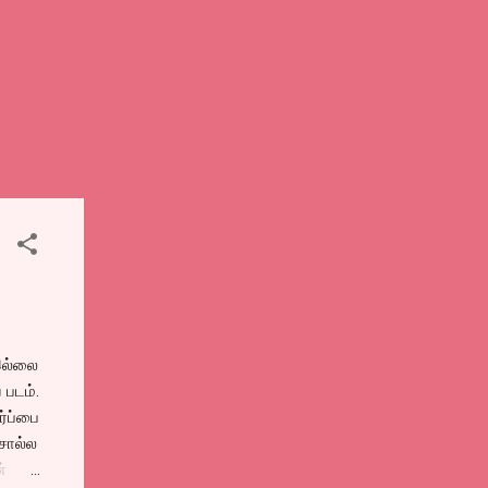
இல்லை
 படம்.
ர்ப்பை
 சொல்ல
்