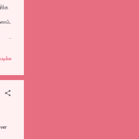
இந்த
னாம்,
க,
படிக்க
ிறான்
ஸ்
ம்
ாக்க
ever