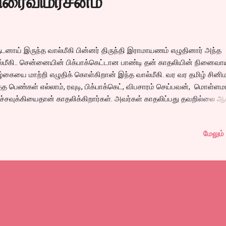
திரைவிமர்சனம்
ுடனாய் இருந்த வால்மீகி பின்னர் திருந்தி இராமாயணம் எழுதினார் அந்த
்மீகி.. சென்னையின் பிக்பாக்கெட்டான பாண்டி தன் காதலியின் நினைவாய
்கையை மாற்றி எழுதிக் கொள்கிறான் இந்த வால்மீகி. வர வர தமிழ் சினிம
த்த பெண்கள் எல்லாம், ரவுடி, பிக்பாக்கெட், விபசாரம் செய்பவன், மொள்ளம
ிச்சவுக்கியைதான் காதலிக்கிறார்கள். அவர்கள் காதலிப்பது தவறில்லை 
்கள் எதனால் காதல் வயப்படுகிறார்கள் என்று காட்சிப்படுத்த தவறுகிறார்
்த தவறை தன் மோசமான திரைக்கதையினாலும், மேக்கிங்கினாலும் சொதப
மேலும் 
த்திருக்கிறார்கள். பாண்டி என்பவன் சென்னையின் ப்ரொபஷனல் பிக்பாக்கெ
ரோயின் வந்தனா ஒரு பணக்கார ஷோஷியல் கான்ஷியஸ் உள்ள, குழந்தை
லிக்கும், ப்ளே ஸ்கூல் நடத்தும் பெண், இப்படி ஒரு கேரக்டரை வைத்துவிட்டு
காங்கே பார்க்கும், பிச்சைக்காரன், அனாதை சிறுவர்களை பாராட்டி சீராட்ட
 ரோடில் பிக்பாக்கெட் அடிக்கும் பாண்டியை காதலிப்பதற்கு காரணம் கேட்க
ியாதில்லையா..? படத்தின் இன்னொரு கதாநாயகியாக வரும் பூக்கடை
ாவுக்கு பாண்டியின் மேல் வரும் காதலுக்கான அழுத்தமான கா...