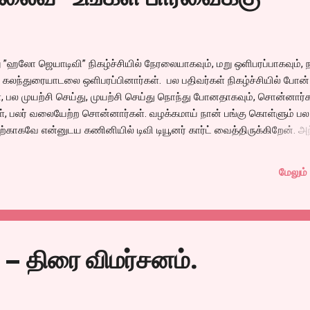
ித்துவிட்டு, ஆபாச உடை அணியும் பெண்களை பார்த்து அசூசை படும் ராகவ
் காதலிக்கும் பெண் மட்டும் எந்நேரமும் கிளிவேஜ...
ஹலோ ஜெயாடிவி” நிகழ்ச்சியில் நேரலையாகவும், மறு ஒளிபரப்பாகவும், 
கலந்துரையாடலை ஒளிபரப்பினார்கள். பல பதிவர்கள் நிகழ்ச்சியில் போன்
, பல முயற்சி செய்து, முயற்சி செய்து நொந்து போனதாகவும், சொன்னார்க
்கள், பலர் வலையேற்ற சொன்னார்கள். வழக்கமாய் நான் பங்கு கொள்ளும் பல
்காகவே என்னுடய கணினியில் டிவி டியூனர் கார்ட் வைத்திருக்கிறேன். அ
னைக்கு பார்த்து மக்கர் செய்துவிட்டது. (அதானே வேணுங்கிற போது வேலை
்தில், யாரிடம் சொல்லி ரிக்கார்ட் செய்ய என்று ஒன்றும் புரியவிலலை. 
மேலும் 
ோவை நண்பர் சஞ்செயிடம் சொல்ல, அவர் பதிவர், நண்பர் கும்கியிடம் சொல
னார். அவர் இதற்காக அவசர அவசரமாய் அலுவலகத்திலிருந்து ,வீட்டுக்கு 
, பத்து நிமிட நிகழ்ச்சி போய்விட்டது. இருந்தாலும் பதிவு செய்து டிவிடியை
ஞ்சுக்கு மிக்க ந...
– திரை விமர்சனம்.