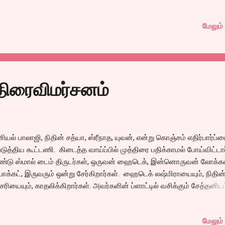
ி எம்.பியின் மகன் சரவணன், அவன் ஒரு பணக்கார ஏரியா பெரிய ஆளா
வரின் பெண்ணை காதலிக்க, அந்த காதல் பெண்ணின் தகப்பனுக்கு தெரிய
மேலும் 
ல் தோல்வியால் நண்பன் கிணற்றில் குதித்து தற்கொலைக்கு முயல,
லர்களை ரிஸ்க் எடுத்து சேர்த்து வைகக், சசி, வசந்த், பரணி கூட்டணி முயற
்து திருட்டு கல்யாணம் செய்து வைக்கிறார்கள். அப்படி கல்யாணம் செய்து
்ததில் ஆளாளுக்கு மிகவும் பாதிப்படைகிறார்கள். ஒவ்வொருவருக்கும்
வொரு விதமான பாதிப்புகள், உடல் ஊனத்திலிருந்து, மரணம், காதல் தோல்
 திரைவிமர்சனம்
. இப்படி பல விதமான தியாகங்கள் நண்பனுக்காக செய்துவிட்டு, அந்த கா
ிகள் இருவரும் பிரிந்தால், அவர்களுக்காக இவ்வளவு பாடுபட்ட, அவமான
ப...
ியல் பாலாஜி, நிதின் சத்யா, ஸ்ரீநாத, யுவன், என்று கொஞ்சம் எதிர்பார்ப்ப
படுத்திய கூட்டணி. கிடைத்த வாய்ப்பில் முத்திரை பதிக்காமல் போய்விட்டார
்டு ஸ்மால் டைம் திருடர்கள், ஒருவன் ஹைடெக், இன்னொருவன் லோக்கல
்பாக்கட், இருவரும் ஒன்று சேர்கிறார்கள். ஹைடெக் லஷ்மிராயையும், நிதின
சரியையும், காதலிக்கிறார்கள். அவர்களின் ப்ளாட்டில் வசிக்கும் சேத்தனிட
ியல் கொலை ரகசியம் மாட்ட அவனிடமிருக்கும் ரகசியம் அடங்கிய லேப்ட
்களிடம் மாட்டுகிறது. ஒரு பக்கம், போலீஸ், இவர்களை துரத்த, மறுபக்கம்,
மேலும் 
்ல்ன் பார்ட்டிகள் துரத்த, என்று மாறி, மாறி ஓடுகிறார்கள். திடீரென திரும்பி