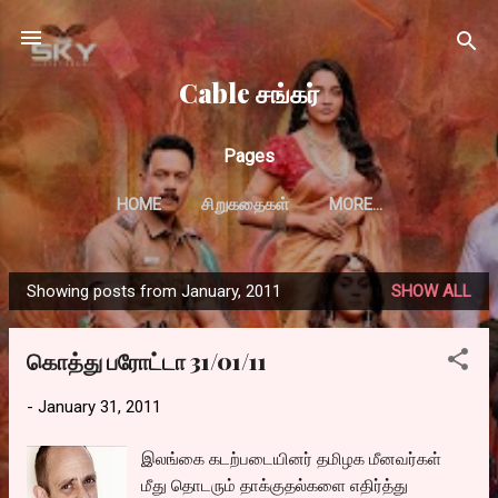
Skip to main content
Cable சங்கர்
Pages
HOME
சிறுகதைகள்
MORE…
Showing posts from January, 2011
SHOW ALL
P
o
கொத்து பரோட்டா 31/01/11
s
t
-
January 31, 2011
s
இலங்கை கடற்படையினர் தமிழக மீனவர்கள்
மீது தொடரும் தாக்குதல்களை எதிர்த்து