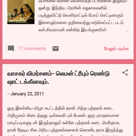
பொங்கல் ரேஸில் வெளிவந்த படங்களில் இதுவும்
கேட்கிறார்கள். அப்படி புதிதாய் ஆரம்பித்திருக்க...
ஒன்று. இந்திய அரசின் சலுகைகளில்
படித்துவிட்டு வெளிநாட்டில் போய் செட்டிலாகும்
இளைஞர்களை குறிவைத்து எடுக்கப்பட்ட படம்.
எஸ்.சிவராமன் என்கிற இயக்குனரின்
இரண்டாவது படம். இவர் ஏற்கனவே மறந்தேன்
மெய் மறந்தேன் என்கிற படத்தை 2006 எடுத்து
மேலும் படிக்க
17 comments
வெளியிட்டிருக்கிறார். முதல் படத்தில் ஏதும்
கற்றுக் கொள்ளவில்லை போலிருக்கிறது. என்ன
தான் சொல்ல வந்த விஷயம் ப்ரெயின் ட்ரையின்
வாசகர் விமர்சனம்- லெமன் ட்ரீயும் ரெண்டு
என்பது போன்ற சீரியஸான விஷயமாய்
ஷாட் டக்கீலாவும்.
இருந்தாலும் படம் பூராவும் ஆளாளுக்கு
இங்கிலீஷிலேயே பேசிக் கொண்டிருப்பது.. ஒரே
-
January 22, 2011
காமெடியாய் இருக்கிறது. பின்ன பாருங்க..
கவுண்டர் சீரியஸா அமெரிக்க ஆக்ஸண்டுடன்
ஓரு இலக்கிய விழா கூட்டத்தில் தான் அந்த புத்தகக் கடை
இங்கிலீஷ் பேசினால் எப்படி இருக்கும்? இதில்
அறிமுகம் கிடைத்தது. டிஸ்கவரி புக் பேலஸ். ஒரு புராதனமான
இயக்குனர் வேறு காமெடி செய்கிறேன் என்று
மாடிப்படிகளுடன் இருந்தாலும் உள்ளே புத்தகக் கடை பெரிதாக,
பட்லர் இங்கிலீஷ் காமெடி செய்கிறார். மிக
நான் தேடிய சில அரிய புத்தகங்களைக் கொண்டதாக இருந்த்து.
அமெச்சூர் தனமான கதை சொல்ல, மேக்கிங்,