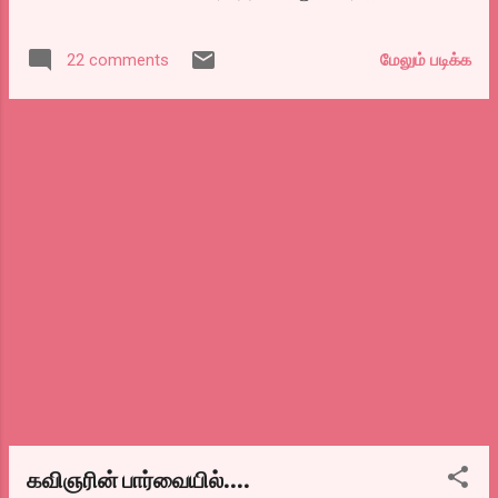
அவனை உயிரோடு கூட்டி வந்த அதிசயத்தை
சொல்லும் படம். இதுதான் கதை என்றதும் இதை
மேலும் படிக்க
22 comments
ஒரு அரை மணி நேர டாக்குமெண்டரியாக
எடுத்தால் பரவாயில்லை ஒரு முழு படத்திற்கு
தாங்குமா? என்ற கேள்வி எழுத்தான் செய்யும்.
ஆனால் படம் ஓடும் ஒன்னரை மணி நேரமும்
நம்மை அவனோடு ஆழ பயணிக்க
வைத்துவிடுகிறார்கள் இசையமைப்பாளர்
ஏ.ஆர்.ரஹ்மானும், இயக்குனர் டேனிபாயலும்
அவரது குழுவினரும்.
கவிஞரின் பார்வையில்....