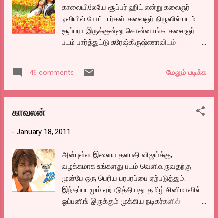
வேண்டியிருக்கும். நம்மிடம் உள்ள விசுவாசிகளை அதற்கு பயன்
காலையிலேயே சூப்பர் ஹிட் என்று கலைஞர்
படுத்த வேண்டும். அவர்களை விட்டு பிரச்சனை செய்பவர்களை
டிவியில் போட்டார்கள். கலைஞர் நியூஸில் படம்
கையாள சொல்லிவிடுவோம். பின்பு அது லோக்கல் ஸ்டேஷன்
சூப்பரா இருக்குன்னு சொன்னாங்க. கலைஞர்
வரைக் கூட போகும் அப்போது அங்கு வைத்து பஞ்சாயத்து செய்ய,
படம் பார்த்துட்டு சுரேஷ்கிருஷ்ணாவிடம்
வந...
“என்னய்யா.. தமிழ் படம் எடுப்பேன்னு பார்த்தா..
இங்கிலீஷ் படம் எடுத்திருக்கே” அப்படின்னு
மேலும் படிக்க
49 comments
கேட்டாராம். இப்படி ஆளாளுக்கு விஜய் படத்தை
பத்தி.. சாரி.. பா. விஜய் படத்தை பத்தித்தான்
தமிழ்நாடே பேசுது. படம் வெளிவருவதற்கு
காவலன்
முன்பே பெரும் பரபரப்பை ஏற்படுத்திய படம் எது
என்று கேட்டால் எந்திரனை விட
-
January 18, 2011
இளைஞனுக்குத்தான் என்று தமிழ் சினிமா
வரலாற்றில் இடம் பெரும் போலிருக்கிறது.
அன்புள்ள இளைய தளபதி விஜய்க்கு,
அவ்வளவு எதிர்பார்பாம். பாவம் மார்ட்டின்
வழக்கமாக உங்களது படம் வெளிவருவதற்கு
கஷ்டப்பட்டு லாட்டரி வித்து சம்பாதிச்ச காசு..
முன்பே ஒரு பெரிய பரபரப்பை ஏற்படுத்தும்.
இப்ப கரியா போகணும்னு விதியிருந்தா யார்
இந்தப்படமும் ஏற்படுத்தியது. தமிழ் சினிமாவில்
மாத்த முடியும். நடிக்கவே தெரியாத ஹீரோ.
ஓப்பனிங் இருக்கும் முக்கிய நடிகர்களில்
1940களில் கூட எடுபடாத கதை திரைக்கதை
நீங்களும் ஒருவர். கடந்த சில படங்களாய்
வசனம், இந்த 50வது படத்தோட தன்