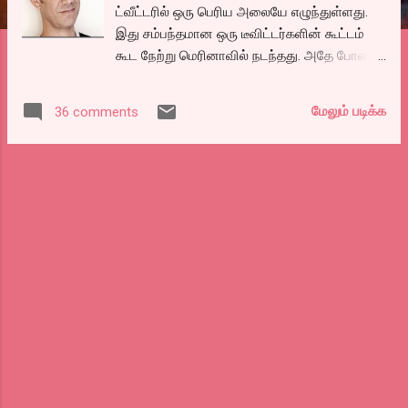
ட்வீட்டரில் ஒரு பெரிய அலையே எழுந்துள்ளது.
இது சம்பந்தமான ஒரு டீவிட்டர்களின் கூட்டம்
கூட நேற்று மெரினாவில் நடந்தது. அதே போல
ஸ்ரீலங்காவில், கல்லேயில் நடக்கும் லிட்டரரி
பெஸ்டிவல் எனும் புத்தகக் கண்காட்சியை சவுத்
மேலும் படிக்க
36 comments
ஆப்பிரிக்க எழுத்தாளர் டாமன் கால்குட் என்பவர்,
மீனவர்கள் மீதான தாக்குதல், மனித உரிமை மீறல்
குற்றஞ்சாட்டி கலந்து கொள்ளாமல் பாய்காட்
செய்துள்ளார். அவருக்கு ஆதரவாக இன்னும்
சில பிரபல எழுத்தாளர்களும் சேர்ந்திருப்பதாக
சொல்லப்படுகிறது. இந்தியாவிலிருந்து
சென்றிருக்கும் எழுத்தாளர் திஷானி தோஷி,
சைனா எழுத்தாளர்களும் விழாவில் கலந்து
கொள்கிறார்ளாம். விழாவுக்கு மனித உரிமை
சார்பாக எதிர்ப்பு இருப்பது உண்மைதான் என்றும்
சொல்கிறார் இவ்விழாவின் அமைப்பாளரும்,
ஸ்ரீலங்காவின் பிரபல நாவலாசிரியருமான
ஷியாம் செல்வதுரை.
#############################