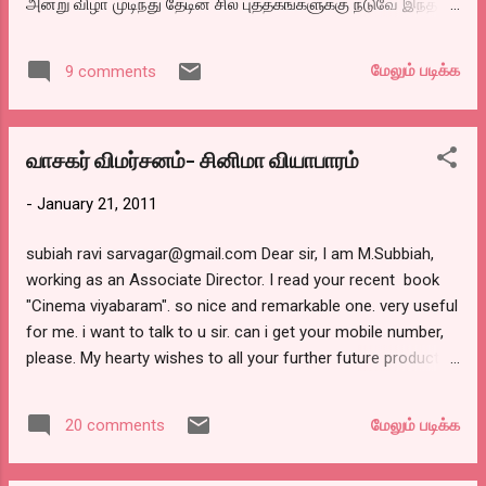
அன்று விழா முடிந்து தேடின சில புத்தகங்களுக்கு நடுவே இந்த
என்று எந்த விதத்திலும் எங்கேயும் பாராட்டி
புத்தகத்தின் அட்டைப்படம் என்னை வசிகரித்ததால் (சில்க்
விடக்கூடாது என்பதை கொள்கையாய் எடுத்துக்
ஸ்மிதாவின் படம் போல) எடுத்து பார்த்த புத்தகம் தான் ‘லெமன்
கொண்டு இரண்டு மணி நேரத்தில் சீட்டில் உட்கார
மேலும் படிக்க
9 comments
ட்ரீயும்.. ரெண்டு ஷாட் டக்கீலாவும்” என்ற புத்தகம். எனக்கு
முடியாமல் தவிக்க வைக்கிறார். சார்..
குடிப்பழக்கம் கிடையாது என்பது எப்போதும் கிடையாது. என்
படமெடுக்கணும்னு ஆசைப்பட்டா.. சொல்லுங்க..
நண்பர்களுக்கு உண்டென்பதால், பெயர் பார்த்ததும் புரிந்த்து ஏதோ
நாங்கல்லாம் இருக்கோம்.. காசை
வாசகர் விமர்சனம்- சினிமா வியாபாரம்
இருக்கின்றது என. ஒரு முறை என் இலக்கிய நண்பர்களூடய
கரியாக்காதீங்க..ப...
வீட்டிலிருந்த புத்தகங்களூல் இருந்த, எனக்கு பிடித்த எழுத்தாளர்
-
January 21, 2011
‘சுதேசமித்ரனின் ‘காக்டெயில்’ புத்தகத்தை எனக்கு படிக்க
தரமாட்டேன் என்று ஒளித்து வைத்து தராத வன்மம் வேறு.
subiah ravi sarvagar@gmail.com Dear sir, I am M.Subbiah,
(ஆண்கள்?) இருந்தது. ஆனா இன்னிக்கு, அடடா நமக்குன்னு
working as an Associate Director. I read your recent book
இங்க ஒரு ஆள் எழுதியிருக்கானே!. டாடி, மம்மி வீட்டில் இல்ல’ன்னு
"Cinema viyabaram". so nice and remarkable one. very useful
மனசுல பாட்டுச் சத்தம் கேட்டது. எடுத்திட்டேன். முதல்ல
for me. i want to talk to u sir. can i get your mobile number,
எழுதினவன் பெயரைப் பாத்தேன். ஆகா சங்கர் நாராயண்....
please. My hearty wishes to all your further future products,
sir. Thank you, regards, subbiah.m. என்னடா இவனும்
ஆரம்பிச்சிட்டானா என்று அங்கலாய்ப்பவர்களுக்கும், உள்ளுக்குள்
மேலும் படிக்க
20 comments
நமுட்டு சிரிப்பு சிரிப்பவர்களுக்கும் ஒன்று சொல்லிக் கொள்ள
விரும்புகிறேன். ஒரு மனிதன் தன் வாழ்கையில், உணவு, உடை,