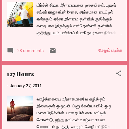
மிர்ச்சி சிவா, இளமையான டிசைன்கள், யுவன்
சங்கர் ராஜாவின் இசை, அம்சமான டைட்டில்
என்றதும் ஏதோ இளமை துள்ளிக் குதிக்கும்
கதையாக இருக்கும் என்றெண்ணி துள்ளிக்
குதித்து படம் பார்க்கப் போகிறவர்களா நீங்கள்?
அப்போது இந்த விமர்சனம் உங்களுக்குத்தான்.
பாவி மக்கா சாச்சுபுட்டாய்ங்கடா..
மேலும் படிக்க
28 comments
சாச்சுபுட்டாய்ங்க
127 Hours
-
January 27, 2011
வாழ்க்கையை உற்சாகமாகவே கழிக்கும்
இளைஞன் ஒருவன். ப்ளூ கேன்யானில் ஒரு
மலையிடுக்கின் பாறையில் கை மாட்டிக்
கொண்டு, ஐந்து நாட்கள் வாழ்வா சாவா
போராட்டம் நடத்தி, வாழும் வெறி மட்டுமே