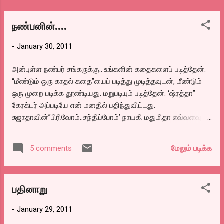
####################
நண்பனின்….
-
January 30, 2011
அன்புள்ள நண்பர் சங்கருக்கு.. உங்களின் கதைகளைப் படித்தேன்.
“மீண்டும் ஒரு காதல் கதை”யைப் படித்து முடித்தவுடன், மீண்டும்
ஒரு முறை படிக்க தூண்டியது. மறுபடியும் படித்தேன். ‘ஷ்ரத்தா”
கேரக்டர் அப்படியே என் மனதில் பதிந்துவிட்டது.
சுஜாதாவின்”பிரிவோம்..சந்திப்போம்’ நாயகி மதுமிதா எவ்வளவு
தூரம் மனதை பாதித்தாளோ.. அதே அளவு ஷ்ரத்தாவும் என்
மனதை பாதித்துவிட்டாள். இப்படிஒருத்தியை வாழ்வில் சந்திக்க
மேலும் படிக்க
5 comments
மாட்டோமா? என்ற ஏக்கம் வயதையும் மறந்து வருகிறது.
(அப்படியொன்றும் வயதாகிவிடவில்லையே.. “நாமெல்லாம்
இளைஞர்கள் தானே..”).
பதினாறு
-
January 29, 2011