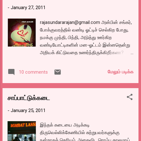
-
January 27, 2011
rajasundararajan@gmail.com அன்பின் சங்கர்,
போக்குவரத்தில் வண்டி ஓட்டிச் செல்கிற போது,
நமக்கு முந்தி, பிந்தி, அடுத்து ஊர்கிற
வண்டியோட்டிகளின் மன-ஓட்டம் இன்னதென்று
அறியக் கிட்டுவதை உணர்ந்திருக்கிறீர்களா?
‘பதேர் பாஞ்சாலி’ பார்த்த போது, அந்தக் கிழவிக்
குணவார்ப்பின் மன-ஓட்டங்கள் அப்படி
மேலும் படிக்க
10 comments
அப்பட்டமாகப் புரியவர - வியந்தேன் என்று
சொல்லமாட்டேன் – திகைத்தேன்! ஏனென்றால்,
அதுவரை நான் பார்த்திருந்த (தமிழ், ஆங்கில,
சாப்பாட்டுக்கடை
ஹிந்தி) மசாலாக்களில் ஆக்ஷன், பேச்சு,
பின்னிசை அளவிலேயே கதை நகர்த்துதலைக்
-
January 25, 2011
கண்டிருந்தேன். மெய்ப்பாடுகள் வழியாகத்தான்
குணவார்ப்புகள் விளக்கம் பெறுகின்றன.
இந்தக் கடையை அடிக்கடி
உண்மைதான், ஆனால் கதைக்கள
திருவெல்லிக்கேணியில் சுற்றுபவர்களுக்கு
விவரணைதான் அதற்கு அர்த்தம் கொடுக்கிறது.
நன்றாகத் தெரியும். அதைவிட ரொம்ப காலமாய்