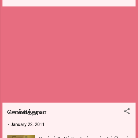
மசாலாவை மட்டுமே வைத்து செய்யப்படும்
நிகழ்ச்சி சுவாரஸ்யமாய் இருந்தது. வருகிற
சமோசா.. மவுண்ட் ரோடில் ஒரு ரூபாய்க்கு
குடியரசு தினத்தன்று ஒளிபரப்பாகிறது. வாட்ச்
சமோசா விற்ற காலத்திலேயே இரண்டரை
இட்.
ரூபாய்க்கு விற்றவர்கள். இப்போது இவர்களது
#############################
விலை ஒரு சமோசா 5 ரூபாய...
############## மிஷ்கினிடம் சாருவை
பற்றிக் கேட்ட போது சாரு என் நண்பர், நண்பர்,
இன்னமும் என் நண்பர் என்றார். ஒரு வேளை
சேர்ந்திட்டு இவரு நண்பனின் துரோகம்னு புக்
போடுறதுக்கும், அவர் நந்தலாலாவுக்குமா ஆட்டம்
ஆடுறாய்ங்களோ. அதே போல உலகப் படம் பத்தி
கேட்ட போது அவர் சொன்னது தமிழ் நாடும்
உலகத்தில தானே இருக்கு என்பதுதான்.
இதைத்தான் அவருடய நந்தலாலா நிகழ்ச்சியில்
சொன்னேன். சேம் பிஞ்ச்
#############################
சொல்லித்தரவா
############## பதிவுகளில்,
-
January 22, 2011
பத்திரிக்கைகளில், மாத இதழ்களில் எழுதுவதை
தவிர சில புதிய இணைய இதழ்களிலும் எழுதக்