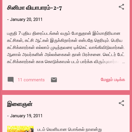
இருப்பிடத்திற்கு பிறகு அங்கீகாரத்துக்காகத்தான் அலைகிறான்.
சினிமா வியாபாரம்-2-7
காதல், குடும்பம், உள்பட என்பது என் கருத்து. ஏதோ விளையாட்டுப்
போல ஒரு வருடத்தில் மூன்று புத்தகங்கள் எழுதியாகிவிட்டது.
-
January 20, 2011
பதிவர்கள் நண்பர்கள் எல்லாம் பழகின தோஷத்திற்காகவோ..
அல்லது நிஜமாகவே பிடித்தோ… வாங்கி படித்திருக்கலாம் அல்லது
பகுதி 7 புதிய திரைப்படங்கள் வரும் போதுதான் இம்மாதிரியான
பாராட்டியிருக்கலாம். ஆனால் பொது வெளி எனும் போது அங்கு
கட்சிகள், கட்சி ஆட்கள் இருக்கிறார்கள் என்பதே தெரியும். பெரிய
என் புத்தகத்தை வாங்குபவர். புதியவர் அவர்களிடமிருந்து
கட்சிக்காரர்கள் எல்லாம் முடிந்தவரை டிக்கெட் வாங்கிவிடுவார்கள்.
புத்தகத்துக்கான விமர்சனங்...
ஆனால் அவர்களின் அல்லக்கைகள் தான் பிரச்சனை. லெட்டர் பேட்
கட்சிக்காரர்கள் காசு கொடுக்காமல் படம் பார்க்க விரும்புவார்கள்.
முதலிலேயே அவர்களை எதிர்கொள்ள பழகிக் கொள்ள
வேண்டும். இல்லாவிட்டால். தியேட்டர் அதோகதிதான். தினமும்
மேலும் படிக்க
11 comments
இருபது பேராவது ஓசியில் படம் பார்க்க வருவார்கள். அவர்களை
தடுத்து நிறுத்தியதால் சில பல லோக்கல் பிரச்சனைகள் வரத்தான்
செய்யும். உதாரணமாய் டிக்கெட் கொடுக்க நேரமாகிறதென்று
இளைஞன்
அங்கிருக்கும் கதவுகளை அடிப்பது, எதாவது கலாட்டா செய்வது,
தியேட்டரில் வந்து சேரின் மீது ஏறி குதிப்பது, குடித்துவிட்டு வந்து
-
January 19, 2011
வாந்தியெடுப்பது என்று பல இம்சைகள் வரும். அப்போது நம்
நடவடிக்கைகளையும் கொஞ்சம் கடுமையாய் காட்ட
படம் வெளியான பொங்கல் நாளன்று