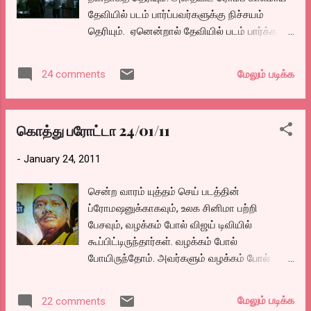
எடுத்துக்காட்டாக, ‘ஆடுகளம்’ படத்தில்,
தேவியில் படம் பார்ப்பவர்களுக்கு நிச்சயம்
நடிகர்கள் ஓரொருவரும் சிறப்பாகவே
தெரியும். ஏனென்றால் தேவியில் படம் பார்க்க
செய்திருக்கிறார்கள். ஆனால், படத்தின்
முன் பக்கமாய் அனுமதிப்பவர்கள்,படம்
கதைக்களம் எடுத்துத் தொடுக்கப்பட்ட
விட்டவுடன் பின்பக்கம் உள்ள அவுட் கேட்
வகையினாலேயே அக் குணவார்ப்புகள்
மேலும் படிக்க
24 comments
வழியாகத்தான் அனுப்புவார்கள்.. அப்போது
தனித்தன்மை பெறுகின்றன. அப்படி, இயக்குநரே
வெளியே வரும் பெரும்பாலானவர்கள் இங்கே
கர்த்தாவாகிறார். புத்தக வடிவுக்குட்பட்ட உங்கள்
சாப்பிடாமல் போயிருக்க மாட்டார்கள். இப்போது
கதைகள் அத்தனையையும் வாசித்துவிட்டேன்.
கொத்து பரோட்டா 24/01/11
சில சமயம் முன் பக்கம் வழியாகவும் விடுவதால்
உண்மையில், வாங்கி இரண்டு நாட்களில் இரண்டு
இன்றைய புது ரசிகர்களுக்கு தெரியாமல் இருக்க
புத்தகங்களையும் முடித்துவிட்டேன...
-
January 24, 2011
வாய்ப்புண்டு. இவர்களது ஸ்பெஷாலிட்டி சமோசா,
கச்சோடி, ரசமலாய், ரசகுல்லா அல்லது ஜாமூன்,
சென்ற வாரம் யுத்தம் செய் படத்தின்
ஜிலேபி, மற்றும் பால்கோவா, மற்றும் லஸ்ஸி.
ப்ரோமஷனுக்காகவும், உலக சினிமா பற்றி
எப்பவும் அடுப்பிலிருந்து சூடான சமோசாவும்,
பேசவும், வழக்கம் போல் விஜய் டிவியில்
கச்சோரியும் எடுத்து போட்டுக்
கூப்பிட்டிருந்தார்கள். வழக்கம் போல்
கொண்டேயிருப்பார்கள் அது காலியாகிக்
போயிருந்தோம். அவர்களும் வழக்கம் போல்
கொண்டேயிருக்கும். சமோசாவென்றால் ஏதோ
இரண்டு மணிக்கு வரச் சொல்லிவிட்டு ஆறரை
வெங்காயத்தையும் உருளையையும் சேர்த்து ஃபில்
மணிக்கு ஆரம்பித்தார்கள். மீண்டும் வழக்கம்
செய்தது கிடையாது. முழுக்க, முழுக்க உருளை
மேலும் படிக்க
22 comments
போல் போய்விட்டு வந்து புலம்புகிறேன். ஆனால்