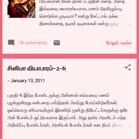
பிரபலமான கேஸ் தான் படத்தின் கதை. அதை
சளைக்காமல் அடித்து ஆடியிருக்கிறார்கள்.
இவ்வளவு சுவாரஸ்யமாக, மனம் நெகிழும்படி
கார்தியும், சந்தானமும் திருடர்கள். ஒரு
கொடுக்க முடியுமா? என்று கேட்டால், நல்ல
பாழடைந்த தியேட்டரில் தாங்கள் ஆட்டையை
திரைக்கதை, நடிகர் நடிகைகள் என்று முழு
போட்ட பொருட்களை வைத்துக் கொண்டு
இன்வால்வ்மெண்டோடு கொடுத்தால் முடியும்
சந்தோஷமாய் வாழ்பவர்கள். நடு நடுவே
என்றிருக்கிறார் இயக்குனர் ராஜ்குமார் குப்தா.
கார்த்தியை பார்க்கும் சில பேர் அவரிடம் ஏதோ
மேலும் படிக்க
18 comments
டெல்லியின் ஸ்டார் ஓட்டல் பாரில் ஒரு
ஒரு விஷயத்தை சொல்ல முயல்வதும், இவரை
அமைச்சரின் பையன், பார் டைம் முடிந்து சரக்கு
பார்த்து சில பேர் பயந்து நடுங்கி போன்
தராததால் கோபத்தில் ஜெஸ்சிகா எனும் பார்
செய்வதுமாய் அலைவதும், இன்னொரு கும்பல்
சினிமா வியாபாரம்-2-6
மேனேஜரை துப்பாக்கியால் சுட்டுக் கொன்ற
இவரை கொல்ல நினைத்து தொடர்வ்துமாய்
நிஜக்கதை தான் படத்தின் கதையும்.
பரப்ரவென ...
-
January 13, 2011
இம்மாதிரியான கதைகளில் என்ன பெரிய
திருப்பத்தை எதிர்பார்த்துவிட முடியும்?. அரசியல்
பகுதி-6 இந்த போஸ்டருக்கு பின்னால் எவ்வளவு பணம்
வாதியின் பையன் என்றாகிவிட்டால் சட்டம் எப்படி
புழங்குகிறது என்பதை பார்த்தால் அசந்து போய்விடுவீர்கள்.
தன் கடமையை செய்யும் என்று எல்லோருக்குமே
ஒவ்வொரு ஏரியாவுக்கும் இரண்டு மூன்று தியேட்டர்களுக்கு ஒரே
தெரியுமல்லவா? அதே தான் நடக்கிறது. பின்பு
அள் போஸ்டர் ஒட்டுபவராக இருப்பார். அது தவிர அவரிடம் மற்ற
எப்படி ஜெஸ்ஸிகாவின் கேஸ் பெரிய அளவில்
அறிவிப்பு போஸ்டர்கள், அரசியல் போஸ்டர்கள் என திடீர் திடீரென
பேசப்பட்டு மீண்டும் சர்ச்சையானது என்பது மிக
வரும ஆர்டர்களும் உண்டு. இந்த ஆட்களுக்கு இன்றளவிலும் நல்ல
அழகாய், இழைத்து, இழைத்துக்