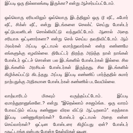
இப்படி ஒரு தில்லாலங்கடி இருக்கா? என்று ஆச்சர்யப்பட்டோம்.
ஒவ்வொரு ஏரியவிலும் ஒவ்வொரு இடத்திலும் ஒரு டூ ஷீட், ஃபோர்
ஷீட், சிக்ஸ் ஷீட், என்று இடங்களை செலக்ட் செய்து போஸ்டர்
ஒட்டுபவனிடன் சொல்லிவிட்டு வந்துவிட்டோம். ஆனால் அதை
சரியாக ஒட்டினார்களா? என்று செக் செய்ய தவறிவிட்டோம். ஆம்
அவர்கள் அப்படி ஒட்டாமல் ஏமாற்றுவார்கள் என்ற எண்ணமே
எங்களுக்கு எழவில்லை. தியேட்டர் திறந்த அடுத்த நாள் நாங்கள்
போஸ்டர் ஒட்டச் சொன்ன பல இடங்களில் போஸ்டர்கள் இல்லை. சில
இடங்களில் அரசியல் போஸ்டர்கள் இருந்தது, சில இடங்களில்
கிழிக்கப்பட்டு கிடந்தது. அப்படி இப்படி எண்ணிப் பார்த்ததில் சுமார்
நாற்பதுக்கு அதிகமான போஸ்டர்கள் கண்ணில் படவேயில்லை.
வாத்யாரிடம் மிகவும் வருத்தப்பட்டோம்.. இப்படி
ஏமாத்துறானுங்களே..? என்று. “இதெல்லாம் சகஜம்ங்க.. ஒரு வாரம்
போவட்டும் எப்படி கண்ணுல விரல விட்டு ஆட்டிறலாம்”. எதற்காக
இப்படி பண்ணுகிறார்கள்? போஸ்டர் ஒட்டாமல் அதை என்ன
செய்வார்கள்? ஒட்டின போஸ்டரை கிழிப்பது ஏன்? போஸ்டர்
மூடிட்டாங்க என்பது போன்ற கேள்விகள் ஓடின.