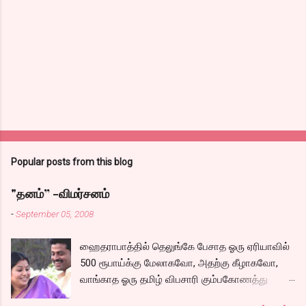
Popular posts from this blog
"தனம்” -விமர்சனம்
-
September 05, 2008
ஹைதராபாத்தில் தெலுங்கே பேசாத ஓரு ஏரியாவில்
500 ரூபாய்க்கு மேலாகவோ, அதற்கு கீழாகவோ,
வாங்காத ஓரு தமிழ் விபசாரி கும்பகோணத்து
அக்ரஹாரத்தின் வீட்டில் மருமகளாக