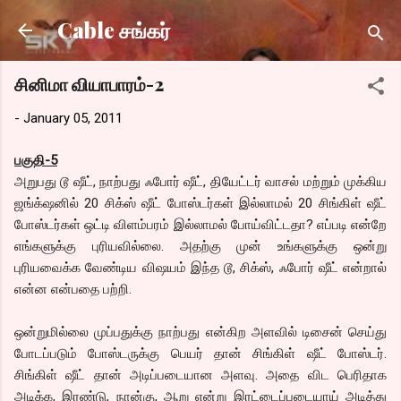
Skip to main content
Cable சங்கர்
சினிமா வியாபாரம்-2
-
January 05, 2011
பகுதி-5
அறுபது டூ ஷீட், நாற்பது ஃபோர் ஷீட், தியேட்டர் வாசல் மற்றும் முக்கிய
ஜங்க்‌ஷனில் 20 சிக்ஸ் ஷீட் போஸ்டர்கள் இல்லாமல் 20 சிங்கிள் ஷீட்
போஸ்டர்கள் ஒட்டி விளம்பரம் இல்லாமல் போய்விட்டதா? எப்படி என்றே
எங்களுக்கு புரியவில்லை. அதற்கு முன் உங்களுக்கு ஒன்று
புரியவைக்க வேண்டிய விஷயம் இந்த டூ, சிக்ஸ், ஃபோர் ஷீட் என்றால்
என்ன என்பதை பற்றி.
ஒன்றுமில்லை முப்பதுக்கு நாற்பது என்கிற அளவில் டிசைன் செய்து
போடப்படும் போஸ்டருக்கு பெயர் தான் சிங்கிள் ஷீட் போஸ்டர்.
சிங்கிள் ஷீட் தான் அடிப்படையான அளவு. அதை விட பெரிதாக
அடிக்க, இரண்டு, நான்கு, ஆறு என்று இரட்டைப்படையாய் அடித்து