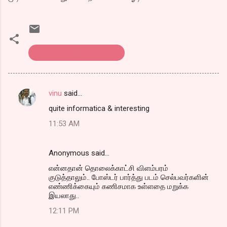
சினிமா வியாபாரம் பாகம் -2
vinu
said…
C
quite informatica & interesting
o
11:53 AM
m
m
Anonymous said…
e
என்னதான் தொலைக்காட்சி விளம்பரம்
n
குடுத்தாலும்.. போஸ்டர் பார்த்து படம் செல்பவர்களின்
t
எண்ணிக்கையும் கணிசமாக உள்ளதை மறுக்க
இயலாது..
s
12:11 PM