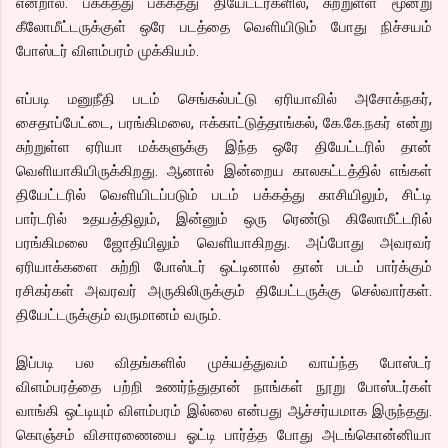
என்றால். பக்கத்து பக்கத்து தியேட்டர்களில், சுற்றுள்ள மூன்று
கீலோமீட்டருக்குள் ஒரே படத்தை வெளியிடும் போது நிச்சயம்
போஸ்டர் விளம்பரம் முக்கியம்.
எப்படி மனுநீதி படம் செங்கல்பட்டு ஏரியாவில் அசோக்நகர்,
சைதாப்பேட்டை, பரங்கிமலை, ஈக்காட்டுத்தாங்கல், கே.கே.நகர் என்று
சுற்றுள்ள ஏரியா மக்களுக்கு இந்த ஒரே தியேட்டரில் தான்
வெளியாகியிருக்கிறது. ஆனால் இன்றைய காலகட்டத்தில் எங்கள்
தியேட்டரில் வெளியிடப்படும் படம் பக்கத்து காசியிலும், சிட்டி
பார்டரில் உதயத்திலும், இன்னும் ஒரு ரெண்டு கிலோமீட்டரில்
பரங்கிமலை ஜோதியிலும் வெளியாகிறது. அப்போது அவரவர்
ஏரியாக்களை சுற்றி போஸ்டர் ஒட்டினால் தான் படம் பார்க்கும்
ரசிகர்கள் அவரவர் அருகிலிருக்கும் தியேட்டருக்கு செல்வார்கள்.
தியேட்டருக்கும் வருமானம் வரும்.
இப்படி பல விதங்களில் முக்யத்துவம் வாய்ந்த போஸ்டர்
விளம்பரத்தை பற்றி உணர்ந்துதான் நாங்கள் நூறு போஸ்டர்கள்
வாங்கி ஒட்டியும் விளம்பரம் இல்லை என்பது ஆச்சர்யமாக இருந்தது.
கொஞ்சம் விசாரணையை ஓட்டி பார்த்த போது அடங்கொன்னியா