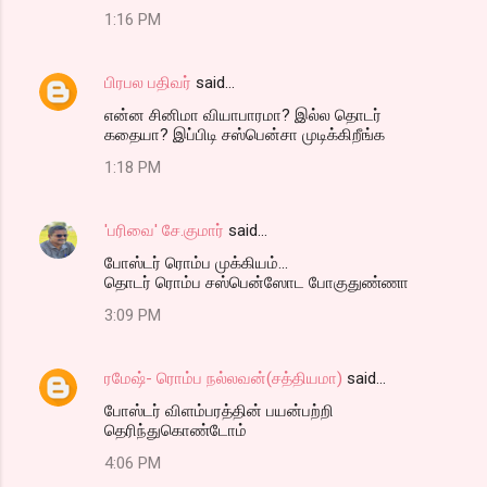
1:16 PM
பிரபல பதிவர்
said…
என்ன சினிமா வியாபாரமா? இல்ல தொடர்
கதையா? இப்பிடி சஸ்பென்சா முடிக்கிறீங்க‌
1:18 PM
'பரிவை' சே.குமார்
said…
போஸ்டர் ரொம்ப முக்கியம்...
தொடர் ரொம்ப சஸ்பென்ஸோட போகுதுண்ணா
3:09 PM
ரமேஷ்- ரொம்ப நல்லவன்(சத்தியமா)
said…
போஸ்டர் விளம்பரத்தின் பயன்பற்றி
தெரிந்துகொண்டோம்
4:06 PM