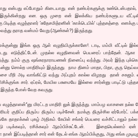
யாது என்பது எப்போதும் கிடையாது. என் நண்பர்களுக்கு உண்டென்பதால்,
தோ இருக்கின்றது என. ஒரு முறை என் இலக்கிய நண்பர்களூடய வீட்டிலி
ு பிடித்த எழுத்தாளர் ‘சுதேசமித்ரனின் ‘காக்டெயில்’ புத்தகத்தை எனக்கு 
வைத்து தராத வன்மம் வேறு.(ஆண்கள்?) இருந்தது.
ுன்னு இங்க ஒரு ஆள் எழுதியிருக்கானே!. டாடி, மம்மி வீட்டில் இல்
ட்டது. எடுத்திட்டேன். முதல்ல எழுதினவன் பெயரைப் பாத்தேன். ஆகா 
்த்து. நம்ம் குரு ஷங்கரநாராயணன் நினைப்பு வந்த்து. அவர் இந்த புக்கெ
டின்னு சொல்ற மாதிரியும் இருந்தது. நாம தினம் மாதா, பிதா, குரு தெய்வ
சை மீறி அடி வாங்கிட்டு வந்து அப்புறம் கால்ல விழறது தான் சகஜம். 
சிக்குங்க சார். ஏப்ரல், மேயில பசுமையே இல்லை சார்ன்னு பாடிட்டு புத்
் இருந்த போஸ் வேற கவருது.
 எழுத்தாளன்”னு மிரட்டற மாதிரி லுக் இருந்த்து. மாம்பழ வாசனை நல்
ர் குறிப்ப திரும்ப திரும்ப படிச்சேன். நமக்கு திருச்சில ஏர்போர்ட் பக்
்கே தாதாக்கள் புகழ் அதிகம். கேபிள் சங்கர் பெயரை வச்சிட்டாலும் நல்
்டு படிக்கவும், ரசிக்கவும் ஆரம்பிச்சுட்டேன். இதையெல்லாம் ஏன்
ன் இப்படித்தான் சார் என் தேடல் எங்க ஆரம்பிக்குது, அது எங்க முடியு