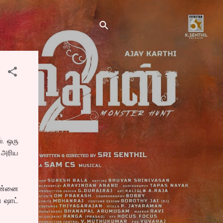
். ஒரு
 அரிய
என்னை
ு ஷாட்