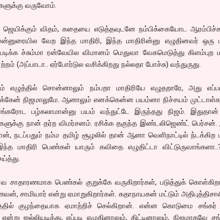
களுக்கு வருவோம்.
 ஜெயிக்கும் விதம், கதையை எடுத்தவுடனே நம்பிக்கையோட ஆரம்பிச்சுட
முன்னுரையில வேற இந்த மாதிரி, இந்த மாதிரின்னு எழுதினவர் ஒரு ம
, படிக்க ச்சும்மா ரன்வேயில விமானம் மெதுவா வேகமெடுத்து கிளம்புற ம
ம் (அப்பாடா.. ஏர்போர்டுல வசிக்கிறது நல்லதா போச்சு) வந்துருது.
ும் எழுத்தில் சொன்னாலும் நம்பறா மாதிரியே எழுதறாரே, அது எப்பட
ுக்கேன் நிஜமாலுமே. ஆனாலும் எனக்கென்ன பயம்னா நிச்சயம் முட்டாள
சங்கரோட பழ்கலாமான்னு பயம் வந்துட்டே இருந்தது நிஜம். இதுதான்
ுக்கு நான் தர்ற விமர்சனம். ரசிக்க தகுந்த இண்டலிஜெண்ட் பெர்சன்
ன், நடப்பதும் நம்ம தமிழ் சூழலில் தான் ஆனா வெளிநாட்டில் ந்டக்கிற 
 இந்த மாதிரி பெண்கள் யாரும் கவிதை எழுதிட்டா விட்டுருவாங்களா..
்த்து.
வ சாதாரணமாக பெண்கல் குறுக்கே வருகிறார்கள், படுத்துக் கொள்கிறா
ன், சாமியார் என்று ஏமாறுகிறார்கள். கதாநாயகன் மட்டும் அதிபுத்திசா
்தில் குழந்தையாக ஏமாற்றிச் செல்கிறான். என்ன கொடுமை சங்கர்
்று ஜல்லியடித்து, எப்படி எழுதினாலும், திட்டினாலும், நிஜமாகவே சங