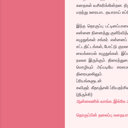
கதைகள் வசீகரிக்கின்றன. நி
மறந்து உரையாட தயாராய் எப்
இந்த தொகுப்பு பட்டினப்பா
என்னை நினைத்து குளிர்வித
எழுதுங்கள் சங்கர். என்னைப
சட்டதிட்டங்கள், போட்டு குரல
வைக்காமல் எழுதுங்கள். இப்
நலலா இருக்கும். திரைத்துற
மொழியும் அப்படியே சரளம
திரையுலகிலும்.
ப்ரியங்களுடன்
கவிஞர். கீதாஞ்சலி ப்ரியதர்சி
(திருச்சி)
ஆன்லைனில் வாங்க..இங்கே அ
தொகுப்பின் தலைப்பு கதையான