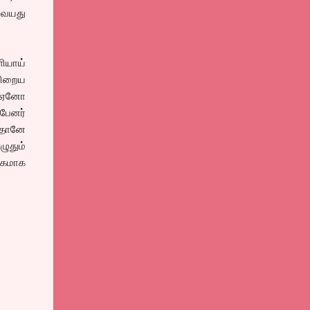
, வயது
ியாய்
 நிறைய
ல் ஏனோ
 பேனர்
த்தானே
ழுதும்
ிகமாக