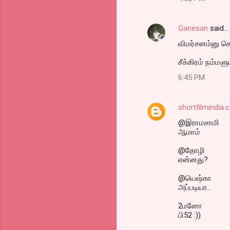
Ganesan
said…
விமர்சனம்னு சொல
சீக்கிரம் நம்மளு
6:45 PM
shortfilmindia
@இராமசாமி
ஆமாம்
@தோழி
என்னது?
@யெஷ்கா
அப்படியா..
2மனோ
பி52 :))