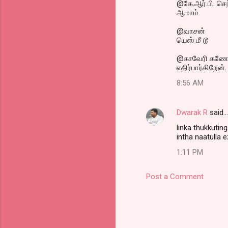
@கே.ஆர்.பி. செந
ஆமாம்
@வாசன்
யெஸ் மீ டூ
@காவேரி கணே
எதிர்பார்கிறேன்.
8:56 AM
Dwarak R
said…
linka thukkutin
intha naatulla e
1:11 PM
Post a Comment