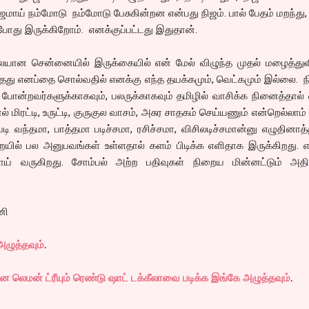
ஜமாய் நம்மோடு நம்மோடு பேசுகின்றன என்பது நிஜம். பால் பேதம் மறந்து
போது இருக்கிறோம். எனக்குப்பட்டது இதுதான்.
லையான சென்னையில் இருக்கையில் என் மேல் விழுந்த முதல் மழைத்துள
்தது எனப்தை சொல்வதில் எனக்கு எந்த தயக்கமும், வெட்கமும் இல்லை.
் போன்றவர்களுக்காகவும், பலருக்காகவும் தமிழில் வாசிக்க நினைத்தா
ால் மிரட்டி, உருட்டி, குருகுல வாசம், அசுர சாதகம் செய்யணும் என்றெல்லாம்
படி வந்தமா, பாத்தமா படிச்சமா, ரசிச்சமா, விசிலடிச்சமான்னு எழுதினா
ையில் பல அனுபவங்கள் உள்ளதால் களம் பிடிக்க எளிதாக இருக்கிறது. எ
ாய் வருகிறது. சோம்பல் அற்ற பதிவுகள் நிறைய மின்னட்டும் அத
னி
ழுத்தவும்
.
 லெமன் ட்ரீயும் ரெண்டு ஷாட் டக்கீலாவை படிக்க இங்கே அழுத்தவும்
.