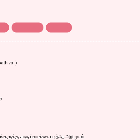
வும்
லெமன் ட்ரீயும்
விமர்சனம்
athiva :)
?
எங்களுக்கு சாரு ப்ளாக்கை படித்தே அறிமுகம்..