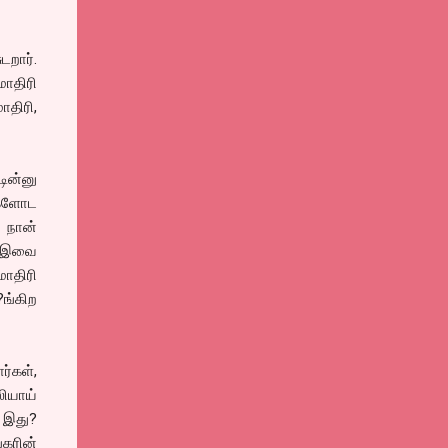
றார்.
ாதிரி
ாதிரி,
ின்னு
்களோட
 நான்
. இவை
மாதிரி
?ங்கிற
ர்கள்,
லியாய்
 இது?
்கரின்