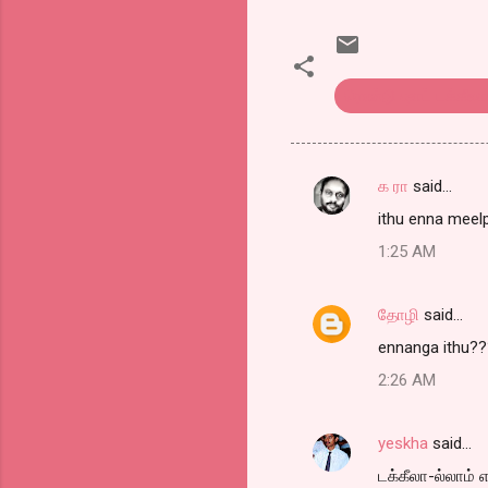
ரெண்டு ஷாட் டக்கீலா
க ரா
said…
C
ithu enna meelp
o
1:25 AM
m
m
தோழி
said…
e
ennanga ithu??
n
t
2:26 AM
s
yeskha
said…
டக்கீலா-ல்லாம் 