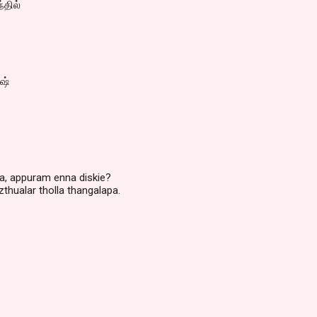
்தில்
ஷ்
ga, appuram enna diskie?
zthualar tholla thangalapa.