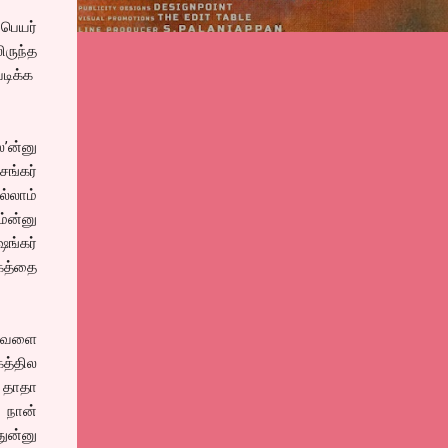
 பெயர்
ருந்த
படிக்க
ல’ன்னு
சங்கர்
ல்லாம்
ம்ன்னு
ஷங்கர்
தகத்தை
ல வேளை
கத்தில
ல தாதா
 நான்
துன்னு