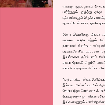
எனக்கு குடிப்பழக்கம் கிடை
பார்த்ததும் புரிந்த்து ஏ
புத்தகங்களூல் இருந்த, எனக்க
தரமாட்டேன் என்று ஒளித்து 
ஆனா இன்னிக்கு, அடடா நமக்க
மனசுல பாட்டுச் சத்தம் கே
நாராயண். போச்சுடா வம்பு வந
படிக்காதே கீதா மாப்பசான் ப
இவங்களை கும்பிடலாம். பேச்
சாரை நோக்கி திரும்பி மன்னி
வாங்கி வந்தாச்சு. அட்டையில
“நாந்தாண்டா இங்க பெரிய்யய
இல்லை. பின்னட்டையில் ஆசிரிய
செம்பட்டுனு சொல்வாங்க். இங
போலருக்குன்னு நினைச்சிட
இவ்வளவுதூரம் சொல்றேன்னா நா