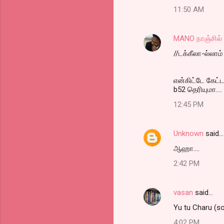
11:50 AM
MANO நாஞ்சில
//டக்கீலா-ல்லாம
என்கிட்டே கேட்ட
b52 தெரியுமா....
12:45 PM
Unknown
said…
ஆஹா....
2:42 PM
vasan
said…
Yu tu Charu (so
4:02 PM