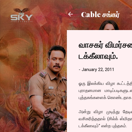
Cable சங்கர்
வாசகர் விமர்சன
டக்கீலாவும்.
-
January 22, 2011
ஓரு இலக்கிய விழா கூட்டத்தி
புராதனமான மாடிப்படிகளுட
புத்தகங்களைக் கொண்டதாக இ
அன்று விழா முடிந்து தேட
வசிகரித்ததால் (சில்க் ஸ்மித
டக்கீலாவும்” என்ற புத்தகம்.