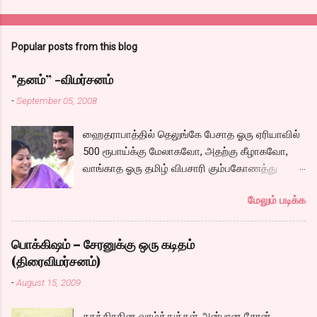
Popular posts from this blog
"தனம்” -விமர்சனம்
-
September 05, 2008
ஹைதராபாத்தில் தெலுங்கே பேசாத ஓரு ஏரியாவில்
500 ரூபாய்க்கு மேலாகவோ, அதற்கு கீழாகவோ,
வாங்காத ஓரு தமிழ் விபசாரி கும்பகோணத்து
அக்ரஹாரத்தின் வீட்டில் மருமகளாக
மேலும் படிக்க
வாழ்கைபடுகிறாள். அவளுடய வாழ்கை எப்படி
அமைந்தது? என்ற ஓரு நல்ல லைனை , சங்கீதா
தன்னுடய இடுப்பை சுழற்றி, சுழற்றி நடப்பதை போல்
பொக்கிஷம் – சேரனுக்கு ஒரு கடிதம்
சும்மா, சுத்தி, சுத்தி குழப்பி, நம்பமுடியாத
(திரைவிமர்சனம்)
திரைக்கதையால் சொதப்பி,சங்கீதாவை ஏதோ
-
August 15, 2009
ரஜினியை போல நினைத்து பில்டப் செய்வதும்,
அவரும் அதற்கு ஏற்றார் போல் ரஜினி பாஷா போல
சுதந்திரதின வாழ்த்துக்கள் அன்பான சேரன்