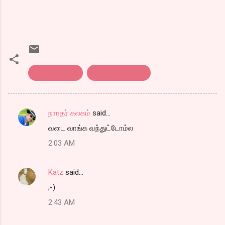
Kothu parotta
கொத்து பரோட்டா
நாரதர் கலகம்
said…
C
வடை வாங்க வந்துட்டோம்ல
o
2:03 AM
m
m
Katz
said…
e
;-)
n
t
2:43 AM
s