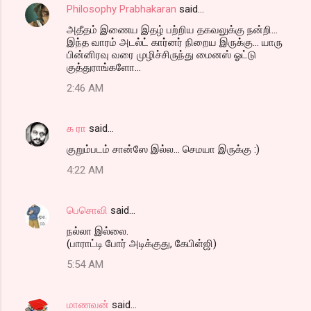
Philosophy Prabhakaran
said…
அதீதம் இணைய இதழ் பற்றிய தகவலுக்கு நன்றி...
இந்த வாரம் அடல்ட் கார்னர் நிறைய இருக்கு... யாரு
பின்னிரவு வரை முழிச்சிருந்து மைனஸ் ஓட்டு
குத்துராங்களோ...
2:46 AM
க ரா
said…
குறும்படம் சான்ஸே இல்ல... செமயா இருக்கு :)
4:22 AM
பெசொவி
said…
நல்லா இல்லை.
(பாராட்டி போர் அடிக்குது, கேபிள்ஜி)
5:54 AM
மாணவன்
said…