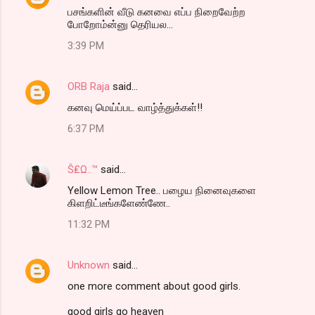
பசங்களின் வீடு கனவை எப்ப நிறைவேற்ற
போறோம்ன்னு தெரியல...
3:39 PM
ORB Raja
said…
கனவு மெய்ப்பட வாழ்த்துக்கள்!!
6:37 PM
Ŝ₤Ω..™
said…
Yellow Lemon Tree.. பழைய நினைவுகளை
கிளறிட்டீங்களேண்ணே..
11:32 PM
Unknown
said…
one more comment about good girls.
good girls go heaven