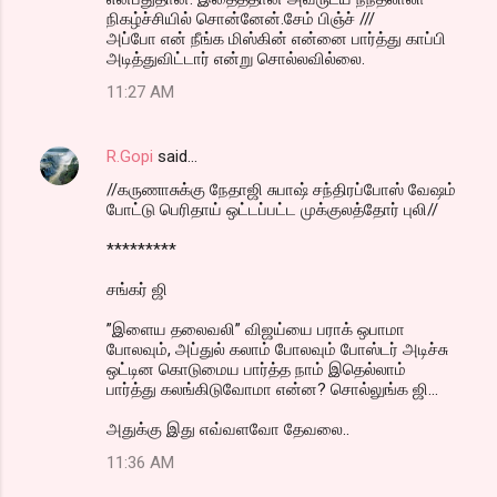
நிகழ்ச்சியில் சொன்னேன்.சேம் பிஞ்ச் ///
அப்போ என் நீங்க மிஸ்கின் என்னை பார்த்து காப்பி
அடித்துவிட்டார் என்று சொல்லவில்லை.
11:27 AM
R.Gopi
said…
//கருணாசுக்கு நேதாஜி சுபாஷ் சந்திரப்போஸ் வேஷம்
போட்டு பெரிதாய் ஒட்டப்பட்ட முக்குலத்தோர் புலி//
*********
சங்கர் ஜி
”இளைய தலைவலி” விஜய்யை பராக் ஒபாமா
போலவும், அப்துல் கலாம் போலவும் போஸ்டர் அடிச்சு
ஒட்டின கொடுமைய பார்த்த நாம் இதெல்லாம்
பார்த்து கலங்கிடுவோமா என்ன? சொல்லுங்க ஜி...
அதுக்கு இது எவ்வளவோ தேவலை..
11:36 AM