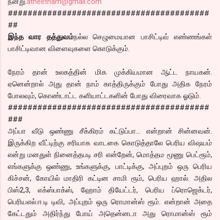
நன்று.
atheetham@gmail.com
#########################################
##
இந்த வார தத்துவம்
நல்ல செழுமையான பாசிட்டிவ் எண்ணங்கள்
பாசிட்டிவான விளைவுகளை கொடுக்கும்.
நேரம் தான் உலகத்தின் மிக முக்கியமான ஆட்ட நாயகன்.
ஏனென்றால் அது தான் நாம் காத்திருக்கும் போது அதிக நேரம்
போலவும், கொண்டாட்ட களியாட்டகளின் போது விரைவாக ஓடும்.
#########################################
###
அப்பா வீடு ஒண்ணு சீக்கிரம் கட்டுப்பா… என்றான் சின்னவன்.
இருக்கிற வீட்டிற்கு சரியாக வாடகை கொடுத்தாலே பெரிய விஷயம்
என்று மனதுள் நினைத்தபடி சரி என்றேன், மொத்தம மூணு பெட்ரூம்,
எங்களுக்கு ஒண்ணு, உங்களுக்கு, பாட்டிக்கு, அப்புறம் ஒரு பெரிய
கிச்சன், கோயில் மாதிரி கட்டின சாமி ரூம், பெரிய ஹால். அதில
பிஸ்2,3, எக்ஸ்பாக்ஸ், ஹோம் தியேட்டர், பெரிய ப்ரொஜெக்டர்,
பெரியஎல்.ஈ.டி டிவி, அப்புறம் ஒரு ரொமான்ஸ் ரூம். என்றான் அதை
கேட்டதும் அதிர்ந்து போய் அதென்னடா அது ரொமான்ஸ் ரூம்