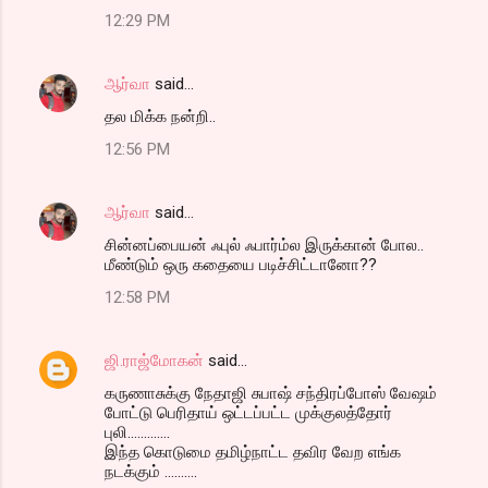
12:29 PM
ஆர்வா
said…
தல மிக்க நன்றி..
12:56 PM
ஆர்வா
said…
சின்னப்பையன் ஃபுல் ஃபார்ம்ல இருக்கான் போல..
மீண்டும் ஒரு கதையை படிச்சிட்டானோ??
12:58 PM
ஜி.ராஜ்மோகன்
said…
கருணாசுக்கு நேதாஜி சுபாஷ் சந்திரப்போஸ் வேஷம்
போட்டு பெரிதாய் ஒட்டப்பட்ட முக்குலத்தோர்
புலி.............
இந்த கொடுமை தமிழ்நாட்ட தவிர வேற எங்க
நடக்கும் ..........