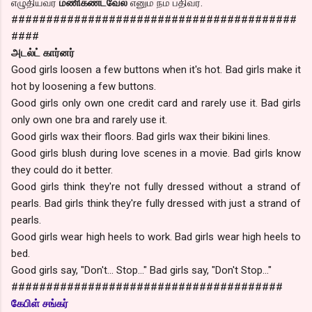
எழுதியவர்
மணிகண்டவேல்
எனும் நம் பதிவர்.
#########################################
####
அடல்ட் கார்னர்
Good girls loosen a few buttons when it's hot. Bad girls make it
hot by loosening a few buttons.
Good girls only own one credit card and rarely use it. Bad girls
only own one bra and rarely use it.
Good girls wax their floors. Bad girls wax their bikini lines.
Good girls blush during love scenes in a movie. Bad girls know
they could do it better.
Good girls think they're not fully dressed without a strand of
pearls. Bad girls think they're fully dressed with just a strand of
pearls.
Good girls wear high heels to work. Bad girls wear high heels to
bed.
Good girls say, "Don't... Stop..." Bad girls say, "Don't Stop..."
#######################################
கேபிள் சங்கர்