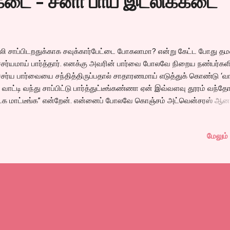
்கடை - சீனா பாய் இட்லிக்கடை
லி சாப்பிடறதுக்காக சவுக்கார்பேட்டை போகலாமா? என்று கேட்ட போது தம
சர்யமாய் பார்த்தார். எனக்கு அவரின் பார்வை போலவே நிறைய நண்பர்கள
சர்ய பார்வையை சந்தித்திருப்பதால் சாதாரணமாய் எடுத்துக் கொண்டு ‘வா
 வாட்டி வந்து சாப்பிட்டு பார்த்துட்டீங்கண்ணா ஏன் இவ்வளவு தூரம் வந்த
்க மாட்டீங்க” என்றேன். என்னைப் போலவே கொஞ்சம் அட்வென்சரஸ் ஆன
பதால் விட்டோம் போர்ட் பிகோவை சவுக்கார்பேட்டை என்.எஸ்.சி போஸ்
்டுக்கு.
மேலும் 