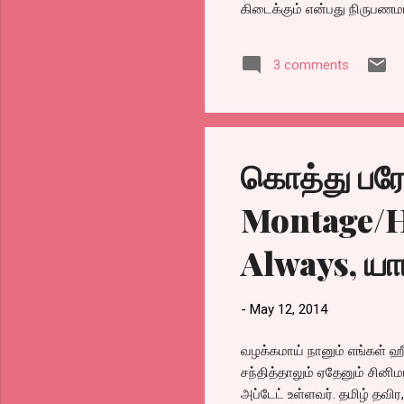
கிடைக்கும் என்பது நிருபணமா
உரிமைகளை.. SPI Cinemas ‏ @SPIcinemas May 16 Visitors of Luxe can avail discount on two
wheeler parking! Approach t
3 comments
@@@@@@@@@@@@
கொத்து பரோ
Montage/Ha
Always, யா
-
May 12, 2014
வழக்கமாய் நானும் எங்கள் ஹீ
சந்தித்தாலும் ஏதேனும் சின
அப்டேட் உள்ளவர். தமிழ் தவி