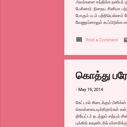
அவர்களை சந்திக்க நண்பர் குல
பேசினார். நிறைய சினிமா பற்
போகும் படம் பற்றியெல்லாம்
வேணும்னாலும் கூப்பிடுங்க
உங்க நம்பர் என்கிட்ட இருக்
பண்ணனும்னு நினைச்சிருக்கேன
Post a Comment
அழைத்தேன். படப்பிடிப்பில்
ஏற்படுத்தி, அவரது வேலைகளுக்
அவர் எடுத்த மெனக்கெடல்கள
என்றால் அவரின் படத்திற்கு 
கொத்து பரோ
-
May 19, 2014
கேட்டால் கிடைக்கும் பீனிக்ஸ
கொள்ளையடிக்கிறார்கள் என்ற
தியேட்டர் நடத்தும் சத்யம் ச
புக்கிங் கவுண்டரில் விசாரிக்க