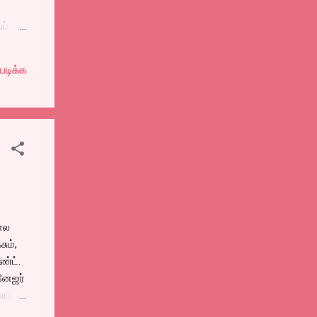
ப்
்கம்
த்து
படிக்க
ோல
ும்,
ண்ட்.
ேனேஜர்
லால்