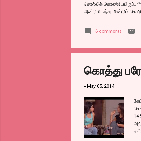
சொல்லிக் கொண்டேயிருப்பார்
அன்றிலிருந்து மீண்டும் கொர
படங்கள் தமிழ் இந்தி படங்க
நெஞ்சை நக்கிவிடுகிறார்கள்.
6 comments
பரோட்டா @@@@@@@
கொத்து பரோ
-
May 05, 2014
கேட
செக
14.
அதி
என்
செய