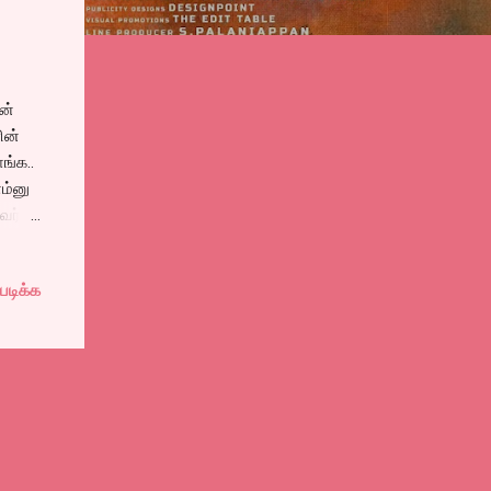
ன்
ின்
ங்க..
ோம்னு
வர்
படிக்க