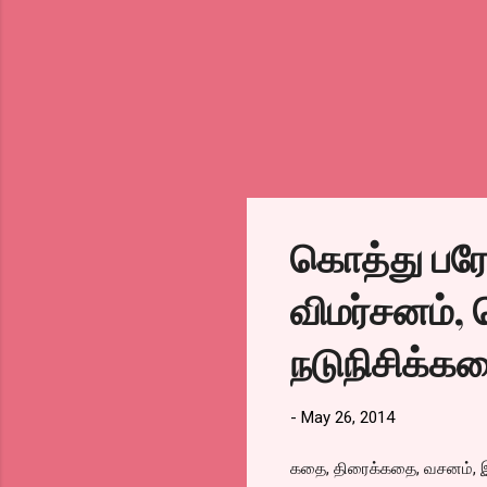
கொத்து பரோ
விமர்சனம்,
நடுநிசிக்க
-
May 26, 2014
கதை, திரைக்கதை, வசனம், இய