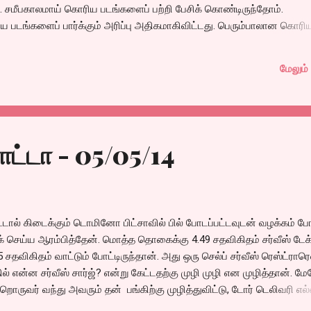
. சமீபகாலமாய் கொரிய படங்களைப் பற்றி பேசிக் கொண்டிருந்தோம்.
ிய படங்களைப் பார்க்கும் அரிப்பு அதிகமாகிவிட்டது. பெரும்பாலான கொரிய
ளைப் போலவே இருக்கிறது. ஒருபக்கம் பக்கா மசாலா என்றால் இன்னொரு பக
 அப்படி இந்த வாரம் பார்த்த படங்களைப் பற்றிய ஒர் தொகுப்பாய் இந்த கொ
மேலும் 
@@@@@@@@@@@
ட்டா - 05/05/14
்டால் கிடைக்கும் டொமினோ பிட்சாவில் பில் போடப்பட்டவுடன் வழக்கம் ப
் செய்ய ஆரம்பித்தேன். மொத்த தொகைக்கு 4.49 சதவிகிதம் சர்வீஸ் டேக்ச
5 சதவிகிதம் வாட்டும் போட்டிருந்தான். அது ஒரு செல்ப் சர்வீஸ் ரெஸ்ட்ராரெ
ல் என்ன சர்வீஸ் சார்ஜ்? என்று கேட்டதற்கு முழி முழி என முழித்தான். ம
றொருவர் வந்து அவரும் தன் பங்கிற்கு முழித்துவிட்டு, டோர் டெலிவரி எல்
்யுறோமில்லை அதுக்குத்தான் என்றார் ஸ்மார்ட்டாய். அது டெலிவரி