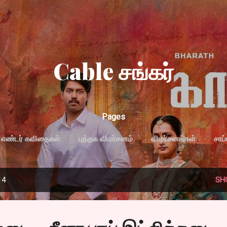
Skip to main content
Cable சங்கர்
Pages
எண்டர் கவிதைகள்
புத்தக விமர்சனம்
விமர்சனங்கள்
சாப
MORE…
PRIVACY POLICY
14
SH