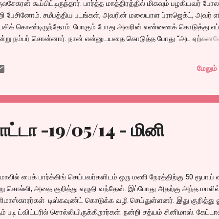
சேகரன் கூப்பிட்டிருந்தார். பார்த்த மாத்திரத்தில் மிகவும் பழகியவர் போல
றி பேசினோம். சமீபத்திய படங்கள், அவரின் மலையாள ப்ராஜெக்ட், அவர் எ
 பேசிக் கொண்டிருந்தோம். போகும் போது அவரின் எண்ணைக் கொடுத்து எப
 என்று நம்பர் சொன்னார். நான் என்னுடயதை கொடுத்த போது “அட ஏற்கன
கே.. சங்கர் நாராயணன்னு வச்சிருக்கேன். எதுக்கோ உங்களை முன்னாடியே மீ
் என்றார். அந்த சந்திப்பிற்கு பிறகு அவரை என் பட பாடல் டீசருக்காகத்
மேலும் 
 இருந்தார். அதனால் ஒரு தேதி சொல்லி, அவரது உதவியாளர் மூலம் தொடர்ப
கு நடுவே எங்கள் டீசர் படப்பிடிப்புக்கும் ஒத்துழைத்தார். ஆனால் அதற்க
் அபாரம். பெரிதும் நெருக்கமில்லாத எனக்கே இவ்வளவு மெனக்கெடல்கள்
எவ்வளவு இருக்கும்?. காலை 9 மணிக்கு ஆரம்பித...
ட்டா -19/05/14 - மினி
் மாலில் பைக் பார்க்கிங் செய்பவர்களிடம் ஒரு மணி நேரத்திற்கு 50 ரூபாய் 
ு சொல்லி, அதை குறித்து எழுதி வந்தேன். இப்போது அதற்கு அந்த மாலில
ினிமாஸ்காரர்கள் டிஸ்கவுண்ட் கொடுக்க வழி செய்துள்ளனர். இது குறித்து 
ும் படி ட்விட்டரில் சொல்லியிருக்கிறார்கள். நன்றி சத்யம் சினிமாஸ். கேட்டா