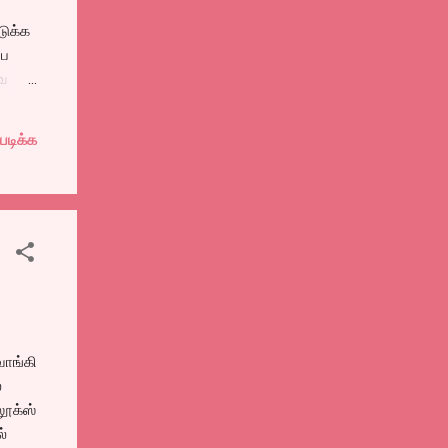
டுக்க
்ப
வே
ட்
தான்
படிக்க
ுகளை
ாக
வாங்கி
்
லூக்ஸ்
ல்