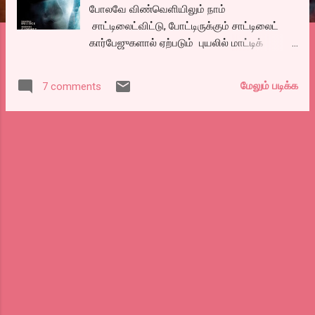
போலவே விண்வெளியிலும் நாம்
சாட்டிலைட்விட்டு, போட்டிருக்கும் சாட்டிலைட்
கார்பேஜுகளால் ஏற்படும் புயலில் மாட்டிக்
கொண்டு தாய்கலத்திலிருந்து விடுபட்டவர்கள்
எப்படி தப்பினார்கள் என்பதே கதை. ஏற்கனவே
மேலும் படிக்க
7 comments
இது மாதிரி நிறைய கதைகளில், அப்பல்லோ 13
போன்ற படங்களில் வந்த விஷயம் தான்
என்றாலும், அதை எடுத்த விதம் வாவ்.. அதுவும்
3டியில்.. மறக்க முடியாத ஒர் அனுபவம். மூன்று
நடிகர்கள். அதில் ரெண்டு பேர் பாதி படத்திற்குள்
காலி. மிச்சமிருக்கிற சாண்ட்ரா புல்லக்கை
மட்டுமே வைத்துக் கொண்டு, அவர் மிதந்தால்
நாம் மிதந்து, அவர் பல்டி அடித்தால் நாமும்
அடித்து, அவருக்கு மூச்சு முட்டினால் நமக்கு
முட்டி.. அவர் தீயில் மாட்டிக் கொண்டு வெந்தால்
நாம் வெந்து.. வாவ்..வாவ்.. படம் ஆரம்பிக்கும்
ஷாட் ஒன்றே போதும் இவர்களின் டெக்னாலஜி
பிரில்லியன்ஸை பாராட்ட.. மொத்த தியேட்டரும்
பின் ட்ராப் சைலன்ஸில் பார்த்தார்கள். Being