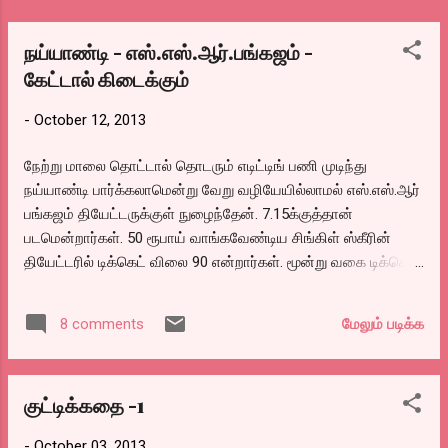
there என்பதற்கு ஒர் சிறந்த உதாரணம் இந்த
படம். ஐமேக்ஸில் பார்த்தவர்கள் பாக்யவான்கள்.
நய்யாண்டி - எஸ்.எஸ்.ஆர்.பங்கஜம் -
Don't Miss @@@@@@@@...
கேட்டால் கிடைக்கும்
-
October 12, 2013
நேற்று மாலை தொட்டால் தொடரும் எடிட்டிங் பணி முடிந்து
நய்யாண்டி பார்க்கலாமென்று வேறு வழியேயில்லாமல் எஸ்.எஸ்.ஆர்
பங்கஜம் தியேட்டருக்குள் நுழைந்தேன். 7.15க்குத்தான்
படமென்றார்கள். 50 ரூபாய் வாங்கவேண்டிய சிங்கிள் ஸ்கீரின்
தியேட்டரில் டிக்கெட் விலை 90 என்றார்கள். மூன்று வகை டிக்கெட்
விலைகள் இருக்க வேண்டும். தனுஷின் புதிய படம் முதல் நாள்
மாலைக் காட்சி கூட்டமேயில்லை என்னையும் சேர்த்து சுமார்
மேலும் படிக்க
8 comments
இருபது பேர் மட்டுமே இருந்ததை பார்த்த போது படத்தைப் பற்றி
ஒப்பினியன் வேண்டாமென்று காத்திருந்து டிக்கெட் எடுத்தேன்.
இப்போது சுமார் எழுபது பேர் வரை இருந்தார்கள்.
குட்டிக்கதை -1
-
October 03, 2013