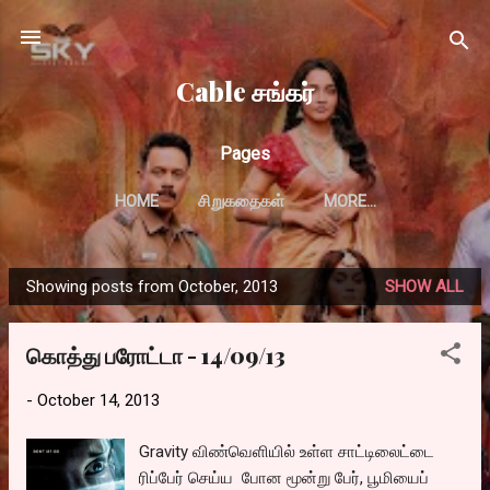
Skip to main content
Cable சங்கர்
Pages
HOME
சிறுகதைகள்
MORE…
Showing posts from October, 2013
SHOW ALL
P
o
கொத்து பரோட்டா - 14/09/13
s
t
-
October 14, 2013
s
Gravity விண்வெளியில் உள்ள சாட்டிலைட்டை
ரிப்பேர் செய்ய போன மூன்று பேர், பூமியைப்