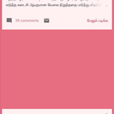
உசிருக்கு உசிராய் காதலிக்கும் இருவரை பற்றி
எடுத்த கடைசி ஆயுதமான வேலை நிறுத்ததை பார்த்து ஸ்தம்பித்து
ஒரு வழியாய் இண்டர்வெல் நேரத்தில்
போனது இலங்கை அரசு. ஆளாளுக்கு தன்னை தூக்கி போட்டு
ஹீரோவின் அம்மாவுக்கு தெரியவர, துளசியின்
இலங்கை பிரச்சனையில் பந்தாடுவதை தவிர்க்கவும், தான் தான்
தலைமுடியை நறுக்கி அவமான படுத்தி, ஊரை
மேலும் படிக்க
39 comments
இன்னமும் தமிழன் காவலர் தான் என்பதை நிருபிக்க, அரசு
விட்டே வெளியேற்றுகிறாள். ஸ்கூல் டூர் போய்
வேலை நிறுத்தம் செய்யவில்லை..? திமுக கட்சி
திரும்பி வரும் ஹீரோ, அவளை தேடி ஓடி வர,
வேலைநிறுத்தத்தை அறிவித்து, மாபெரும் வெற்றி அடைந்த
ஆக்ஸிடெண்ட் ஆகி ஹாஸ்பிட்டலில் அட்மிட் ஆக,
போராட்டம் என்று மார் தட்டி கொள்கிறது சன்னும், கலைஞரும். இம்
ஹீரோயினுக்கு வேறு இடத்தில் த...
மாதிரி எதையாவது அறிவித்து மாட்டி கொள்வார் என்றுதான்
மற்ற கட்சிகளும் எதிர்பார்த்தது. இந்த வேலை நிறுத்தத்தை
கொண்டாடும் வகையில் டாஸ்மாக் கடைகள் திறந்திருக்க,
உணவகள் எல்லாம் மூடி கிடக்க, ஏதோ ஒரே ஒரு கடை திறந்திருக்க,
அதையும் மூடும் படி போலீஸார் சொல்லி மூட வைத்து விட்டார்கள்.
நன்றாக சரக்கடித்துவிட்டு சன் டிவியில் திருடா திருடி,
சரவணாவையும், கலைஞர டிவியில் முரட்டுகாளையும்,
வெள்ளித்திரையும், பா...