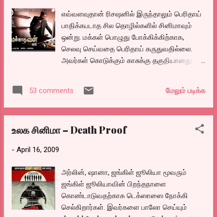
ப்ரபரப்பை பார்...
எவ்வளவுதான் ரிசஷனில் இருந்தாலும் பெரிதாய்
பாதிக்கபடாத சில தொழில்களில் சினிமாவும்
ஒன்று. மக்கள் பொழுது போக்கிக்கிற்காக,
செலவு செய்வதை பெரிதாய் கருதுவதில்லை.
அவர்கள் கொடுக்கும் காசுக்கு தகுதியானது
கிடைக்கும் வரை. அப்படி கடந்த 90 நாட்களில்
அதாவது ஜனவரி 1 முதல் மார்ச் வரையில்
மேலும் படிக்க
53 comments
வெளியான திரைப்ப்டஙக்ளை பற்றிய ஒரு
கண்ணோட்டம். ஜனவரி 2009 இம் மாதத்தில்
ஏவி.எம். குமரனின் அ.ஆ.இ.ஈ, வில்லு, காதல்னா
உலக சினிமா – Death Proof
சும்மா இல்லை, படிக்காதவன், என்னை தெரியுமா,
சற்று முன் கிடைத்த தகவல், வெண்ணிலா கபடிக்
-
April 16, 2009
குழு ஆகியவை வெளியானது. இதில் அ…
ஆ….இ…ஈ மிக்ப் பெரிய தோல்வியை சந்தித்த
அர்லின், ஷானா, ஜங்கிள் ஜூலியா மூவரும்
படம். தெலுங்கிலிருந்து ரீமேக் செய்யப்பட்டு
ஜங்கிள் ஜூலியாவின் பிறந்தநாளை
மிகவும் எதிர்பார்க்க பட்ட படம். காதல்னா சும்மா
கொண்டாடுவதற்காக டெக்ஸாஸை நோக்கி
இல்லை திரைப்படமும், தெலுங்கில் கம்யம் என்ற
செல்கிறார்கள். இவர்களை பாலோ செய்யும்
திரைப்படத்தின் ரீமேக் தான் ஏனோ