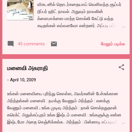
சிறைவாச தண்டனையும், அபராதமும் விதித்திருக்கிறார்கள்.
விகடனில் தொடர்கதையாய் வெளிவந்த சூப்பர்
நல்லதுக்கு காலமில்ல போலருக்கு..
டூப்பர் ஹிட் நாவல். அதுவும் நாவலின்
%%%%%%%%%%%%%%%%%%%%%%%%%%%%%%%%%%%%
க்ளைமாக்ஸை மாற்ற சொல்லி கேட்டு வந்த
%%%%%%%%% வர வர பல கடைகளில் ஐம்பது பைசா சில்லறை
கடிதங்கள் எவ்வளவோ என்றனர். அப்படி பட்ட
தருவதேயில்லை. அதற்கு பதிலாய் நாம் கேட்காமலேயே ஒரு
நாவலை காந்திகிருஷ்ணா இயக்குகிறார்
சாக்லெட்டை கொடுத்து விடுகிறரர...
என்றதும் சுஜாதாவின் ரசிகர்களுக்கு எல்லாம்
மேலும் படிக்க
45 comments
எதிர்பார்ப்பு எகிறி போனதென்னவோ நிஜம் தான்.
அன்று உன் அருகில் என்கிற நாவலை மிக
அழகாய் படமெடுத்தவர்தான் இந்த
மனைவி அகராதி
காந்திகிருஷ்ணா.. அதனால் இன்னும், இன்னும்
எதிர்பார்ப்பு.. கூடியது. மொத்தமாய் எதிர்பார்ப்பு
-
April 10, 2009
பானையை ந்டு ரோட்டில் உடைத்துவிட்டார்.
என்றுதான் சொல்ல வேண்டும். வேலை தேடி
உங்கள் மனைவியை புரிந்து கொள்ள, அவர்களின் பேச்சுக்கான
அலையும் ரகுபதி, பாணதீர்த்ததில் அவனும்
அர்த்தங்கள் மனைவி : நமக்கு வேணும் அர்த்தம் : எனக்கு
அப்பாவும் மட்டுமே இருக்க, உயர் அதிகாரி
வேணும் மனைவி ; உங்க முடிவு அர்த்தம் : நான் சொல்றதுதான்
கோபிநாத்தின் மக்ள் மதுமிதாவை பார்த்த
கரெக்ட் அதுக்கப்புறம் உங்க இஷ்டம் மனைவி : உங்களுக்கு என்ன
மாத்திரத்தில் ரகுபதி காதலிக்க ஆரம்பிக்க,
இஷ்டமோ அதை செஞ்சிக்கங்க.. அர்த்தம் : பின்னாடி எப்படியும்
நிச்சயம் வரை போன காதல், தீடீரென ராட்
என்கிட்டதான் வருவீங்க மனைவி : தாராளமா.. செய்யுங்க அர்த்தம்
என்கிற அமெரிக்க ராதாகிருஷ்ணன் புயல் போல