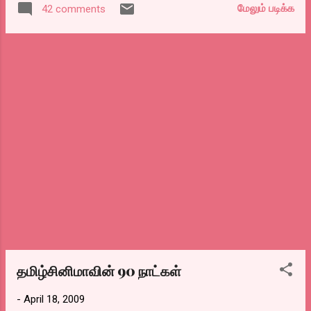
காட்சியே இந்த சேஸிங் தான், டென்ஸலும்
மேலும் படிக்க
42 comments
ஆரம்பிச்சிதுன்னா, கபில் தேவ் தலைமையில் ஜீ
அவனின் காதலியும் விட்ட திருட்டு தொழிலை
டிவிக்காரஙக.. இந்தியன் கிரிகெட் லீக்னு
மீண்டும் செய்துவிட்டு ஆளாளூக்கு பிரிந்துவிட,
ஒன்ணை ஆரம்பிச்சாங்க. ஏன்
ஒரு நாள் டென்ஸலுக்கு அவனுடய காதலி
ஆரம்பிச்சாங்கன்னு அவங்க சொன்ன காரணம்
கொல்லப்பட்ட விஷய்ம...
இளம் கிரிக்கெட் வீரர்களை
ஊக்குவிப்பதற்க்காகன்னு சொன்னாங்க. ஆனா
நிஜ காரணம் அது இல்ல.. இவங்களுக்கு
கிரிக்கெட் போர்டுக்கும் இவங்க ஜீ ஸ்போர்ட்ஸ்
சேனல் ஆரம்பிச்சதும் கிரிக்கெட் போட்டி ரைட்ஸ்
வாங்க முயற்சி செய்ய, அது ஏதோ பிரச்சனை
வந்ததும், ஆஸ்திரேலியாவில சேனல் 9
ஆரம்பிச்ச மாதிரி ஒரு கிரிகெட் லீக் டீமை
ஆரம்பிச்சாங்க.. இவங்க ஏன் இப்படி கிரிகெட்,
கிரிகெட்ன்னு அலையுறாங்கன்னா.. அதன்
மூலமா வர்ற காசு. கொஞ்ச நஞ்சமில்ல.. இவங்க
ஆரம்பிச்ச ஐ.சி.எல்.ல விளையாடுற வீரர்களுக்கு,
தமிழ்சினிமாவின் 90 நாட்கள்
லட்சக்கணக்குல பணம் கொடுக்க, நிறைய
-
April 18, 2009
வீரர்கள் ஐ.சி.எல் பக்கம் சாய, முதல் ஐ.சி.எல்