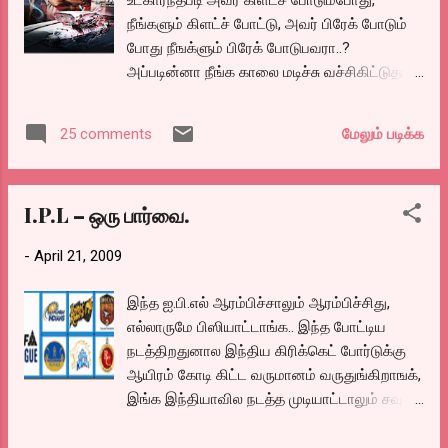
உட்கார்ந்தபடி அவர் கிளட்ச் போடும்போது,
திருடனையோ, தீவிரவாதியையோ,
நீங்களும் கிளட்ச் போட்டு, அவர் பிரேக் போடும்
பிடித்ததில்லை. என்பதில் எந்த வருத்தமும்
போது நீஙக்ளும் பிரேக் போடுபவரா..?
இல்லாதவர். பரேஷ் ராவலுக்கு ஓரு லைப் டைம்
அப்படின்னா நீங்க காலை மடிச்சு வச்சிகிட்டுதான்
கேரக்டர்.மனுஷன் சும்மா பின்னியிருக்கிறார்.
படம் பாக்கணும். நான் முதல் பாகத்துக்கு
அவருடய அசிஸ்டெண்டாக வரும் கதம் (விஜய்
அப்புறம் இப்பத்தான் படம் பாக்குறேன். அதனால
மெளரியா) தனது புது பெண்டாட்டியுடன்
மேலும் படிக்க
25 comments
எதுவும் படம் பாக்கிறதுக்கு பிரச்சனையில்லை.
ஹனிமூன் போகயிருந்த நேரத்தில்
நடுவுல வந்த ரெண்டும் படு சொதப்பல்னு
குண்டுவெடிப்பு நிகழ்ந்ததால், அவருடய லீவ்
சொன்னாங்க.. இந்த படத்தில் முதல் பாகத்தில்
கேன்சலாகி, குண்டுவெடிப்பு நிகழ்ந்த நாளன்று
I.P.L – ஒரு பார்வை.
நடிதத முக்கிய நடிகர்கள் விண்டென்ஸல், அந்த
பாரில் லஞ...
ஹிரோயின், டென்சலின் நண்பராக வருபவர்
-
April 21, 2009
ஆகியோர் மீண்டும் நடித்திருக்கிறார்கள். ஒரு
மெல்லீசான கதையை வைத்து உட்டாலக்கடி
இந்த ஐ.பி.எல் ஆரம்பிச்சாலும் ஆரம்பிச்சிது,
அடித்திருக்கிறார்கள். ஓப்பனிங் காட்சி சேஸிங்
எல்லாருமே பிஸியாட்டாங்க.. இந்த போட்டிய
படமெடுதிருக்கும் விதமும், ஆக்‌ஷன் அமைப்பும்,
நடத்திறதுனால இந்திய கிரிக்கெட் போர்டுக்கு
எடிட்டிங்கும் நம்மை மயிர்கூச்செரிய
ஆயிரம் கோடி கிட்ட வருமானம் வருதுங்கிறாஙக்,
வைத்துவிடும். அப்படி ஒரு வெறி பிடித்த சேஸிங்.
இங்க இந்தியாவில நடத்த முடியாட்டாலும் சவுத்
நீங்கள் தியேட்டருக்கு செல்லும் போது படம்
ஆப்ரிக்காவிலாவது நடத்துறாங்க வருமானம்
ஆரம்பிப்பதற்கு முன் செல்லுங்கள், முதல்
போயிருமென்னு. இந்த ஐ.பி.எல். எதுக்கு