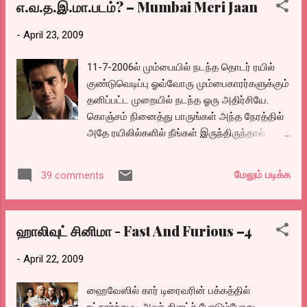
எ.வ.த.இ.மா.படம்? – Mumbai Meri Jaan
-
April 23, 2009
11-7-2006ல் மும்பையில் நடந்த தொடர் ரயில்
குண்டுவெடிப்பு ஓவ்வோரு மும்பைகாரர்களுக்கும்
தனிப்பட்ட முறையில் நடந்த ஓரு அதிர்சியே.
கொஞ்சம் நினைத்து பாருங்கள் அந்த நேரத்தில்
அதே ரயிலில்களில் நீங்கள் இருந்திருந்தால்
அதிலிருந்து தப்பியிருந்தாலும், உங்கள் மனநிலை
என்னவாக இருந்திருக்கும். எப்படி அதிலிருந்து
மேலும் படிக்க
39 comments
மீள்வீர்கள். அதை பற்றி படம் தான் நிஷிகாந்த
காமத என்கிற இயக்குனர் இயக்கிய ஹிந்தி
படம். "மும்பை மேரி ஜான்". இன்னும் சில
ஹாலிவுட் சினிமா - Fast And Furious –4
நாட்களில் ரிட்டைய்ர் ஆக போகும் பாடில்(பரேஷ்
ராவல்), அவரின் வாழ்க்கை தத்துவம் "எப்பவுமே
-
April 22, 2009
ஓரமாய் நின்று பார்க்க பழகிக்கொள், அந்த
படத்தில் நடிக்க ஆசைபடாதே" என்றும், தன்
ஹைவேஸில் கார் டிரைவரின் பக்கத்தில்
வாழ்கையில் எந்த ஓரு நேரத்திலும், மிகப் பெரிய