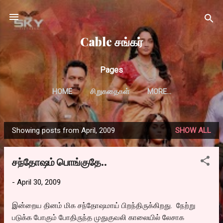
Skip to main content
Cable சங்கர்
Pages
HOME
சிறுகதைகள்
MORE…
Showing posts from April, 2009
SHOW ALL
P
o
சந்தோஷம் பொங்குதே..
s
t
-
April 30, 2009
s
இன்றைய தினம் மிக சந்தோஷமாய் பிறந்திருக்கிறது. நேற்று
படுக்க போகும் போதிருந்த முதுகுவலி காலையில் லேசாக