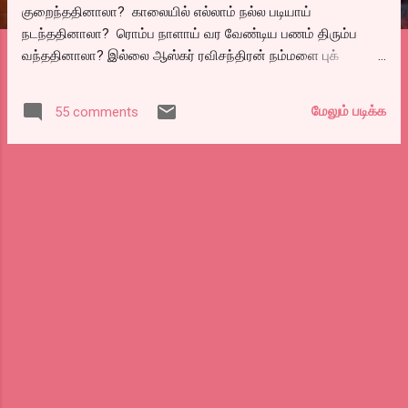
குறைந்ததினாலா? காலையில் எல்லாம் நல்ல படியாய்
நடந்ததினாலா? ரொம்ப நாளாய் வர வேண்டிய பணம் திரும்ப
வந்ததினாலா? இல்லை ஆஸ்கர் ரவிசந்திரன் நம்மளை புக்
செய்யிற மாதிரி கனவு கண்டதாலா? என்றால் இல்லை என்றே
சொல்ல வேண்டும். காலையில் நம்ம பக்கத்தை திறந்து பார்த்ததும்
மேலும் படிக்க
55 comments
நம்ம பாலோ செய்பவர்களின் எண்ணிக்கை 150ஐ கடந்திருந்த்து.
ஒரு வாரமாய் செஞ்சுரிக்கு முன் தடுமாறும் டெண்டுல்கர் போல
140க்கு அப்புறம் தடுமாறிக் கொண்டிருந்தது தடாலென்று 154
அகி விட்டது. அதுவும் என் சந்தோஷத்திற்கு காரணம். என்னை
தொடர்பவர்களுக்கெல்லாம் என் நன்றியை தெரிவித்து
கொள்கிறேன். ஏதோ நானும் எழுதுகிறேன் பேர்விழி என்று கடந்த
எட்டு மாத காலமாய் தொடந்து எழுதிவருகிறேன்..( அப்படி என்ன
எழுதி கிழிச்சிட்டேன்னு… என்பது போன்ற குரல்கள் கேட்கிறது)
என்னையும் ஒரு மனுஷனாய் மதித்து தொடர்ந்து ஆதரவு தந்து
கொண்டிருக்கும் உங்களுக்கு என் நன்றி மீண்டும் உரித்தாகுக..
சந்தோஷம்னா நம்ம சந்தோஷம் மட்டும்தானா.? நம் நண்பர்களின்
சந்தோஷம் கூட நம் ...