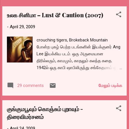
உலக சினிமா – Lust & Caution (2007)
-
April 29, 2009
crouching tigers, Brokeback Mountain
போன்ற புகழ் பெற்ற படங்களின் இயக்குனர் Ang
Lee இயக்கிய படம். ஒரு அருமையான
திரில்லரும், காமமும், காதலும் கலந்த கதை.
1942ல் ஒரு காபி ஷாபிலிருந்து சங்கேதமாய் ஒரு
போன் செய்துவிட்டு, உட்காரும் ஒரு பெண் தன்
வாழ்கையை பின்னோக்கி பார்க்கிறாள்.
மேலும் படிக்க
29 comments
அமைதியான அப்பாவியான இளம் பெண் Wong
chai chai ஆனவள். எப்படி மிஸஸ். மேக் ஆகி
ஜப்பானிய அரசியம் முக்கியஸ்தரான Mr.Yee ஐ
குங்குமபூவும் கொஞ்சும் புறாவும் -
மயக்கி, பழகி, அவனை கொல்ல முயற்சிக்கிறாள்
திரைவிமர்சனம்
நம்ம சிவாஜி, சரோஜாதேவி நடித்த புதிய பறவை
படத்தில் சிவாஜியை லவ் செய்வது போல் பழகி
-
April 24, 2009