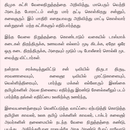
திமுக கட்சி வேலைநிறுத்தத்தை அறிவித்து, மாபெரும் வெற்றி
அடைந்த போராட்டம் என்று மார் தட்டி கொள்கிறது சன்னும்,
கலைஞரும். இம் மாதிரி எதையாவது அறிவித்து மாட்டி கொள்வார்
என்றுதான் மற்ற கட்சிகளும் எதிர்பார்த்தது.
இந்த வேலை நிறுத்தத்தை கொண்டாடும் வகையில் டாஸ்மாக்
கடைகள் திறந்திருக்க, உணவகள் எல்லாம் மூடி கிடக்க, ஏதோ ஒரே
ஒரு கடை திறந்திருக்க, அதையும் மூடும் படி போலீஸார் சொல்லி மூட
வைத்து விட்டார்கள்.
நன்றாக சரக்கடித்துவிட்டு சன் டிவியில் திருடா திருடி,
சரவணாவையும், கலைஞர டிவியில் முரட்டுகாளையும்,
வெள்ளித்திரையும், பார்த்து மக்கள் எல்லோரும் இலங்கை
தமிழர்களின் அவல நிலையை எதிர்த்து இரண்டு சேனல்களீலும் படம்
பார்த்தே தங்கள் எதிர்ப்பை உலகிற்க்கு உணர்ந்த,
இவையனைத்தையும் வெளிப்படுத்த வாய்ப்பை ஏற்படுத்தி கொடுத்த
தமிழின காவலர், உலக தமிழ் மக்களின் காவலர், டாக்டர் கலைஞர்
அவர்களின் தலைமையில் நடந்த வேலை நிறுத்தத்தை கண்டு,
பயந்து , அதிர்ந்துபோன ராஜபக்சே அரசு அரண்டு போய் ராவோடு