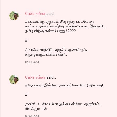
Cable சங்கர்
said…
//உங்களிற்கு ஒருநாள் லீவு தந்து படம்வேறை
காட்டியிருக்காங்க சந்தோசப்படுவியளா.. இதைவிட
தமிழனிற்கு என்னவேணும்????
//
அதானே சாத்திரி.. முதல் வருகைக்கும்,
கருத்துக்கும் மிக்க நன்றி..
8:33 AM
Cable சங்கர்
said…
//ஆனாலும் இவ்ளோ குசும்பு(கோவமோ) ஆவாது!
//
குசும்போ.. கோவமோ இல்லைன்ணே.. ஆதங்கம்..
சிவக்குமாரன்.
8:34 AM