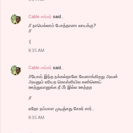
Cable சங்கர்
said…
// நாமெல்லாம் பேசத்தானா லாயக்கு?
//
:(
8:35 AM
Cable சங்கர்
said…
//யோவ் இந்த நக்கல்தானே வேனாங்கிறது அவன்
அவனும் எரியற கொள்ளியில எண்ணெய்
ஊத்துவானுங்க நீ பீர் இல்ல ஊத்தற
//
ஏதோ நம்மாள முடிஞ்சது சேகர் சார்...
8:35 AM