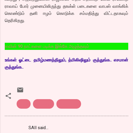
ராவாய் போர் முனையிலிருந்து தஙக்ள் படைகளை வாபஸ் வாங்கிக்
கொண்டும் தனி ஈழம் கொடுக்க சம்மதித்து விட்டதாகவும்
தெரிகிறது.
் 90 நாட்களை படிக்க இங்கே அழுத்தவும்
உங்கள் ஓட்டை தமிழ்மணத்திலும், த்மிலிஷிலும் குத்துங்க.. எசமான்
குத்துங்க..
ஈழம்
கலைஞர்
போராட்டம்
SAII said…
C