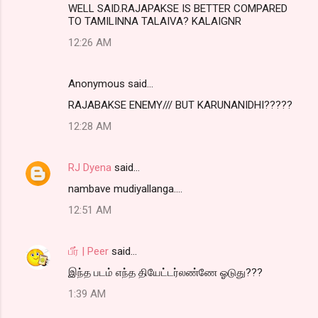
WELL SAID.RAJAPAKSE IS BETTER COMPARED
o
TO TAMILINNA TALAIVA? KALAIGNR
m
12:26 AM
m
e
Anonymous said…
n
RAJABAKSE ENEMY/// BUT KARUNANIDHI?????
t
12:28 AM
s
RJ Dyena
said…
nambave mudiyallanga....
12:51 AM
பீர் | Peer
said…
இந்த படம் எந்த தியேட்டர்லண்ணே ஓடுது???
1:39 AM