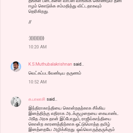
தஙக்ள் படைகளை வாபஸ் வாங்கிக் கொண்டும் தனி
ஈழம் கொடுக்க சம்மதித்து விட்டதாகவும்
தெரிகிறது.
//
:))))))))))
10:20 AM
K.S.Muthubalakrishnan
said…
வெட்கப்படவேண்டிய தருணம்
10:52 AM
க.பாலாசி
said…
இந்திராகாந்தியை கொன்றதற்காக சீக்கிய
இனத்திற்கு எதிராக அடக்குமுறையை கையாண்ட
அதே அரசு தான் இப்போதும், ராஜீவ்காந்தியை
கொன்ற காரணத்திற்காக ஒட்டுமொத்த தமிழ்
இனத்தையே அழிக்கிறது. ஒவ்வொருத்தருக்கும்