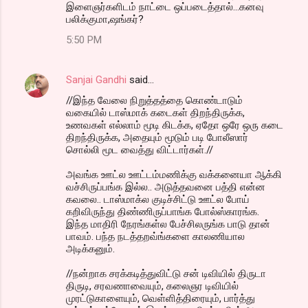
இளைஞர்களிடம் நாட்டை ஒப்படைத்தால்...கனவு
பலிக்குமா,ஷங்கர்?
5:50 PM
Sanjai Gandhi
said…
//இந்த வேலை நிறுத்தத்தை கொண்டாடும்
வகையில் டாஸ்மாக் கடைகள் திறந்திருக்க,
உணவகள் எல்லாம் மூடி கிடக்க, ஏதோ ஒரே ஒரு கடை
திறந்திருக்க, அதையும் மூடும் படி போலீஸார்
சொல்லி மூட வைத்து விட்டார்கள்.//
அவங்க ஊட்ல ஊட்டம்மணிக்கு வக்கனையா ஆக்கி
வச்சிருப்பங்க இல்ல.. அடுத்தவனை பத்தி என்ன
கவலை.. டாஸ்மாக்ல குடிச்சிட்டு ஊட்ல போய்
கறிவிருந்து திண்ணிருப்பாங்க போல்ஸ்காரங்க.
இந்த மாதிரி நேரங்கள்ல பேச்சிலருங்க பாடு தான்
பாவம். பந்த நடத்தறவ்ங்களை காலணியால
அடிக்கனும்.
//நன்றாக சரக்கடித்துவிட்டு சன் டிவியில் திருடா
திருடி, சரவணாவையும், கலைஞர டிவியில்
முரட்டுகாளையும், வெள்ளித்திரையும், பார்த்து