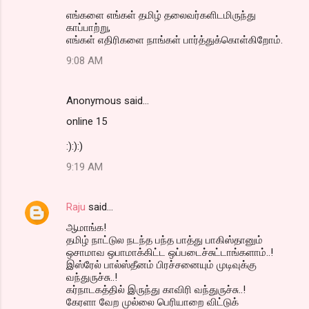
எங்களை எங்கள் தமிழ் தலைவர்களிடமிருந்து
காப்பாற்று,
எங்கள் எதிரிகளை நாங்கள் பார்த்துக்கொள்கிறோம்.
9:08 AM
Anonymous said…
online 15
:):):)
9:19 AM
Raju
said…
ஆமாங்க!
தமிழ் நாட்டுல நடந்த பந்த பாத்து பாகிஸ்தானும்
ஒசாமாவ ஒபாமாக்கிட்ட ஒப்படைச்சுட்டாங்களாம்..!
இஸ்ரேல் பால்ஸ்தீனம் பிரச்சனையும் முடிவுக்கு
வந்துருச்சு..!
கர்நாடக‌த்தில் இருந்து காவிரி வந்துருச்சு..!
கேரளா வேற முல்லை பெரியாறை விட்டுக்