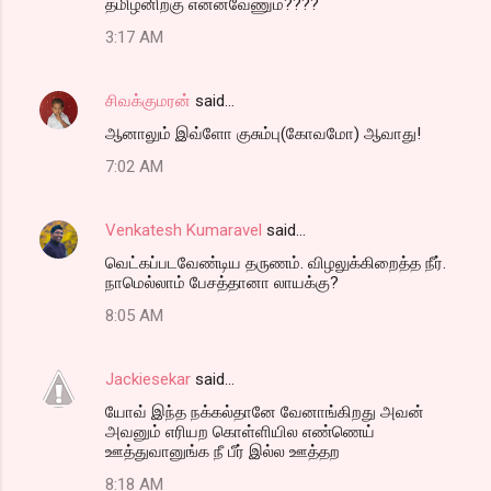
தமிழனிற்கு என்னவேணும்????
3:17 AM
சிவக்குமரன்
said…
ஆனாலும் இவ்ளோ குசும்பு(கோவமோ) ஆவாது!
7:02 AM
Venkatesh Kumaravel
said…
வெட்கப்படவேண்டிய தருணம். விழலுக்கிறைத்த நீர்.
நாமெல்லாம் பேசத்தானா லாயக்கு?
8:05 AM
Jackiesekar
said…
யோவ் இந்த நக்கல்தானே வேனாங்கிறது அவன்
அவனும் எரியற கொள்ளியில எண்ணெய்
ஊத்துவானுங்க நீ பீர் இல்ல ஊத்தற
8:18 AM