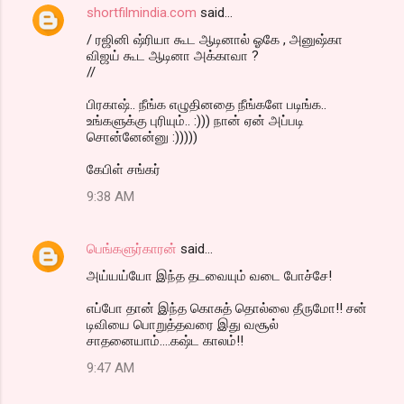
shortfilmindia.com
said…
/ ரஜினி ஷ்ரியா கூட ஆடினால் ஓகே , அனுஷ்கா
விஜய் கூட ஆடினா அக்காவா ?
//
பிரகாஷ்.. நீங்க எழுதினதை நீங்களே படிங்க..
உங்களுக்கு புரியும்.. :))) நான் ஏன் அப்படி
சொன்னேன்னு :)))))
கேபிள் சங்கர்
9:38 AM
பெங்களுர்காரன்
said…
அய்யய்யோ இந்த தடவையும் வடை போச்சே!
எப்போ தான் இந்த கொசுத் தொல்லை தீருமோ!! சன்
டிவியை பொறுத்தவரை இது வசூல்
சாதனையாம்....கஷ்ட காலம்!!
9:47 AM