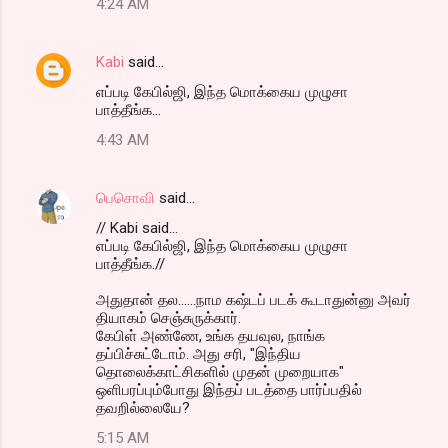
4:24 AM
Kabi
said…
எப்படி கேபில்ஜி, இந்த மொக்கைய முழுசா
பாத்தீங்க...
4:43 AM
பெசொவி
said…
// Kabi said...
எப்படி கேபில்ஜி, இந்த மொக்கைய முழுசா
பாத்தீங்க.//
அதுதான் தல......நாம கஷ்டப் படக் கூடாதுன்னு அவர்
தியாகம் செஞ்சுருக்கார்.
கேபிள் அண்ணே, உங்க தயவுல, நாங்க
தப்பிச்சுட்டோம். அது சரி, "இந்திய
தொலைக்காட்சிகளில் முதன் முறையாக"
ஒளிபரப்பும்போது இந்தப் படத்தை பார்ப்பதில்
தவறில்லையே?
5:15 AM