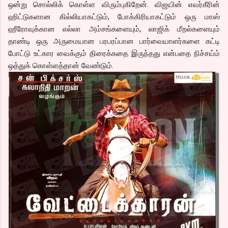
ஒன்று சொல்லிக் கொள்ள விரும்புகிறேன். விஜயின் எவர்கீரின்
ஹிட்டுகளான கில்லியாகட்டும், போக்கிரியாகட்டும் ஒரு மாஸ்
ஹீரோவுக்கான எல்லா அம்சங்களையும், லாஜிக் மீறல்களையும்
தாண்டி ஒரு அருமையான பரபரப்பான பார்வையாளர்களை கட்டி
போட்டு உட்கார வைக்கும் திரைக்கதை இருந்தது என்பதை நிச்சய்ம்
ஒத்துக் கொள்ளத்தான் வேண்டும்.