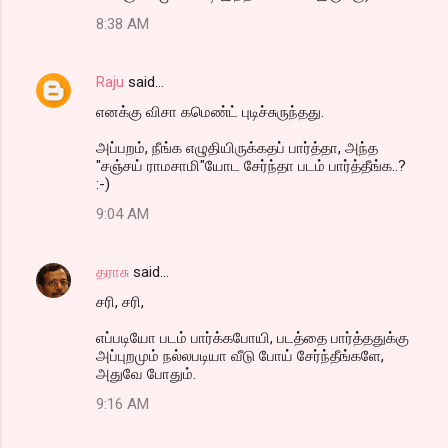
8:38 AM
Raju
said…
எனக்கு விசா கமெண்ட் புடிச்சுருந்தது.
அப்பறம், நீங்க எழுதியிருக்கதப் பார்த்தா, அந்த
"சஞ்சய் ராமசாமி"யோட சேர்ந்தா படம் பார்த்தீங்க..?
:-)
9:04 AM
தராசு
said…
சரி, சரி,
எப்படியோ படம் பார்க்கபோயி, படத்தை பார்த்ததுக்கு
அப்புறமும் நல்லபடியா வீடு போய் சேர்ந்தீங்களே,
அதுவே போதும்.
9:16 AM