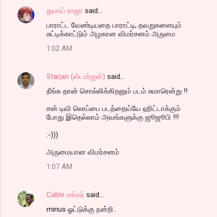
துபாய் ராஜா
said…
பாராட்ட வேண்டியதை பாராட்டி, தவறுகளையும்
சுட்டிக்காட்டும் அழகான விமர்சனம் அருமை.
1:02 AM
Starjan (ஸ்டார்ஜன்)
said…
நீங்க தான் சொல்லிக்கிறனும் படம் சுமாரென்று !!
சன் டிவி லொப்பை படத்தைய்யே ஹிட்டாக்கும்
போது இதெல்லாம் அவங்களுக்கு ஜூஜூபி !!!
:-)))
அருமையான விமர்சனம்
1:07 AM
Cable சங்கர்
said…
minus ஓட்டுக்கு நன்றி..