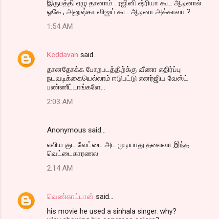
இருபத்தி ஏழு தானாம் . ரஜினி ஷ்ரியா கூட ஆடினால்
ஓகே , அனுஷ்கா விஜய் கூட ஆடினா அக்காவா ?
1:54 AM
Keddavan
said…
தானதோக்க போறபடத்திற்க்கு வீணா எதிர்ப்பு
நடவடிக்கையெல்லாம் ஈடுபட்டு எனர்ஜிய வேஸ்ட்
பண்ணீட்டாங்களே...
2:03 AM
Anonymous said…
எலிய குட வேட்டை அட முடியாது தலைவா இந்த
வெட்டைகாரணல
2:14 AM
வெண்காட்டான்
said…
his movie he used a sinhala singer. why?