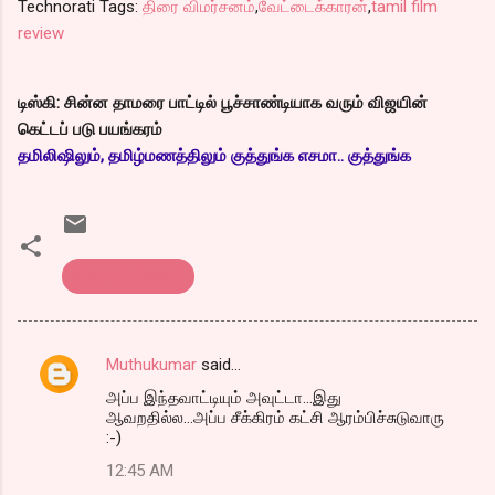
Technorati Tags:
திரை விமர்சனம்
,
வேட்டைக்காரன்
,
tamil film
review
டிஸ்கி: சின்ன தாமரை பாட்டில் பூச்சாண்டியாக வரும் விஜயின்
கெட்டப் படு பயங்கரம்
தமிலிஷிலும், தமிழ்மணத்திலும் குத்துங்க எசமா.. குத்துங்க
திரை விமர்சனம்
Muthukumar
said…
C
அப்ப இந்தவாட்டியும் அவுட்டா...இது
o
ஆவறதில்ல...அப்ப சீக்கிரம் கட்சி ஆரம்பிச்சுடுவாரு
m
:-)
m
12:45 AM