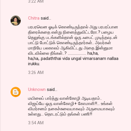
3:22 AM
Chitra
said…
பரபரவென ஓடிக் கொண்டிருந்தால் அது பரபரப்பான
திரைக்கதை என்று நினைத்துவிட்டரோ.? பழைய
தெலுங்கு படங்களில்தான் ஒரு ஃபைட் முடிந்தவுடன்
பாட்டு போட்டுக் கொண்டிருந்தார்கள்.. அவர்கள்
மாறியே பலகாலம் ஆகிவிட்டது அதை இன்னுமா
விடவில்லை நீங்கள்..? ..................... ha,ha,
ha,ha,..padaththai vida ungal vimarsanam nallaa
irukku.
3:26 AM
Unknown
said…
மயிலைப் பார்த்து வான்கோழி ஆடியதாம்..
விஜய்யே ஒரு வான்கோழி+ கோமாளி!!... உங்கள்
விமர்சனம் நகைச்சுவையாகவும் அருமையாகவும்
உள்ளது... தொடரட்டும் தங்கள் பணி!!
3:54 AM