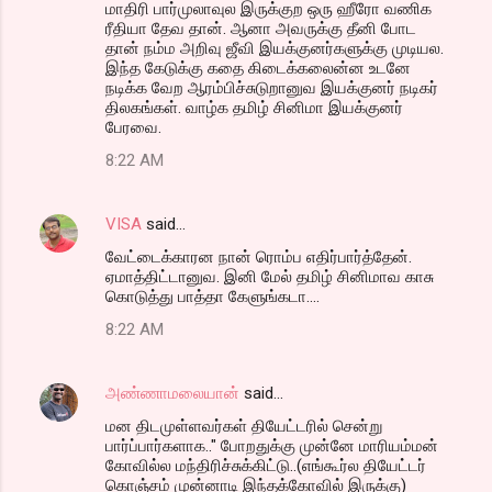
மாதிரி பார்முலாவுல இருக்குற ஒரு ஹீரோ வணிக
ரீதியா தேவ தான். ஆனா அவருக்கு தீனி போட
தான் நம்ம அறிவு ஜீவி இயக்குனர்களுக்கு முடியல.
இந்த கேடுக்கு கதை கிடைக்கலைன்ன உடனே
நடிக்க வேற ஆரம்பிச்சுடுறானுவ இயக்குனர் நடிகர்
திலகங்கள். வாழ்க தமிழ் சினிமா இயக்குனர்
பேரவை.
8:22 AM
VISA
said…
வேட்டைக்காரன நான் ரொம்ப எதிர்பார்த்தேன்.
ஏமாத்திட்டானுவ. இனி மேல் தமிழ் சினிமாவ காசு
கொடுத்து பாத்தா கேளுங்கடா....
8:22 AM
அண்ணாமலையான்
said…
மன திடமுள்ளவர்கள் தியேட்டரில் சென்று
பார்ப்பார்களாக.." போறதுக்கு முன்னே மாரியம்மன்
கோவில்ல மந்திரிச்சுக்கிட்டு..(எங்கூர்ல தியேட்டர்
கொஞ்சம் முன்னாடி இந்தக்கோவில் இருக்கு)