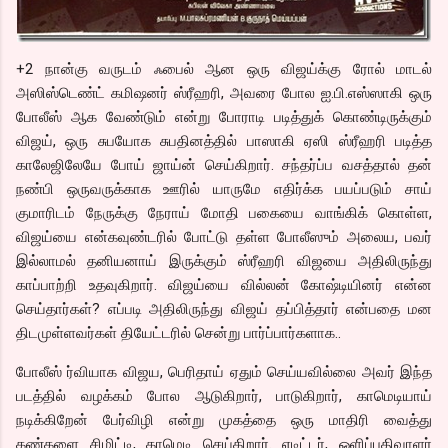
+2 நான்கு வருடம் ஃபைல் ஆன ஒரு விஜய்க்கு ரோல் மாடல்
அஸிஸ்டெண்ட் கமிஷனர் ஸ்ரீஹரி, அவரை போல ஐ.பி.எஸ்ஸாகி ஒரு
போலீஸ் ஆக வேண்டும் என்று போராடி படித்துக் கொண்டிருக்கும்
விஜய், ஒரு சுபயோக சுபதினத்தில் பாஸாகி ஏஸி ஸ்ரீஹரி படித்த
காலேஜிலேயே போய் ஜாய்ன் செய்கிறார். சந்தர்ப்ப வசத்தால் தன்
நண்பி ஒருவருக்காக ஊரில் யாருமே எதிர்க்க பயப்படும் சாய்
குமாரிடம் நேருக்கு நேராய் மோதி பகையை வாங்கிக் கொள்ள,
விஜய்யை என்கவுண்டரில் போட்டு தள்ள போலீஸும் அலைய, பவர்
இல்லாமல் தனியனாய் இருக்கும் ஸ்ரீஹரி விஜயை அதிலிருந்து
காப்பாற்றி உதவுகிறார். விஜய்யை வில்லன் கோஷ்டியினர் என்ன
செய்தார்கள்? எப்படி அதிலிருந்து விஜய் தப்பித்தார் என்பதை மன
திடமுள்ளவர்கள் தியேட்டரில் சென்று பார்ப்பார்களாக..
போலீஸ் ர்வியாக விஜய, பெரிதாய் ஏதும் செய்யவில்லை அவர் இந்த
படத்தில் வழக்கம் போல ஆடுகிறார், பாடுகிறார், காமெடியாய்
நடிக்கிறேன் பேர்விழி என்று முகத்தை ஒரு மாதிரி வைத்து
கண்களை சிமிட்டி, காமெடி செய்கிறார். எடிட்டர், ஒளிப்பதிவாளர்