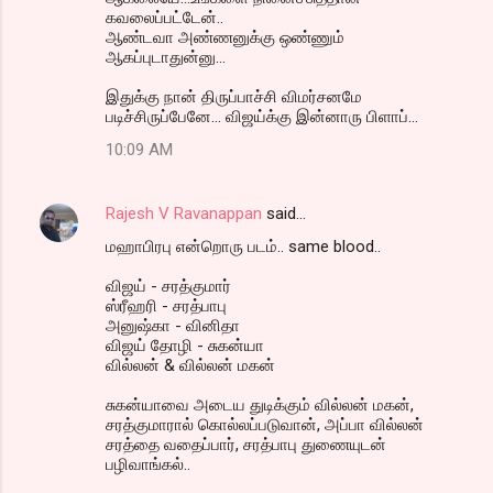
கவலைப்பட்டேன்..
ஆண்டவா அண்ணனுக்கு ஒண்ணும்
ஆகப்புடாதுன்னு...
இதுக்கு நான் திருப்பாச்சி விமர்சனமே
படிச்சிருப்பேனே... விஜய்க்கு இன்னாரு பிளாப்...
10:09 AM
Rajesh V Ravanappan
said…
மஹாபிரபு என்றொரு படம்.. same blood..
விஜய் - சரத்குமார்
ஸ்ரீஹரி - சரத்பாபு
அனுஷ்கா - வினிதா
விஜய் தோழி - சுகன்யா
வில்லன் & வில்லன் மகன்
சுகன்யாவை அடைய துடிக்கும் வில்லன் மகன்,
சரத்குமாரால் கொல்லப்படுவான், அப்பா வில்லன்
சரத்தை வதைப்பார், சரத்பாபு துணையுடன்
பழிவாங்கல்..