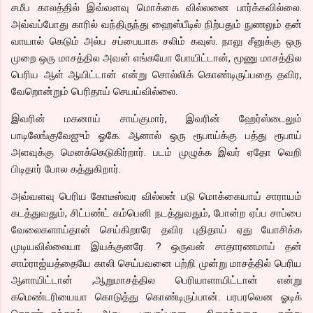
சமீப காலத்தில் இவ்வளவு மொக்கை வில்லனை பார்க்கவில்லை.
அவ்வப்போது காரில் வந்திருந்து ஹைஸ்பீடில் நிற்பதும் நுணலும் தன்
வாயால் கெடும் அல்ப சப்பையாக சலிம் கவுஸ். நாலு சீனுக்கு ஒரு
முறை ஒரு மாசத்தில அவன் எங்கயோ போயிட்டான், மூணு மாசத்தில
பெரிய ஆள் ஆயிட்டான் என்று சொல்லிக் கொண்டிருப்பதை தவிர,
வேறொன்றும் பெரிதாய் செயய்வில்லை.
இவரின் மகனாய் சாய்குமார், இவரின் ஹேர்ஸ்டைலும்
பாடிலேங்குவேஜும் ஓகே. ஆனால் ஒரு ரூபாய்க்கு பத்து ரூபாய்
அளவுக்கு மெனக்கெடுகிர்றார். படம் முழுக்க இவர் ஏதோ வெறி
பிடிதார் போல கத்துகிறார்.
அவ்வளவு பெரிய கோடீஸ்வர வில்லன் படு மொக்கையாய் சாராயம்
கடத்துவதும், சிட்பண்ட் கம்பெனி நடத்துவதும், போன்ற ஏப்ப சாப்பை
வேலைகளாய்தான் செய்கிறாரே தவிர புதிதாய் ஏது யோசிக்க
முடியவில்லையா இயக்குனரே. ? ஒருவன் சாதாரணமாய் தன்
சாம்ராஜ்யத்தையே காலி செய்பவனை பற்றி முன்று மாசத்தில் பெரிய
ஆளாயிட்டான் ,ஆறுமாசத்தில பெரியாளாயிட்டான் என்று
கமெண்டரியையா கொடுத்து கொண்டிருப்பான். பரபரவென ஓடிக்