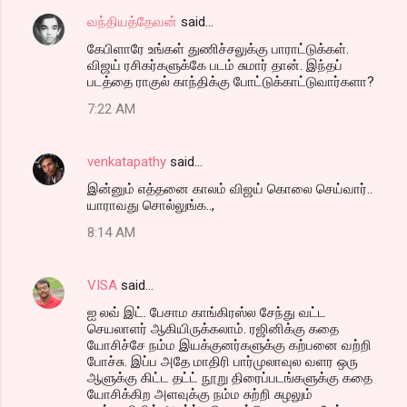
வந்தியத்தேவன்
said…
கேபிளாரே உங்கள் துணிச்சலுக்கு பாராட்டுக்கள்.
விஜய் ரசிகர்களுக்கே படம் சுமார் தான். இந்தப்
படத்தை ராகுல் காந்திக்கு போட்டுக்காட்டுவார்களா?
7:22 AM
venkatapathy
said…
இன்னும் எத்தனை காலம் விஜய் கொலை செய்வார்..
யாராவது சொல்லுங்க..,
8:14 AM
VISA
said…
ஐ லவ் இட். பேசாம காங்கிரஸ்ல சேந்து வட்ட
செயலாளர் ஆகியிருக்கலாம். ரஜினிக்கு கதை
யோசிச்சே நம்ம இயக்குனர்களுக்கு கற்பனை வற்றி
போச்சு. இப்ப அதே மாதிரி பார்முலாவுல வளர ஒரு
ஆளுக்கு கிட்ட தட்ட் நூறு திரைப்படங்களுக்கு கதை
யோசிக்கிற அளவுக்கு நம்ம சுற்றி சுழலும்