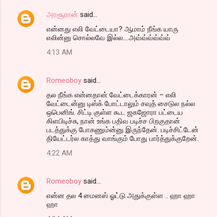
அரசூரான்
said…
என்னது எலி வேட்டையா? ஆமாம் நீங்க யாரு
எலின்னு சொல்லவே இல்ல....அவ்வ்வ்வ்வ்வ்
4:13 AM
Romeoboy
said…
தல நீங்க என்னதான் வேட்டைக்காரன் – எலி
வேட்டைன்னு டிஸ்க் போட்டாலும் சவுத் சைடுல நல்ல
ஒபெனிங். சிட்டி குள்ள கூட ஜகஜோரா பட்டைய
கிளபிடிச்சு, நான் உங்க பதிவ படிச்ச பிறகுதான்
படத்துக்கு போகணும்ன்னு இருந்தேன். படிச்சிட்டேன்
தியேட்டர்ல காத்து வாங்கும் போது பார்த்துக்குறேன்.
4:22 AM
Romeoboy
said…
என்ன தல 4 மைனஸ் ஓட்டு அதுக்குள்ள .. ஹா ஹா
ஹா