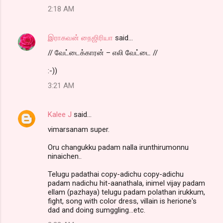
2:18 AM
இராகவன் நைஜிரியா
said…
// வேட்டைக்காரன் – எலி வேட்டை //
:-))
3:21 AM
Kalee J
said…
vimarsanam super.
Oru changukku padam nalla irunthirumonnu
ninaichen..
Telugu padathai copy-adichu copy-adichu
padam nadichu hit-aanathala, inimel vijay padam
ellam (pazhaya) telugu padam polathan irukkum,
fight, song with color dress, villain is herione's
dad and doing sumggling...etc.