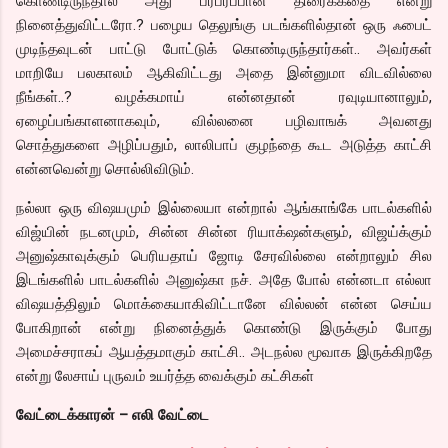
கொண்டிருந்தால் அது பரபரப்பான திரைக்கதை என்று
நினைத்துவிட்டரோ.? பழைய தெலுங்கு படங்களில்தான் ஒரு ஃபைட்
முடிந்தவுடன் பாட்டு போட்டுக் கொண்டிருந்தார்கள்.. அவர்கள்
மாறியே பலகாலம் ஆகிவிட்டது அதை இன்னுமா விடவில்லை
நீங்கள்..? வழக்கமாய் என்னதான் ரவுடியானாலும்,
ஏழைப்பங்காளனாகவும், வில்லனை பழிவாஙக் அவனது
சொத்துகளை அழிப்பதும், லாலிபாப் குழந்தை கூட அடுத்த காட்சி
என்னவென்று சொல்லிவிடும்.
நல்லா ஒரு விஷயமும் இல்லையா என்றால் ஆங்காங்கே பாடல்களில்
விஜ்யின் நடனமும், சின்ன சின்ன ரியாக்‌ஷன்களும், விஜய்க்கும்
அனுஷ்காவுக்கும் பெரியதாய் ஜோடி சேரவில்லை என்றாலும் சில
இடங்களில் பாடல்களில் அனுஷ்கா நச். அதே போல் என்னடா எல்லா
விஷயத்திலும் மொக்கையாகிவிட்டானே வில்லன் என்ன செய்ய
போகிறான் என்று நினைத்துக் கொண்டு இருக்கும் போது
அமைச்சராகப் ஆயத்தமாகும் காட்சி.. அடநல்ல மூவாக இருக்கிறதே
என்று லேசாய் புருவம் உயர்த்த வைக்கும் கட்சிகள்
வேட்டைக்காரன் – எலி வேட்டை