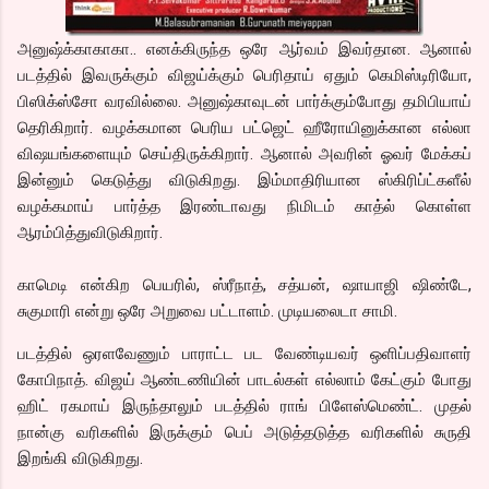
அனுஷ்க்காகாகா.. எனக்கிருந்த ஒரே ஆர்வம் இவர்தான. ஆனால்
படத்தில் இவருக்கும் விஜய்க்கும் பெரிதாய் ஏதும் கெமிஸ்டிரியோ,
பிஸிக்ஸ்சோ வரவில்லை. அனுஷ்காவுடன் பார்க்கும்போது தமிபியாய்
தெரிகிறார். வழக்கமான பெரிய பட்ஜெட் ஹீரோயினுக்கான எல்லா
விஷயங்களையும் செய்திருக்கிறார். ஆனால் அவரின் ஓவர் மேக்கப்
இன்னும் கெடுத்து விடுகிறது. இம்மாதிரியான ஸ்கிரிப்ட்களீல்
வழக்கமாய் பார்த்த இரண்டாவது நிமிடம் காத்ல் கொள்ள
ஆரம்பித்துவிடுகிறார்.
காமெடி என்கிற பெயரில், ஸ்ரீநாத், சத்யன், ஷாயாஜி ஷிண்டே,
சுகுமாரி என்று ஒரே அறுவை பட்டாளம். முடியலைடா சாமி.
படத்தில் ஒரளவேணும் பாராட்ட பட வேண்டியவர் ஒளிப்பதிவாளர்
கோபிநாத். விஜய் ஆண்டணியின் பாடல்கள் எல்லாம் கேட்கும் போது
ஹிட் ரகமாய் இருந்தாலும் படத்தில் ராங் பிளேஸ்மெண்ட். முதல்
நான்கு வரிகளில் இருக்கும் பெப் அடுத்தடுத்த வரிகளில் சுருதி
இறங்கி விடுகிறது.