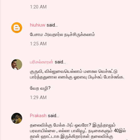
1:20 AM
hiuhiuw
said…
பேசாம அவதார்ல நடிச்சிருக்கலாம்
1:25 AM
பரிசல்காரன்
said…
குருவி, வில்லுவையெல்லாம் மனசுல வெச்சுட்டு
பார்த்ததுனால எனக்கு ஓரளவு பிடிச்சுப் போச்சுங்க.
வேற வழி?
1:29 AM
Prakash
said…
தலைவிக்கு மேக்க அப் ஒவரோ? இருந்தாலும்
பரவாயில்லை , எல்லா பாலிவூட் நடிகைகளும் 40இல்
தான் ஹாட்டாக இருக்கிறார்கள் தலைவிக்கு