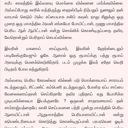
சமீப காலத்தில் இவ்வளவு மொக்கை வில்லனை பார்க்கவில்லை.
அவ்வப்போது காரில் வந்திருந்து ஹைஸ்பீடில் நிற்பதும் நுணலும் தன்
வாயால் கெடும் அல்ப சப்பையாக சலிம் கவுஸ். நாலு சீனுக்கு ஒரு
முறை ஒரு மாசத்தில அவன் எங்கயோ போயிட்டான், மூணு மாசத்தில
பெரிய ஆள் ஆயிட்டான் என்று சொல்லிக் கொண்டிருப்பதை தவிர,
வேறொன்றும் பெரிதாய் செயய்வில்லை.
இவரின் மகனாய் சாய்குமார், இவரின் ஹேர்ஸ்டைலும்
பாடிலேங்குவேஜும் ஓகே. ஆனால் ஒரு ரூபாய்க்கு பத்து ரூபாய்
அளவுக்கு மெனக்கெடுகிர்றார். படம் முழுக்க இவர் ஏதோ வெறி
பிடிதார் போல கத்துகிறார்.
அவ்வளவு பெரிய கோடீஸ்வர வில்லன் படு மொக்கையாய் சாராயம்
கடத்துவதும், சிட்பண்ட் கம்பெனி நடத்துவதும், போன்ற ஏப்ப சாப்பை
வேலைகளாய்தான் செய்கிறாரே தவிர புதிதாய் ஏது யோசிக்க
முடியவில்லையா இயக்குனரே. ? ஒருவன் சாதாரணமாய் தன்
சாம்ராஜ்யத்தையே காலி செய்பவனை பற்றி முன்று மாசத்தில் பெரிய
ஆளாயிட்டான் ,ஆறுமாசத்தில பெரியாளாயிட்டான் என்று
கமெண்டரியையா கொடுத்து கொண்டிருப்பான். பரபரவென ஓடிக்