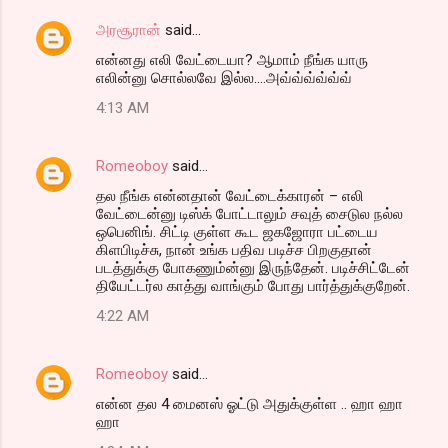
அரசூரான்
said…
என்னது எலி வேட்டையா? ஆமாம் நீங்க யாரு
எலின்னு சொல்லவே இல்ல....அவ்வ்வ்வ்வ்வ்
4:13 AM
Romeoboy
said…
தல நீங்க என்னதான் வேட்டைக்காரன் – எலி
வேட்டைன்னு டிஸ்க் போட்டாலும் சவுத் சைடுல நல்ல
ஒபெனிங். சிட்டி குள்ள கூட ஜகஜோரா பட்டைய
கிளபிடிச்சு, நான் உங்க பதிவ படிச்ச பிறகுதான்
படத்துக்கு போகணும்ன்னு இருந்தேன். படிச்சிட்டேன்
தியேட்டர்ல காத்து வாங்கும் போது பார்த்துக்குறேன்.
4:22 AM
Romeoboy
said…
என்ன தல 4 மைனஸ் ஓட்டு அதுக்குள்ள .. ஹா ஹா
ஹா