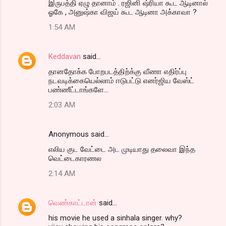
இருபத்தி ஏழு தானாம் . ரஜினி ஷ்ரியா கூட ஆடினால்
ஓகே , அனுஷ்கா விஜய் கூட ஆடினா அக்காவா ?
1:54 AM
Keddavan
said…
தானதோக்க போறபடத்திற்க்கு வீணா எதிர்ப்பு
நடவடிக்கையெல்லாம் ஈடுபட்டு எனர்ஜிய வேஸ்ட்
பண்ணீட்டாங்களே...
2:03 AM
Anonymous said…
எலிய குட வேட்டை அட முடியாது தலைவா இந்த
வெட்டைகாரணல
2:14 AM
வெண்காட்டான்
said…
his movie he used a sinhala singer. why?