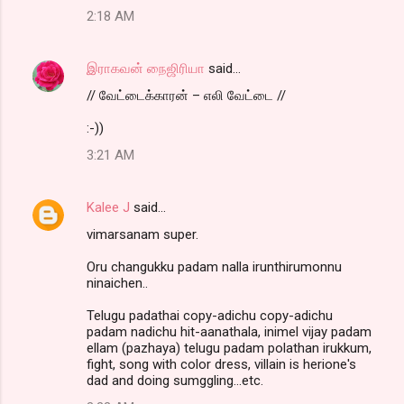
2:18 AM
இராகவன் நைஜிரியா
said…
// வேட்டைக்காரன் – எலி வேட்டை //
:-))
3:21 AM
Kalee J
said…
vimarsanam super.
Oru changukku padam nalla irunthirumonnu
ninaichen..
Telugu padathai copy-adichu copy-adichu
padam nadichu hit-aanathala, inimel vijay padam
ellam (pazhaya) telugu padam polathan irukkum,
fight, song with color dress, villain is herione's
dad and doing sumggling...etc.