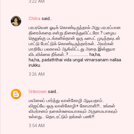
3:22 AM
Chitra
said…
பரபரவென ஓடிக் கொண்டிருந்தால் அது பரபரப்பான
திரைக்கதை என்று நினைத்துவிட்டரோ.? பழைய
தெலுங்கு படங்களில்தான் ஒரு ஃபைட் முடிந்தவுடன்
பாட்டு போட்டுக் கொண்டிருந்தார்கள்.. அவர்கள்
மாறியே பலகாலம் ஆகிவிட்டது அதை இன்னுமா
விடவில்லை நீங்கள்..? ..................... ha,ha,
ha,ha,..padaththai vida ungal vimarsanam nallaa
irukku.
3:26 AM
Unknown
said…
மயிலைப் பார்த்து வான்கோழி ஆடியதாம்..
விஜய்யே ஒரு வான்கோழி+ கோமாளி!!... உங்கள்
விமர்சனம் நகைச்சுவையாகவும் அருமையாகவும்
உள்ளது... தொடரட்டும் தங்கள் பணி!!
3:54 AM