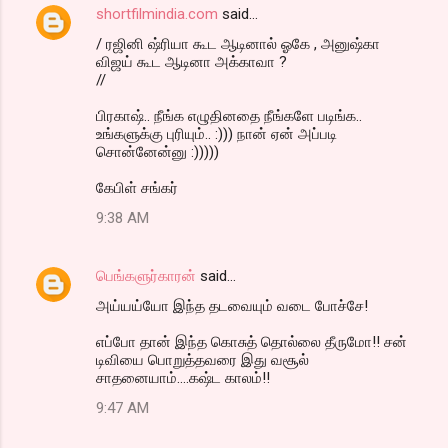
shortfilmindia.com
said…
/ ரஜினி ஷ்ரியா கூட ஆடினால் ஓகே , அனுஷ்கா
விஜய் கூட ஆடினா அக்காவா ?
//
பிரகாஷ்.. நீங்க எழுதினதை நீங்களே படிங்க..
உங்களுக்கு புரியும்.. :))) நான் ஏன் அப்படி
சொன்னேன்னு :)))))
கேபிள் சங்கர்
9:38 AM
பெங்களுர்காரன்
said…
அய்யய்யோ இந்த தடவையும் வடை போச்சே!
எப்போ தான் இந்த கொசுத் தொல்லை தீருமோ!! சன்
டிவியை பொறுத்தவரை இது வசூல்
சாதனையாம்....கஷ்ட காலம்!!
9:47 AM