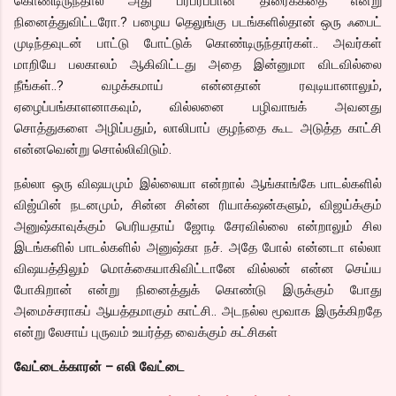
கொண்டிருந்தால் அது பரபரப்பான திரைக்கதை என்று
நினைத்துவிட்டரோ.? பழைய தெலுங்கு படங்களில்தான் ஒரு ஃபைட்
முடிந்தவுடன் பாட்டு போட்டுக் கொண்டிருந்தார்கள்.. அவர்கள்
மாறியே பலகாலம் ஆகிவிட்டது அதை இன்னுமா விடவில்லை
நீங்கள்..? வழக்கமாய் என்னதான் ரவுடியானாலும்,
ஏழைப்பங்காளனாகவும், வில்லனை பழிவாஙக் அவனது
சொத்துகளை அழிப்பதும், லாலிபாப் குழந்தை கூட அடுத்த காட்சி
என்னவென்று சொல்லிவிடும்.
நல்லா ஒரு விஷயமும் இல்லையா என்றால் ஆங்காங்கே பாடல்களில்
விஜ்யின் நடனமும், சின்ன சின்ன ரியாக்‌ஷன்களும், விஜய்க்கும்
அனுஷ்காவுக்கும் பெரியதாய் ஜோடி சேரவில்லை என்றாலும் சில
இடங்களில் பாடல்களில் அனுஷ்கா நச். அதே போல் என்னடா எல்லா
விஷயத்திலும் மொக்கையாகிவிட்டானே வில்லன் என்ன செய்ய
போகிறான் என்று நினைத்துக் கொண்டு இருக்கும் போது
அமைச்சராகப் ஆயத்தமாகும் காட்சி.. அடநல்ல மூவாக இருக்கிறதே
என்று லேசாய் புருவம் உயர்த்த வைக்கும் கட்சிகள்
வேட்டைக்காரன் – எலி வேட்டை