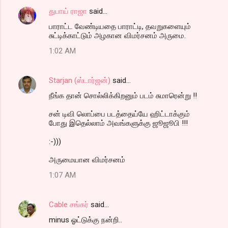
துபாய் ராஜா
said…
பாராட்ட வேண்டியதை பாராட்டி, தவறுகளையும்
சுட்டிக்காட்டும் அழகான விமர்சனம் அருமை.
1:02 AM
Starjan (ஸ்டார்ஜன்)
said…
நீங்க தான் சொல்லிக்கிறனும் படம் சுமாரென்று !!
சன் டிவி லொப்பை படத்தைய்யே ஹிட்டாக்கும்
போது இதெல்லாம் அவங்களுக்கு ஜூஜூபி !!!
:-)))
அருமையான விமர்சனம்
1:07 AM
Cable சங்கர்
said…
minus ஓட்டுக்கு நன்றி..