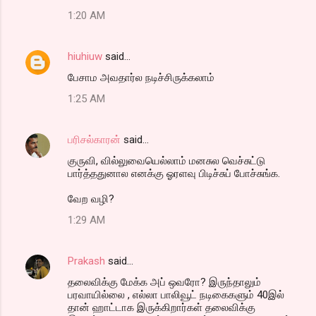
1:20 AM
hiuhiuw
said…
பேசாம அவதார்ல நடிச்சிருக்கலாம்
1:25 AM
பரிசல்காரன்
said…
குருவி, வில்லுவையெல்லாம் மனசுல வெச்சுட்டு
பார்த்ததுனால எனக்கு ஓரளவு பிடிச்சுப் போச்சுங்க.
வேற வழி?
1:29 AM
Prakash
said…
தலைவிக்கு மேக்க அப் ஒவரோ? இருந்தாலும்
பரவாயில்லை , எல்லா பாலிவூட் நடிகைகளும் 40இல்
தான் ஹாட்டாக இருக்கிறார்கள் தலைவிக்கு