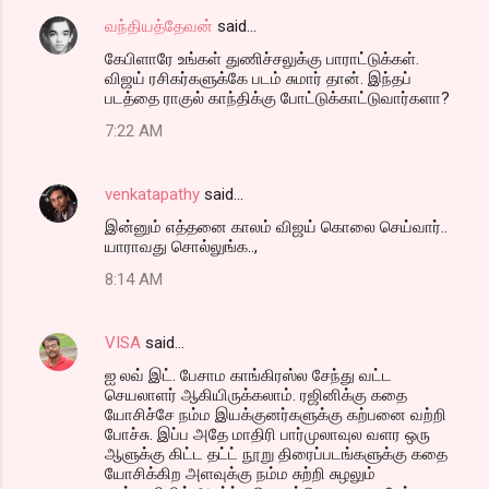
வந்தியத்தேவன்
said…
கேபிளாரே உங்கள் துணிச்சலுக்கு பாராட்டுக்கள்.
விஜய் ரசிகர்களுக்கே படம் சுமார் தான். இந்தப்
படத்தை ராகுல் காந்திக்கு போட்டுக்காட்டுவார்களா?
7:22 AM
venkatapathy
said…
இன்னும் எத்தனை காலம் விஜய் கொலை செய்வார்..
யாராவது சொல்லுங்க..,
8:14 AM
VISA
said…
ஐ லவ் இட். பேசாம காங்கிரஸ்ல சேந்து வட்ட
செயலாளர் ஆகியிருக்கலாம். ரஜினிக்கு கதை
யோசிச்சே நம்ம இயக்குனர்களுக்கு கற்பனை வற்றி
போச்சு. இப்ப அதே மாதிரி பார்முலாவுல வளர ஒரு
ஆளுக்கு கிட்ட தட்ட் நூறு திரைப்படங்களுக்கு கதை
யோசிக்கிற அளவுக்கு நம்ம சுற்றி சுழலும்