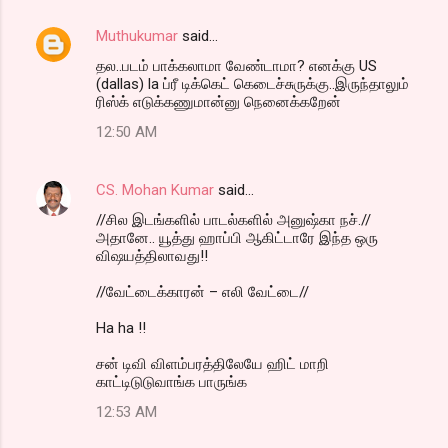
e
n
Muthukumar
said…
t
தல..படம் பாக்கலாமா வேண்டாமா? எனக்கு US
(dallas) la ப்ரீ டிக்கெட் கெடைச்சுருக்கு..இருந்தாலும்
s
ரிஸ்க் எடுக்கணுமான்னு நெனைக்கறேன்
12:50 AM
CS. Mohan Kumar
said…
//சில இடங்களில் பாடல்களில் அனுஷ்கா நச்.//
அதானே.. யூத்து ஹாப்பி ஆகிட்டாரே இந்த ஒரு
விஷயத்திலாவது!!
//வேட்டைக்காரன் – எலி வேட்டை//
Ha ha !!
சன் டிவி விளம்பரத்திலேயே ஹிட் மாறி
காட்டிடுடுவாங்க பாருங்க
12:53 AM