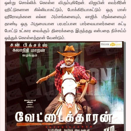
ஒன்று சொல்லிக் கொள்ள விரும்புகிறேன். விஜயின் எவர்கீரின்
ஹிட்டுகளான கில்லியாகட்டும், போக்கிரியாகட்டும் ஒரு மாஸ்
ஹீரோவுக்கான எல்லா அம்சங்களையும், லாஜிக் மீறல்களையும்
தாண்டி ஒரு அருமையான பரபரப்பான பார்வையாளர்களை கட்டி
போட்டு உட்கார வைக்கும் திரைக்கதை இருந்தது என்பதை நிச்சய்ம்
ஒத்துக் கொள்ளத்தான் வேண்டும்.