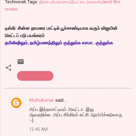
Technorati Tags:
திரை விமர்சனம்
,
வேட்டைக்காரன்
,
tamil film
review
டிஸ்கி: சின்ன தாமரை பாட்டில் பூச்சாண்டியாக வரும் விஜயின்
கெட்டப் படு பயங்கரம்
தமிலிஷிலும், தமிழ்மணத்திலும் குத்துங்க எசமா.. குத்துங்க
திரை விமர்சனம்
Muthukumar
said…
C
அப்ப இந்தவாட்டியும் அவுட்டா...இது
o
ஆவறதில்ல...அப்ப சீக்கிரம் கட்சி ஆரம்பிச்சுடுவாரு
m
:-)
m
12:45 AM