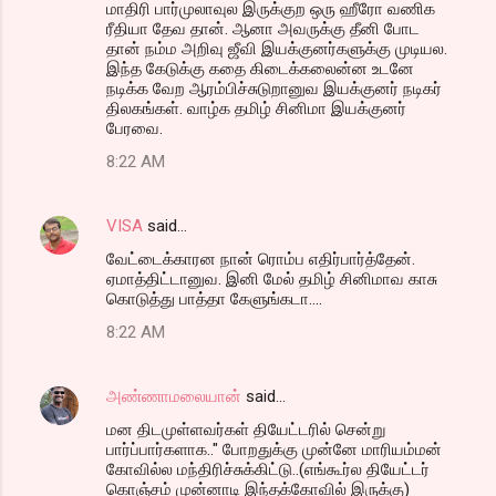
மாதிரி பார்முலாவுல இருக்குற ஒரு ஹீரோ வணிக
ரீதியா தேவ தான். ஆனா அவருக்கு தீனி போட
தான் நம்ம அறிவு ஜீவி இயக்குனர்களுக்கு முடியல.
இந்த கேடுக்கு கதை கிடைக்கலைன்ன உடனே
நடிக்க வேற ஆரம்பிச்சுடுறானுவ இயக்குனர் நடிகர்
திலகங்கள். வாழ்க தமிழ் சினிமா இயக்குனர்
பேரவை.
8:22 AM
VISA
said…
வேட்டைக்காரன நான் ரொம்ப எதிர்பார்த்தேன்.
ஏமாத்திட்டானுவ. இனி மேல் தமிழ் சினிமாவ காசு
கொடுத்து பாத்தா கேளுங்கடா....
8:22 AM
அண்ணாமலையான்
said…
மன திடமுள்ளவர்கள் தியேட்டரில் சென்று
பார்ப்பார்களாக.." போறதுக்கு முன்னே மாரியம்மன்
கோவில்ல மந்திரிச்சுக்கிட்டு..(எங்கூர்ல தியேட்டர்
கொஞ்சம் முன்னாடி இந்தக்கோவில் இருக்கு)