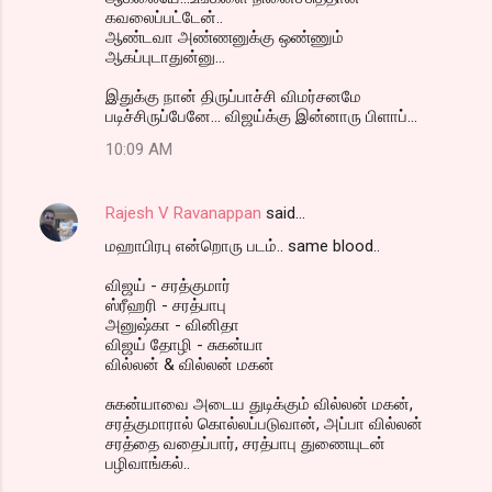
கவலைப்பட்டேன்..
ஆண்டவா அண்ணனுக்கு ஒண்ணும்
ஆகப்புடாதுன்னு...
இதுக்கு நான் திருப்பாச்சி விமர்சனமே
படிச்சிருப்பேனே... விஜய்க்கு இன்னாரு பிளாப்...
10:09 AM
Rajesh V Ravanappan
said…
மஹாபிரபு என்றொரு படம்.. same blood..
விஜய் - சரத்குமார்
ஸ்ரீஹரி - சரத்பாபு
அனுஷ்கா - வினிதா
விஜய் தோழி - சுகன்யா
வில்லன் & வில்லன் மகன்
சுகன்யாவை அடைய துடிக்கும் வில்லன் மகன்,
சரத்குமாரால் கொல்லப்படுவான், அப்பா வில்லன்
சரத்தை வதைப்பார், சரத்பாபு துணையுடன்
பழிவாங்கல்..