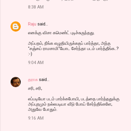
8:38 AM
Raju
said…
எனக்கு விசா கமெண்ட் புடிச்சுருந்தது.
அப்பறம், நீங்க எழுதியிருக்கதப் பார்த்தா, அந்த
"சஞ்சய் ராமசாமி"யோட சேர்ந்தா படம் பார்த்தீங்க..?
:-)
9:04 AM
தராசு
said…
சரி, சரி,
எப்படியோ படம் பார்க்கபோயி, படத்தை பார்த்ததுக்கு
அப்புறமும் நல்லபடியா வீடு போய் சேர்ந்தீங்களே,
அதுவே போதும்.
9:16 AM