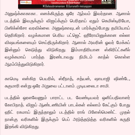
அனுஷ்க்காகாகா.. எனக்கிருந்த ஒரே ஆர்வம் இவர்தான. ஆனால்
படத்தில் இவருக்கும் விஜய்க்கும் பெரிதாய் ஏதும் கெமிஸ்டிரியோ,
பிஸிக்ஸ்சோ வரவில்லை. அனுஷ்காவுடன் பார்க்கும்போது தமிபியாய்
தெரிகிறார். வழக்கமான பெரிய பட்ஜெட் ஹீரோயினுக்கான எல்லா
விஷயங்களையும் செய்திருக்கிறார். ஆனால் அவரின் ஓவர் மேக்கப்
இன்னும் கெடுத்து விடுகிறது. இம்மாதிரியான ஸ்கிரிப்ட்களீல்
வழக்கமாய் பார்த்த இரண்டாவது நிமிடம் காத்ல் கொள்ள
ஆரம்பித்துவிடுகிறார்.
காமெடி என்கிற பெயரில், ஸ்ரீநாத், சத்யன், ஷாயாஜி ஷிண்டே,
சுகுமாரி என்று ஒரே அறுவை பட்டாளம். முடியலைடா சாமி.
படத்தில் ஒரளவேணும் பாராட்ட பட வேண்டியவர் ஒளிப்பதிவாளர்
கோபிநாத். விஜய் ஆண்டணியின் பாடல்கள் எல்லாம் கேட்கும் போது
ஹிட் ரகமாய் இருந்தாலும் படத்தில் ராங் பிளேஸ்மெண்ட். முதல்
நான்கு வரிகளில் இருக்கும் பெப் அடுத்தடுத்த வரிகளில் சுருதி
இறங்கி விடுகிறது.