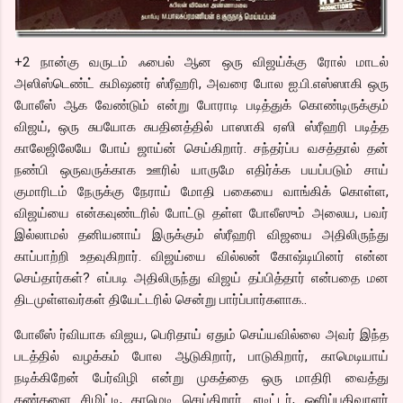
+2 நான்கு வருடம் ஃபைல் ஆன ஒரு விஜய்க்கு ரோல் மாடல்
அஸிஸ்டெண்ட் கமிஷனர் ஸ்ரீஹரி, அவரை போல ஐ.பி.எஸ்ஸாகி ஒரு
போலீஸ் ஆக வேண்டும் என்று போராடி படித்துக் கொண்டிருக்கும்
விஜய், ஒரு சுபயோக சுபதினத்தில் பாஸாகி ஏஸி ஸ்ரீஹரி படித்த
காலேஜிலேயே போய் ஜாய்ன் செய்கிறார். சந்தர்ப்ப வசத்தால் தன்
நண்பி ஒருவருக்காக ஊரில் யாருமே எதிர்க்க பயப்படும் சாய்
குமாரிடம் நேருக்கு நேராய் மோதி பகையை வாங்கிக் கொள்ள,
விஜய்யை என்கவுண்டரில் போட்டு தள்ள போலீஸும் அலைய, பவர்
இல்லாமல் தனியனாய் இருக்கும் ஸ்ரீஹரி விஜயை அதிலிருந்து
காப்பாற்றி உதவுகிறார். விஜய்யை வில்லன் கோஷ்டியினர் என்ன
செய்தார்கள்? எப்படி அதிலிருந்து விஜய் தப்பித்தார் என்பதை மன
திடமுள்ளவர்கள் தியேட்டரில் சென்று பார்ப்பார்களாக..
போலீஸ் ர்வியாக விஜய, பெரிதாய் ஏதும் செய்யவில்லை அவர் இந்த
படத்தில் வழக்கம் போல ஆடுகிறார், பாடுகிறார், காமெடியாய்
நடிக்கிறேன் பேர்விழி என்று முகத்தை ஒரு மாதிரி வைத்து
கண்களை சிமிட்டி, காமெடி செய்கிறார். எடிட்டர், ஒளிப்பதிவாளர்