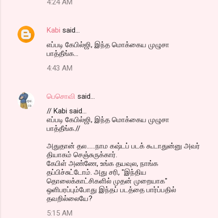
4:24 AM
Kabi
said…
எப்படி கேபில்ஜி, இந்த மொக்கைய முழுசா
பாத்தீங்க...
4:43 AM
பெசொவி
said…
// Kabi said...
எப்படி கேபில்ஜி, இந்த மொக்கைய முழுசா
பாத்தீங்க.//
அதுதான் தல......நாம கஷ்டப் படக் கூடாதுன்னு அவர்
தியாகம் செஞ்சுருக்கார்.
கேபிள் அண்ணே, உங்க தயவுல, நாங்க
தப்பிச்சுட்டோம். அது சரி, "இந்திய
தொலைக்காட்சிகளில் முதன் முறையாக"
ஒளிபரப்பும்போது இந்தப் படத்தை பார்ப்பதில்
தவறில்லையே?
5:15 AM