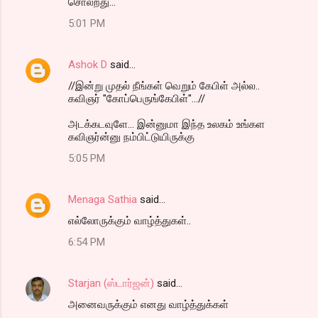
சொல்றது...
5:01 PM
Ashok D
said…
//இன்று முதல் நீங்கள் வெறும் கேபிள் அல்ல..
கவிஞர் "கோப்பெருங்கேபிள்"...//
அடக்கடவுளே... இன்னுமா இந்த உலகம் உங்கள
கவிஞர்ன்னு நம்பிட்டுயிருக்கு
5:05 PM
Menaga Sathia
said…
எல்லோருக்கும் வாழ்த்துகள்..
6:54 PM
Starjan (ஸ்டார்ஜன்)
said…
அனைவருக்கும் எனது வாழ்த்துக்கள்