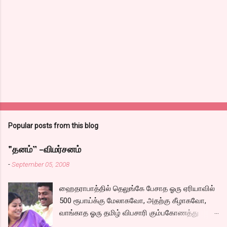
Popular posts from this blog
"தனம்” -விமர்சனம்
-
September 05, 2008
ஹைதராபாத்தில் தெலுங்கே பேசாத ஓரு ஏரியாவில்
500 ரூபாய்க்கு மேலாகவோ, அதற்கு கீழாகவோ,
வாங்காத ஓரு தமிழ் விபசாரி கும்பகோணத்து
அக்ரஹாரத்தின் வீட்டில் மருமகளாக