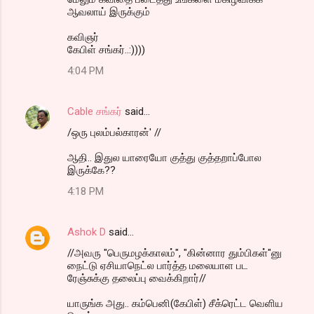
ஆவலாய் இருக்கும்
கவிஞர்
கேபிள் சங்கர்..:))))
4:04 PM
Cable சங்கர்
said…
/ஒரு புலம்பல்காரன்' //
ஆதி.. இதுல யாரையோ குத்து குத்தறாப்போல
இருக்கே??
4:18 PM
Ashok D
said…
//அவரு "பெருமழக்காலம்", "கின்னார தும்பிகள்"னு
நைட்டு ஏசியாநெட்ல பார்த்த மலையாள பட
ரேஞ்சுக்கு தலைப்பு வைக்கிறார்//
யாருங்க அது.. கம்பெனி(கேபிள்) சீக்ரெட்ட வெளிய