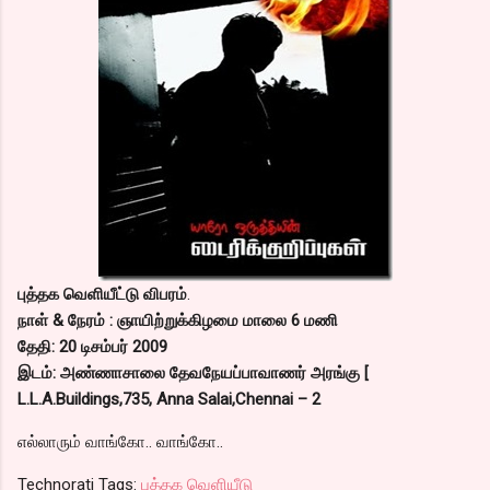
புத்தக வெளியீட்டு விபரம்
.
நாள் & நேரம் : ஞாயிற்றுக்கிழமை மாலை 6 மணி
தேதி: 20 டிசம்பர் 2009
இடம்: அண்ணாசாலை தேவநேயப்பாவாணர் அரங்கு [
L.L.A.Buildings,735, Anna Salai,Chennai – 2
எல்லாரும் வாங்கோ.. வாங்கோ..
Technorati Tags:
புத்தக வெளியீடு