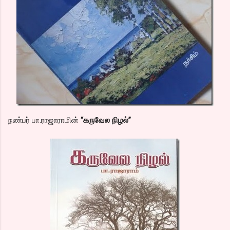
நண்பர் பா.ராஜாராமின்
“கருவேல நிழல்”