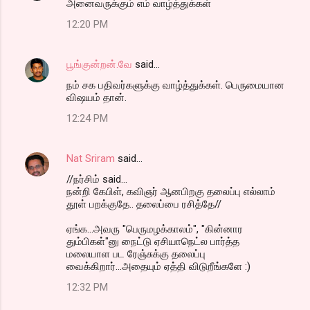
அனைவருக்கும் எம் வாழ்த்துக்கள்
12:20 PM
பூங்குன்றன்.வே
said…
நம் சக பதிவர்களுக்கு வாழ்த்துக்கள். பெருமையான
விஷயம் தான்.
12:24 PM
Nat Sriram
said…
//நர்சிம் said...
நன்றி கேபிள், கவிஞர் ஆனபிறகு தலைப்பு எல்லாம்
தூள் பறக்குதே.. தலைப்பை ரசித்தே//
ஏங்க...அவரு "பெருமழக்காலம்", "கின்னார
தும்பிகள்"னு நைட்டு ஏசியாநெட்ல பார்த்த
மலையாள பட ரேஞ்சுக்கு தலைப்பு
வைக்கிறார்...அதையும் ஏத்தி விடுறீங்களே :)
12:32 PM