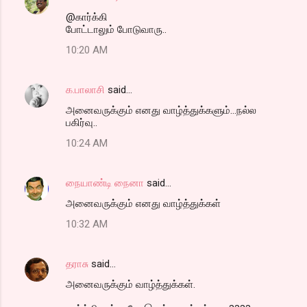
t
@கார்க்கி
s
போட்டாலும் போடுவாரு..
10:20 AM
க.பாலாசி
said…
அனைவருக்கும் எனது வாழ்த்துக்களும்...நல்ல
பகிர்வு..
10:24 AM
நையாண்டி நைனா
said…
அனைவருக்கும் எனது வாழ்த்துக்கள்
10:32 AM
தராசு
said…
அனைவருக்கும் வாழ்த்துக்கள்.