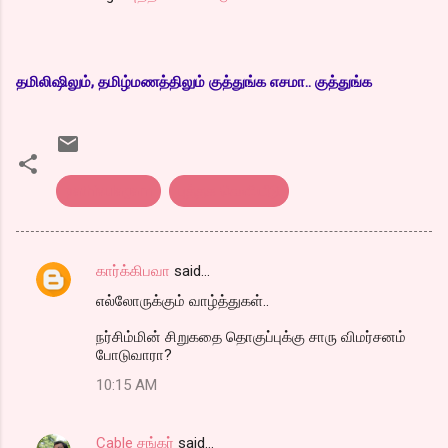
தமிலிஷிலும், தமிழ்மணத்திலும் குத்துங்க எசமா.. குத்துங்க
pathivulagam
புத்தக வெளியீடு
கார்க்கிபவா
said…
C
எல்லோருக்கும் வாழ்த்துகள்..
o
m
நர்சிம்மின் சிறுகதை தொகுப்புக்கு சாரு விமர்சனம்
போடுவாரா?
m
10:15 AM
e
n
Cable சங்கர்
said…