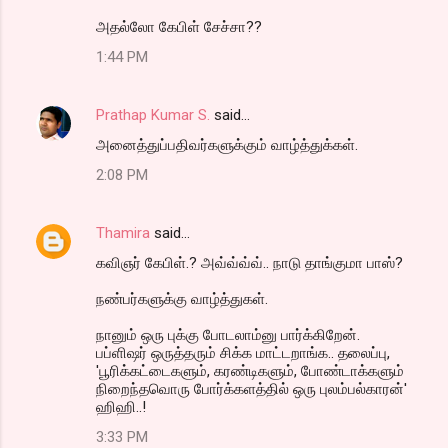
அதல்லோ கேபிள் சேச்சா??
1:44 PM
Prathap Kumar S.
said…
அனைத்துப்பதிவர்களுக்கும் வாழ்த்துக்கள்.
2:08 PM
Thamira
said…
கவிஞர் கேபிள்.? அவ்வ்வ்வ்.. நாடு தாங்குமா பாஸ்?
நண்பர்களுக்கு வாழ்த்துகள்.
நானும் ஒரு புக்கு போடலாம்னு பார்க்கிறேன்.
பப்ளிஷர் ஒருத்தரும் சிக்க மாட்டறாங்க.. தலைப்பு,
'பூரிக்கட்டைகளும், கரண்டிகளும், போண்டாக்களும்
நிறைந்தவொரு போர்க்களத்தில் ஒரு புலம்பல்காரன்'
ஹிஹி..!
3:33 PM