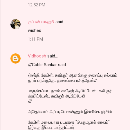
12:52 PM
குப்பன்.யாஹூ
said…
wishes
1:11 PM
Vidhoosh
said…
///Cable Sankar said...
/நன்றி கேபிள், கவிஞர் ஆனபிறகு தலைப்பு எல்லாம்
தூள் பறக்குதே.. தலைப்பை ரசித்தேன்//
பாருங்கப்பா.. நான் கவிஞர் ஆயிட்டேன்.. கவிஞர்
ஆயிட்டேன்.. கவிஞர் ஆயிட்டேன்
///
அதெல்லாம் அப்படியொண்ணும் இல்லீங்க நர்சிம்
கேபிள் மலையாள படமான "பெருமழாக் காலம்"
(த்)தை இப்படி மாத்திட்டார்.