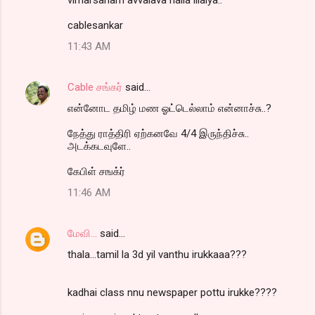
vimarsanam avvalava nalla illaiya..
cablesankar
11:43 AM
Cable சங்கர்
said…
என்னோட தமிழ் மண ஓட்டெல்லாம் என்னாச்சு..?
நேத்து ராத்திரி ஏற்கனவே 4/4 இருந்திச்சு..
அடக்கடவுளே..
கேபிள் சஙக்ர்
11:46 AM
மேவி...
said…
thala...tamil la 3d yil vanthu irukkaaa???
kadhai class nnu newspaper pottu irukke????