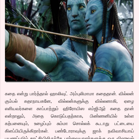
கதை என்று பார்த்தால் ஹாலிவுட் அம்புலிமாமா கதைதான். வில்லன்
கும்பல் கதாநாயகனே, வில்லன்களுக்கு வில்லனாகி, ஏழை
எளியவர்களை காப்பாற்றும் ஹிரோயிஸ எம்ஜிஆர் கதை தான்
என்றாலும், அதை கொடுப்பதற்காக, பிண்ணனியில் உள்ள
கற்பனையும், உழைப்பும் சும்மா சொல்லக் கூடாது பட்டையை
கிளப்பியிருக்கிறார்கள். பண்டோராவுக்கு ஜாக் நவிவாசியாய்
பயணப்படும் காட்சியிலிருந்தே பார்வையாளர்களுக்கு ஒரு விஷுவல்