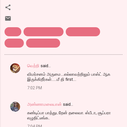
avatar
english Film reveiw
james cameron
அவதார்
திரை விமர்சனம்
வெற்றி
said…
C
விமர்சனம் அருமை....எல்லாவற்றிலும் பாஸ்ட் ஆக
o
இருக்கிறீர்கள்......மீ தி first....
m
7:02 PM
m
e
அண்ணாமலையான்
said…
n
கண்டிப்பா பாத்துடறேன் தலைவா. ஸ்பீடா, சூப்பரா
t
எழுதிட்டீங்க..
s
7:04 PM