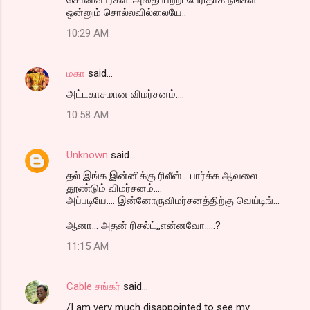
சொன்னார்கள்..அதைப்பற்றி பெரிதாக நீங்கள்
ஒன்னும் சொல்லவில்லையே..
10:29 AM
மகா
said…
அட்டகாசமான விமர்சனம்....
10:58 AM
Unknown
said…
தல் இங்க இன்னிக்கு ரிலீஸ்... பார்க்க ஆவலை
தூண்டும் விமர்சனம்....
அப்படியே.... இன்னோருவிமர்சனத்திற்கு வெய்டிங்...
ஆனா... அதன் ரிசல்ட்,,என்னவோ.....?
11:15 AM
Cable சங்கர்
said…
/I am very much disappointed to see my