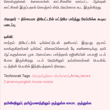
கொள்ளுங்கள். க்ளைமாக்ஸ் காட்சிகளில் ஏகப்பட்ட ஆக்‌ஷன்
காட்சிகள் இருப்பதால் கொஞ்சம் ஸ்டெரெயினாக கூட இருக்கிறது.
அவதார் – நிச்சயமா தியேட்டரில் மட்டுமே பார்த்து பிரம்மிக்க கூடிய
படைப்பு.
டிஸ்கி:
சாந்தம் தியேட்டரில் டிக்கெட்டுடன் தனியாய் இருபது ரூபாய்
வாங்குகிறார்கள் டிக்கெட் விலையில்லாமல் 3டி கண்ணாடிக்கு. நவி
ஆட்களுக்கான முக அமைப்பை பார்த்தால் ரஜினியின் பாபாஜி படம்
போல இருக்கிறது. படம் நெடுகிலும் நவ்விகாரர்கள் பெயரில்,
படத்தின் பெயரில் இந்தியத்தனம் நிறைய..
Technorati Tags:
அவதார்
,
திரை விமர்சனம்
,
Avtar
,
James
Cameron
,
english movie review
தமிலிஷிலும், தமிழ்மணத்திலும் குத்துங்க எசமா.. குத்துங்க