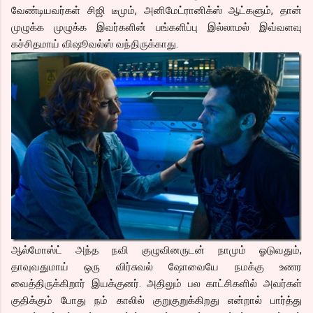
வேண்டியவர்கள் சிஜி டீமும், அனிமேட்ரானிக்ஸ் ஆட்களும், தான்
முழுக்க முழுக்க இவர்களின் பங்களிப்பு இல்லாமல் இவ்வளவு
கச்சிதமாய் விஷூவல்ஸ் வந்திருக்காது.
ஆல்மோஸ்ட் அந்த நவி குழுவினருடன் நாமும் ஓடுவதும்,
தாவுவதுமாய் ஒரு விர்சுவல் ஷோவையே நமக்கு உணர
வைத்திருக்கிறார் இயக்குனர். அதிலும் பல காட்சிகளில் அவர்கள்
குதிக்கும் போது நம் காலில் குறுகுறுக்கிறது என்றால் பார்த்து