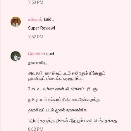
7:50 PM
கணேஷ்
said…
Super Review!
7:52 PM
Ganesan
said…
தலைவரே,,
அவதார், ஹாலிவுட் படம் என்றதும் நீங்களும்
ஹாலிவுட் ஸ்டைல்ல எழுதுறீங்க.
2 தடவ படிச்சா தான் விமர்சனம் புரியுது.
தமிழ் படம் எல்லாம் ரீலிசான அன்றைக்கு.
ஹாலிவுட் படம் முதல் நாளைக்கே.
பதிவர்களூக்கு நீங்கள் ஆற்றும் பணி மெச்சதக்கது.
8:02 PM