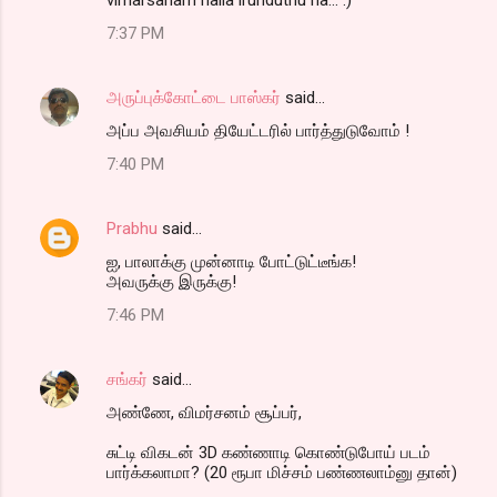
vimarsanam nalla irunduthu na... :)
7:37 PM
அருப்புக்கோட்டை பாஸ்கர்
said…
அப்ப அவசியம் தியேட்டரில் பார்த்துடுவோம் !
7:40 PM
Prabhu
said…
ஐ, பாலாக்கு முன்னாடி போட்டுட்டீங்க!
அவருக்கு இருக்கு!
7:46 PM
சங்கர்
said…
அண்ணே, விமர்சனம் சூப்பர்,
சுட்டி விகடன் 3D கண்ணாடி கொண்டுபோய் படம்
பார்க்கலாமா? (20 ரூபா மிச்சம் பண்ணலாம்னு தான்)