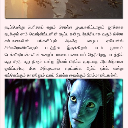
நடிப்பென்று பெரிதாய் ஏதும் சொல்ல முடியாவிட்டாலும் ஜாக்காக
நடிக்கும் சாம் வொர்திங்டனின் நடிப்பு நன்று. நேத்ரியாக வரும் ஸ்சோ
சல்டானாவின் பங்களிப்பும் அஃதே. பழைய ஏலியன்ஸ்
சிங்கரோனிவீவரும் படத்தில் இருக்கிறார். படம் பூராவும்
டெக்னீஷியன்களின் உழைப்பு மலை, மலையாய் தெரிகிறது. படத்தில்
எது சிஜி, எது நிஜம் என்று இனம் பிரிக்க முடியாத அளவிற்கான
ஒளிப்பதிவு, மிக அற்புதமான எடிட்டிங்க, ஆர்ட் ஒர்க், என்று
எங்கெங்கும் காணினும் வாய் பிளக்க வைக்கும் பிரம்மாண்டஙக்ள்.