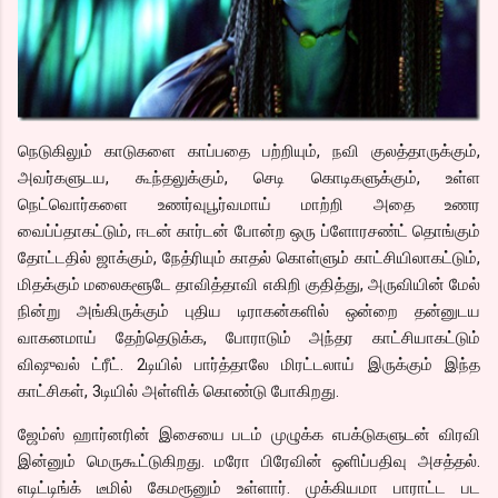
நெடுகிலும் காடுகளை காப்பதை பற்றியும், நவி குலத்தாருக்கும்,
அவர்களுடய, கூந்தலுக்கும், செடி கொடிகளுக்கும், உள்ள
நெட்வொர்களை உணர்வுபூர்வமாய் மாற்றி அதை உணர
வைப்ப்தாகட்டும், ஈடன் கார்டன் போன்ற ஒரு ப்ளோரசண்ட் தொங்கும்
தோட்டதில் ஜாக்கும், நேத்ரியும் காதல் கொள்ளும் காட்சியிலாகட்டும்,
மிதக்கும் மலைகளூடே தாவித்தாவி எகிறி குதித்து, அருவியின் மேல்
நின்று அங்கிருக்கும் புதிய டிராகன்களில் ஒன்றை தன்னுடய
வாகனமாய் தேற்தெடுக்க, போராடும் அந்தர காட்சியாகட்டும்
விஷுவல் ட்ரீட். 2டியில் பார்த்தாலே மிரட்டலாய் இருக்கும் இந்த
காட்சிகள், 3டியில் அள்ளிக் கொண்டு போகிறது.
ஜேம்ஸ் ஹார்னரின் இசையை படம் முழுக்க எபக்டுகளுடன் விரவி
இன்னும் மெருகூட்டுகிறது. மரோ பிரேவின் ஒளிப்பதிவு அசத்தல்.
எடிட்டிங்க் டீமில் கேமரூனும் உள்ளார். முக்கியமா பாராட்ட பட