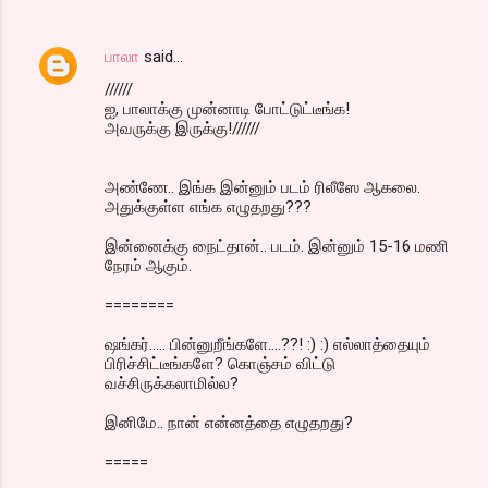
பாலா
said…
//////
ஐ, பாலாக்கு முன்னாடி போட்டுட்டீங்க!
அவருக்கு இருக்கு!//////
அண்ணே.. இங்க இன்னும் படம் ரிலீஸே ஆகலை.
அதுக்குள்ள எங்க எழுதறது???
இன்னைக்கு நைட்தான்.. படம். இன்னும் 15-16 மணி
நேரம் ஆகும்.
========
ஷங்கர்..... பின்னுறீங்களே....??! :) :) எல்லாத்தையும்
பிரிச்சிட்டீங்களே? கொஞ்சம் விட்டு
வச்சிருக்கலாமில்ல?
இனிமே.. நான் என்னத்தை எழுதறது?
=====