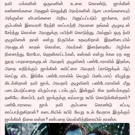
நவி மக்களின் ஒருவனின் உடலை கொண்டு, ஜாக்கின்
எண்ணங்களை அதனுள் செலுத்தி அவர்களின் ஆசா பாசங்களையும்
அங்குள்ள விபரங்களை அறிய அனுப்பப்படும் ஜாக்கை, நவி
கும்பலின் இளவரசி நேத்ரி காப்பாற்றி அவனை தங்கள் குழுவுடன்
சேர்த்து கொள்ள அவனுக்கு பயிற்சி கொடுத்து, அவ்னும் ஒரு ந்வி
குழுவினன் தான் என்று நிருபிக்க உதவுகிறாள். இதனிடையில்
அவனுடன் காதல் கொள்ள, அவர்கள் இனத்தையே அழிக்க
நினைத்து, ரோபோ, ஹெலிகாப்டர்கள், கன்கள் என்று ச்கல ரத கஜ
துரத பாதாதைகளுடன் அவதார் குழுவினர் பண்டோராவில் இறங்க,
அதை எதிர்க்கும் ஜாக்கின் சுவிட்சை அவதார் ப்ராஜெக்டில் ஆப்
செய்து விட இங்கே பண்டோராவில் வெறும் பிண்டமாய் விழுந்து
கிடக்கிறான் நவி ஜாக், அவதார் குழுவினர் பண்டோராவின் மீது
படையெடுப்பதை விரும்பாத டாக்டரும், இன்னும் சில நண்பர்களும்
தனியே கிளம்பி, நவி ஜாக்குக்கு எவ்வாறு உயிர் கொடுக்கின்றனர்?
பண்டோராவை ஜாக் நவி கும்பலை கொண்டு எப்படி
காப்பாற்றுகிறான்? கடைசியில் உயிர் வேறு உடல் வேறாக இருக்கும்
ஜாக்கின் நிலை என்ன? என்பதை வெள்ளித்திரையில் காண்க.