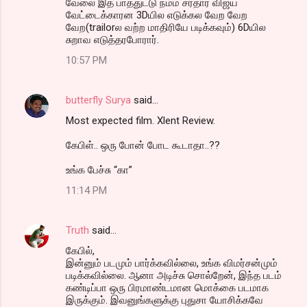
வேலை இத பாத்துட்டு நம்ம சர்தார் விஜய்
வேட்டைக்காரன 3Dயில எடுக்கல வேற வேற
வேற(trailorல வற்ற மாதிரியே படிக்கவும்) 6Dயில
சுறாவ எடுத்தரபோரார்.
10:57 PM
butterfly Surya
said…
Most expected film. Xlent Review.
கேபிள்.. ஒரு போன் போட கூடாதா..??
உங்க பேச்சு “கா”
11:14 PM
Truth
said…
கேபில்,
இன்னும் படமும் பார்க்கவில்லை, உங்க விமர்சன்மும்
படிக்கவில்லை. ஆனா அடிச்சு சொல்றேன், இந்த படம்
கண்டிப்பா ஒரு பிரமாண்டமான மொக்கை படமாக
இருக்கும். இவனுங்களுக்கு புதுசா யோசிக்கவே