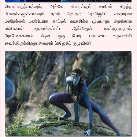
கொள்வதற்காக்வும், அங்கே கிடைக்கும் உலகின் சிறந்த
மினரல்களுக்காகவும் தான் அவதார் ப்ராஜெக்ட். சாதாரண
மனிதர்கள் பண்டோரா காட்டில் சுவாசிக்க முடியாது. அதற்காக
ஸ்பெஷால் உருவாக்கப்பட்ட ஆக்ஸிஜன் மாஸ்குகளுடன்,
ரோபோக்களால் ஆன ஒரு போர் படையை உருவாக்கி
வைத்திருக்கிறது அவதார் ப்ரஜெக்ட் குழுவினர்.