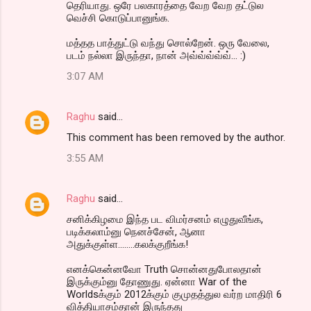
தெரியாது. ஒரே பலகாரத்தை வேற வேற தட்டுல
வெச்சி கொடுப்பானுங்க.
மத்தத பாத்துட்டு வந்து சொல்றேன். ஒரு வேலை,
படம் நல்லா இருந்தா, நான் அவ்வ்வ்வ்வ்... :)
3:07 AM
Raghu
said…
This comment has been removed by the author.
3:55 AM
Raghu
said…
ச‌னிக்கிழ‌மை இந்த‌ ப‌ட‌ விம‌ர்ச‌ன‌ம் எழுதுவீங்க‌,
ப‌டிக்க‌லாம்னு நென‌ச்சேன், ஆனா
அதுக்குள்ள‌........க‌ல‌க்குறீங்க‌‌!
என‌க்கென்ன‌வோ Truth சொன்ன‌துபோல‌தான்
இருக்கும்னு தோணுது. ஏன்னா War of the
Worldsக்கும் 2012க்கும் குமுத‌த்துல‌ வ‌ர்ற‌ மாதிரி 6
வித்தியாச‌ம்தான் இருந்த‌து