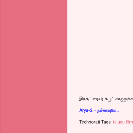
இந்த ட்ரைலர் க்யூட் காஜலுக்
Arya-2 – நச்சாவுலே…
Technorati Tags:
telugu fil