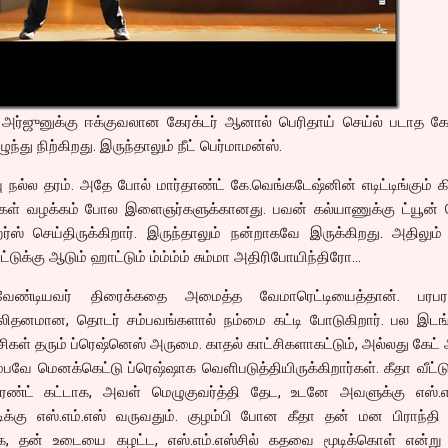
அர்ஜுனுக்கு ஈக்குவலான கேரக்டர் ஆனால் பெரிதாய் செய்ல் படாத கேர
து நிற்கிறது. இருந்தாலும் நீட் பெர்மாமன்ஸ்.
ு நல்ல தரம். அதே போல் மார்தாண்ட் கே.வெங்கடேஷ்னின் எடிட்டிங்கும் கிர
டல்கள் வழக்கம் போல இளைஞர்களுக்கானது. பவன் கல்யாணுக்கு ட்யூன் 
்ஸ் செய்திருக்கிறார். இருந்தாலும் நன்றாகவே இருக்கிறது. அதிலும
ாட்டுக்கு ஆடும் ஹாட்டும் ம்ம்ம்ம் சும்மா அதிரிபோயிந்திரோ…
 வேண்டியவர் திரைக்கதை அமைத்த வேமாரெட்டியைத்தான். பரபர
சாலிதனமான, தொடர் சம்பவங்களால் நம்மை கட்டி போடுகிறார். பல இடங்
்சிகள் தரும் ப்ரெஷ்னெஸ் அருமை. காதல் காட்சிகளாகட்டும், அல்லது கேட்
்பவே மெனக்கெட்டு ப்ரெஷ்ஷாக வெளிபடுத்தியிருக்கிறார்கள். கீதா வீட்டு
ண்ட் கட்டாக, அவள் மெழுகுவர்த்தி தேட, உடனே அவளுக்கு எஸ்.எம
்டிக்கு எஸ்.எம்.எஸ் வருவதும். குழம்பி போன கீதா தன் மன பிராந்தி
, தன் உடையை கழட்ட, எஸ்.எம்.எஸ்சில் கதவை மூடிக்கொள் என்று 