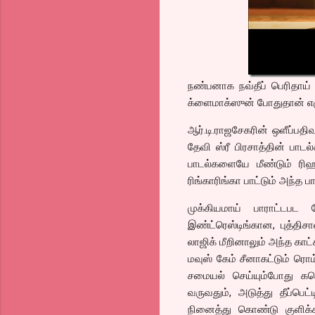
நண்பனாக நவ்தீப் பெரிதாய் 
க்ளைமாக்ஸுன் போதுதான் எழுந்
ஆர்.டி.ராஜசேகரின் ஒளீப்பதிவ
தேவி ஸ்ரீ பிரசாத்தின் பா
பாடல்களையே மீண்டும் ரிஹர
ரிங்காரிங்கா பாட்டும் அந்த ப
முக்கியமாய் பாராட்டபட
இண்ட்ரெஸ்டிங்கான, புத்தி
லாஜிக் மீறினாலும் அந்த காட
மவுஸ் கேம் சீனாகட்டும் ரொம
சமையல் செய்யும்போது கரெ
வருவதும், அடுத்து தீப்பெட
நினைத்து கொண்டு குளிக்க