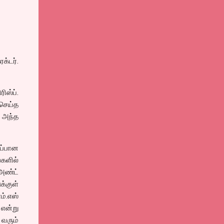
க்டர்.
ிஸ்ப்.
செய்த
் அந்த
ப்பான
களில்
 அண்ட்
க்குள்
்.எஸ்
 என்று
வரும்