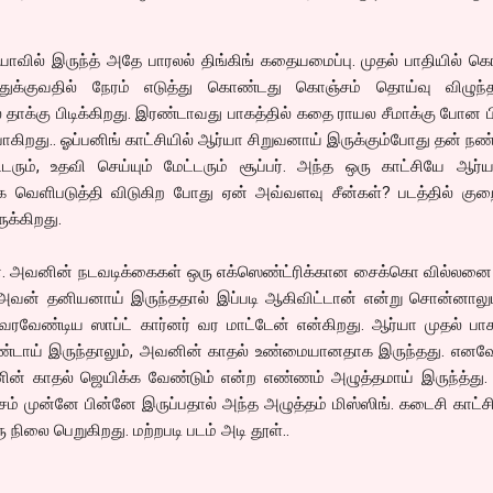
்யாவில் இருந்த் அதே பாரலல் திங்கிங் கதையமைப்பு. முதல் பாதியில் க
ுக்குவதில் நேரம் எடுத்து கொண்டது கொஞ்சம் தொய்வு விழுந்தா
 தாக்கு பிடிக்கிறது. இரண்டாவது பாகத்தில் கதை ராயல சீமாக்கு போன ப
ிறது.. ஓப்பனிங் காட்சியில் ஆர்யா சிறுவனாய் இருக்கும்போது தன் 
ேட்டரும், உதவி செய்யும் மேட்டரும் சூப்பர். அந்த ஒரு காட்சியே ஆர்
வெளிபடுத்தி விடுகிற போது ஏன் அவ்வளவு சீன்கள்? படத்தில் கு
ுக்கிறது.
். அவனின் நடவடிக்கைகள் ஒரு எக்ஸெண்ட்ரிக்கான சைக்கொ வில்லன
் அவன் தனியனாய் இருந்ததால் இப்படி ஆகிவிட்டான் என்று சொன்னாலும
வரவேண்டிய ஸாப்ட் கார்னர் வர மாட்டேன் என்கிறது. ஆர்யா முதல் பாக
ண்டாய் இருந்தாலும், அவனின் காதல் உண்மையானதாக இருந்தது. எனவே
னின் காதல் ஜெயிக்க வேண்டும் என்ற எண்ணம் அழுத்தமாய் இருந்த்து.
் முன்னே பின்னே இருப்பதால் அந்த அழுத்தம் மிஸ்ஸிங். கடைசி காட்ச
 நிலை பெறுகிறது. மற்றபடி படம் அடி தூள்..