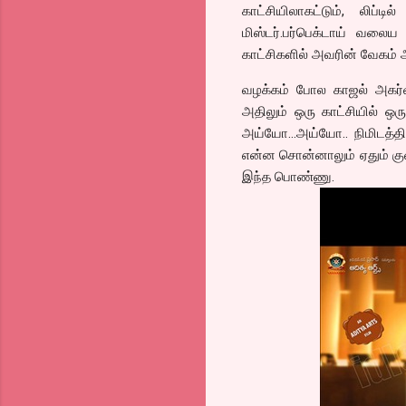
காட்சியிலாகட்டும், லிப்
மிஸ்டர்.பர்பெக்டாய் வலை
காட்சிகளில் அவரின் வேகம் ஆ
வழக்கம் போல காஜல் அகர்வா
அதிலும் ஒரு காட்சியில் ஒ
அய்யோ…அய்யோ.. நிமிடத்தி
என்ன சொன்னாலும் ஏதும் குறை
இந்த பொண்ணு.