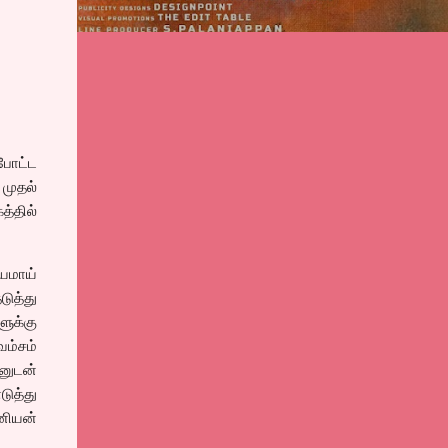
 போட்ட
 முதல்
த்தில்
யமாய்
டுத்து
ளுக்கு
ம்சம்
னுடன்
ுத்து
னியன்