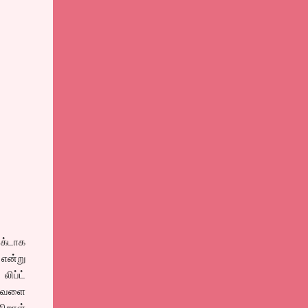
ெக்டாக
என்று
ிப்ட்
 அவளை
கிறாள்