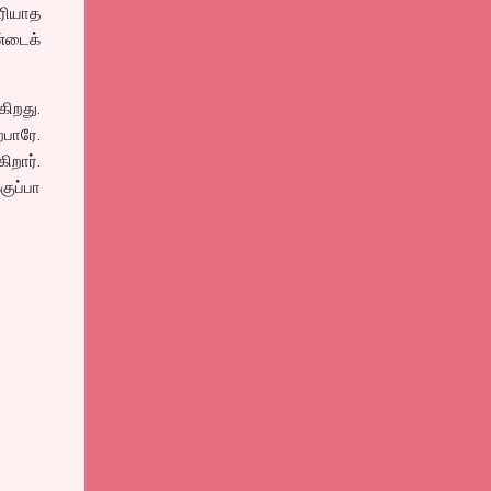
ரியாத
்டைக்
கிறது.
்பாரே.
றார்.
குப்பா