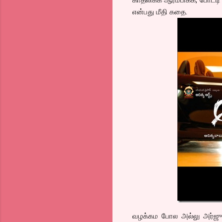
என்பது மீதி கதை.
வழக்கம போல அல்லு அர்ஜுன