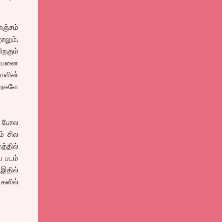
ொஞ்சம்
லும்,
ிறகும்
நண்பனை
யாவின்
றைகளே
ை போல
் சில
த்தில்
 படம்
 இதில்
ிகளில்