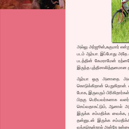
அல்லு அர்ஜூன்,சுகுமார் என
படம் ஆர்யா. இப்போது அதே க
படத்தின் கேமராமேன் ரத்னவே
இருந்த புத்திசாலித்தனமான
ஆர்யா ஒரு அனாதை. அவன
கொடுக்கிறான் பெறுகிறான். ஒ
போக, இருவரும் பிரிகிறார்க
பிறகு பெரியவர்களாக வளர்
செய்வதாகட்டும், ஆனால் அ
இருக்க சம்மதிக்க வைக்க
தன்னுடன் இருக்க சம்மதிக
வந்ததென்றால் அன்றே உன்னை 