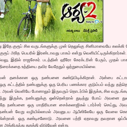
்று இதே குரூப் சில வருடங்களுக்கு முன் தெலுங்கு சினிமாவையே கலக்கி
ுரூப் அதே பெயரில் இரண்டாவது பாகம் என்று வெளியிட்டிருக்கிறார்கள்.
லு, இதில் ராஜசேகர். படத்தின் ஹீரோ கேரக்டரின் பேரும், முதல் பாக
 திரைக்கதை உத்தியை தவிர வேறேதும் ஒற்றுமையில்லை.
் தனக்கான ஒரு நண்பனை கண்டுபிடிக்கிறான். அன்பை கட்டா
ரு கட்டத்தில் நண்பனுக்கு ஒரு பெரிய பணக்கார குடும்பம் வந்து தத்தெ
ள். அவன் வெளியே போனாலும் இருவரும் தொடர்பில் இருக்க, சில வருடங்க
ந்து இருக்க, நண்பனுக்கு ஒன்றென்றால் துடித்து போய் அவனை துவ
தே நண்பனை ஒரு மாதிரியான சைக்கலாஜிகல் டார்ச்சர் செய்து, அவ
, நண்பன் வேறு வழியில்லாமல் அவனுடய ஆபீஸிலேயே ஒரு வேலை கொட
்கின்றான். ஒரு கண்டிசனோடு.. அவனை பற்றி ஏதாவது தவறான ஒப்பீ
அங்கிருந்து துறத்தி விடுவேன் என்று.