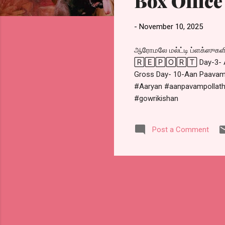
Box Office
s
-
November 10, 2025
ஆரோமலே மல்ட்டி ப்ளக்ஸுக
🅁🄴🄿🄾🅁🅃 Day-3- Aaro
Gross Day- 10-Aan Paavam 
#Aaryan #aanpavampollath
#gowrikishan
Post a Comment