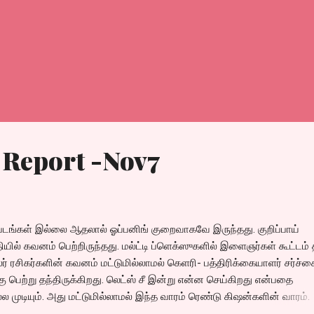
 Report -Nov7
படங்கள் இல்லை ஆதலால் ஓப்பனிங் குறைவாகவே இருந்தது. குறிப்பாய்
் கவனம் பெற்றிருந்தது. மல்ட்டி ப்ளெக்ஸுகளில் இளைஞர்கள் கூட்டம் 
்லர் ரசிகர்களின் கவனம் மட்டுமில்லாமல் கெளரி- பத்திரிக்கையாளர் சர்ச்ச
 பெற்று தந்திருக்கிறது. லெட்ஸ் சீ இன்று என்ன செய்கிறது என்பதை
முடியும். அது மட்டுமில்லாமல் இந்த வாரம் ரெண்டு கிஷன்களின் வாரம்.
ன்னொருவர் கிஷன் தாஸ். 🄱🄾🅇🄾🄵🄵🄸🄲🄴 🅁🄴🄿🄾🅁🅃