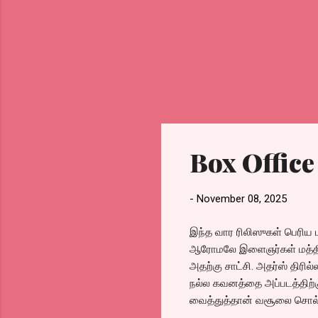
Box Office
-
November 08, 2025
இந்த வார ரிலிஸுகள் பெரிய 
ஆரோமலே இளைஞர்கள் மத்தியில
அதற்கு சாட்சி. அதர்ஸ் திரில
நல்ல கவனத்தை அப்படத்திற்கு
வைத்துத்தான் வசூலை சொல்ல 
ஒருவர் கெளரி கிஷன். இ