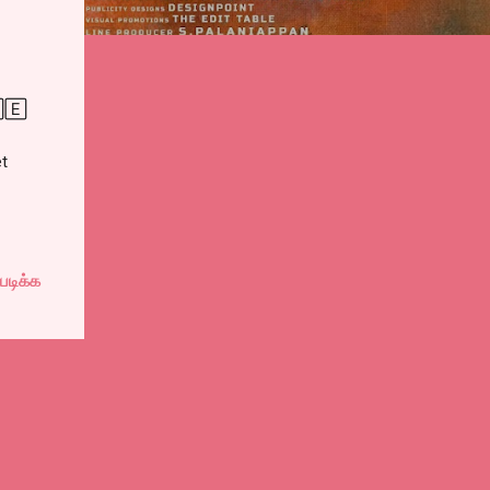
🄲🄴
et
படிக்க