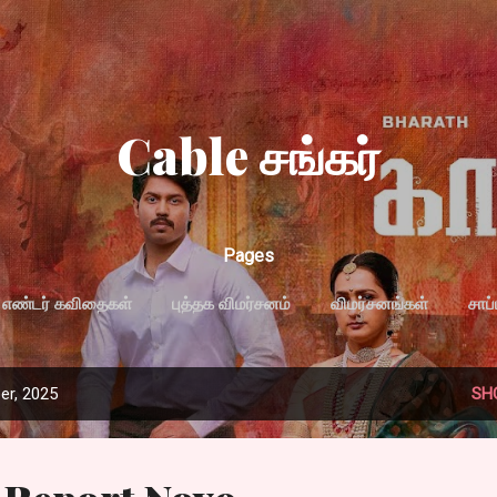
Skip to main content
Cable சங்கர்
Pages
எண்டர் கவிதைகள்
புத்தக விமர்சனம்
விமர்சனங்கள்
சாப
MORE…
PRIVACY POLICY
er, 2025
SH