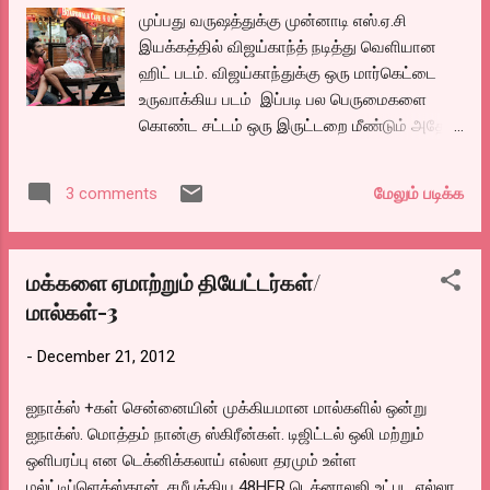
முப்பது வருஷத்துக்கு முன்னாடி எஸ்.ஏ.சி
இயக்கத்தில் விஜய்காந்த் நடித்து வெளியான
ஹிட் படம். விஜய்காந்துக்கு ஒரு மார்கெட்டை
உருவாக்கிய படம் இப்படி பல பெருமைகளை
கொண்ட சட்டம் ஒரு இருட்டறை மீண்டும் அதே
ஹிட்டை தந்திருக்கிறதா?
மேலும் படிக்க
3 comments
மக்களை ஏமாற்றும் தியேட்டர்கள்/
மால்கள்-3
-
December 21, 2012
ஐநாக்ஸ் +கள் சென்னையின் முக்கியமான மால்களில் ஒன்று
ஐநாக்ஸ். மொத்தம் நான்கு ஸ்கிரீன்கள். டிஜிட்டல் ஒலி மற்றும்
ஒளிபரப்பு என டெக்னிக்கலாய் எல்லா தரமும் உள்ள
மல்ட்டிப்ளெக்ஸ்தான். சமீபத்திய 48HFR டெக்னாலஜி உட்பட எல்லா