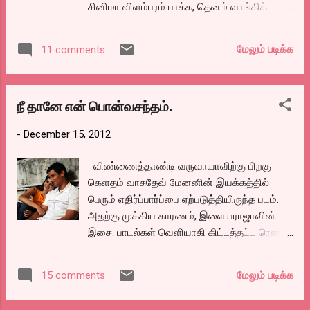
சினிமா விளம்பரம் பாக்க, தெனம் வாங்கிக்
கொண்டிருக்கும் இந்த பத்திரிக்கைக்கு ஒன்பது
ரூபாயா ஏன் என்று பார்த்த போது கேலண்டருடன்
மேலும் படிக்க
11 comments
என்று போட்டிருக்க, செம கடுப்பாகி விட்டது. யார்
கேட்டார்கள் இந்த கேலண்டரை. வாடிக்கையாளர்
கேட்காமலேயே அவர்களுக்கு எந்தவிதமான
நீ தானே என் பொன்வசந்தம்.
அறிவிப்பும் இல்லாமல் திருட்டுத்தனமாய்
விலையேற்றி விற்பது குற்றமல்லவா?. இதே
-
December 15, 2012
முறையைத்தான் தினமலரும் செய்கிறது.
ஊருக்குத்தான் உபதேசமெல்லாம் போல.
விண்ணைத்தாண்டி வருவாயாவிற்கு பிறகு
தினசரிகளை தினமும் கடைகளில் போய்
கெளதம் வாசுதேவ் மேனனின் இயக்கத்தில்
வாங்குகிறவர்களுக்கு விலை பார்த்து வாங்க
பெரும் எதிர்ப்பார்ப்பை ஏற்படுத்தியிருந்த படம்.
வாய்ப்பிருக்கிறது. ஆனால் மாத கணக்கில்
அதற்கு முக்கிய காரணம், இளையராஜாவின்
பேப்பர் போடுகிறவர்களை வைத்து பேப்பர்
இசை. பாடல்கள் வெளியாகி கிட்டத்தட்ட ரெண்டு
வாங்குபவர்களுக்கு அடுத்த மாத பில் வரும்
மாதங்களுக்கு மேல் இருந்தாலும் இன்றும் இசை
போதுதான் தெரியும். இவர்களின் இந்த தில்லு
ரசிகர்களிடையே இப்பட பாடல்களைப் பற்றி
முல்லு வேலை. அதற்குள் அந்த கேலண்டர்
மேலும் படிக்க
15 comments
சர்ச்சை ஓடிக் கொண்டிருக்கிறது என்றால்
குப்பைக்கோ, அல்லது எங்கோ மாட்டப்பட்டுவிட,
பார்த்துக் கொள்ளுங்கள்.
வேறு வழியில்லாமல் ஐந்து ரூபாய்தானே என்று