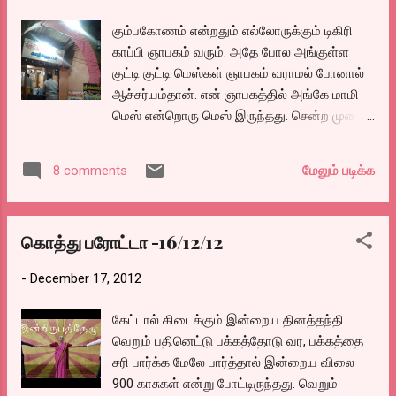
ரூபாய்க்கு மிகாமல் நல்ல ஏர்கண்டீஷனோடு,
கும்பகோணம் என்றதும் எல்லோருக்கும் டிகிரி
சிறப்பாக நடைப்பெற்றுக் கொண்டிருந்த
காப்பி ஞாபகம் வரும். அதே போல அங்குள்ள
அரங்கமாய் இருந்தது.
குட்டி குட்டி மெஸ்கள் ஞாபகம் வராமல் போனால்
ஆச்சர்யம்தான். என் ஞாபகத்தில் அங்கே மாமி
மெஸ் என்றொரு மெஸ் இருந்தது. சென்ற முறை
சாப்பிடப் போன போது சீக்கிரம் மூடிவிட்டார்கள்.
இம்முறை போனதும் அம்மெஸ்ஸை காணோம்.
மேலும் படிக்க
8 comments
என்ன ஆயிற்று என்று விசாரித்தால்
மூடிவிட்டார்களாம். அதை கேள்விப் பட்டு அடடா
என்று வருத்தப் பட்டுக் கொண்டிருந்த போது
கொத்து பரோட்டா -16/12/12
நண்பர் ஒருவர் அது போனா என்ன? இங்க
இன்னொரு மெஸ் மாதிரியான பழைய உணவகம்
-
December 17, 2012
இருக்கு வாங்க.. என்று அழைத்துப் போனார்.
அது தான் இந்த மங்களாம்பிகா காபி பார்.
கேட்டால் கிடைக்கும் இன்றைய தினத்தந்தி
மசாலா க்ஃபே போல ஒரு உணவகம்.
வெறும் பதினெட்டு பக்கத்தோடு வர, பக்கத்தை
சரி பார்க்க மேலே பார்த்தால் இன்றைய விலை
900 காசுகள் என்று போட்டிருந்தது. வெறும்