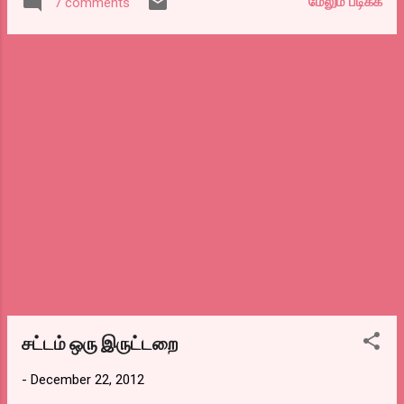
மேலும் படிக்க
7 comments
எந்தவிதமான உதவியும் செய்யவில்லை என்று
சொல்லியிருக்கிறார்கள். டெல்லி என்றில்லாமல்
இந்தியாவெங்கும் பெண்களுக்கு எதிரான
பாலியல் வன்முறை அதிகமாகிக்
கொண்டிருக்கிறது. தமிழகத்தில் சமீபத்தில்
ஏழாம் வகுப்பு மாணவி புனிதாவை கற்பழித்து
கொலை செய்திருக்கிறான் ஒரு 35 வயது
வெறிபிடித்தவன். கடும் தண்டனை மட்டுமே
இம்மாதிரியான கொடுமைகளை தடுக்கும்.
@@@@@@@@@@@@@@@@@@@@@
@@
சட்டம் ஒரு இருட்டறை
-
December 22, 2012