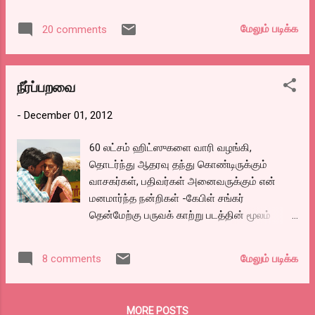
மேயர் அவர்கள் பெருமையாய் அறிக்கை
விட்டிருக்கிறார். சென்னையில் உள்ள பல
மேலும் படிக்க
20 comments
தெருக்களில் குப்பை மலையாய் தேங்கிக்
கிடக்கிறது. மழைக்கு முன் போட்ட சாலைகள்
அனைத்தும் ஒரே மழையில் மீண்டும்
நீர்ப்பறவை
பள்ளதாக்குகளாய் மாறி போய் விட்டது. ஐந்து
வருஷத்துக்கு 1500 கோடி செலவு செய்த சென்ற
-
December 01, 2012
அரசில் இவ்வளவு மோசமில்லை. ஆனால் ஒரே
ஆண்டில்1900 கோடி செலவுக்கு கொடுத்தும்
60 லட்சம் ஹிட்ஸுகளை வாரி வழங்கி,
நாறுவது ஏன்? என்று யாராவது அறிக்கை
தொடர்ந்து ஆதரவு தந்து கொண்டிருக்கும்
விட்டால் நல்லாருக்கும்.
வாசகர்கள், பதிவர்கள் அனைவருக்கும் என்
@@@@@@@@@@@@@@@@@@@
மனமார்ந்த நன்றிகள் -கேபிள் சங்கர்
தென்மேற்கு பருவக் காற்று படத்தின் மூலம்
தேசியவிருதை தட்டி வந்த இயக்குனர் சீனு
ராமசாமியின் அடுத்த படம். அதே
மேலும் படிக்க
8 comments
தயாரிப்பாளருக்கு படம் ஆரம்பிக்க இருந்து பின்பு
உதயநிதிஸ்டாலினின் தயாரிப்பில் இப்போது
வெளி வந்திருக்கிறது.
MORE POSTS