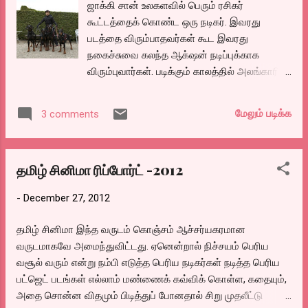
ஜாக்கி சான் உலகளவில் பெரும் ரசிகர்
கூட்டத்தைக் கொண்ட ஒரு நடிகர். இவரது
படத்தை விரும்பாதவர்கள் கூட இவரது
நகைச்சுவை கலந்த ஆக்‌ஷன் நடிப்புக்காக
விரும்புவார்கள். படிக்கும் காலத்தில் அலங்காரில்
ஜாக்கிசான் படம் வெளியான நாளே பார்த்த
இம்பாக்ட்டில் அவரைப் போலவே ஓடுவதாய்
மேலும் படிக்க
3 comments
நினைத்து பஸ்ஸில் புட்போர்ட் அடித்த
காலெமெல்லாம் உண்டு. அப்படி
ஒவ்வொருவருக்கும் என்னதான் புதிய
தமிழ் சினிமா ரிப்போர்ட் -2012
ஹீரோக்கள் வந்தாலும் இன்றைக்கும் இவருக்கு
ரசிகர்கள் பெருகிக்
-
December 27, 2012
கொண்டுதானிருக்கிறார்களே தவிர
குறையவில்லை. அப்படிப்பட்ட ஜாக்கிசான்
தமிழ் சினிமா இந்த வருடம் கொஞ்சம் ஆச்சர்யகரமான
இனியும் அடிப்பட உடலில் இடமில்லை என்றும்
வருடமாகவே அமைந்துவிட்டது. ஏனென்றால் நிச்சயம் பெரிய
வயது வேறு ஆகிவிட்டதால் இத்துடன் இனி
வசூல் வரும் என்று நம்பி எடுத்த பெரிய நடிகர்கள் நடித்த பெரிய
ஆக்‌ஷன் படங்களில் நடிக்கப் போவதில்லை என்று
பட்ஜெட் படங்கள் எல்லாம் மண்ணைக் கவ்விக் கொள்ள, கதையும்,
அறிவித்த பிறகு வெளிவரும் படம் சைனீஸ்
அதை சொன்ன விதமும் பிடித்துப் போனதால் சிறு முதலீட்டு
சோடியாக் 12.