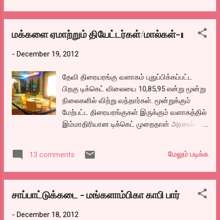
மக்களை ஏமாற்றும் தியேட்டர்கள்/மால்கள்-1
-
December 19, 2012
தேவி திரையரங்கு வளாகம் புதுப்பிக்கப்பட்ட
பிறகு டிக்கெட் விலையை 10,85,95 என்று மூன்று
நிலைகளில் விற்று வந்தார்கள். மூன்றுக்கும்
மேற்பட்ட திரையரங்குகள் இருக்கும் வளாகத்தில்
இம்மாதிரியான டிக்கெட் முறைதான் அரசால்
அனுமதிக்கப்பட்டுள்ளது. ஒரு சில மாதங்களில்
இவர்கள் 85 ரூபாய் டிக்கெட்டை எடுத்துவிட்டு,
மேலும் படிக்க
13 comments
நேரடியாய் 10, மற்றும் 95 என்று ஆக்கினார்கள்.
மக்களும் முணுமுணுத்துக் கொண்டே டிக்கெட்
வாங்கினார்கள். ஒரு காலத்தில் சென்னையில்
சாப்பாட்டுக்கடை - மங்களாம்பிகா காபி பார்
அருமையான கலெக்‌ஷன் செண்டர் என்று
சொன்னால் அது தேவி வளாகம் தான்.
-
December 18, 2012
ஏனென்றால் அங்கே தான் டிக்கெட் விலை 45