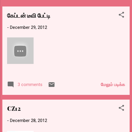
குடும்பத்தை இழந்ததால், சாப்பிடாமலோ,
சிரிக்காமலோ, காதலிக்காமலோ, கல்யாணம்
கேப்டன் டீவி பேட்டி
செய்யாமலோ இல்லை. வாழ்க்கை அதன்
-
December 29, 2012
பாட்டிற்கு ஓடும். ஓடித்தான் ஆகவேண்டும்.
எனவே இது பற்றி தினம் புலம்ப வேண்டும்,
ஸ்டேடஸ் போட வேண்டும் என்று நினைக்காமல்
இனி வரு...
மேலும் படிக்க
3 comments
CZ12
-
December 28, 2012