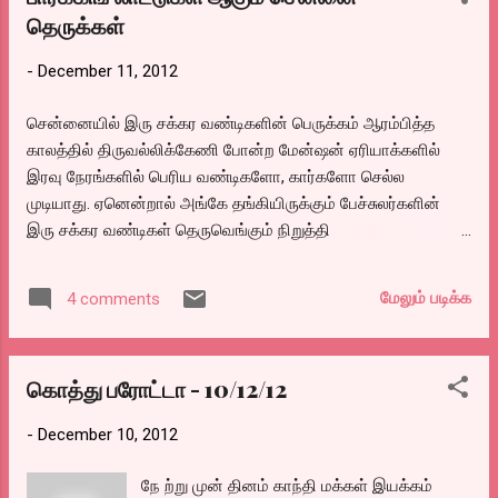
தெருக்கள்
-
December 11, 2012
சென்னையில் இரு சக்கர வண்டிகளின் பெருக்கம் ஆரம்பித்த
காலத்தில் திருவல்லிக்கேணி போன்ற மேன்ஷன் ஏரியாக்களில்
இரவு நேரங்களில் பெரிய வண்டிகளோ, கார்களோ செல்ல
முடியாது. ஏனென்றால் அங்கே தங்கியிருக்கும் பேச்சுலர்களின்
இரு சக்கர வண்டிகள் தெருவெங்கும் நிறுத்தி
வைக்கப்பட்டிருக்கும். இம்மாதிரியான ப்ரச்சனைகள் ஏதோ
அங்கொன்று இங்கொன்றுமாய்த்தான் இருந்தது. பின்பு
மேலும் படிக்க
4 comments
சென்னையில் குடியேறியவர்கள் எண்ணிக்கை அதிகரிக்க,
அதிகரிக்க, இருக்கும் இடமெல்லாம் ரூமாய் கட்டி வாடகைக்கு
விட்டதால் அம்மாதிரி வீடுகளில் குடியிருப்பவர்கள் எல்லோரும்
கொத்து பரோட்டா - 10/12/12
இரவு நேரங்களில் தங்கள் வாகனங்களை தெருவில்தான் வைக்க
வேண்டியிருக்க, இன்னும் இரவு நேர தெரு ஆக்கிரமிப்பு
-
December 10, 2012
அதிகரித்தது.
நே ற்று முன் தினம் காந்தி மக்கள் இயக்கம்