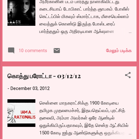
அமீர்கானின் படம் பார்த்து நாளாகிவிட்டது.
என்று முடிவு செய்து கிளம்புகிறான் பாபு.
கடைசியாய் டோபிகாட் பார்த்த ஞாபகம். போலீஸ்
பெல்லாரியில் சுரங்க தொழிலில் மிகப் பெரிய
கெட்டப்பில் மிகவும் ஸ்மார்ட்டாக, மீசையெல்லாம்
மாபியாவாக வலம் வரும் ரெட்டப்பாவின்
வைத்துக் கொண்டு இருந்த போஸ்டரைப்
கோட்டையில் உள்ளவர்களுடன் சிறு உரசல்
பார்த்ததும் ஒரு அதிரடியான ஆக்‌ஷனை
ஏற்படுகிறது. ரெட்டப்பாவின் சுரங்க மாபியாவை
எதிர்பார்த்து படம் பார்க்க போனீர்களானால்
துகிலுரித்துக் காட்ட தில்லாக வரும் டிவி சேனல்
நிச்சயம் ஏமாந்து போவீர்கள்.
ரிப்போர்ட்டராக தேவிகா வர, பாபுவுக்கும்
மேலும் படிக்க
10 comments
தேவிகாவுக்கும் வழக்கம் போல காதல்.
ரெட்டப்பாவிற்கும் கர்நாடக சக்ரவர்த்தி
என்பவனுக்கும் உள்ளூரிலேயே பிரச்சனை. இதன்
கொத்து பரோட்டா - 03/12/12
நடுவில் பாபுவின் ஒரிஜினல் பிறப்புப் பற்றி
அவனுக்கு தெரிய வர,...
-
December 03, 2012
சென்னை மாநகராட்சிக்கு 1900 கோடியை
தமிழக முதலமைச்சர், இதயதெய்வம், புரட்சித்
தலைவி, அம்மா அவர்கள் ஒரே ஆண்டில்
ஒதுக்கியிருப்பதாகவும், இதே சென்ற ஆட்சியில்
1500 கோடி ஐந்து ஆண்டுகளுக்கு ஒதுக்கியதாய்