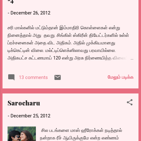
-
December 26, 2012
சரி மால்களில் மட்டும்தான் இம்மாதிரி கொள்ளைகள் என்று
நினைத்தால் அது தவறு. சிங்கிள் ஸ்கிரீன் தியேட்டர்களில் உள்ள்
ப்ரச்சனைகள் அதை விட அதிகம். அதில் முக்கியமானது
டிக்கெட்டின் விலை. மல்ட்டிப்ளெக்ஸிலாவது பரவாயில்லை.
அதிகபட்ச கட்டணமாய் 120 என்று அரசு நிர்ணையித்த விலையில்
டிக்கெட் தருகிறார்கள். ஆனால் இந்த சிங்கிள் ஸ்கீரின்
தியேட்டர்கள் செய்யும் அட்டூழியம் சொல்லி மாளாது.
மேலும் படிக்க
13 comments
சென்னையில் சிங்கிள் ஸ்கீரின் தியேட்டர்களின் அதிகபட்ச அரசு
நிர்ணைய விலை 50. குறைந்த பட்ச டிக்கெட் 10. ஆனால்
சென்னையை சுற்றியுள்ள, ஜோதி, எஸ்.எஸ்.ஆர்.பங்கஜம், காசி,
Sarocharu
தாம்பரம் வித்யா என்று லிஸ்ட் எடுத்தால் எல்லா தியேட்டர்களிலும்
குறைந்த பட்ச டிக்கெட் விலையே 90-120 என்று விற்கிறார்கள்.
-
December 25, 2012
இன்னும் சில தியேட்டர்களில் பெரிய நடிகர்கள் படமாய்
அமைந்துவிட்டால் 200,300 என்று தான் முதல் மூன்று
சில படங்களை மாஸ் ஹீரோக்கள் நடித்தால்
நாட்களுக்கு. இவர்களிடம் ஏன் இப்படி விற்கிறீர்கள் என்று
நன்றாக ரீச் ஆயிருக்குமே என்ற எண்ணம்
கேட்டால் படத்தை வாங்கிய விநியோகஸ்தர்களிடமிருந்து அதிக