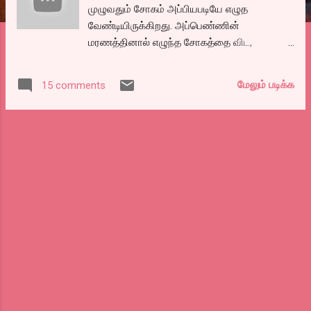
முழுவதும் சோகம் அப்பியபடியே எழுத
வேண்டியிருக்கிறது. அப்பெண்ணின்
மரணத்தினால் எழுந்த சோகத்தை விட,
தொடர்ந்து தமிழகத்தில் மட்டுமில்லாது
இந்தியாவெங்கும் பெண்கள் மீது நடக்கும்
மேலும் படிக்க
15 comments
பாலியல் வன்முறைகளைப் பற்றி தெரியவரும்
போது மேலும் மனம் துன்பப்படுகிறது. இவ்வளவு
எதிர்ப்பும், ஆதரவும் டெல்லி பெண்ணுக்காக
மட்டுமில்லாமல் இம்மாதிரியான பாலியல்
வன்முறையினால் பாதிக்கப்படும் எல்லா
பெண்களுக்கு எதிராகவும் இருக்க வேண்டுமென
மனம் விரும்புகிறது. எல்லா சமூக
வலைத்தளங்களிலும், என்ன ரெண்டு நாள்
அழுதுவிட்டு, ஸ்டேடஸ் போட்டு விட்டு கிரிக்கெட்
மேட்ச் பார்க்க போய்விடுவீர்கள் என்று
புலம்புகிறார்கள். சுனாமியில் குடும்பத்தையே
பறிகொடுத்து அநாதையாய் இருப்பவர்கள் கூட
சோகங்களைக் கடந்து அவர்தம் வாழ்கையை
வாழ்ந்து கொண்டுதானிருக்கிறார்கள்.