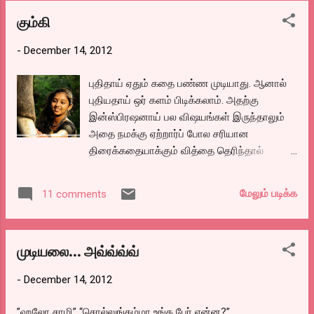
கொடுத்துவிடுவார்கள். யோசித்துப் பாருங்கள்.
கும்கி
ஒரு லட்சம் பேப்பருக்கு காலண்டருடன்
விற்றிருந்தால் ஐந்து லட...
-
December 14, 2012
புதிதாய் ஏதும் கதை பண்ண முடியாது. ஆனால்
புதியதாய் ஒர் களம் பிடிக்கலாம். அதற்கு
இன்ஸ்பிரஷனாய் பல விஷயங்கள் இருந்தாலும்
அதை நமக்கு ஏற்றார்ப் போல சரியான
திரைக்கதையாக்கும் வித்தை தெரிந்தால்
போதும் மிகப் பெரிய வெற்றியை கொடுக்கும்.
அந்த வகையில் கும்கி தமிழ் சினிமாவிற்கு புதிய
மேலும் படிக்க
11 comments
களன் என்றே சொல்ல வேண்டும். ஆனால்
இன்ஸ்பிரேசன் எதுவாக இருக்கும் என்று
கேட்டீர்கள் என்றால் ஆச்சர்யப்படுவீர்கள்.
முடியலை... அவ்வ்வ்வ்
-
December 14, 2012
”ஹலோ சாமி” “சொல்லுங்கம்மா உங்க பேர் என்ன?”