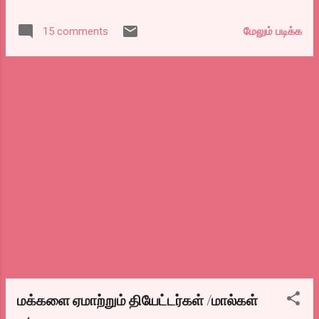
படங்கள் ஹிட்டாக, மேலும் பல புதிய, சிறிய முதலீட்டு
தயாரிப்பாளர்கள் உருவாக்கிய வருடமிது. அது மட்டுமில்லாமல்
மேலும் படிக்க
15 comments
சிறிய படங்களை வாங்க ஆளில்லை என்ற நிலை மாறி நான் நீ
என்று போட்டிப் போட்டுக் கொண்டு புதிய விநியோகஸ்தர்கள் வேறு
உருவாகியிருப்பது ஒரு நல்ல மாற்றத்தை நோக்கி செல்லும்
பாதையை காட்டியிருக்கிறது என்பது சந்தோஷமான விஷயமே.
சுமார் 168க்கும் மேற்பட்ட படங்கள் வெளியானது இந்த வருடம்.
சென்ற வருடத்தை விட இது அதிகம்.
மக்களை ஏமாற்றும் தியேட்டர்கள் /மால்கள்
-4