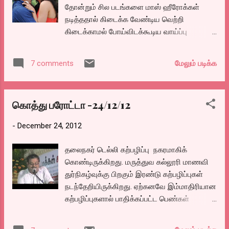
தோன்றும் சில படங்களை மாஸ் ஹீரோக்கள்
விலை எம்.ஜி கொடுத்திருக்கிறோம் அதை வசூல் செய்ய வேறு
நடித்ததால் கிடைக்க வேண்டிய வெற்றி
வழி கிடையாது என்பார்கள்.
கிடைக்காமல் போய்விடக்கூடிய வாய்ப்பு
இருக்கும் சரோசாரு படம் ரெண்டாவது வகை
மேலும் படிக்க
7 comments
கொத்து பரோட்டா -24/12/12
-
December 24, 2012
தலைநகர் டெல்லி கற்பழிப்பு நகரமாகிக்
கொண்டிருக்கிறது. மருத்துவ கல்லூரி மாணவி
துர்நிகழ்வுக்கு பிறகும் இரண்டு கற்பழிப்புகள்
நடந்தேறியிருக்கிறது. ஏற்கனவே இம்மாதிரியான
கற்பழிப்புகளால் பாதிக்கப்பட்ட பெண்கள்
அரசுக்கு எதிராய் போர்கொடி
தூக்கியிருக்கிறார்கள். அவர்களுக்கு அரசு