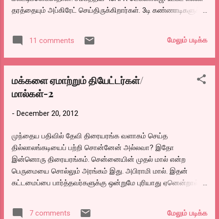
தரத்தையும் அப்கிரேட் செய்திருக்கிறார்கள். 3டி கண்ணாடிகளுக்கு
அட்வான்ஸாய் 50 ரூபாய் வாங்கிக் கொண்டு, படம் பார்த்துவிட்டு
கண்ணாடியை திரும்பக் கொடுத்தால் பணத்தை திரும்பக்
மேலும் படிக்க
11 comments
கொடுக்கிறார்கள்.
மக்களை ஏமாற்றும் தியேட்டர்கள்/
மால்கள்-2
-
December 20, 2012
முந்தைய பதிவில் தேவி திரையரங்க வளாகம் செய்த
தில்லாலங்கடியைப் பற்றி சொன்னேன் அல்லவா? இதோ
இன்னொரு திரையரங்கம். சென்னையின் முதல் மால் என்ற
பெருமையை சொல்லும் அரங்கம் இது. அபிராமி மால். இதன்
கட்டமைப்பை பார்த்தவர்களுக்கு ஒன்றுமே புரியாது ஏனென்றால்
ஏற்கனவே இருந்த தியேட்டருக்கு முன் இன்னொரு பில்டிங் கட்டி,
பழைய தியேட்டர் கட்டிடத்தோடு இணைத்து ஒரு மாதிரி
மேலும் படிக்க
7 comments
குழப்படியாய் ஒரு கட்டிடம் கட்டியிருப்பார்கள்.