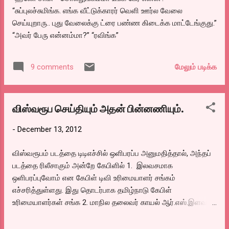
“சுப்புலச்சுமிங்க. எங்க வீட்டுக்காரர் வெளி ஊர்ல வேலை
செய்யுறாரு.. புது வேலைக்கு ட்ரை பண்ண கிடைக்க மாட்டேங்குது.”
“அவர் பேரு என்னம்மா?” “ரவிங்க”
மேலும் படிக்க
9 comments
விஸ்வரூப செய்தியும் அதன் பின்னணியும்.
-
December 13, 2012
விஸ்வரூபம் படத்தை டிடிஎச்சில் ஒளிபரப்ப அனுமதித்தால், அந்தப்
படத்தை ரிலீசாகும் அன்றே கேபிளில் 1. இலவசமாக
ஒளிபரப்புவோம் என கேபிள் டிவி உரிமையாளர் சங்கம்
எச்சரித்துள்ளது. இது தொடர்பாக தமிழ்நாடு கேபிள்
உரிமையாளர்கள் சங்க 2. மாநில தலைவர் காயல் ஆர்.எஸ்.இளவரசு
வெளியிட்டுள்ள அறிக்கை: சில தயாரிப்பாளர்கள் எதிர்மறை
விளம்பரங்கள் மூலம் தங்ளுடைய திரைப்படங்களுக்கு