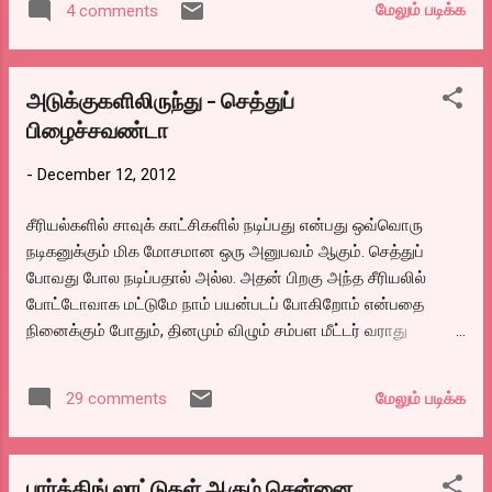
மேலும் படிக்க
4 comments
பார்வையாளர்களை கவர முயற்சிக்கிறார்கள். அதில்
கமலஹாசனின் ‘விஸ்வரூபம்' திரைப்படமும் ஒன்றாகி உள்ளது.
அடுக்குகளிலிருந்து - செத்துப்
பிழைச்சவண்டா
-
December 12, 2012
சீரியல்களில் சாவுக் காட்சிகளில் நடிப்பது என்பது ஒவ்வொரு
நடிகனுக்கும் மிக மோசமான ஒரு அனுபவம் ஆகும். செத்துப்
போவது போல நடிப்பதால் அல்ல. அதன் பிறகு அந்த சீரியலில்
போட்டோவாக மட்டுமே நாம் பயன்படப் போகிறோம் என்பதை
நினைக்கும் போதும், தினமும் விழும் சம்பள மீட்டர் வராது
என்பதாலும் தான். ஆனால் சில சமயங்களில் டி.ஆர்.பி விழும்
நேரத்தில் செத்துப் போனவர்களையெல்லாம் உயிர்ப்பித்து
மேலும் படிக்க
29 comments
ப்ளாஷ்பேக்கில் எல்லாம் கதை போகக்கூடும், சீரியல்
தயாரிப்பாளரும், திரைக்கதையாசிரியர் தயவினால். நான் இங்கே
சொல்லப் போவது அவர்களைப் பற்றியல்ல. ஒரு சாவுக் காட்சியில்
பார்க்கிங் லாட்டுகள் ஆகும் சென்னை
நடித்ததைப் பற்றி.