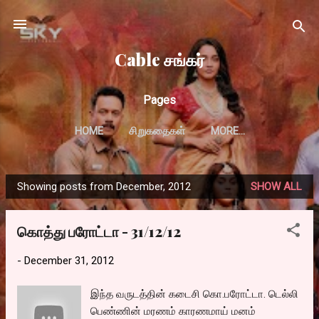
Skip to main content
Cable சங்கர்
Pages
HOME
சிறுகதைகள்
MORE…
Showing posts from December, 2012
SHOW ALL
P
o
கொத்து பரோட்டா - 31/12/12
s
t
-
December 31, 2012
s
இந்த வருடத்தின் கடைசி கொ.பரோட்டா. டெல்லி
பெண்ணின் மரணம் காரணமாய் மனம்