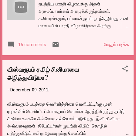
நடத்திய பாரதி விழாவுக்கு அதன்
அமைப்பாளர்கள் அழைத்திருந்தார்கள்.
கவியரங்கமும், பட்டிமன்றமும் நடந்தேறியது. சனி
மாலையில் பாரதி விழாவிற்காக அரங்கு
நிறைந்திருந்தது ஆச்சர்யமாகவும்,
சந்தோஷமாகவும் இருந்தது. கடைசியாய்
மேலும் படிக்க
16 comments
தமிழருவி மணியன் பேசினார். இவரது பேச்சை
முதல் முறையாய் கேட்கிறேன். நிஜமாகவே
தடதடவென அருவி போல நடு மண்டையில்
விஸ்வரூபம் தமிழ் சினிமாவை
தடேலென்று விழுந்து பொறிகலங்க வைக்கும்
அழித்துவிடுமா?
பேச்சு. பேச்சின் நடுவே கூட்டத்தில் யாரோ
சலசலவென பேச, அதே வேகத்தில் ”பேசறவங்க
-
December 09, 2012
வெளிய போயிருங்க” என்று சொல்லிவிட்டு
தடையில்லாமல் மீண்டும் பேச ஆரம்பித்தார்.
விஸ்வரூபம் படத்தை வெள்ளித்திரை வெளியீட்டிற்கு முன்
வந்தேமாதரம் என்போம் என்கிற பாடலுக்கு அவர்
டிடிஎச்சில் வெளியிடப்போவதாய் சொன்ன நேரத்திலிருந்து தமிழ்
கொடுத்த விளக்கமும், அவரது பாடி
சினிமா உலகமே அல்லோல கல்லோலப் படுகிறது. இனி சினிமா
லேங்குவேஜும் அட்டகாசம். மீண்டும் மீண்டும்
அவ்வளவுதான். தியேட்டர்கள் முடங்கி விடும். தொழில்
கேட்கத் தூண்டும் பேச்சு.
படுத்துவிடும் என்று ஆளாளுக்கு சொல்லிக்
@@@@@@@@@@@@@@@@@