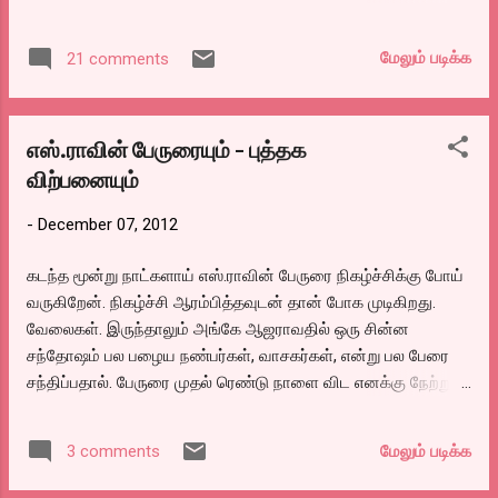
கொண்டிருக்கிறார்கள். நிறைய தயாரிப்பாளர்கள் சின்ன
படங்களுக்கு இனி வாழ்க்கையே இல்லை என்கிறார்கள். தியேட்டர்
மேலும் படிக்க
21 comments
அதிபர்களோ இனி நாங்கள் தியேட்டர்களை மூடிவிட்டு போய்விட
வேண்டியதுதான் என்று புலம்புகிறார்கள். இன்னொரு பக்கம்
வெளிப்படையான அறிக்கை விடாவிட்டாலும் இதனால் வரும்
எஸ்.ராவின் பேருரையும் - புத்தக
லாபக் கணக்கை பல தயாரிப்பாளர்கள் போட்டுக்
விற்பனையும்
கொண்டுதானிருக்கிறார்கள்.
-
December 07, 2012
கடந்த மூன்று நாட்களாய் எஸ்.ராவின் பேருரை நிகழ்ச்சிக்கு போய்
வருகிறேன். நிகழ்ச்சி ஆரம்பித்தவுடன் தான் போக முடிகிறது.
வேலைகள். இருந்தாலும் அங்கே ஆஜராவதில் ஒரு சின்ன
சந்தோஷம் பல பழைய நண்பர்கள், வாசகர்கள், என்று பல பேரை
சந்திப்பதால். பேருரை முதல் ரெண்டு நாளை விட எனக்கு நேற்று
சத்யஜித்ரேவை பற்றியது பேசியது சுவாரஸ்யமாய் இருந்தது. ஒரு
வேளை நம்மூர்காரராக இருப்பதால் இருக்குமோ? உட்கார
மேலும் படிக்க
3 comments
இடமின்றி மக்கள் கூட்டம் நாளுக்கு நாள் அதிகமாகிக்
கொண்டேயிருக்கிறது. அவர் கூறும் பல படங்களை நான்