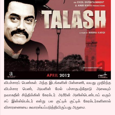
விபச்சாரப் பெண்கள். அந்த இடங்களின் பின்னணி, வயது முதிர்ந்த
விபச்சார பெண், அவளின் மேல் பச்சாதபத்தோடு அலையும்
நவாசுதீன் சித்திக்கின் கேரக்டர். அமீரின் அஸிஸ்டெண்டாய் வரும்
சப் இன்ஸ்பெக்டர் என்று பல குட்டிக் குட்டிக் கேரக்டர்களினால்
விசாரணையை சுவாரஸ்யப்படுத்தியிருப்பது அருமை.