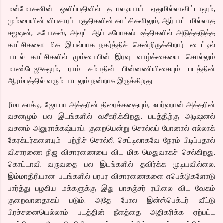
மன்மோகனின் ஒளிப்பதிவில் தடாலடியாய் ஏதுமில்லாவிட்டாலும்,
மும்பையின் விபசாரப் பகுதிகளின் காட்சிகளிலும், ஆர்பாட்டமில்லாத
சஜஷன், ஃபோகஸ், அவுட் ஆப் ஃபோகஸ் உத்திகளில் அடுத்தடுத்த
காட்சிகளை மிக இயல்பாக நகர்த்திச் சென்றிருக்கிறார். டைட்டில்
பாடல் காட்சிகளில் மும்பையின் இரவு வாழ்க்கையை சொல்லும்
மாண்டேஜுகலும், ராம் சம்பதின் பின்னணியிசையும் படத்தின்
ஆரம்பத்தில் வரும் பாடலும் நன்றாக இருக்கிறது.
ரீமா காக்டி, ஜோயா அக்தரின் திரைக்கதையும், ஃபர்ஹான் அக்தரின்
வசனமும் பல இடங்களில் வசீகரிக்கிறது. படத்திற்கு அடிஷனல்
வசனம் அனுராக்கஷ்யாப். குறையென்று சொல்லப் போனால் எல்லாக்
கேரக்டர்களையும் பற்றிச் சொல்லி செட்டிலாகவே நேரம் பிடிப்பதால்
விசாரணை நிஜ விசாரணையை விட மிக மெதுவாகச் செல்கிறது.
கொட்டாவி வருவதை பல இடங்களில் தவிர்க்க முடியவில்லை.
இம்மாதிரியான படங்களில் பரபர விசாரணைகளை எபெக்டுகளோடு
பார்த்து பழகிய மக்களுக்கு இது பாசஞ்சர் ரயிலை விட வேகம்
குறைவானதாகப் படும். அதே போல இன்ஸ்பெக்டர் வீட்டு
பிரச்சனையெல்லாம் படத்தின் நீளத்தை அதிகரிக்க ஏற்பட்ட