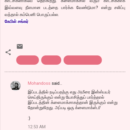
காட்சிகளாகவே தெரிகிறது. க்ளைமாக்சில் வரும் காட்சிக்காக
இவ்வளவு நீளமான படத்தை பார்க்க வேண்டுமா? என்று சலிப்பு
வந்தால் கம்பெனி பொருப்பல்ல.
கேபிள் சங்கர்
amirkhan
Talaash
telugu film review
Mohandoss
said…
C
இப்படத்தில் நடிப்பதற்கு எது அமீரை இன்ஸ்பயர்
o
செய்திருக்கும் என்று யோசித்துப் பார்த்தால்
m
இப்படத்தின் க்ளைமாக்சாகத்தான் இருக்கும் என்று
தோன்றுகிறது. அப்படி ஒரு க்ளைமாக்ஸ்.//
m
:)
e
n
12:53 AM