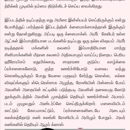
த்ரில்லர் முடிவில் நம்மை திடுக்கிடச் செய்ய வைக்கிறது.
இப்படத்தில் நடிப்பதற்கு எது அமீரை இன்ஸ்பயர் செய்திருக்கும் என்று
யோசித்துப் பார்த்தால் இப்படத்தின் க்ளைமாக்சாகத்தான் இருக்கும்
என்று தோன்றுகிறது. அப்படி ஒரு க்ளைமாக்ஸ். அமீர் கேலிபர் உள்ள
ஆட்கள் இம்மாதிரியான படங்களில் நடிப்பது ஒரு நல்ல விஷயம். அமீர்
நடித்ததால் மக்களின் கவனம் இம்மாதிரியான மாற்று
சினிமாக்களின் மீதான கவனம் அதிகமாகும் வாய்ப்பு நிறைய. பெரிய
ஹீரோயிசம் ஏதுமில்லாத, சாதாரண குடும்ப வாழ்க்கை
ப்ரச்சனைகளோடு, குற்ற உணர்ச்சியோடு வலைய வந்து
கொண்டிருக்கும் போது வேலை பளூவும் சேர்ந்து கொள்ள, எல்லா
விஷய்ங்களும் ஸ்டெரெஸ்சாக அழுத்த, ரோஸியின் பின்னால் போய்
அவளின் அறையின் கட்டிலில் படுத்தபடி அவளின் தலைவருடலோடு
தூக்குமிடத்தில் அவரின் முகத்தில் தெரியும் உணர்ச்சிகள் அபாரம்.
படம் முழுவதும் அண்டர்ப்ளே செய்திருக்கிறார். மனைவியிடம்
காட்டும் கோபமாகட்டும், ப்ரச்சனைகளிடையே அடையும்
கலக்கத்தோடு கண் கலங்கி ரோஸியிடம் அமிழும் போதும்.. அவர்
கண்களில் தெரியும் ஆழம் க்ளாஸ்.