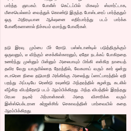
பார்த்த ஞாபகம். போலீஸ் கெட்டப்பில் மிகவும் ஸ்மார்ட்டாக,
மீசையெல்லாம் வைத்துக் கொண்டு இருந்த போஸ்டரைப் பார்த்ததும்
ஒரு அதிரடியான ஆக்‌ஷனை எதிர்பார்த்து படம் பார்க்க
போனீர்களானால் நிச்சயம் ஏமாந்து போவீர்கள்.
நடு இரவு. மும்பை பீச் ரோடு. பஸ்ஸ்டாண்டில் படுத்திருக்கும்
ஒருவனும், டீ விற்கும் சைக்கிள்காரனும், ஏதோ நடக்கப் போகிறதை
உணர்ந்து முன்னும் பின்னும் அலைபாயும் பிங்கி என்கிற நாயைத்
தவிர வேறு யாருமில்லாத நேரத்தில், வேகமாய் வரும் கார் ஒன்று
சடாரென நிலை தடுமாறி அங்கிங்கு அலைந்து ப்ளாட்பாரத்தில் ஏறி
பறந்து அப்படியே ரெண்டு ரவுண்டு அந்தரத்தில் சுழன்று, கடலில்
வீழ்கிற விபத்தோடு படம் ஆரம்பிக்கிறது. அந்த விபத்தில் இறந்தது
பிரபல நடிகர் அர்மான்கான். அதை விசாரிக்க வரும்
இன்ஸ்பெக்டரான சுர்ஜன்சிங் செகாவத்தின் பார்வையில் கதை
ஆரம்பிக்கிறது.