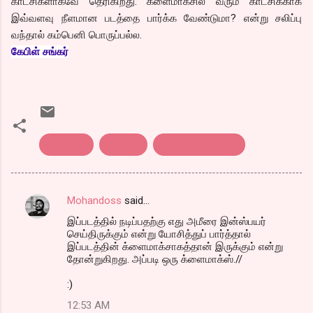
காட்சிகளாகவே தெரிகிறது. க்ளைமாக்சில் வரும் காட்சிக்காக
இவ்வளவு நீளமான படத்தை பார்க்க வேண்டுமா? என்று சலிப்பு
வந்தால் கம்பெனி பொருப்பல்ல.
கேபிள் சங்கர்
amirkhan
Talaash
telugu film review
Mohandoss
said…
C
இப்படத்தில் நடிப்பதற்கு எது அமீரை இன்ஸ்பயர்
o
செய்திருக்கும் என்று யோசித்துப் பார்த்தால்
m
இப்படத்தின் க்ளைமாக்சாகத்தான் இருக்கும் என்று
தோன்றுகிறது. அப்படி ஒரு க்ளைமாக்ஸ்.//
m
:)
e
n
12:53 AM