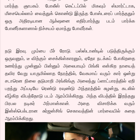
பார்த்த ஞாபகம். போலீஸ் கெட்டப்பில் மிகவும் ஸ்மார்ட்டாக,
மீசையெல்லாம் வைத்துக் கொண்டு இருந்த போஸ்டரைப் பார்த்ததும்
ஒரு அதிரடியான ஆக்‌ஷனை எதிர்பார்த்து படம் பார்க்க
போனீர்களானால் நிச்சயம் ஏமாந்து போவீர்கள்.
நடு இரவு. மும்பை பீச் ரோடு. பஸ்ஸ்டாண்டில் படுத்திருக்கும்
ஒருவனும், டீ விற்கும் சைக்கிள்காரனும், ஏதோ நடக்கப் போகிறதை
உணர்ந்து முன்னும் பின்னும் அலைபாயும் பிங்கி என்கிற நாயைத்
தவிர வேறு யாருமில்லாத நேரத்தில், வேகமாய் வரும் கார் ஒன்று
சடாரென நிலை தடுமாறி அங்கிங்கு அலைந்து ப்ளாட்பாரத்தில் ஏறி
பறந்து அப்படியே ரெண்டு ரவுண்டு அந்தரத்தில் சுழன்று, கடலில்
வீழ்கிற விபத்தோடு படம் ஆரம்பிக்கிறது. அந்த விபத்தில் இறந்தது
பிரபல நடிகர் அர்மான்கான். அதை விசாரிக்க வரும்
இன்ஸ்பெக்டரான சுர்ஜன்சிங் செகாவத்தின் பார்வையில் கதை
ஆரம்பிக்கிறது.