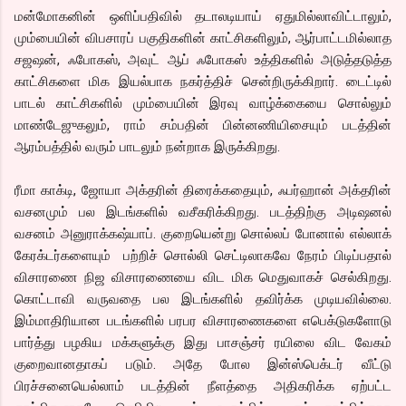
மன்மோகனின் ஒளிப்பதிவில் தடாலடியாய் ஏதுமில்லாவிட்டாலும்,
மும்பையின் விபசாரப் பகுதிகளின் காட்சிகளிலும், ஆர்பாட்டமில்லாத
சஜஷன், ஃபோகஸ், அவுட் ஆப் ஃபோகஸ் உத்திகளில் அடுத்தடுத்த
காட்சிகளை மிக இயல்பாக நகர்த்திச் சென்றிருக்கிறார். டைட்டில்
பாடல் காட்சிகளில் மும்பையின் இரவு வாழ்க்கையை சொல்லும்
மாண்டேஜுகலும், ராம் சம்பதின் பின்னணியிசையும் படத்தின்
ஆரம்பத்தில் வரும் பாடலும் நன்றாக இருக்கிறது.
ரீமா காக்டி, ஜோயா அக்தரின் திரைக்கதையும், ஃபர்ஹான் அக்தரின்
வசனமும் பல இடங்களில் வசீகரிக்கிறது. படத்திற்கு அடிஷனல்
வசனம் அனுராக்கஷ்யாப். குறையென்று சொல்லப் போனால் எல்லாக்
கேரக்டர்களையும் பற்றிச் சொல்லி செட்டிலாகவே நேரம் பிடிப்பதால்
விசாரணை நிஜ விசாரணையை விட மிக மெதுவாகச் செல்கிறது.
கொட்டாவி வருவதை பல இடங்களில் தவிர்க்க முடியவில்லை.
இம்மாதிரியான படங்களில் பரபர விசாரணைகளை எபெக்டுகளோடு
பார்த்து பழகிய மக்களுக்கு இது பாசஞ்சர் ரயிலை விட வேகம்
குறைவானதாகப் படும். அதே போல இன்ஸ்பெக்டர் வீட்டு
பிரச்சனையெல்லாம் படத்தின் நீளத்தை அதிகரிக்க ஏற்பட்ட