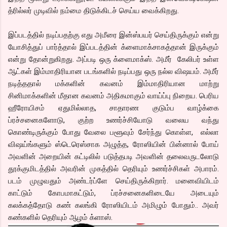
த்ரில்லர் முடிவில் நம்மை திடுக்கிடச் செய்ய வைக்கிறது.
இப்படத்தில் நடிப்பதற்கு எது அமீரை இன்ஸ்பயர் செய்திருக்கும் என்று
யோசித்துப் பார்த்தால் இப்படத்தின் க்ளைமாக்சாகத்தான் இருக்கும்
என்று தோன்றுகிறது. அப்படி ஒரு க்ளைமாக்ஸ். அமீர் கேலிபர் உள்ள
ஆட்கள் இம்மாதிரியான படங்களில் நடிப்பது ஒரு நல்ல விஷயம். அமீர்
நடித்ததால் மக்களின் கவனம் இம்மாதிரியான மாற்று
சினிமாக்களின் மீதான கவனம் அதிகமாகும் வாய்ப்பு நிறைய. பெரிய
ஹீரோயிசம் ஏதுமில்லாத, சாதாரண குடும்ப வாழ்க்கை
ப்ரச்சனைகளோடு, குற்ற உணர்ச்சியோடு வலைய வந்து
கொண்டிருக்கும் போது வேலை பளூவும் சேர்ந்து கொள்ள, எல்லா
விஷய்ங்களும் ஸ்டெரெஸ்சாக அழுத்த, ரோஸியின் பின்னால் போய்
அவளின் அறையின் கட்டிலில் படுத்தபடி அவளின் தலைவருடலோடு
தூக்குமிடத்தில் அவரின் முகத்தில் தெரியும் உணர்ச்சிகள் அபாரம்.
படம் முழுவதும் அண்டர்ப்ளே செய்திருக்கிறார். மனைவியிடம்
காட்டும் கோபமாகட்டும், ப்ரச்சனைகளிடையே அடையும்
கலக்கத்தோடு கண் கலங்கி ரோஸியிடம் அமிழும் போதும்.. அவர்
கண்களில் தெரியும் ஆழம் க்ளாஸ்.