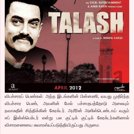
விபச்சாரப் பெண்கள். அந்த இடங்களின் பின்னணி, வயது முதிர்ந்த
விபச்சார பெண், அவளின் மேல் பச்சாதபத்தோடு அலையும்
நவாசுதீன் சித்திக்கின் கேரக்டர். அமீரின் அஸிஸ்டெண்டாய் வரும்
சப் இன்ஸ்பெக்டர் என்று பல குட்டிக் குட்டிக் கேரக்டர்களினால்
விசாரணையை சுவாரஸ்யப்படுத்தியிருப்பது அருமை.