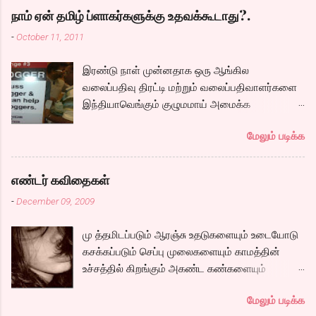
அழைக்கப்படும் கார்த்தி. இவர்களுடன் நம்முடய
நாம் ஏன் தமிழ் ப்ளாகர்களுக்கு உதவக்கூடாது?.
சோழர்களை தேடும் படலமும் ஆரம்பிக்கிறது.
-
October 11, 2011
கப்பலில் ஏறும் காட்சியிலிருந்து சல,சலவென ஓடும்
ஆறு போல ஓடுகிறது படம். பெரியதாய் கதை ஏதும்
இரண்டு நாள் முன்னதாக ஒரு ஆங்கில
நகராவிட்டாலும், ரீமாவின் அதிரடி கேரக்டரும்,
வலைப்பதிவு திரட்டி மற்றும் வலைப்பதிவாளர்களை
ஆண்ட்ரியாவின் அமைதியான கேரக்டரும்,
இந்தியாவெங்கும் குழுமமாய் அமைக்க
கார்த்தியின் அடாவடி, தடாலடி வெட்டி பேச்சு க...
முயற்சிக்கும் ஒரு நிறுவனம் சென்னையில் ஒரு
மேலும் படிக்க
பதிவர் சந்திப்புக்கு ஏற்பாடு செய்திருந்தது.
இவர்கள் வருடா வருடம் நடத்துவதுதான். இம்முறை
நிறைய தமிழ் வலைப்பூக்கள் நடத்துபவர்களும்
எண்டர் கவிதைகள்
கலந்து கொண்டோம்.
-
December 09, 2009
மு த்தமிடப்படும் ஆரஞ்சு உதடுகளையும் உடையோடு
கசக்கப்படும் செப்பு முலைகளையும் காமத்தின்
உச்சத்தில் கிறங்கும் அகண்ட கண்களையும்
நெகிழும் இடுப்பிலிருந்து உடைகள் நழுவுவதையும்,
மேலும் படிக்க
நீண்ட பயணமாய் வருடிச் செல்லும் பாம்புத்