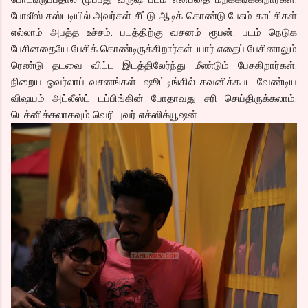
போலீஸ் கஸ்டடியில் அவர்கள் சீட்டு ஆடிக் கொண்டு பேசும் காட்சிகள்
எல்லாம் அபத்த உச்சம். படத்திற்கு வசனம் ரூபன். படம் நெடுக
பேசினதையே பேசிக் கொண்டிருக்கிறார்கள். யார் எதைப் பேசினாலும்
ரெண்டு தடவை விட்ட இடத்திலேர்ந்து மீண்டும் பேசுகிறார்கள்.
நிறைய ஓவர்லாப் வசனங்கள். ஷூட்டிங்கில் கவனிக்கபட வேண்டிய
விஷயம் அட்லீஸ்ட் டப்பிங்கின் போதாவது சரி செய்திருக்கலாம்.
டெக்னிக்கலாகவும் வெரி புவர் எக்ஸிக்யூஷன்.