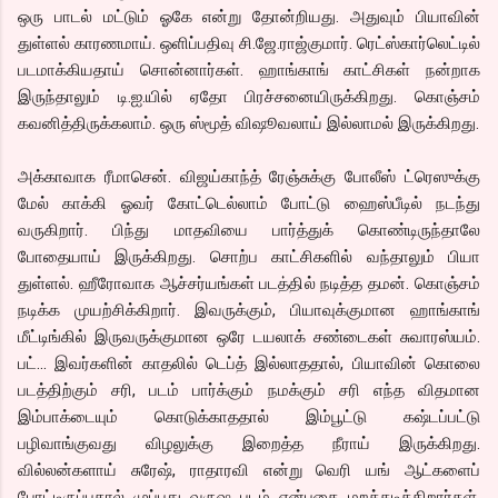
ஒரு பாடல் மட்டும் ஓகே என்று தோன்றியது. அதுவும் பியாவின்
துள்ளல் காரணமாய். ஒளிப்பதிவு சி.ஜே.ராஜ்குமார். ரெட்ஸ்கார்லெட்டில்
படமாக்கியதாய் சொன்னார்கள். ஹாங்காங் காட்சிகள் நன்றாக
இருந்தாலும் டி.ஐ.யில் ஏதோ பிரச்சனையிருக்கிறது. கொஞ்சம்
கவனித்திருக்கலாம். ஒரு ஸ்மூத் விஷூவலாய் இல்லாமல் இருக்கிறது.
அக்காவாக ரீமாசென். விஜய்காந்த் ரேஞ்சுக்கு போலீஸ் ட்ரெஸுக்கு
மேல் காக்கி ஓவர் கோட்டெல்லாம் போட்டு ஹைஸ்பீடில் நடந்து
வருகிறார். பிந்து மாதவியை பார்த்துக் கொண்டிருந்தாலே
போதையாய் இருக்கிறது. சொற்ப காட்சிகளில் வந்தாலும் பியா
துள்ளல். ஹீரோவாக ஆச்சர்யங்கள் படத்தில் நடித்த தமன். கொஞ்சம்
நடிக்க முயற்சிக்கிறார். இவருக்கும், பியாவுக்குமான ஹாங்காங்
மீட்டிங்கில் இருவருக்குமான ஒரே டயலாக் சண்டைகள் சுவாரஸ்யம்.
பட்... இவர்களின் காதலில் டெப்த் இல்லாததால், பியாவின் கொலை
படத்திற்கும் சரி, படம் பார்க்கும் நமக்கும் சரி எந்த விதமான
இம்பாக்டையும் கொடுக்காததால் இம்பூட்டு கஷ்டப்பட்டு
பழிவாங்குவது விழலுக்கு இறைத்த நீராய் இருக்கிறது.
வில்லன்களாய் சுரேஷ், ராதாரவி என்று வெரி யங் ஆட்களைப்
போட்டிருப்பதால் முப்பது வருஷ படம் என்பதை மறக்கடிக்கிறார்கள்.