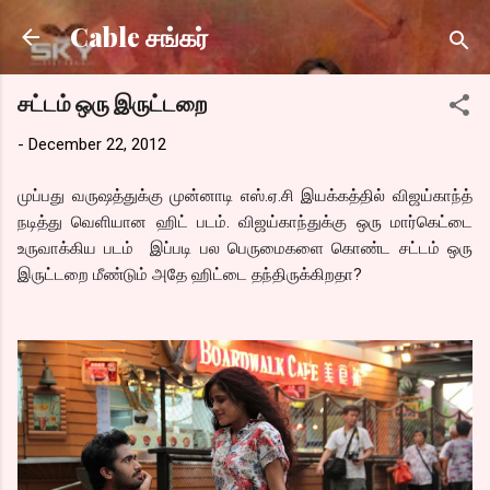
Skip to main content
Cable சங்கர்
சட்டம் ஒரு இருட்டறை
-
December 22, 2012
முப்பது வருஷத்துக்கு முன்னாடி எஸ்.ஏ.சி இயக்கத்தில் விஜய்காந்த்
நடித்து வெளியான ஹிட் படம். விஜய்காந்துக்கு ஒரு மார்கெட்டை
உருவாக்கிய படம் இப்படி பல பெருமைகளை கொண்ட சட்டம் ஒரு
இருட்டறை மீண்டும் அதே ஹிட்டை தந்திருக்கிறதா?