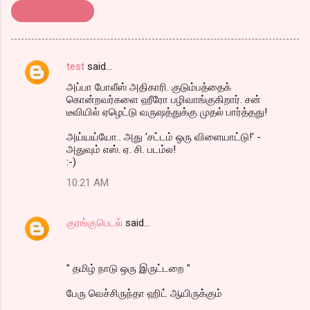
திரை விமர்சனம்
test
said…
C
அப்பா போலீஸ் அதிகாரி. குடும்பத்தைக்
o
கொன்றவர்களை ஹீரோ பழிவாங்குகிறார். சன்
m
டீவியில் ஏழெட்டு வருஷத்துக்கு முதல் பார்த்தது!
m
அய்யய்யோ.. அது 'சட்டம் ஒரு விளையாட்டு!' -
அதுவும் எஸ். ஏ. சி. படம்ல!
e
:-)
n
10:21 AM
t
s
குரங்குபெடல்
said…
" தமிழ் நாடு ஒரு இருட்டறை "
பேரு வெச்சிருந்தா ஹிட் ஆயிருக்கும்