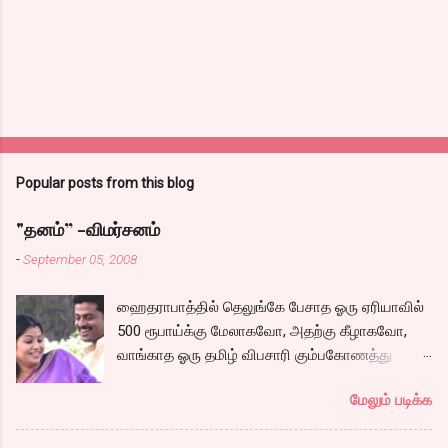
Popular posts from this blog
"தனம்” -விமர்சனம்
-
September 05, 2008
ஹைதராபாத்தில் தெலுங்கே பேசாத ஓரு ஏரியாவில்
500 ரூபாய்க்கு மேலாகவோ, அதற்கு கீழாகவோ,
வாங்காத ஓரு தமிழ் விபசாரி கும்பகோணத்து
அக்ரஹாரத்தின் வீட்டில் மருமகளாக
மேலும் படிக்க
வாழ்கைபடுகிறாள். அவளுடய வாழ்கை எப்படி
அமைந்தது? என்ற ஓரு நல்ல லைனை , சங்கீதா