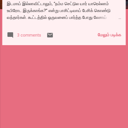
இடமாய் இல்லாவிட்டாலும், “நம்ம செட்டுல யார் யாரெல்லாம்
உயிரோட இருக்காங்க?” என்று பாசிட்டிவாய் பேசிக் கொண்டு
வந்தார்கள். கூட்டத்தில் ஒருவனைப் பார்த்த போது லேசாய்
அடிவயிற்றில் கத்திக்குத்து. உடன் நடந்து வந்து கொண்டிருந்த
மணியை அழைத்து “அவனைப் பார்த்தா நம்ம செட் சங்கரன் போல
மேலும் படிக்க
3 comments
இல்லை?” என்று கேட்டேன். மணி அவனை உற்றுப் பார்த்தான்.
எனக்கு அவன் தான் என்று உறுதியாய் மனதில் மணி அடித்தது.
வித்யாசமான முகம் அவனுடயது. சின்ன உடம்பில் கொஞ்சம்
பெரிய தலை. அதை கொஞ்சம் கம்பரசர் கொண்டு நசுக்கியதைப்
போல மண்டை நசுங்கி, மூக்கு மட்டும் பிரதானமாய் நீண்டு,
நொடிக்கொருதரம் இடது தோளை ஒரு மாதிரி கரண்ட் ஷாக்
அடித்தார்ப் போல விதிர்த்து கொள்ளும் பாடி லேங்குவேஜோடு,
ப்ரொபைலில் பார்த்தால் கொஞ்சம் கருடனைப் போல தெரிவான்.
இத்தனை வருடம் கழித்து அவனைப் பார்ப்பேன் என்று
நினைக்கவேயில்லை. அதுவும் சாரதியின் இறுதி ஊர்வலத்தில்.
ஆனால் இந்தக்கதை சாரதியைப் பற்றி மட்டும் அல்ல. வீட்டின்
காலிங் பெல் அடித்த சத்தம் கேட்டு...