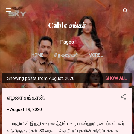
Skip to main content
Cable சங்கர்
Pages
HOME
சிறுகதைகள்
MORE…
Showing posts from August, 2020
SHOW ALL
P
o
ஏழரை சங்கரன்.
s
t
-
August 19, 2020
s
சாரதியின் இறுதி ஊர்வலத்தில் பழைய கல்லூரி நண்பர்கள் பலர்
வந்திருந்தார்கள். 30 வருட கல்லூரி நட்புகளின் சந்திப்புக்கான