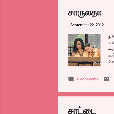
சாருலதா
-
September 22, 2012
தமி
படம
சார
படத
ஆன
வெள
முத
6 comments
ஒட்
அளி
சாட்டை