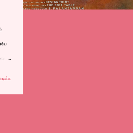
்.
ளியே
 என்று
படிக்க