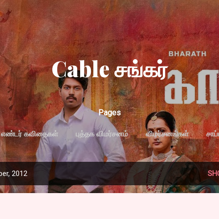
Skip to main content
Cable சங்கர்
Pages
எண்டர் கவிதைகள்
புத்தக விமர்சனம்
விமர்சனங்கள்
சாப
MORE…
PRIVACY POLICY
er, 2012
SH