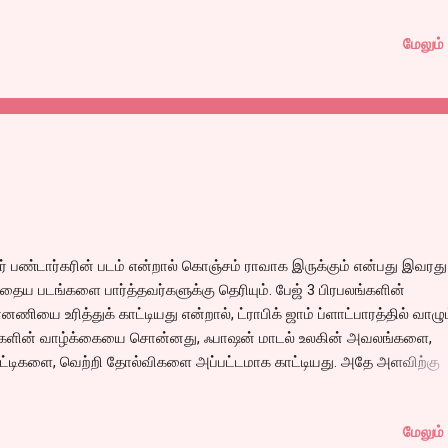
கு ஒரு இடத்தைப் பிடித்து ஹோட்டலாய் அமைத்தார்கள்.
மேலும் 
ர் பண்டார்கரின் படம் என்றால் கொஞ்சம் ராவாக இருக்கும் என்பது இவரது
்தைய படங்களை பார்த்தவர்களுக்கு தெரியும். பேஜ் 3 பிரபலங்களின்
்னணியை உரித்துக் காட்டியது என்றால், ட்ராபிக் ஜாம் ப்ளாட்பாரத்தில் வாழு
்களின் வாழ்க்கையை சொன்னது, ஃபாஷன் மாடல் உலகின் அவலங்களை,
்டிகளை, வெற்றி தோல்விகளை அப்பட்டமாக காட்டியது. அதே அளவிற்கு
து கார்பரேட், ஜெயில் ஆகிய படங்கள் இல்லை என்றாலும் பரபரப்பாக பேசப
ாகவே அமைந்தது. இந்த வரிசையில் சினிமா கதாநாயகியைப் பற்றி ஒரு ப
மேலும் 
றதும் இயல்பாகவே கொஞ்சம் ஆர்வம் எகிறத்தான் செய்தது.