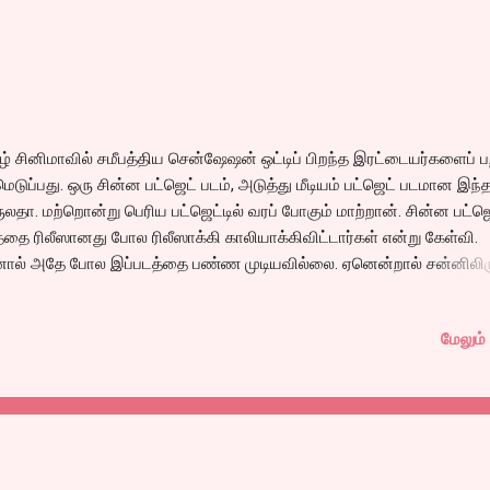
ழ் சினிமாவில் சமீபத்திய சென்ஷேஷன் ஒட்டிப் பிறந்த இரட்டையர்களைப் ப
ெடுப்பது. ஒரு சின்ன பட்ஜெட் படம், அடுத்து மீடியம் பட்ஜெட் படமான இந்
ுலதா. மற்றொன்று பெரிய பட்ஜெட்டில் வரப் போகும் மாற்றான். சின்ன பட்ஜ
்தை ரிலீஸானது போல ரிலீஸாக்கி காலியாக்கிவிட்டார்கள் என்று கேள்வி.
ால் அதே போல இப்படத்தை பண்ண முடியவில்லை. ஏனென்றால் சன்னிலிரு
ியேறிய பிறகு சக்ஸேனா தனியா கம்பெனி ஆரம்பித்து வெளியிட்டிருக்கும
ல் படம் அதனால் மீடியாவின் கவனம் பெற்றது ஒரு தனி விஷயம் என்றாலும்
மேலும் 
டிப் பிறந்த ரெட்டையர்கள், அதுவும் பெண்கள் எனும் போது ஒரு சுவாரஸ்யத
க்கத்தான் செய்தது.