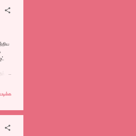
ற்றிய
த
ெட்
ந்து
்
,
படிக்க
்தை