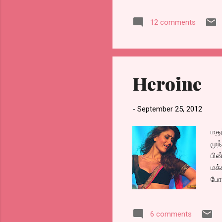
விவேகானந்தா காபி ஹவுஸுக்
12 comments
Heroine
-
September 25, 2012
மது
முந
பின
மக
போட
இவர
படம
6 comments
என்