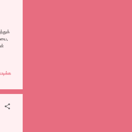
்துக்
ையை,
ன்
படிக்க