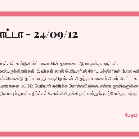
ட்டா - 24/09/12
்புக்கில் கார்டூனிஸ்ட் பாலாவின் தலையை ஆளாளுக்கு உருட்டிக்
்டிருக்கிறார்கள். இவர்கள் தான் பெரியாரின் நேரடி புத்திரர்கள் போல வரி
டிக் கொண்டு திட்டி எழுதி வருகிறார்கள். அதற்கு காரணம் அவர் போட்ட கார
்பனர்களை மட்டும் பெரியார் எதிர்க்க சொல்லவில்லை. எல்லா ஜாதிகளுக்க
ியையும் தான் எதிர்க்கச் சொல்லியிருக்கிறார் என்றும், முற்போக்கு, மற்றும
நிலை என்கிற பெயரில் உலாவரும் ஜாதி வெறியர்களை பற்றித்தான் அந்த
்டூனில் கிண்டலடித்திருந்தார். அவர் ஏதும் தவறாய்
மேலும் 
்லியிருப்பதாய் எனக்கு தெரியவில்லை. எல்லாவற்றையும் தப்பாகவே புரிந
்பவர்களுக்காக மீண்டும் அக்கார்ட்டூனை விளக்கமாக போட வேண்டிய
்பந்தம் அவருக்கு வந்துவிட்டது. கார்டூனுக்கெல்லாம் விளக்கவுரை போட்டு
ல்லணும் போலருக்கே.. @@@@@@@@@@@@@@@@@@@@@@