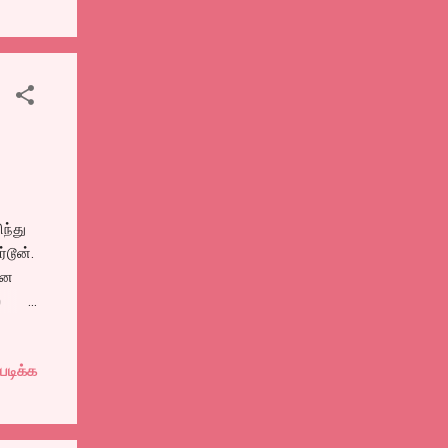
ந்து
்டூன்.
ான
்
க்
படிக்க
்து