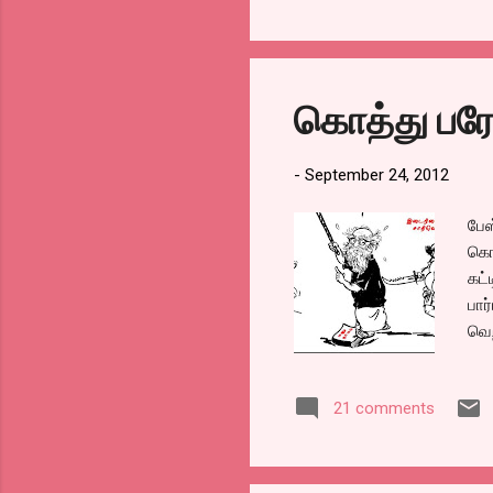
கொத்து பரோ
-
September 24, 2012
பேஸ
கொண
கட்
பார
வெற
இடை
கார
21 comments
சொல
கொள
நிர
சொ