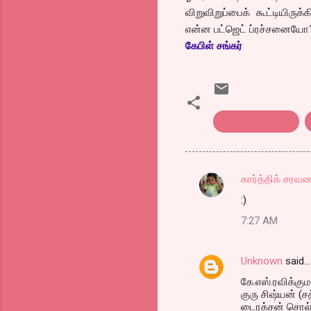
விறுவிறுப்பைக் கூட்டியிரு
என்ன பட்ஜெட் ப்ரச்சனையோ
கேபிள் சங்கர்
tamil film review
கார்த்திக் சரவ
C
:)
o
7:27 AM
m
m
Unknown
said…
e
கே.எஸ்.ரவிக்கும
n
குரு சிஷ்யன் (ச
t
டைரக்சன் சொல்ல