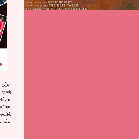
தற்கு
ிஷனர்
க்கா,
ஹீரோ.
ையில்
 சொல்ல