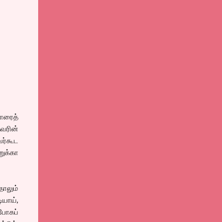
ோரைத்
தவரின்
வர்கூட
ுக்கா
தாலும்
யாய்,
போகப்