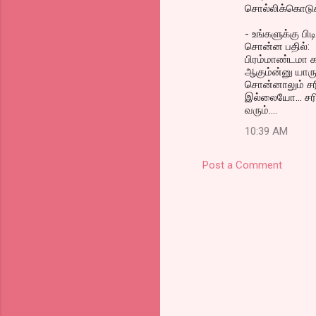
சொல்லிக்கொடுக்
s
- உங்களுக்கு பி
சொன்ன பதில்:
பிரம்மாண்டமா 
ஆகும்ன்னு யாரும
சொன்னாலும் சர
இல்லையோ... சர
வரும்....
10:39 AM
Post a Comment