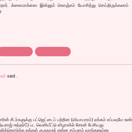
க்கிறார். க்ளைமாக்ஸை இன்னும் கொஞ்சம் யோசித்து செய்திருக்கலாம்.
?
திரை விமர்சனம்
நெல்லை சந்திப்பு
ணன்
said…
ாரின் சீடர்களுக்கு பட்ஜெட்டைப் பற்றின (வியாபாரம்) ஏக்கம் எப்பவுமே உண்ட
த்யராஜ்-சுந்தர்C) பட வெளியீட்டு விழாவில் சேரன் பேசியது:
ிக்கொடுத்த எங்கள் குருநாதர் என்ன சம்பளம் வாங்கனும்னு