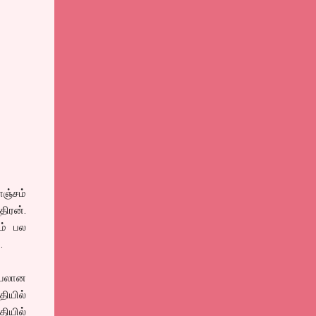
ஞ்சம்
திரன்.
ம் பல
்.
ஷியலான
தியில்
தியில்