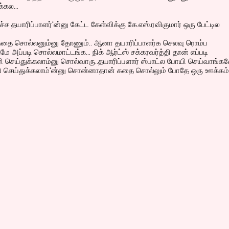
கல...
டிச்ச தயாரிப்பாளர்'ன்னு கேட்ட கேள்விக்கு கே.எஸ்.ரவிகுமார் ஒரு பேட்டில
கதை சொல்லனும்னு தோணும்.. ஆனா தயாரிப்பாளர்க செலவு ரொம்ப
ே அப்படி சொல்லமாட்டங்க... நிக் ஆர்ட்ஸ் சக்கரவர்த்தி தான் எப்படி
ி செய்துக்கலாம்னு சொல்வாரு..தயாரிப்பளார் ஸ்பாட்ல போயி செய்வாங்
ி செய்துக்கலாம்'ன்னு சொன்னாதான் கதை சொல்லும் போதே ஒரு ஊக்கம்