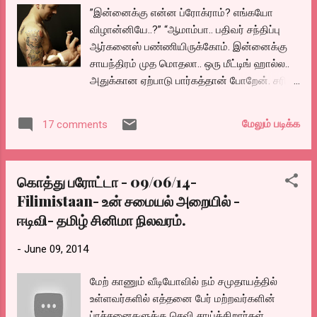
கேபிள் சங்கர்
”இன்னைக்கு என்ன ப்ரோக்ராம்? எங்கயோ
விழான்னியே..?” “ஆமாம்பா.. பதிவர் சந்திப்பு
ஆர்கனைஸ் பண்ணியிருக்கோம். இன்னைக்கு
சாயந்திரம் முத மொதலா.. ஒரு மீட்டிங் ஹால்ல..
அதுக்கான ஏற்பாடு பார்கத்தான் போறேன். சரி
நான் கிளம்பட்டா?” படுத்திருந்தவர் எழுந்து
உட்கார்ந்து இரு.. ஒரு விஷயம் உன் கிட்ட
மேலும் படிக்க
17 comments
பேசணும்.” என்றார். நான் கிளம்பும் அவசரத்தில்
இருந்தேன். அதே சமயம் ஒரு போன் அழைப்பு
வந்தது. “சொல்லுங்கண்ணே… சரி.. ஏர்போர்ட்ல
கொத்து பரோட்டா - 09/06/14-
இருக்கீங்களா? ஓகே அப்ப போயிட்டு
Filimistaan- உன் சமையல் அறையில் -
கூப்பிடுங்க” என்று போனை வைத்துவிட்டு
ஈடிவி- தமிழ் சினிமா நிலவரம்.
நிமிர்ந்து ”அப்துல்லா” என்றேன் அப்பாவிடம்.
“நானும் அதைத்தான் கேட்கணுமின்னு
-
June 09, 2014
இருந்தேன். என்ன ஆச்சு உன் ப்ராஜெக்ட்?
ஏதாவது ப்ரோடியூசர் மீட் கிடைச்சுதா..? அவரு
மேற் காணும் வீடியோவில் நம் சமுதாயத்தில்
ப்ரெண்ட் மூலமா ஒருத்தரை பேசிட்டிருந்தியே..?
உள்ளவர்களில் எத்தனை பேர் மற்றவர்களின்
என்ன சொல்றாங்க?” “பேசிட்டிருக்கேன்பா.. ஒரு
ப்ரச்சனைகளுக்கு செவி சாய்க்கிறார்கள்