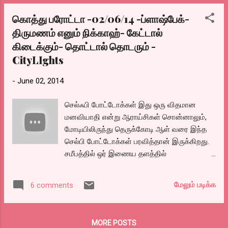
கொத்து பரோட்டா -02/06/14 -ப்ளாஷ்பேக்-
திருமணம் எனும் நிக்காஹ்- கேட்டால்
கிடைக்கும்- தொட்டால் தொடரும் -
CityLIghts
-
June 02, 2014
செல்ஃபி போட்டோக்கள் இது ஒரு விதமான
மனவியாதி என்று ஆராய்சிகள் சொன்னாலும்,
மோடியிலிருந்து தெருக்கோடி ஆள் வரை இந்த
செல்பி போட்டோக்கள் பரவித்தான் இருக்கிறது.
சமீபத்தில் ஒர் இணைய தளத்தில்
இன்ஸ்டாகிராம் மூலமாய் செக்ஸுக்கு பிறகு
அவர்களாகவே எடுத்த செல்ஃபி புகைப்படங்களை
மேலும் படிக்க
6 comments
like.com டாப் 10 ஆக தொகுத்திருக்கிறது. செம
சுவாரஸ்யம்.. அதிலும் சில முகங்களில் தெரியும்
எக்ஸ்ப்ரெஷன்களை வர்ணிக்க முடியாது. வாவ்..
MORE POSTS
இங்கே க்ளிக் செய்யவும்