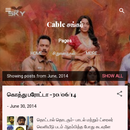
Skip to main content
Cable சங்கர்
Pages
HOME
சிறுகதைகள்
MORE…
Showing posts from June, 2014
SHOW ALL
P
o
கொத்து பரோட்டா -30/06/14
s
t
-
June 30, 2014
s
தொட்டால் தொடரும்- பாடல் மற்றும் ட்ரைலர்
வெளியீடு படம் ஆரம்பித்த போது கடவுளே