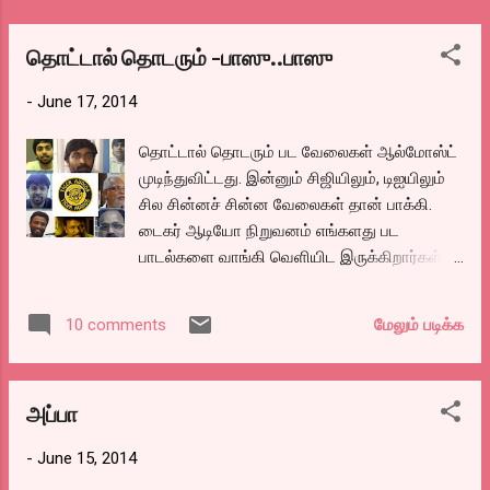
ஆரம்பித்தார்கள். அப்புறம் சிரிப்பும், கும்மாளமும்
சேர்ந்து கொள்ள, கைதட்டல் தொடர்ந்தது பாடல்
தொட்டால் தொடரும் -பாஸு..பாஸு
முடிந்தும். அப்பாடா.. பாட்டு நல்லாத்தான்
-
June 17, 2014
வந்திருக்கு போல என நினைத்துக்
கொண்டிருக்கும் போது ஒருவர் வந்து “இந...
தொட்டால் தொடரும் பட வேலைகள் ஆல்மோஸ்ட்
முடிந்துவிட்டது. இன்னும் சிஜியிலும், டிஐயிலும்
சில சின்னச் சின்ன வேலைகள் தான் பாக்கி.
டைகர் ஆடியோ நிறுவனம் எங்களது பட
பாடல்களை வாங்கி வெளியிட இருக்கிறார்கள்.
எங்கள் படத்தின் முதல் டீசராய் பாடலுக்கான
டீசரை நேற்று இணையத்தில் வெளியிட்டோம்.
மேலும் படிக்க
10 comments
பாடலை நாளை புதன்கிழமை ரேடியோவிலும்,
இணையத்தில் யூடியூபிலும் ஒரே சமயத்தில்
வெளியிடுகிறோம். பாஸு .. பாஸு என்கிற
அப்பா
இப்பாடலை ஆண்டனிதாசன் பாடியுள்ளார்.
பாடலை கார்க்கிபவாவும், நானும் இணைந்து
-
June 15, 2014
எழுதியிருக்கிறோம். உங்கள் பார்வைக்காக