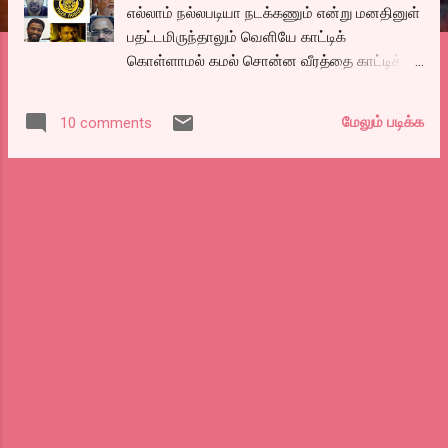
எல்லாம் நல்லபடியா நடக்கணும் என்று மனதினுள்
பதட்டமிருந்தாலும் வெளியே காட்டிக்
கொள்ளாமல் கமல் சொன்ன வீரத்தை காட்டிக்
கொண்டிருந்தேன். படத்தின் டிசைன் வெளியான
போது கிடைத்த ஆதரவு லேசான தைரியத்தை
மேலும் படிக்க
10 comments
கொடுத்தது. அந்த தைரியம் பாஸு பாஸு
பாடலை சிங்கிளாய் முதலிலேயே
வெளியிடுவோம் என்று முடிவெடுக்க செய்தது.
அதற்கான முஸ்தீப்பு வேலைகளில் இறங்கினோம்.
பாடல் நக்கல் நையாண்டியோடு ஜாலியாக
எழுதப்பட்ட பாடல் ஆதலால் மக்கள் ரியாக்‌ஷன்
என்னவாக இருக்குமென தெரிந்து கொள்ள
ஆசையாய் இருந்தது. பாடல் ரிக்கார்ட் ஆனவுடன்
மொபைலில் அதை எடுத்துக் கொண்டு, சினி
சிட்டி கரோக்கே பாரில் கரோக்கேவுக்கு நடுவே
அப்பாடலை ப்ளே செய்தேன். சரக்கே அடிக்காமல்
ஏசியிலும் வியர்த்தது. பாடல் கேட்க ஆரம்பித்த
சில நொடிகளில் மக்கள் சலசலப்பு குறைந்து
பாடல் வரிகளில் கவனம் செலுத்த