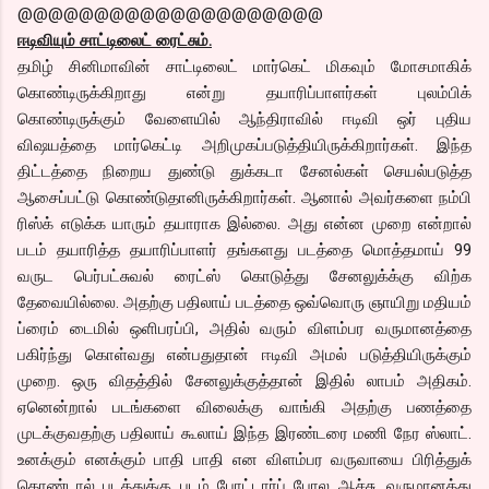
@@@@@@@@@@@@@@@@@@@@
ஈடிவியும் சாட்டிலைட் ரைட்சும்.
தமிழ் சினிமாவின் சாட்டிலைட் மார்கெட் மிகவும் மோசமாகிக்
கொண்டிருக்கிறாது என்று தயாரிப்பாளர்கள் புலம்பிக்
கொண்டிருக்கும் வேளையில் ஆந்திராவில் ஈடிவி ஒர் புதிய
விஷயத்தை மார்கெட்டி அறிமுகப்படுத்தியிருக்கிறார்கள். இந்த
திட்டத்தை நிறைய துண்டு துக்கடா சேனல்கள் செயல்படுத்த
ஆசைப்பட்டு கொண்டுதானிருக்கிறார்கள். ஆனால் அவர்களை நம்பி
ரிஸ்க் எடுக்க யாரும் தயாராக இல்லை. அது என்ன முறை என்றால்
படம் தயாரித்த தயாரிப்பாளர் தங்களது படத்தை மொத்தமாய் 99
வருட பெர்பட்சுவல் ரைட்ஸ் கொடுத்து சேனலுக்க்கு விற்க
தேவையில்லை. அதற்கு பதிலாய் படத்தை ஒவ்வொரு ஞாயிறு மதியம்
ப்ரைம் டைமில் ஒளிபரப்பி, அதில் வரும் விளம்பர வருமானத்தை
பகிர்ந்து கொள்வது என்பதுதான் ஈடிவி அமல் படுத்தியிருக்கும்
முறை. ஒரு விதத்தில் சேனலுக்குத்தான் இதில் லாபம் அதிகம்.
ஏனென்றால் படங்களை விலைக்கு வாங்கி அதற்கு பணத்தை
முடக்குவதற்கு பதிலாய் கூலாய் இந்த இரண்டரை மணி நேர ஸ்லாட்.
உனக்கும் எனக்கும் பாதி பாதி என விளம்பர வருவாயை பிரித்துக்
கொண்டால் படத்துக்கு படம் போட்டார்ப் போல ஆச்சு, வருமானத்து