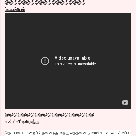
@@@@@@@@@@@@@@@@@@@
ப்ளாஷ்பேக்
@@@@@@@@@@@@@@@@@@@@@
என் ட்வீட்டிலிருந்து
தொப்பலாய் மழையில் நனைந்து வந்து எத்தனை நாளாச்சு.. வாவ்.. சினிமா