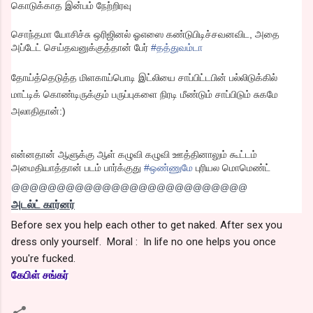
கொடுக்காத இன்பம் நேற்றிரவு
சொந்தமா யோசிச்சு ஒரிஜினல் ஓஎஸை கண்டுபிடிச்சவனவிட, அதை
அப்டேட் செய்தவனுக்குத்தான் பேர்
#தத்துவம்டா
தோய்த்தெடுத்த மிளகாய்பொடி இட்லியை சாப்பிட்டபின் பல்லிடுக்கில்
மாட்டிக் கொண்டிருக்கும் பருப்புகளை நிரடி மீண்டும் சாப்பிடும் சுகமே
அலாதிதான்:)
என்னதான் ஆளுக்கு ஆள் கழுவி கழுவி ஊத்தினாலும் கூட்டம்
அமைதியாத்தான் படம் பார்க்குது
#ஒண்ணுமே
புரியல மொமெண்ட்
@@@@@@@@@@@@@@@@@@@@@@@@@@
அடல்ட் கார்னர்
Before sex you help each other to get naked. After sex you
dress only yourself. Moral : In life no one helps you once
you're fucked.
கேபிள் சங்கர்