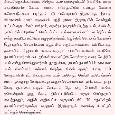
ஆரம்பித்துவிட்டார்கள். அதிலும் படம் பார்த்துவிட்டு வெளியே வந்த
மாத்திரத்தில் போட்ட காசை எடுத்துவிடும் என்பது போன்ற
கமெண்டுகளைப் படித்தால் படு காமெடியாய் இருக்கிறது. இப்படி
விமரசனம் மூலம் வசூலைப் பற்றி ஞான திருஷ்டியில் சொல்லும்
கூட்டம் ஒரு பக்கம் என்றால், அவர்ரவர்களுக்க் பிடித்த படம், பேஸ்புக்,
டிவிட்டரில் ப்ரோமோட் செய்யப்பட்ட படங்களை எல்லாம் வெற்றிப்படம்
என்று தனியே கட்டுரை எழுதுகிறார்கள். நிஜத்தில் சொல்லப் போனால்
இது பற்றிய செய்திகளை எழுத மிக தகுதியானவர்கள் விநியோகத்
துறையில் அனுபவம் உள்ளவர்களும், தயாரிப்பாளர்கள் மட்டுமே.
தயாரிப்பாளர்கள் கூட தங்கள் கை சுட்டுக் கொள்ளாத வரை வெற்றிப்
படம் என்று சொல்லுவார்கள். நூறு கோடி ரூபாய் தயாரிப்பில் உருவான
படம் விளம்பரம், எல்லாம் சேர்த்து ரிலீஸ் ஆகும் போது 110
கோடியாகிவிடும். அப்படியான படம் மாபெரும் வெற்றி படமென்றால்
சுமார் மூன்னூறு கோடியாவது வசூல் செய்தால்தான் ஹிட் படம். நூறு
கோடி ரூபாயை வசூல் செய்தால் அது ஒரு தோல்வி படமே.
ஏனென்றால் நூறு கோடி தியேட்டரிலேயே வசூல் செய்ததாய்
வைத்தாலும், அதில் அதிகபட்ச வசூலாய் 60- 70 சதவிகிதம்
தயாரிப்பாளர்களுக்கு வருதாய் இருந்தாலும், கணக்கு போட்டுப்
பார்த்துக் கொள்ளுங்கள்.