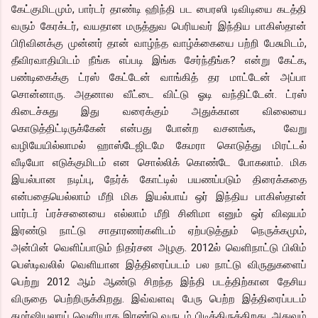
கேட்குமிடமும், பார்டர் தாண்டி ஹிந்தி பட பைரஸி டிவிடியை கடத்தி
வரும் கேரக்டர், வயதான மருத்துவ பெரியவர் இந்திய பாகிஸ்தான்
பிரிவினக்கு முன்னர் தான் வாழ்ந்த வாழ்க்கையை பற்றி பேசுமிடம்,
தீவிரவாதியிடம் நீங்க எப்படி இங்க சேர்ந்தீங்க? என்று கேட்க,
பண்டிகைக்கு ட்ரஸ் கேட்டேன் வாங்கித் தர மாட்டேன் அப்பா
சொன்னாரு. அதனால வீட்டை விட்டு ஓடி வந்திட்டேன். ட்ரஸ்
கிடைச்சுது இது வரைக்கும் அதுக்கான விலையை
கொடுத்திட்டிருக்கேன் என்பது போன்ற வசனங்க, வேறு
வழியேயில்லாமல் ஹாஸ்டேஜிடமே கேமரா கொடுத்து மிரட்டல்
வீடியோ எடுக்குமிடம் என சொல்லிக் கொண்டே போகலாம். மிக
இயல்பான நடிப்பு, நேர்க் கோட்டில் பயணப்படும் திரைக்கதை
என்பதையெல்லாம் மீறி மிக இயல்பாய் ஒர் இந்திய பாகிஸ்தான்
பார்டர் ப்ரச்சனையை எல்லாம் மீறி சினிமா எனும் ஒர் விஷயம்
இரண்டு நாட்டு சாதாரணர்களிடம் ஏற்படுத்தும் நெருக்கமும்,
அன்பின் வெளிப்பாடும் நிதர்சன அழகு. 2012ல் வெளிநாட்டு பிலிம்
பெஸ்டிவலில் வெளியான இத்திரைப்படம் பல நாட்டு விருதுகளைப்
பெற்று 2012 ஆம் ஆண்டு சிறந்த இந்தி படத்திற்கான தேசிய
விருதை பெற்றிருக்கிறது. இவ்வளவு பேரு பெற்ற இத்திரைப்படம்
கமர்ஷியலாய் வெளியாக இரண்டு வருடம் பிடித்திருக்கிறது. அதுவும்