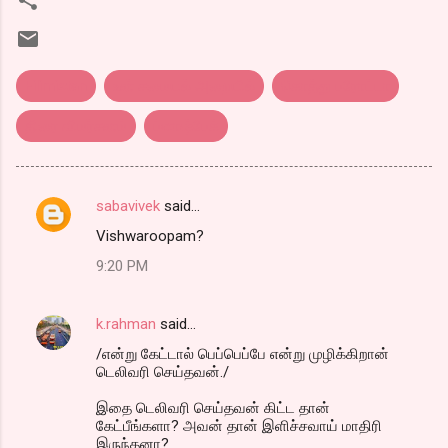
Filimistan
உன் சமையல் அறையில்
கொத்து பரோட்டா
திரை விமர்சனம்
ப்ளாஷ்பேக்
sabavivek
said…
C
Vishwaroopam?
o
9:20 PM
m
m
k.rahman
said…
e
/என்று கேட்டால் பெப்பெப்பே என்று முழிக்கிறான்
n
டெலிவரி செய்தவன்./
t
இதை டெலிவரி செய்தவன் கிட்ட தான்
s
கேட்பீங்களா? அவன் தான் இளிச்சவாய் மாதிரி
இருந்தனா?