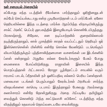
@@@@@@@@@@@@@@@@@@@@
உன் சமையல் அறையில்
எப்போது எந்த படத்தின் ரீமேக்கை பார்த்தாலும் ஒரிஜினலுடன்
கம்பேர் செய்யக்கூடாது என்ற முடிவோடுதான் படம் பார்ப்பேன். ஏனோ
தெரியவில்லை இந்த படத்தை பார்க்க ஆரம்பித்த விநாடியிலிருந்து
சால்ட் அண்ட் பெப்பர் ஞாபகத்தில் இழையோடிக் கொண்டேயிருந்தது.
பிரகாஷ்ராஜ், சிநேகா, என நடிப்பாற்றலில் குறைவில்லாமல்
நடித்திருந்தாலும், லால் முகத்தில் காதல் வயப்பட்டதும் தெரியும் ஒர்
இன்னொசென்ஸ் மிஸ்சிங் என்றே சொல்ல வேண்டும். படமெங்கும்
வியாபித்திருக்கும் புத்திசாலித்தனமான வசனங்கள் பல இடங்களில்
ப்ளஸ் என்றாலும் அதுவே எல்லா கேரக்டர்களூம் பேசும் போது
மைனஸாக போய்விடுகிறது. ராஜாவின் இசையில் இந்த
பொறப்புத்தான் அட்டகாசம். ரோஜா பூந்தோட்டம் சாயலில் வரும்
ஈரமாய் பாடல், ப்ரீதாவின் நச் ஒளிப்பதிவு எல்லாம் பெரிய ப்ளஸ்தான்.
மலையாள படங்கள் பெரும்பாலும் கேரக்டர்கல் அரசியல் சார்ந்த
விஷயங்களை காமெடி படமாய் இருந்தாலும் பேசுவது அவர்களது
கலாச்சாரம் என்றே தோன்றுகிறது. அதை அப்படியே தமிழிலும்
வைத்துக் கொண்டு அந்த காட்டுவாசி எபிசோட் படத்திற்கு எந்த
விதத்திலும் உதவாமல் தொய்வடையவே வைக்கிறது.