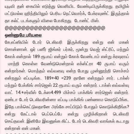
யுடிவி தன் கையில் எடுத்து வெளியிட வேண்டியிருக்கிறது. தமிழில்
மட்டுமல்ல ஹிந்தியிலும் பெரிய நெட்வொர்க், பேக்ரவுண்ட் இருந்தால்
தா கல்ட் படங்களும் விலை போகிறது. டோண்ட் மிஸ்.
@@@@@@@@@@@@@@@@@@@@@@@@
ஒண்ணுமே புரியலை
கே.எப்ஸியில் டோர் டெலிவரி இருக்கிறது என்று என் மகன்
சொன்னான். ஒர் பனீர் ஜிங்கர் பர்கர், மூன்று வெஜ் ஸ்ட்ரிப், மற்றும்
கோக் என்றால் 189 ரூபாய் என்றும் கோக் வேண்டாம் என்று க்ரஷராய்
மாற்றி கொள்ள வேண்டுமென்றால் எக்ஸ்ட்ரா 40 ருபாய் வரும்
என்றார்கள். மொத்தம் எவ்வளவு என்ற போது முன்னூற்றி சொச்சம்
என்றதும் எப்படிங்க.. 189+40 =239 தானே என்றதும் சார்.. டாக்ஸ்
மற்றும் பேக்கிங் சார்ஜெஸ் 22 ரூபாய் வரும் என்றார். டாக்ஸ் எவ்வள்வு
வாட் 14.+சர்வீஸ் டேக்ஸ4.499 மிச்சம் பாக்கிங் சார்ஜெஸ் என்றார்.
ஏண்டா டோர் டெலிவரின்னா எப்படி பாக்கிங் பண்ணாம கொடுப்பீங்க..
இதே பாக்கெட்டுலதானே அங்கே சாப்பிடும் போதும் கொடுக்கிறீங்க?
என்று கேட்டால் பெப்பெப்பே என்று முழிக்கிறான் டெலிவரி
செய்தவன். இனிமே இவனுங்க கிட்ட டோர் டெலிவரி வாங்கக் கூடாது
என்றான் என் மகன்.