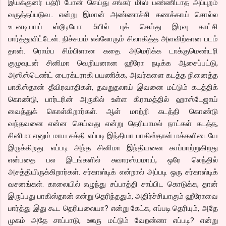
இயக்குனர் பத்ரி போன் செய்து சங்கர் மிஸ் பண்ணிடாத அப்புறம்
வருத்தப்படுவ.. என்று இமான் அண்ணாச்சி கணக்காய் சொல்ல
உடனடியாய் ஸ்டூடியோ 5யில் புக் செய்து இரவு காட்சி
பார்த்துவிட்டேன். நிச்சயம் எல்லோரும் சிலாகித்த அளவிற்கான படம்
தான். ரொம்ப சிம்பிளான கதை. அமெரிக்க டாக்குமெண்டரி
குழுவுடன் சினிமா வெறியனான ஹீரோ நடிக்க ஆசைப்பட்டு,
அஸிஸ்டெண்ட் டைரக்டராகி பயணிக்க, அவர்களை கடத்த நினைத்த
பாகிஸ்தான் தீவிரவாதிகள், தவறுதலாய் இவனை மட்டும் கடத்திக்
கொண்டு, பார்டரின் அருகில் உள்ள கிராமத்தில் ஹாஸ்டேஜாய்
வைத்துக் கொள்கிறார்கள். ஆள் மாற்றி கடத்தி கொண்டு
வந்தவனை என்ன செய்வது என்று தெரியாமல் நாட்கள் கடத்த,
சினிமா எனும் மாய சக்தி எப்படி இந்தியா பாகிஸ்தான் மக்களிடையே
இருக்கிறது. எப்படி அந்த சினிமா இந்தியனை காப்பாற்றுகிறது
என்பதை பல இடங்களில் சுவாரஸ்யமாய், ஒரே லெந்தில்
அசத்தியிருக்கிறார்கள். சர்காஸ்டிக் என்றால் அப்படி ஒரு சர்காஸ்டிக்
வசனங்கள். காலையில் எழுந்து சப்பாத்தி சாப்பிட கொடுக்க, தான்
இருப்பது பாகிஸ்தான் என்று தெரிந்ததும், அதிர்ச்சியாகும் ஹீரோவை
பார்த்து இது கூட தெரியலையா? என்று கேட்க, எப்படி தெரியும், அதே
முகம் அதே சாப்பாடு, ஊரு மட்டும் வேறன்னா எப்படி? என்று