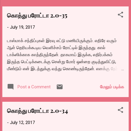
கொத்து பரோட்டா 2.0-35
-
July 19, 2017
டாஸ்மாக் சந்திப்புகள் இரவு எட்டு மணியிருக்கும். எதிரே வரும்
ஆள் தெரியக்கூடிய வெளிச்சம் ரோட்டில் இருந்தது. கால்
டாக்ஸிக்காக காத்திருந்தேன். தாகமாய் இருக்க, எதிர்பக்கம்
இருந்த பெட்டிக்கடைக்கு சென்று மோர் ஒன்றை குடித்துவிட்டு,
மீண்டும் என் இடத்துக்கு வந்து கொண்டிருந்தேன். எனக்கு நேர்
எதிரே கரு கும்மென்ற ஒருவர். என் மேல் மோதி விடுவது போல
வந்து நான் போகவா.. நீ போறியா என்பது போல கீழ் பார்வை
மேலும் படிக்க
Post a Comment
பார்த்தார். மூச்சில் டாஸ்மாக் மணத்தது. நான் கொஞ்சம் வழி
விட்டு, ”போங்கண்ணே..” என்றேன். ”என்ன போங்கண்ணே…
ஒழுங்கா ரோட்டுல நடக்கக்கூட தெரியாதா?’ என்றவர் கொஞ்சம்
கொத்து பரோட்டா 2.0-34
தூரம் நடந்து திரும்பிப் பார்த்து, ”ஒழுங்கு மரியாதையா போ.”
என்றார். காண்டாகிப் போன நான் “எல்லாம் எனக்கு தெரியும்
-
July 12, 2017
போய்யா” என்றேன். வேகமாய் வருவதாய் நினைத்து,