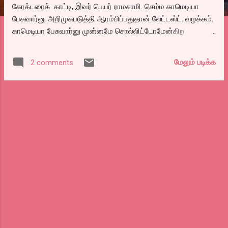
கேரக்டரைக் காட்டி, இவர் பெயர் ராமசாமி. செம்ம காமெடியா
பேசுவார்னு அறிமுகபடுத்தி ஆரம்பிப்பதுதான் லேட்டஸ்ட். வழக்கம்.
காமெடியா பேசுவார்னு முன்னமே சொல்லிட்டோமேன்கிற
உரிமையில், பெரும்பாலான குறும்படங்கள், ப்ளாக், ப்ளூ, வொயிட்
என பல கலர்களில் காமெடியாய் நினைத்து கொடுக்கும் பல
மேலும் படிக்க
2 comments
விஷயங்கள் சோகமாய் முடிவதுண்டு. உறவுகள் பற்றியோ, அதன்
முரண்கள் பற்றியோ பேசும் படங்கள் மிகக்குறைவு. பாஸ்ட்
கட்டில்யே படம் எடுத்து பழகி, உணர்வுகளை வெளிப்படுத்த சில
மாண்டேஜ் ஷாட்களோ, நிறுத்தி நிதானமாய் நடிக்க வாய்பிருக்கும்
காட்சிகளோ வைத்தால் அது லேக் என்று முடிவாகி, சட்சட்டென
எகிறும் எடிட் தான் சாஸ்வதம் என்று நினைத்துக் கொண்டிருக்கும்
நேரத்தில் இந்த படம் விதிவிலக்கு.. உடல்நலமில்லாத படுத்த
படுக்கையான மனைவி, காதல் கல்யாணம் செய்ததால் வீட்டை
விட்டு விரட்டப்பட்ட மகன், திருமணமான மகள். மகனின் மனைவி
மூலமாய் தங்கள் அப்பாவிற்கு வேறு ஒரு சிறு வயது பெண்ணுடன்
தொடர்பு என்று அறிகிறான் மகன். மகள் குமுறுகிறாள். இனி
அம்மா...