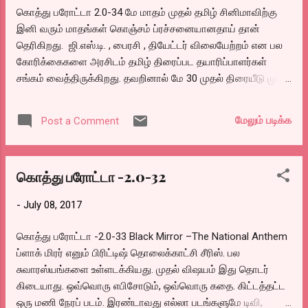
இரண்டடியை இடதும் வலதுமாய் நடந்து தேவர் மகன் நாசர் போல
கொத்து பரோட்டா 2.0-34 மே மாதம் முதல் தமிழ் சினிமாவிற்கு
என் முகத்துக்கு அருகில் அவர் முகத்தை வைத்து “யாரைப்
இனி வரும் மாதங்கள் கொஞ்சம் ப்ரச்சனையானதாய் தான்
பார்த்து போய்யாண்ணே?’.த்தா.. கொன்ருவேன்”. எனக்கு அவரின்
தெரிகிறது. ஜி.எஸ்.டி. , பைரசி , தியேட்டர் விலையேற்றம் என பல
மூச்சும் பேச்சும் அசூசையை வரவழைக்க, முகத்தை அந்த
கோரிக்கைகளை அரசிடம் தமிழ் திரைப்பட தயாரிப்பாளர்கள்
பக்கமாய் திருப்பிவிட்டு, “ரொம்ப நாறுதுன்ணே கிளம்புங்க”
சங்கம் வைத்திருக்கிறது. தவறினால் மே 30 முதல் திரையீடு முதல்
என்றேன். விருட்டென த...
தயாரிப்பு வரை ஸ்ட்ரைக் என்று அறிவித்திருக்கிறது. இன்னொரு
புறம் தமிழ் சினிமா விநியோகஸ்தர்கள் வருகிற மே மாதம் முதல்
மேலும் படிக்க
Post a Comment
எந்த படத்திற்கும் எம்.ஜி. கிடையாது என்று
முடிவெடுத்திருக்கிறார்கள். அது மட்டுமில்லாமல் இனி வரும்
காலங்களில் அவுட் ரைட் மற்றும் அட்வான்ஸ் முறையில் மட்டுமே
கொத்து பரோட்டா -2.0-32
வியாபாரம் செய்யபடுமென்றும் , ஐந்து கோடிக்கும் கிழ் உள்ள
பட்ஜெட் படங்களை இனி கமிஷனுக்கு மட்டுமே விநியோகம்
-
July 08, 2017
செய்யப்படுமென்றும் சொல்லியிருக்கிறார்கள். மற்றுமொரு
முக்கிய விஷயம் என்னவென்றால் இனி யாரும் எந்த படத்தையும்
கொத்து பரோட்டா -2.0-33 Black Mirror –The National Anthem
மொத்தமாக வாங்கிக் கொள்ள முடியாது. தயாரிப்பாளர் அந்தந்த
ப்ளாக் மிரர் எனும் பிரிட்டிஷ் தொலைக்காட்சி சீரிஸ். பல
ஏரியாக்களுக்கு என்று தனியே தான் வியாபாரம் செய்ய
சுவாரஸ்யங்களை உள்ளடக்கியது. முதல் விஷயம் இது தொடர்
வேண்டுமென்று சொல்லப்பட்டிருக்கிறது. மே மாதம்
கிடையாது. ஒவ்வொரு எபிசோடும், ஒவ்வொரு கதை. கிட்டத்தட்ட
அறிவிக்கப்பட்டிருக்கும் ஸ்ட்ரைக்கிற்கும் , இதற்கும் என்ன
ஒரு மணி நேரப் படம். இரண்டாவது எல்லா படங்களுமே டிவி,