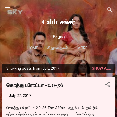
Skip to main content
Cable சங்கர்
Pages
HOME
சிறுகதைகள்
MORE…
Showing posts from July, 2017
SHOW ALL
P
o
கொத்து பரோட்டா -2.0-36
s
t
-
July 27, 2017
s
கொத்து பரோட்டா 2.0-36 The Affair -குறும்படம். தமிழில்
தற்காலத்தில் வரும் பெரும்பாலான குறும்படங்களில் ஒரு