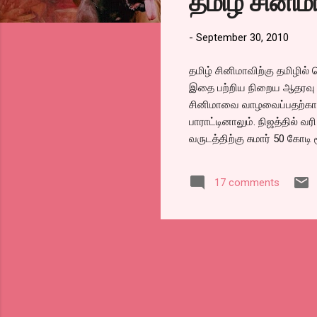
தமிழ் சினிமா
s
-
September 30, 2010
தமிழ் சினிமாவிற்கு தமிழில் 
இதை பற்றிய நிறைய ஆதரவு மற்
சினிமாவை வாழவைப்பதற்காக 
பாராட்டினாலும். நிஜத்தில் வ
வருடத்திற்கு சுமார் 50 கோடி 
காலத்தில் காந்தி, காமராஜ், 
கருத்துகள் சொல்லும் படங்கள
17 comments
பத்து ரூபாய் டிக்கெட்டுக்கு
மக்களுக்கு அளிக்கப்படும். 
அளிக்கப்படுவதால் மேலும் பலர
சென்று சேரும் என்றும் தான் 