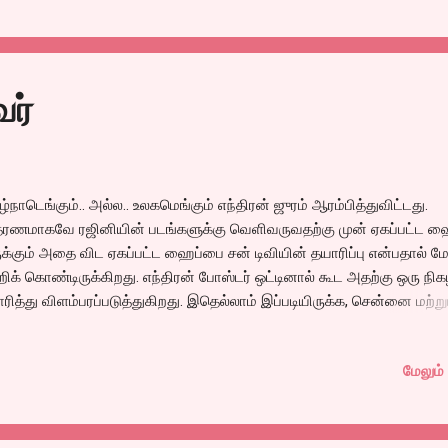
வை சிகிச்சைக்கு ஆகும் செலவு கிட்டத்தட்ட ரூபாய் ஒன்பது லட்சம் . இவர
ல்வர் செல்லுக்கும் உதவி கோரியிருக்கிறார்கள். நாமும் நம் பங்கிற்கு உதவ
ற எண்ணத்தில் உங்களின் பார்வைக்கு வைத்திருக்கிறேன். எவ்வளவோ நல
ியங்களுக்கு நம் பதிவுலகம் முன்னுதாரணமாய் இருந்திருக்கிறது. மேலும்
வர்
குழந்தையின் மருத்துவ சான்றிதழ்கள், மருத்துவர்களின் பரிந்துரை
ண்டுவோர்கள் என்னை தொலைபேசி எண்ணிலோ.. அல்லது மின...
ழ்நாடெங்கும்.. அல்ல.. உலகமெங்கும் எந்திரன் ஜுரம் ஆரம்பித்துவிட்டது.
ரணமாகவே ரஜினியின் படங்களுக்கு வெளிவருவதற்கு முன் ஏகப்பட்ட ஹ
க்கும் அதை விட ஏகப்பட்ட ஹைப்பை சன் டிவியின் தயாரிப்பு என்பதால் மே
றிக் கொண்டிருக்கிறது. எந்திரன் போஸ்டர் ஒட்டினால் கூட அதற்கு ஒரு நிகழ
ரித்து விளம்பரப்படுத்துகிறது. இதெல்லாம் இப்படியிருக்க, சென்னை மற்று
் சப்பர்ப்ஸ் எனப்படும் செங்கல்பட்டு மாவட்ட ஏரியாக்களில் மட்டும் சுமார்
பதுக்கு மேற்பட்ட திரையரங்குகளில் வெளியிடப்படுகிறது. (அது என்ன
மேலும் 
்கல்பட்டு ஏரியா என்று கேட்பவர்களுக்கு உடனே சினிமா வியாபாரம் புத்தக
்கி படியுங்கள்.. சும்மா ஒரு விளம்பரம்தான்.. ஹி..ஹி..) சுற்றிச் சுற்றிப் பார்த்
 வாரத்தில் சென்னை மற்றும் அதன் சுற்று வட்டாரங்களில் எல்லோரும் படம்
்த்துவிடுவார்கள். சுமார் இருநூறு கோடியளவில் இந்தியாவிலேயே அதிக ச