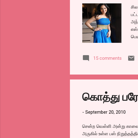
சில
பட்
அந்
எஸ்
பெய
வரு
வெள
15 comments
ட்ர
என்
வரு
அப்
பக்
கொத்து பரோ
எஸ்
இரண
ஹீர
-
September 20, 2010
சென்ற வெள்ளி அன்று காலையி
அருகில் உள்ள பஸ் நிறுத்தத்