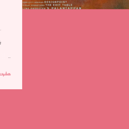
.
்
ு
படிக்க
கு
ீடையே