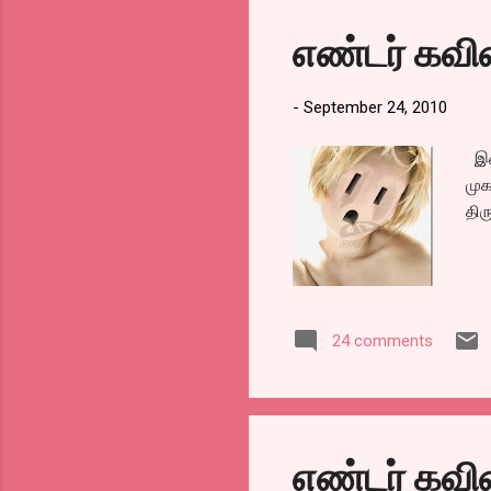
செய
எண்டர் கவ
கர்
சன்
-
September 24, 2010
இன்
முக
திர
24 comments
எண்டர் கவ