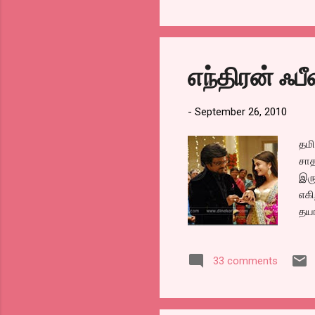
அறு
முத
என்
கார
எந்திரன் ஃபீ
இக்
வே
-
September 26, 2010
தமி
சாத
இரு
எகி
தயா
அதன
என்
33 comments
செங
வாங
ஒரு
பார