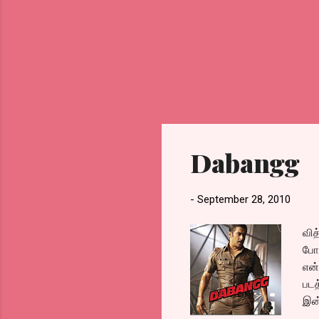
Dabangg
-
September 28, 2010
வித
போக
என்
படத
இன்
தொட