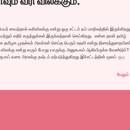
வும் வரி விலக்கும்.
பெயர் வைத்தால் வரிவிலக்கு என்று ஒரு சட்டம் நம் மாநிலத்தில் இருக்கிறது
றும் எதிர் கருத்துக்கள் இருக்கத்தான் செய்கிறது. என்ன தான் தமிழ்
தமிழக முதல்வர் அவர்கள் செய்த பெரும் உதவி என்று திரைத்துறையினர
ரி விலக்கு என்று வரும் போது யாருக்கு அனுகூலம் ஆகியிருக்க வேண்டும்?.
ரூபாய் வரை அரசுக்கு நஷ்டம் ஏற்படுத்துகிறது இச்சட்டத்தின் மூலம். ஒரு
மற்றும் தேசபக்தியை பறைசாற்றும் திரைப்படங்கள், நல்ல சமூதாய சீர்திருத்த
ுக்கு வரிவிலக்கு கொடுப்பார்கள். அப்படி கொடுக்கப்படும் வரிவிலக்கானத
மேலும் 
 ஒரு ரூபாய் வரி என்றால் வரிவிலக்கு பெற்ற படத்தின் விலை ஒன்பது ரூபாய்க்
அதாவது வரிவிலக்கின் முழு அனுகூலம் படம் பார்க்கும் பொது மக்களுக்கு
் திரையரங்குக்கு வந்து படம் பார்ப்பார்கள். சிறந்த கருத்துகளும் மக்கள
வரி விலக்கு கொடுக...