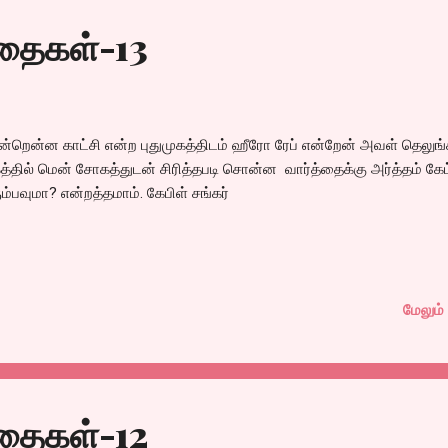
்யப்பட்டு தயாரிக்கப்பட்டிருக்கும் படம் என்பதால் தமிழகம், ஆந்திரா, கேரள
ிதைகள்-13
நாடகா மட்டுமல்ல, உலகமெங்கும் ஏகப்பட்ட எதிர்பார்ப்பை ஏற்படுத்தியிருக்கி
 டிவி தன் கோட்டையான தெற்கில் முக்கியமாய் ...
றென்ன காட்சி என்ற புதுமுகத்திடம் ஹீரோ ரேப் என்றேன் அவள் தெலுங்க
த்தில் மென் சோகத்துடன் சிரித்தபடி சொன்ன வார்த்தைக்கு அர்த்தம் கே
ும்பவுமா? என்றத்தமாம். கேபிள் சங்கர்
மேலும் 
ிதைகள்-12