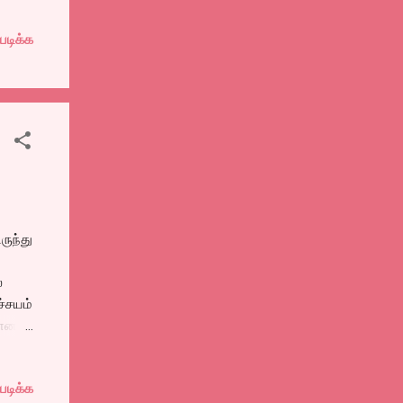
,
படிக்க
ூந்து
டைசி
நடை,
்கு
ருந்து
்
ச்சயம்
கான
தேன்.
சையை
படிக்க
ந்த