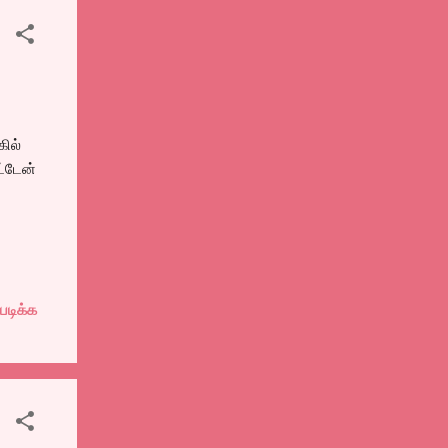
ா,
றது.
ில்
ட்டேன்
படிக்க