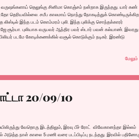
 வருஷங்களாய் தெலுங்கு சினிமா கொஞ்சம் நன்றாக இருந்தது. யார் கண்
டதோ தெரியவில்லை. சமீப காலமாய் நொந்து நோகடித்துக் கொண்டிருக்கிற
த லிஸ்டில் இந்த படம் கொம்மரம் புலி. இந்த புலிக்கு சொந்தக்காரர்
.ஜே.சூர்யா. புலியாக வருபவர் ஆந்திர பவர் ஸ்டார் பவன் கல்யாண். இவரது
ிலியர் படமே கோடிக்கணக்கில் வசூல் கொடுக்கும் நடிகர். இரண்டு
டஙக்ளுக்கு ஒரு முறையோ, மூன்று வருடஙக்ளுக்கு ஒரு முறையோ ப்டம்
ியிடுபவர். மொத்த ஆந்திர தேசமே.. காத்துக் கொண்டிருந்த படம். எனக்க
மேலும் 
ைலர் பார்த்த போதே ஒரு பி கிரேட் படம் இதை விட பெட்டராக இருக்கக்கூடு
று நினைத்திருந்தேன். அதை ஊர்ஜிதப்படுத்தியிருக்கிறது படம். ரொம்ப
ஷங்களுக்கு முன் வந்த பனிஷர் என்கிற படத்தின் உட்டாலக்கடியாக ஆரம்பித
புறம் தேவையில்லாமல் அய்யப்ப தரிசனம் படமாய் ஆரம்பித்து அவ்வப்போத
தி, நாட்டுபற்று ஜல்லியடித்தால் தேறிவிடும் என்று எந்த நம்பிக்கையில்
ட்டா 20/09/10
.ஜே.சூர்யா நம்பினார். மகாநடிகன் என்கிற படத்தில் ஒரு காட்சி வரும் அதில
்டு இயக்குனர்கள் சத்யராஜுக்கு கதை சொல்வார்கள். அதில் ஒருவர்
ோவுக்கு ஹீரோயினை விட ஒரு வயசு குறைவு....
லிருந்து வேறொரு இடத்திலும், இரவு பீச் ரோட் விவேகானந்தா இல்லம்
தில் அடுத்த நாள் காலை 5 மணி வரை படப்பிடிப்பு நடந்தது. இரவில் பதினோ