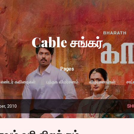
Skip to main content
Cable சங்கர்
Pages
எண்டர் கவிதைகள்
புத்தக விமர்சனம்
விமர்சனங்கள்
சாப
MORE…
PRIVACY POLICY
er, 2010
SH