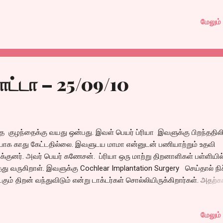
ு கோடியை தட்டியிருக்கிறது. வழக்கமாய் நல்லவன்/ கெட்டவன், ப்ரச்சனை
மேலும் 
லவன் ஜெயிப்பது என்ற வரைமுறைக்குள் வரும் கதை என்றாலும் ஆர்டிஸ்ட்
ெசென்ஸ் என்பது எவ்வளவு முக்கியம் என்பதை இப்படம் உணர்த்தும். சும்மா ப
ையாடியிருக்கிறார் சல்மான் கான். ஆரம்ப சண்டைக் காட்சியிலிருந்து, க
ைமாக்ஸ் காட்சிவரை அவர் ராஜ்ஜியம் தான். ஒரு மாதிரியான அரகன்ஸ், 
ாக் டெலிவரி எல்லாவற்றையும் பார்த்தால் அவர்கள் சீரியஸாகத்தான்
ட்டா – 25/09/10
ெடுத்திருக்கிறார்களா? இல்லை தமிழ் படம் போல கிண்டல்
்திருக்கிறார்களா? என்ற சந்தேகம் நிச்சயம் வரத்தான் செய்யும் அந்தளவுக
மாகவே சீரியஸாய் ஒரு பக்க...
த குழந்தைக்கு வயது ஒன்பது. இவள் பெயர் ப்ரியா இவளுக்கு பிறந்ததிலி
யாக காது கேட்டதில்லை. இவளுடய மாமா என்னுடன் பணியாற்றும் உதவி
்குனர். அவர் பெயர் கணேசன். ப்ரியா ஒரு மாற்று திறனாளிகள் பள்ளியில
த்து வருகிறாள். இவளுக்கு Cochlear Implantation Surgery செய்தால் நி
்கும் திறன் வந்துவிடும் என்று டாக்டர்கள் சொல்லியிருக்கிறார்கள். அதற்
ா மருத்துவ சான்றிதழ்களையும், மருத்துவர்கள் பரிந்துரைகளையும் பார்த்
குழந்தைக்கு இன்னும் இரண்டு வருடங்களுக்குள் இந்த அறுவை சிகிச்
மேலும் 
்யாவிட்டால் பின்பு எப்போதுமே செய்ய முடியாது என்று சொல்கிறார்கள். இ