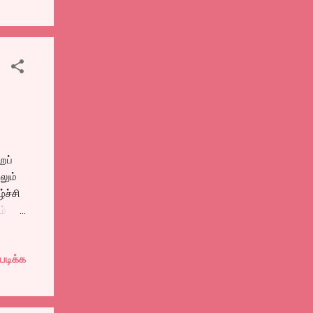
்கள்
லாமே
்ல
ைப்
லும்
்ச்சி
ம்
படிக்க
ம்
தால்
ெலவு