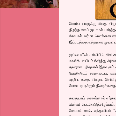
ரொம்ப நாளுக்கு பிறகு திர
திறந்த வாய் மூடாமல் பார்த
கோபால் வர்மா மொக்கையாக 
இப்படத்தை எத்தனை முறை பாத
மும்பையின் கல்லியில் சின
மாலிக் பாயிடம் சேர்ந்து அவ
தவறான புரிதலால் இருவரும் 
போலிஸிடம் சரணடைய, மாலிக
பற்றிய கதை. நிறைய தெரிந்த 
போல பரபரக்கும் திரைக்கதை
கதையாய் சொன்னால் ஏற்கனவே
பின்னி பெடலெடுத்திருப்பார்
மோகன் லால், சந்துவிடம் 