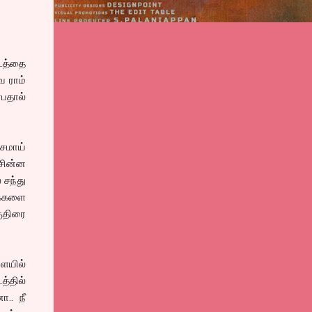
படத்தை
ே ராம்
பதால்
சமாய்
 சின்ன
 சந்து
க்களை
குதிரை
ளேயில்
த்தில்
.. நீ