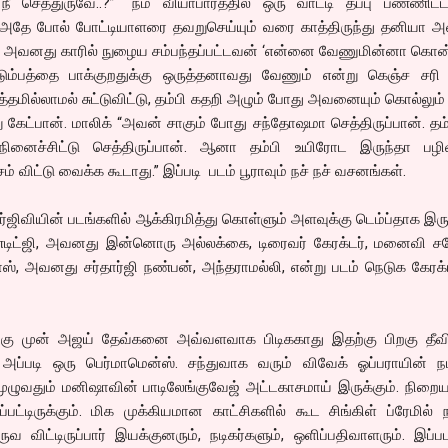
ீ செத்துருவே..?” “நம் வியாபாரத்தில் ஒரு வாட்டி தப்பு பண்ணிட்ட
ு” அதே போல் போட்டியாளரை தவறுசெய்யும் வரை காத்திருந்து தனியா
 அவனது காரில் நுழைய சம்பந்தப்பட்டவன் ‘என்னை வேணுமின்னா கொன்ன
ுடும்பத்தை பாக்குறதுக்கு ஒருத்தனாவது வேணும் என்று கெஞ்ச சரி 
சத்தமில்லாமல் சுட்டுவிட்டு, தம்பி கதறி அழும் போது அவனையும் கொல்லும
று கேட்பான். மாலிக் “அவன் சாகும் போது சந்தோஷமா செத்திருப்பான். த
ினைச்சிட்டு செத்திருப்பான். ஆனா தம்பி உயிரோட இருந்தா பழி
்சம் விட்டு வைக்க கூடாது.” இப்படி படம் பூராவும் நச் நச் வசனங்கள்.
்ஜிவியின் படங்களில் ஆக்கிரமித்து கொள்ளும் அளவுக்கு டெம்ப்தாக இருக
பண்டிட்ஜி, அவனது இன்னொரு அல்லக்கை, டிரைவர் கேரக்டர், மனைவி ச
ாஸ், அவனது சர்தார்ஜி நண்பன், அந்தராமல்லி, என்று படம் நெடுக கேரக்
ற்கு முன் அஜய் தேவ்கனை அவ்வளவாக பிடிககாது இதற்கு பிறகு தீவ
. அப்படி ஒரு பெர்மாமென்ஸ். சந்துவாக வரும் விவேக் ஓப்பராயின் நடி
 முழுவதும் மனிஷாவின் பாடிலேங்குவேஜ் அட்டகாசமாய் இருக்கும். நிறைய
்பட்டிருக்கும். மிக முக்கியமான காட்சிகளில் கூட சிங்கிள் ப்ரேமில்
 விட்டிருப்பார் இயக்குனரும், நடிகர்களும், ஒளிப்பதிவாளரும். இப்பட