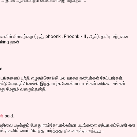
் அதான் ஆசிர்வாதம் வாங்கலாம்னு வந்தேன் ..
களில் சிலவற்றை ( பூத், phoonk , Phoonk - II , ஆக்), தவிர மற்றவை
king தான்..
id…
்களைப் பற்றி எழுதச்சொல்லி பல வாசக நண்பர்கள் கேட்டார்கள்.
டுகோளுக்கினங்கி இந்த் பார்க வேண்டிய படங்கள் வரிசை. உங்கள்
 மேலும் வளரும்.நன்றி
ன்
said…
 பதிவை படிக்கும் போது ராம்கோபால்வர்மா படங்களை சத்யா,கம்பெனி என
குகளில் வாய் பிளந்து பார்த்தது நினைவுக்கு வந்தது...