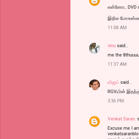
என்னோட DVD col
இதில மோகன்லால் 
11:08 AM
vinu
said…
me the 8thuuu
11:37 AM
விஜய்
said…
RGVயின் இதற்க
3:36 PM
Venkat Saran.
s
Excuse me I am 
venkatsaranblo