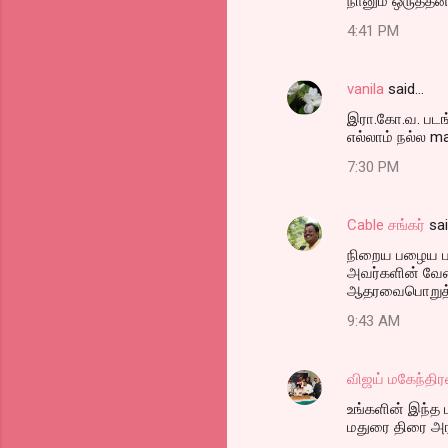
நானும் ஒருத்தன
4:41 PM
vanila
said…
இரா.கோ.வ. படங்
எல்லாம் நல்ல ma
7:30 PM
Cable சங்கர்
sa
நிறைய பழைய படங
அவர்களின் வேண்
ஆதரவைபொறுத்து
9:43 AM
விஜய் மகேந்திர
உங்களின் இந்த
மதுரை திரை அரங்