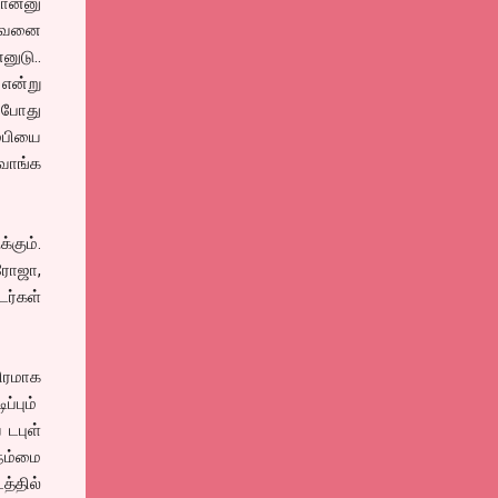
ான்னு
 அவனை
ுடு..
என்று
் போது
ம்பியை
வாங்க
்கும்.
ரோஜா,
டர்கள்
ிரமாக
ப்பும்
 டபுள்
 நம்மை
த்தில்