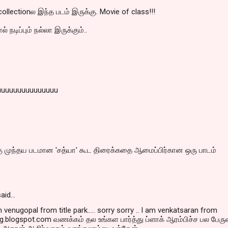
lectionல இந்த படம் இருக்கு. Movie of class!!!
நடிப்பும் நல்லா இருக்கும்..
uuuuuuuuuuuuuuu
ு முந்தய படமான 'சத்யா' கூட திரைக்கதை ஆமைப்பிர்கான ஒரு பாடம்
aid…
venugopal from title park..... sorry sorry .. I am venkatsaran from
g.blogspot.com வணக்கம் தல உங்கள பார்த்து ப்ளாக் ஆரம்பிச்ச பல பேரு