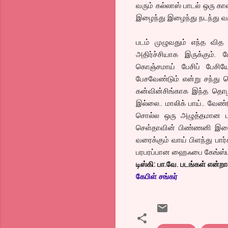
வரும் கல்லாஸ் பாடல் ஒரு கா
இழைந்து இழைந்து நடந்து வ
படம் முழுவதும் எந்த வித ம
அதிர்ச்சியாக இருக்கும்.
கொஞ்சமாய் பேசிப் பேசிய
பேசவேண்டும் என்று சந்து ச
கன்வின்சிங்காக இந்த தொழி
இல்லை.. மாலிக் பாய்.. வேண்
சொல்ல ஒரு அழுத்தமான புன்
செள்தாவின் பிண்ணனி இசை 
வரைக்கும் வாய் பிளந்து பார
பரபரப்பான ஹைஃபை கேங்ஸ்டர் 
டிஸ்கி: பா.வே. படங்கள் என்ற
கேபிள் சங்கர்