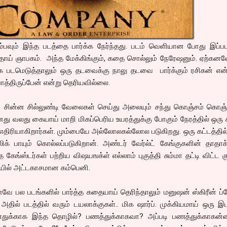
ும்பவும் இந்த படத்தை பார்க்க நேர்ந்தது. படம் வெளியான போது இப்
்ததாய் ஞாபகம். அந்த மேக்கிங்கும், கதை சொல்லும் நேரேஷனும். ஏற்கனவ
படமெடுத்தாலும் ஒரு தடவைக்கு நாலு தடவை பார்க்கும் ரசிகன் என்
்திருப்பேன் என்று தெரியவில்லை.
்ன சின்ன சில்லுண்டி வேலைகள் செய்து அலையும் சந்து கொஞ்சம் கொஞ்
னது வலது கையாய் மாறி மிகப்பெரிய உயரத்துக்கு போகும் நேரத்தில் ஒரு
எதிரியாகிறார்கள். மும்பையே அல்லோலகல்லோல படுகிறது. ஒரு கட்டத்தில்
் பாயும் கொல்லப்படுகிறான். அண்டர் வேர்ல்ட் கேங்குகளின் தாதா
கேங்ஸ்டர்கள் பற்றிய விஷயஙக்ள் எல்லாம் புகுத்தி சும்மா தட்டி விட்ட 
யில் அட்டகாசமான கம்பெனி.
 பல படங்களில் பார்த்த கதையாய் தெரிந்தாலும் மனுஷன் ஸ்கிரீன் ப்
. அதில் படத்தில் வரும் டயலாக்குகள்.. மிக ஷார்ப். முக்கியமாய் ஒரு இட
“எதுக்காக இந்த தொழில்? பணத்துக்காகவா? அப்படி பணத்துக்காகன்னா