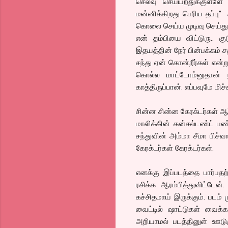
செலவு செய்யறதுக்குள்ளே ந
மன்னிக்கிறது பெரிய தப்ப
கொலை செய்ய முடிவு செய்து
என் தம்பியை விட்டுரு.. க
இதயத்தின் நேர் பின்பக்கம் 
சந்து ஏன் கொன்றீர்கள் என்
கொல்ல மாட்டோம்னுதான் ந
காத்திருப்பான். எப்பவுமே மிச
சின்ன சின்ன கேரக்டர்கள் ஆர
மாலிக்கின் கன்சல்டண்ட் 
சந்துவின் அம்மா சீமா பிச்வ
கேரக்டர்கள் கேரக்டர்கள்.
எனக்கு இப்படத்தை பார்பத
ரசிக்க ஆரம்பித்துவிட்டேன்
கச்சிதமாய் இருக்கும். படம்
வைட்டில் ஷாட்டுகள் வைக்கப
அறியாமல் படத்தினுள் ஊடுருவ