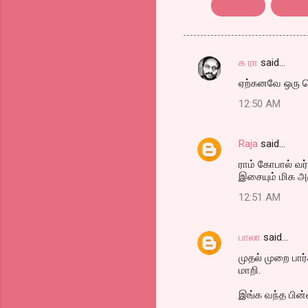
company
Hindi f
க ரா
said…
C
ஏற்கனவே ஒரு ரெ
o
12:50 AM
m
m
Raja
said…
e
ராம் கோபால் வர்
n
இசையும் மிக அ
t
12:51 AM
s
பாலா
said…
முதல் முறை பார
மாறி.
இங்க வந்த பின்ன