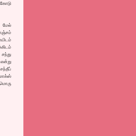
அழகோடு
ி மேல்
ஞ்சம்
யிடம்
்கிடம்
 சந்து
 என்று
ந்தீப்
ாக்ஸ்
டுமொரு