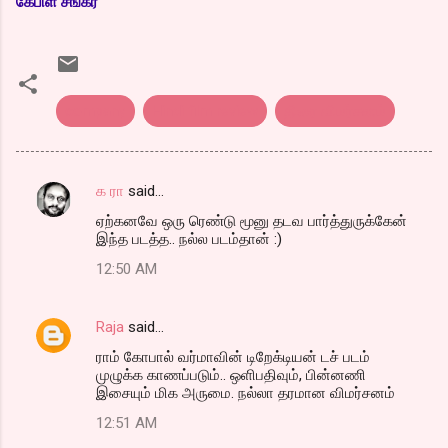
கேபிள் சங்கர்
company
Hindi film review
திரை விமர்சனம்
க ரா
said…
C
ஏற்கனவே ஒரு ரெண்டு மூனு தடவ பார்த்துருக்கேன்
o
இந்த படத்த.. நல்ல படம்தான் :)
m
12:50 AM
m
e
Raja
said…
n
ராம் கோபால் வர்மாவின் டிறேக்டியன் டச் படம்
t
முழுக்க காணப்படும்.. ஒளிபதிவும், பின்னணி
இசையும் மிக அருமை. நல்லா தரமான விமர்சனம்
s
12:51 AM