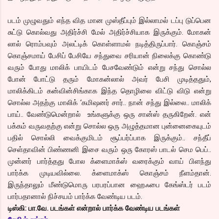
படம் முழுவதும் எந்த வித மான முஸ்தீப்பும் இல்லாமல் டப்பு டுப்பென
சுட்டு கொல்வது அதிர்ச்சி மேல் அதிர்ச்சியாக இருக்கும். மோகன்
லால் ரொம்பவும் அலட்டிக் கொள்ளாமல் நடித்திருப்பார். கொஞ்சம்
கொஞ்சமாய் பேசிப் பேசியே சந்துவை சரியான் நிலைக்கு கொண்டு
வரும் போது மாலிக் பாயிடம் பேசவேண்டும் என்று சந்து சொல்ல
போன் போட்டு தரும் மோகன்லால் அவர் பேசி முடித்ததும்,
மாலிக்கிடம் கன்வின்சிங்காக இந்த தொழிலை விட்டு விடு என்று
சொல்ல அதற்கு மாலிக் ‘கமிஷனர் சார்.. நான் சந்து இல்லை.. மாலிக்
பாய்.. வேண்டுமென்றால் உங்களுக்கு ஒரு சான்ஸ் தருகிறேன். என்
பக்கம் வருவதற்கு என்று சொல்ல ஒரு அழுத்தமான புன்னைகையுடம்
பதில் சொல்லி வைக்குமிடம் சூப்பர்ப்பாக இருக்கும்.. சந்தீப்
செள்தாவின் பிண்ணனி இசை வரும் ஒரு கோரஸ் பாடல் செம பெப்..
முன்னர் பார்த்தது போல க்ளைமாக்ஸ் வரைக்கும் வாய் பிளந்து
பார்க்க முடியவில்லை. க்ளைமாக்ஸ் கொஞ்சம் நீளம்தான்.
இருந்தாலும் மீண்டுமொரு பரபரப்பான ஹைஃபை கேங்ஸ்டர் படம்
பார்பதானால் நிச்சயம் பார்க்க வேண்டிய படம்.
டிஸ்கி: பா.வே. படங்கள் என்றால் பார்க்க வேண்டிய படங்கள்