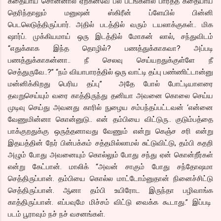
கதையாய் சொன்னால் ஏற்கனவே பல படங்களில் பார்த்த கதையாய்
தெரிந்தாலும் மனுஷன் ஸ்கிரீன் ப்ளேயில் பின்னி
பெடலெடுத்திருப்பார். அதில் படத்தில் வரும் டயலாக்குகள்.. மிக
ஷார்ப். முக்கியமாய் ஒரு இடத்தில் மோகன் லால், சந்துவிடம்
“எதுக்காக இந்த தொழில்? பணத்துக்காகவா? அப்படி
பணத்துக்காகன்னா.. நீ செலவு செய்யறதுக்குள்ளே நீ
செத்துருவே..?” “நம் வியாபாரத்தில் ஒரு வாட்டி தப்பு பண்ணிட்டான்னு
மன்னிக்கிறது பெரிய தப்பு” அதே போல் போட்டியாளரை
தவறுசெய்யும் வரை காத்திருந்து தனியா அவனை கொலை செய்ய
முடிவு செய்து அவனது காரில் நுழைய சம்பந்தப்பட்டவன் ‘என்னை
வேணுமின்னா கொன்னுடு.. என் தம்பியை விட்டுரு.. குடும்பத்தை
பாக்குறதுக்கு ஒருத்தனாவது வேணும் என்று கெஞ்ச சரி என்று
இதயத்தின் நேர் பின்பக்கம் சத்தமில்லாமல் சுட்டுவிட்டு, தம்பி கதறி
அழும் போது அவனையும் கொல்லும் போது சந்து ஏன் கொன்றீர்கள்
என்று கேட்பான். மாலிக் “அவன் சாகும் போது சந்தோஷமா
செத்திருப்பான். தம்பியை கொல்ல மாட்டோம்னுதான் நினைச்சிட்டு
செத்திருப்பான். ஆனா தம்பி உயிரோட இருந்தா பழிவாங்க
காத்திருப்பான். எப்பவுமே மிச்சம் விட்டு வைக்க கூடாது.” இப்படி
படம் பூராவும் நச் நச் வசனங்கள்.