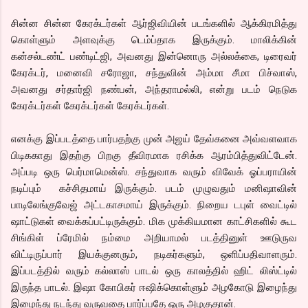
சின்ன சின்ன கேரக்டர்கள் ஆர்ஜிவியின் படங்களில் ஆக்கிரமித்து
கொள்ளும் அளவுக்கு டெம்ப்தாக இருக்கும். மாலிக்கின்
கன்சல்டண்ட் பண்டிட்ஜி, அவனது இன்னொரு அல்லக்கை, டிரைவர்
கேரக்டர், மனைவி சரோஜா, சந்துவின் அம்மா சீமா பிச்வாஸ்,
அவனது சர்தார்ஜி நண்பன், அந்தராமல்லி, என்று படம் நெடுக
கேரக்டர்கள் கேரக்டர்கள் கேரக்டர்கள்.
எனக்கு இப்படத்தை பார்பதற்கு முன் அஜய் தேவ்கனை அவ்வளவாக
பிடிககாது இதற்கு பிறகு தீவிரமாக ரசிக்க ஆரம்பித்துவிட்டேன்.
அப்படி ஒரு பெர்மாமென்ஸ். சந்துவாக வரும் விவேக் ஓப்பராயின்
நடிப்பும் கச்சிதமாய் இருக்கும். படம் முழுவதும் மனிஷாவின்
பாடிலேங்குவேஜ் அட்டகாசமாய் இருக்கும். நிறைய டபுள் வைட்டில்
ஷாட்டுகள் வைக்கப்பட்டிருக்கும். மிக முக்கியமான காட்சிகளில் கூட
சிங்கிள் ப்ரேமில் நம்மை அறியாமல் படத்தினுள் ஊடுருவ
விட்டிருப்பார் இயக்குனரும், நடிகர்களும், ஒளிப்பதிவாளரும்.
இப்படத்தில் வரும் கல்லாஸ் பாடல் ஒரு காலத்தில் ஹிட் லிஸ்ட்டில்
இருந்த பாடல். இஷா கோபிகர் ஈஷிக்கொள்ளும் அழகோடு இழைந்து
இழைந்து நடந்து வருவதை பார்ப்பதே ஒரு அழகுதான்.