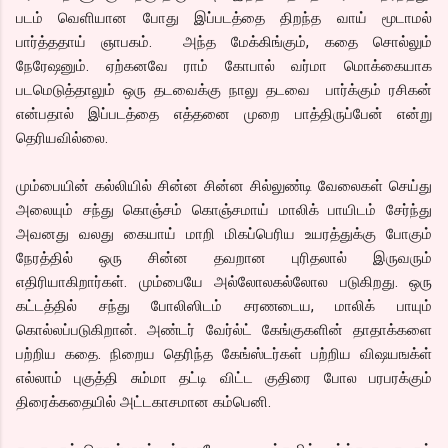
படம் வெளியான போது இப்படத்தை திறந்த வாய் மூடாமல்
பார்த்ததாய் ஞாபகம். அந்த மேக்கிங்கும், கதை சொல்லும்
நேரேஷனும். ஏற்கனவே ராம் கோபால் வர்மா மொக்கையாக
படமெடுத்தாலும் ஒரு தடவைக்கு நாலு தடவை பார்க்கும் ரசிகன்
என்பதால் இப்படத்தை எத்தனை முறை பாத்திருப்பேன் என்று
தெரியவில்லை.
மும்பையின் கல்லியில் சின்ன சின்ன சில்லுண்டி வேலைகள் செய்து
அலையும் சந்து கொஞ்சம் கொஞ்சமாய் மாலிக் பாயிடம் சேர்ந்து
அவனது வலது கையாய் மாறி மிகப்பெரிய உயரத்துக்கு போகும்
நேரத்தில் ஒரு சின்ன தவறான புரிதலால் இருவரும்
எதிரியாகிறார்கள். மும்பையே அல்லோலகல்லோல படுகிறது. ஒரு
கட்டத்தில் சந்து போலிஸிடம் சரணடைய, மாலிக் பாயும்
கொல்லப்படுகிறான். அண்டர் வேர்ல்ட் கேங்குகளின் தாதாக்களை
பற்றிய கதை. நிறைய தெரிந்த கேங்ஸ்டர்கள் பற்றிய விஷயஙக்ள்
எல்லாம் புகுத்தி சும்மா தட்டி விட்ட குதிரை போல பரபரக்கும்
திரைக்கதையில் அட்டகாசமான கம்பெனி.