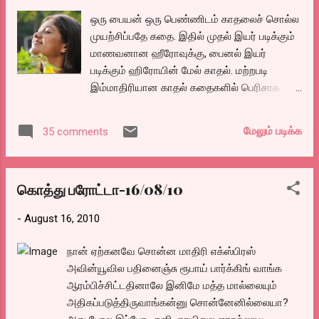
செய்து கொள்ளாமல் ஸ்த்ரிலோலனாய் அ...
ஒரு பையன் ஒரு பெண்ணிடம் காதலைச் சொல்ல
முயற்சிப்பதே கதை. இதில் முதல் இயர் படிக்கும்
மாணவனான ஹீரோவுக்கு, பைனல் இயர்
படிக்கும் ஹிரோயின் மேல் காதல். மற்றபடி
இம்மாதிரியான காதல் கதைகளில் பெரிசாக
என்ன திரும்ப திரும்ப சொல்லிவிட முடியும்
என்று கேட்பவர்களுக்கு கொஞ்சம் முடிஞ்சா
மேலும் படிக்க
35 comments
முடியும்னு சொல்லியிருக்காங்க.. பாலாஜி ஒரு
தச்சரின் மகன். பார்த்த மாத்திரத்திலேயே
சஞ்சனாவை காதலிக்க ஆரம்பிக்க, கொஞ்சம்
கொத்து பரோட்டா-16/08/10
கொஞ்சமாய் ப்ரெண்ட் ஆகிறார் பாலாஜி. அதுவும்
எப்படி? சஞ்சனாவை காதலிக்க ஆசைப்படும்
-
August 16, 2010
சீனியர் மாணவர்களுக்கு ஹெல்ப் செய்வதை
போல தொடர்ந்து சஞ்சனாவுடன் பயணிக்கிறார்.
நான் ஏற்கனவே சொன்ன மாதிரி எக்ஸ்பிரஸ்
எப்படி பாலாஜி தன் காதலை சஞ்சனாவிடம்
அவின்யூவில பதினைஞ்சு ரூபாய் பார்க்கிங் வாங்க
சொல்கிறார் அதை சஞ்சனா ஏற்றுக்
ஆரம்பிச்சிட்டதினாலே இனிமே மத்த மால்லையும்
கொண்டாரா..? என்பதுதான் கதை. படம் முழுக்க
அதிகப்படுத்திருவாங்கன்னு சொன்னேனில்லையா?
முடிந்த வரை நகைச்சுவையோடு