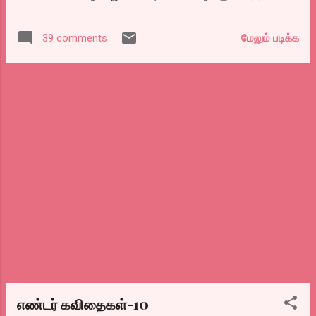
மகன் ஹர்ஷவர்தன் வேறு நடித்திருக்க, ஒரு நல்ல
தயாரிப்பாளர் என்று கிடைத்துவிட்டால் எதை
மேலும் படிக்க
39 comments
வேண்டுமானாலும் படமாக்கிவிட முடிகிறது..
கீழிருக்கும் படங்களை மட்டுமே பார்ப்பவர்கள்
பாக்யவான்கள். இதற்கு மேல் ஒன்னும் சொல்லி
பிரயோஜனமில்லை.. இருக்கிற டைட்
ஷெட்யூலில் கஷ்டப்பட்டு நைட் ஷோ வேறு.
ட்ரைலரை பார்த்து ஏமாந்து போன
சோனகிரிகளில் நானும் ஒருவன். தமனின்
கோரே.. கொக்கோரே பாட்டையும் கட்
செய்துவிட்டார்கள். ஆ ஒருத்தருக்கு நன்றி
சொல்லணும். அது இயக்குனர் ரவிவர்மனுக்கு..
மொத்தமா 100 நிமிஷத்துல படத்தை முடிச்சு
அனுப்பினதுக்கு. பி கிரேட் படங்களில் கூட
ஏதாவது கதைன்னு ஒன்னு வச்சிருப்பாங்க..
மாஸ்கோவின் காவேரி – வேணாம் இருக்கிற
கடுப்புல எதாவது சொல்லிருவேன்.
எண்டர் கவிதைகள்-10