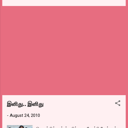
முத்தச்சியின் வீட்டில் வேலை பார்த்த
அதுக்கு சைட் டிஷ் என்ன தருவீங்கன்னு” கேட்டு
குஞ்சுமோல் அவரை பார்க்க வருகிறாள். வந்த
விழிக்க வைத்தவர்கள் நாங்கள். அப்படிபட்ட
இடத்தில் மருமகளும், குஞ்சுமோலும் தங்க நேரிட,
வடகறி என்கிற பிரபல அயிட்டத்துக்கு பேர் போன
இரவு இருவரும் தனிமையில் இருக்கும் போது
கடை தான் சைதாப்பேட்டை வி.எஸ்.முதலி
மருமகள், குஞ்சுமோலிடம் உனக்காக என் கணவர்
தெருவில் இருக்கும் மாரி ஓட்டல். ஒரு காலத்தில்
சாவதற்கு ரெண்ட...
சின்ன டீக்கடை ஓட்டு வீடாய் இருந்த ஹோட்டல்
இப்போது கட்டிடமாய் மாறியிருக்கிறது.
இவர்களின் ஸ்பெஷாலிட்டி வடகறி,
காலையிலிருந்து இரவு வரை வடகறி மட்டும்
சின்ன டம்ளர்களிலும், தூக்கு சட்டியிலும்,
ப்ளாஸ்டிக்கவர்களிலும், இப்போது ஹோட்டல்
காரர்களே ப்ளாஸ்டிக் டப்பாவில் பேக் செய்து தர,
போய் கொண்டேயிருக்கும், அவ்வளவு சுவை.
இது இட்லி, தோசை, பரோட்டா, செட் தோசை
என்று எல்லா விதமான அயிட்டங்களுக்கும்
இனிது.. இனிது
சேரும். வடகறி என்கிற அயிட்டம் மீந்து போன
-
August 24, 2010
வடை வகைகளை வைத்து செய்யப்பட்ட ஒரு
சை...