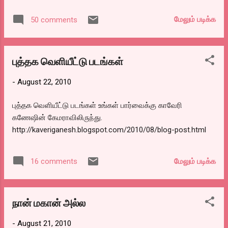
கலந்து கொண்டு வாழ்ததிய நல்லுங்களாகிய
ஒவ்வொரு விதம். எப்போதும் சீரியஸாய் தன்
நண்பர்களுக்கும், விழாவை சிறப்பாக அமைத்த
படிப்பு, தன் வாழ்க்கை என்று செல்ப் செண்டர்டாய்
மேலும் படிக்க
50 comments
கிழக்கு பதிப்பக நிறுவனத்திற்கும் நன்றிகள் பல.
அலையும் சங்கர், சும்மா ஜாலிக்காக சுற்றும்
புத்தகம் அபீஷியலாய் நேற்றுதான்
சங்கிதா. சீனியர் ஷ்ராப்ஸ், கிராமத்திலிருந்து
வெளியானாலும், வெளியான வெகு சில
வந்து படிக்கும் இளைஞன். குண்டு சீனியர்
புத்தக வெளியீட்டு படங்கள்
நாட்களில் எல்லா கடைகளிலும் விற்று தீர்ந்து,
மாணவன். எதையும...
அடுத்த ரீபிரிண்டுக்காக அர்டர் கொடுக்கும்
-
August 22, 2010
அளவுக்கு ஆதரவு கொடுத்திருக்கும் வாசக
நண்பர்களுக்கும் என் நன்றியோ.. நன்றி.. வீடியோ
புத்தக வெளியீட்டு படங்கள் உங்கள் பார்வைக்கு காவேரி
பார்க்க :
கணேஷின் கேமராவிலிருந்து.
http://thoughtsintamil.blogspot.com/2010/08
http://kaveriganesh.blogspot.com/2010/08/blog-post.html
/blog-post_22.html மேலும் படங்கள் பார்க்க :
http://kaveriganesh.blogspot.com/2010/08/bl
og-post.html
மேலும் படிக்க
16 comments
$$$$$$$$$$$$$$$$$$$$$$$$$$$$$$$$$$$$$
$$$$$$$$$$$$$$$$$$$$$$$$$$$
எம்.பிக்களுக்கு சம்பள உயர்வு வேண்டுமென்று
நான் மகான் அல்ல
பாராளுமன்றத்தில் மசோதா தாக்கல் செய்து,
உயர்வும் செய்துவிட்டார்கள். பதினைந்தாயிரம்
-
August 21, 2010