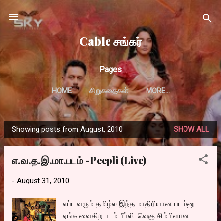
Skip to main content
Cable சங்கர்
Pages
HOME
சிறுகதைகள்
MORE…
Showing posts from August, 2010
SHOW ALL
P
o
எ.வ.த.இ.மா.படம் -Peepli (Live)
s
t
-
August 31, 2010
s
எப்ப வரும் தமிழ்ல இந்த மாதிரியான படம்னு
ஏங்க வைகிற படம் பீப்லி. வெகு சிம்பிளான