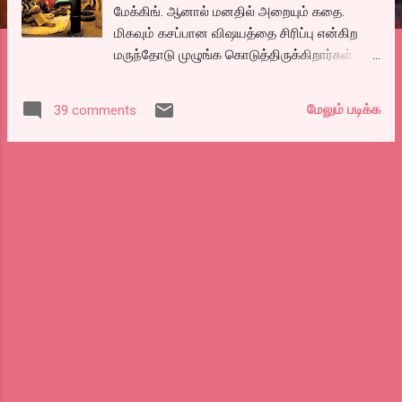
மேக்கிங். ஆனால் மனதில் அறையும் கதை.
மிகவும் கசப்பான விஷயத்தை சிரிப்பு என்கிற
மருந்தோடு முழுங்க கொடுத்திருக்கிறார்கள்.
இவ்வளவு இயல்பாக ஒரு கதையை சொல்ல
முடியுமா? மேக்கப்பில்லாத அழுக்கு முகங்களை
மேலும் படிக்க
39 comments
வைத்து நம்மை வசீகரீக்க முடியுமா? கொஞ்சம்
கூட கமர்ஷியல் இல்லாத ஒரு படத்தை அமீர்கான்
தயாரிக்க முன்வந்ததை போல தமிழில் எந்த
நிதிகளுக்காகவாவது தைரியம் இருக்கிறதா?.
படத்தில் தான் கமர்ஷியல் விஷயம் இல்லையே
தவிர படத்தை பொறுத்த வரை கமர்ஷியல் ஹிட்
தான். ஏனென்றால் பிவிஆர், சத்யம், ஐநாக்ஸில்
தொடர்ந்து வீக்கெண்டில் ஹவுஸ்புல்.
விவசாயிகள் தற்கொலைதான் படத்தின்
அடிநாதம், விவசாயம் நொடித்துப் போய்,
வறுமையிலும், பேங்க் லோன்கள் கட்ட முடியாமல்
கடனிலும் நிலத்தை இழப்பது மானக்கேடு என்று
நினைத்து தற்கொலை செய்து கொள்ளும்
விவசாயிகளை பற்றிய படம். நத்தாவும்