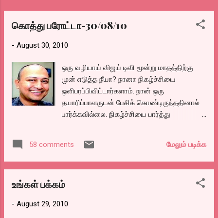
அவனுடய அண்ணன் புடியாவும் பேங்க் லோன்
கட்ட முடியாமல் அவர்களது நிலத்தை பேங்கிடம்
கொத்து பரோட்டா-30/08/10
இழக்கும் நிலையில் இருக்கிறார்கள். அவர்களால்
-
August 30, 2010
பணம் புரட்ட முடிய்வில்லை. எனவே லோக்கல்
அரசியல் வாதியிடம் போய் ...
ஒரு வழியாய் விஜய் டிவி மூன்று மாதத்திற்கு
முன் எடுத்த நீயா? நானா நிகழ்ச்சியை
ஒளிபரப்பிவிட்டார்களாம். நான் ஒரு
தயாரிப்பாளருடன் பேசிக் கொண்டிருந்ததினால்
பார்க்கவில்லை. நிகழ்ச்சியை பார்த்து
தொலைபேசியிலும், மின்னஞ்சலிலும்,
எஸ்.எம்.எஸிலும் பாராட்டிய நண்பர்கள்
மேலும் படிக்க
58 comments
அனைவருக்கும் நன்றி..நன்றி..நன்றி.. வீடியோ
லிங்க் http://tamilbase.com/index.php?
option=com_content&view=article&id=14048
உங்கள் பக்கம்
:neeya-naana-29-08-10-&catid=119:neeya-
naana&Itemid=127
-
August 29, 2010
&&&&&&&&&&&&&&&&&&&&&&&&&&&&&