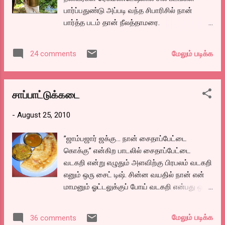
ரங்கராஜன், குத்ரேமுக் முத்துசாமி மற்றும்
பார்ப்பதுண்டு அப்படி வந்த சிபாரிசில் நான்
பலரின் விருப்பத்தின்படியால்.. கேபிள் சங்கர்
பார்த்த படம் தான் நீலத்தாமரை.
எம்.டி.வாசுதேவன் நாயர் கதையில், லால்ஜோஸ்
இயக்கத்தில் வெளிவந்து வெற்றிகரமாக ஓடிய
மேலும் படிக்க
24 comments
படம் என்று சொன்னார்கள். முப்பது
வருடங்களுக்கு முன்னால் இதே பெயரில்
வெளிவந்த படத்தைத்தான்
சாப்பாட்டுக்கடை
ரீமேக்கியிருக்கிறார்கள் என்பது உபரி செய்தி.
வழக்கமாய் மலையாளத்தில் அவ்வளவாக காதல்
-
August 25, 2010
கதைகள் பார்த்ததில்லை. இது ஒரு காதல் கதை.
வயதான முத்தச்சி ஒருத்தி தனியாய் உடல் நலம்
”ஜாம்பஜார் ஜக்கு... நான் சைதாப்பேட்டை
குன்றியிருக்க, அவரை பார்க்க, அவரது
கொக்கு” என்கிற பாடலில் சைதாப்பேட்டை
டாக்குமெண்டரி எடுக்கும் பேத்தியும், மருமகளும்
வடகறி என்று எழுதும் அளவிற்கு பிரபலம் வடகறி
வருகிறார்கள். பேத்தி அவ்வூர் கோயிலில்
எனும் ஒரு சைட் டிஷ். சின்ன வயதில் நான் என்
இருக்கும் ஒரு அதிசயமான காசு வைத்து
மாமனும் ஓட்டலுக்குப் போய் வடகறி என்பது ஒரு
தொடர்ந்து கடவுளிடம் வேண்டினால் மட்டுமே
மெயின் டிஷ் என்று நினைத்துக் கொண்டு,
பூக்கும் நீலநிற தாமரை பூவை பற்றி
ஆளுக்கு ஒரு வடகறி கேட்க, சர்வ் செய்பவன்
டாக்குமெண்டரி எடுக்கிறாள். முன்பு அந்த
மேலும் படிக்க
36 comments
எங்களை ஏற இறங்க பார்த்தவனை “அது சரி..