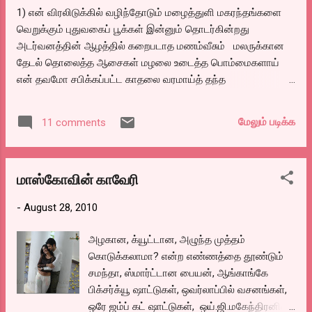
&&&&&&&&&&&&&&&&&&&&&&&&&&
1) என் விரலிடுக்கில் வழிந்தோடும் மழைத்துளி மகரந்தங்களை
வெள்ளி இரவு சுமார் ஒரு மணிக்கு நந்தனம்
வெறுக்கும் புதுவகைப் பூக்கள் இன்னும் தொடர்கின்றது
சிக்னலிலிருந்து தி.நகர் பக்கமாய் டிராபிக்
அடர்வனத்தின் ஆழத்தில் கறைபடாத மணம்வீசும் மலருக்கான
போலீஸால் திருப்பி விடப்பட்டேன். ஏன் என்று
தேடல் தொலைத்த ஆசைகள் மழலை உடைத்த பொம்மைகளாய்
கேட்டபோது ட்ராபிக் ஜாம் என்றார்கள். மேலும்
என் தவமோ சபிக்கப்பட்ட காதலை வரமாய்த் தந்த
கேள்விகள் கேட்டதற்கு பதில் சொல்லவில்லை..
தேவதைகளைத் தேடி... 2) சும்மாத் தான் இருக்கிறேன் கவிதை
சீக்கிரமா வீட்டிற்கு போற வழிய பாருங்க சார்
எழுதும் வேலையாவது கொடேன்! என்று கேட்டேன் கொஞ்சம்
என்றார் அவர். நமது ...
மேலும் படிக்க
11 comments
முத்தமிட்டுப்போ என்றாய் வேலைகேட்டால் சம்பளம் தருகிறாயே!
3) சுற்றும் பூமி உன் கால்களுக்குக் கீழ் என்றேன் தலைதான்
சுற்றுகிறது என்று நீ கண் சுழற்றியபோது நிஜமாகவே சுற்றத்
மாஸ்கோவின் காவேரி
தொடங்கியது பூமி 4) ஆடை அணியாமை பூக்களுக்கு அழகு
என்றேன் என்னை இழுத்து போர்த்திக் கொண்டாய் 5 )கொஞ்சும்
-
August 28, 2010
குழந்தையாய் உன் தெத்துப்பல் நாவினால் தடவித் தரட்டுமா?
டிஸ்கி; இந்த கவிதைகளை எழுதியவர் பதிவர் திரு. விந்தை
அழகான, க்யூட்டான, அழுந்த முத்தம்
மனிதன் அவர்கள். மேலும் அவர் படைப்புகளை படிக்க...
கொடுக்கலாமா? என்ற எண்ணத்தை தூண்டும்
http://vinthaimanithan.blogspot.com/ உங்கள் படைப்புகள் இந்த
சமந்தா, ஸ்மார்ட்டான பையன், ஆங்காங்கே
பக்கத்தில் வர என்னுடய மின்னஞ்சலுக்கு உங்கள் படைப்புகளை
பிக்சர்க்யூ ஷாட்டுகள், ஒவர்லாப்பில் வசனங்கள்,
அனுப்பவும்.. பரிசீலினைக்...
ஒரே ஜம்ப் கட் ஷாட்டுகள், ஒய்.ஜி.மகேந்திரனின்