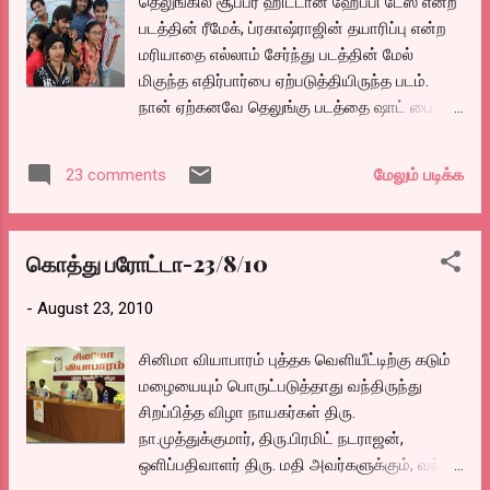
தெலுங்கில் சூப்பர் ஹிட்டான ஹேப்பி டேஸ் என்ற
படத்தின் ரீமேக், ப்ரகாஷ்ராஜின் தயாரிப்பு என்ற
மரியாதை எல்லாம் சேர்ந்து படத்தின் மேல்
மிகுந்த எதிர்பார்பை ஏற்படுத்தியிருந்த படம்.
நான் ஏற்கனவே தெலுங்கு படத்தை ஷாட் பை
ஷாட் அறுபது தடவைக்கு மேல் பார்த்து
மனப்பாடம் செய்துவிட்டபடியால் எந்த காட்சியை
மேலும் படிக்க
23 comments
பார்த்தாலும் ஒரிஜினல் படம் ஞாபகம் வருவதை
தவிர்க்க முடியவில்லை சிததார்த், மது, சங்கர்,
சங்கீதா, அப்பு என்கிற அபர்ணா, அந்த எம்.எல்.ஏ
கொத்து பரோட்டா-23/8/10
பையன், அரவிந்த் எனும் டைசன், சீனயர் ஷ்ர்ப்ஸ்
எனும் ஷ்ரவந்தி என்று நான்கு ஜோடிகளை சுற்றி
-
August 23, 2010
சுற்றி வரும் கதை. இவர்களின் நான்கு வருட
கல்லூரி வாழ்க்கையை படம் பிடித்து
சினிமா வியாபாரம் புத்தக வெளியீட்டிற்கு கடும்
காட்டியிருக்கிறார்கள். தனியாக இவர்களுக்குள்
மழையையும் பொருட்படுத்தாது வந்திருந்து
காதல் என்று ஆரம்பித்து ஓட்டாமல், மிக
சிறப்பித்த விழா நாயகர்கள் திரு.
இயல்பாய் நட்பினூடே அலைபாயும் காதலை,
நா.முத்துக்குமார், திரு.பிரமிட் நடராஜன்,
அதன் பின் வரும் ஈகோவை மிக அழகாய்
ஒளிப்பதிவாளர் திரு. மதி அவர்களுக்கும், வந்து
சொல்லியிருக்கிறார்கள். ஒவ்வொரு கேரக்டரும்