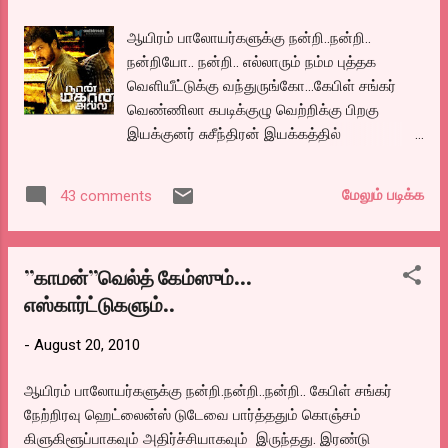
ரூபாயிலிருந்து, ஐம்பதாயிரம் ரூபாய் என்று
ஏற்றியும், அது போதாது என்று போராட்டம...
ஆயிரம் பாலோயர்களுக்கு நன்றி..நன்றி..
நன்றியோ.. நன்றி.. எல்லாரும் நம்ம புத்தக
வெளியீட்டுக்கு வந்துருங்கோ...கேபிள் சங்கர்
வெண்ணிலா கபடிக்குழு வெற்றிக்கு பிறகு
இயக்குனர் சுசீந்திரன் இயக்கத்தில்
வந்திருக்கும் இரண்டாவது படம். அப்பாவை
கொன்றவனை பழிவாங்கும் வழக்கமான கதை
மேலும் படிக்க
43 comments
தான். அதை முடிந்த வரையில் இண்ட்ரஸ்டாக
சொல்லியிருப்பதில் தான் இயக்குனரின்
கைவண்ணம் தெரிகிறது. வாழ்க்கையை பற்றி
”காமன்”வெல்த் கேம்ஸும்…
பெரிதாய் எதுவும் கவலைப்படாத கால்டாக்ஸி
எஸ்கார்ட்டுகளும்..
ட்ரைவரின் பையனான கார்த்திக்கு ஒரு
கல்யாணத்தில் காஜல் அகர்வாலை பார்த்த
-
August 20, 2010
மாத்திரத்திலேயே காதல் வந்துவிட, முதல் பாதி
முழுவதும், காதலும், கொண்டாட்டமுமாய்
ஆயிரம் பாலோயர்களுக்கு நன்றி.நன்றி..நன்றி.. கேபிள் சங்கர்
போகிறது. ஒரு இரட்டை கொலை சம்பத்தில்
நேற்றிரவு ஹெட்லைன்ஸ் டுடேவை பார்த்ததும் கொஞ்சம்
ஈடுபட்ட ஆட்களை கார்த்தியின் அப்பா
கிளுகிளூப்பாகவும் அதிர்ச்சியாகவும் இருந்தது. இரண்டு
பார்த்ததினால் அவரை டெம்போ ஏற்றி கொலை