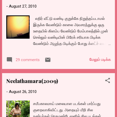
-
August 27, 2010
எதிர் வீட்டு வண்டி குறுக்கே நிறுத்தப்படாமல்
இருக்க வேண்டும் காலை அவசரத்துக்கு ஒரு
உதையில் கிளம்ப வேண்டும் மேம்பாலத்தில் முன்
செல்லும் வண்டியின் பிரேக் சரியாக பிடிக்க
வேண்டும் அழுந்த பிடிக்கும் போது க்ளட்ச் வயர்
கட்டாகாமல் இருக்க வேண்டும் சாயங்காலம்
திரும்ப வருகையில் மூச்சடைக்கும் ட்ராபிக்
மேலும் படிக்க
29 comments
இல்லாமல் இருக்க வேண்டும் பின்னால் வரும்
தண்ணீர் லாரி என் மேல் இடிக்காமல் நிறுத்த
வேண்டும் வீடு வந்து சேர்வதற்குள் உயிரோடு
Neelathamara(2009)
இருக்க வேண்டும் என ஆயிரம் வேண்டும்கள்
இவ்வனைத்தும் நடந்தால் அடுத்த நாளும் அஃதே
-
August 26, 2010
நடக்க வேண்டும். டிஸ்கி: எண்டர் கவிதைகள்
எழுதி ரொம்ப நாளாகிவிட்டது என்று
சமீபகாலமாய் மலையாள படங்கள் பார்ப்பது
கடிதமெழுதியும், தொலைபேசியிலும்
குறைவாகிவிட்டது. அதையும் மீறி சில
விரும்பிகேட்ட, சூலமங்களம் சுசீலா, காட்பாடி
நண்பர்கள் ரெகமண்டேஷனில் சில படங்கள்