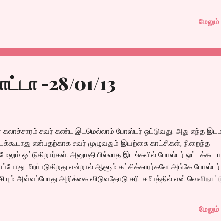
ணிட்டானுங்க?.” என்றதும் நான் ஆந்திரா போகும் ஐடியாவை சொன்னதும்
மேலும் 
றும் யோசிக்காமல் “எனக்கு தெலுங்கு தெரியாது இருந்தாலும் போய்
்த்துடுவோம்” என்றவர், “இரு பெங்களூர்ல பிரபு கிருஷ்ணா டிக்கெட் புக்
ணித்தரேன்னு சொல்லியிருந்தாரு. அங்க கிடைச்சுதுன்னா தமிழ்லேயே
்கலாமே” என்றதும் எனக்கும் ஒர் நப்பாசை சரி என்றேன். அடுத்த அரை ம
த்தில் ஃபேஸ்புக்கில் பிரபு கிருஷ்ணாவிடம் தொடர்பு கொண்டு , போன் நம்பர
ட்டா -28/01/13
்கி, 25ஆம் தேதி ஆறு மணிஷோவுக்கு டிக்கெட் புக் பண்ணியதை கன்பார்ம
்ய, நான், மணிஜி, கே.ஆர்.பி, பபாஷா சங்கர் ஆகியோர் காலை எட்டு மணிக
ஜி வீட்டில் ஆசெம்பிள் ஆவதாய் முடிவெடுத்தோம். ராத்திரி ...
ாச்சாரம் சுவர் கண்ட இடமெல்லாம் போஸ்டர் ஒட்டுவது. அது எந்த இட
ட்டக்கூடாது என்பதற்காக சுவர் முழுவதும் இயற்கை காட்சிகள், நிறைந்த
லும் ஒட்டுகிறார்கள். அனுமதியில்லாத இடங்களில் போஸ்டர் ஒட்டக்கூடா
ு எப்போது மீறப்படுகிறது என்றால் ஆளூம் கட்சிக்காரர்களே அங்கே போஸ்டர்
சியும் அவ்வப்போது அறிக்கை விடுவதோடு சரி. சமீபத்தில் என் வெளிநாட்ட
 போது மெட்ரோ ரயில் வேலைக்காக மறைப்பாக வைத்திருக்கும் இரும்பு
் எல்லாம் போஸ்டர் ஒட்டியிருப்பதைப் பார்த்து உங்க அரசாங்கம் இதை
மேலும் 
. கண்டிக்கும் ஆனா கேட்க மாட்டாங்க.. என்றதும் எங்க ஊரில் எல்லாம் அப்ப