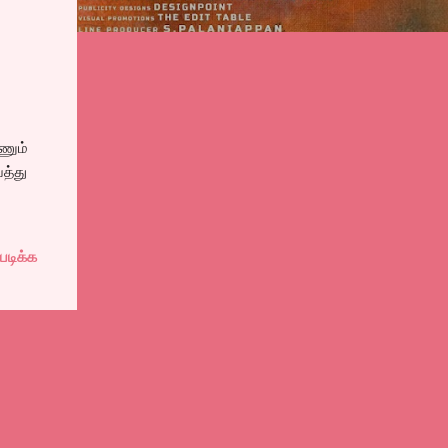
ணும்
த்து
படிக்க