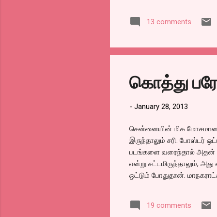
பண்
13 comments
சற்
பார
பண்
பாக
நேர
கொத்து பரோ
வாங
செய
மணி
-
January 28, 2013
சென்னையின் மிக மோசமான கல
இருந்தாலும் சரி. போஸ்டர் ஒ
படங்களை வரைந்தால் அதன் மே
என்று சட்டமிருந்தாலும், அத
ஒட்டும் போதுதான். மாநகராட்
நண்பர் ஒருவர் சென்னை வந்த
ஷீட்களில், மெட்ரோ தூண்களில
19 comments
கண்டிக்காதா? என்று கேட்டார்