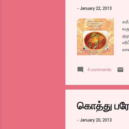
-
January 22, 2013
சமீ
வரு
குழ
சரி
வாட
பொற
குழ
4 comments
உண்
மீன
விட
நிச
நம்
கொத்து பரோ
குழ
மட்
-
January 20, 2013