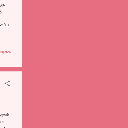
து.
ு
செய்ய
கு
 அஜய்
படிக்க
ட
்தான்
ம்