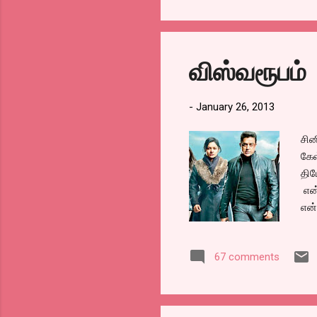
மீறி போஸ்டர் ஒட்டினால் அந்த
பெரிய ஃபைன் வசூலிக்கப்படு
வருமானமும் ஆச்சு, ஊரும் சு
விஸ்வரூபம்
-
January 26, 2013
சின
கேள
திய
என்
என்
நேச
மென
67 comments
ஆந்
நான
எத்
கொட