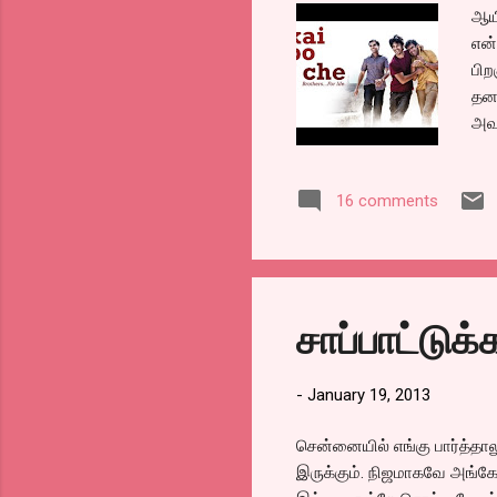
ஆயி
என்
பிற
தனக
அவர
இரு
எடு
16 comments
தேவ
தடை
@
சாப்பாட்டு
-
January 19, 2013
சென்னையில் எங்கு பார்த்தா
இருக்கும். நிஜமாகவே அங்கே