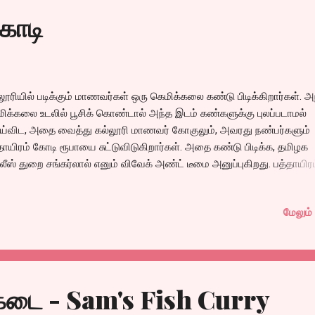
்டும்.
கோடி
லூரியில் படிக்கும் மாணவர்கள் ஒரு கெமிக்கலை கண்டு பிடிக்கிறார்கள். அ
ிக்கலை உடலில் பூசிக் கொண்டால் அந்த இடம் கண்களுக்கு புலப்படாமல்
்விட, அதை வைத்து கல்லூரி மாணவர் கோகுலும், அவரது நண்பர்களும்
தாயிரம் கோடி ரூபாயை சுட்டுவிடுகிறார்கள். அதை கண்டு பிடிக்க, தமிழக
ீஸ் துறை சங்கர்லால் எனும் விவேக் அண்ட் டீமை அனுப்புகிறது. பத்தாயிர
ியை ஒரு காரில் வைத்துக் கொண்டு ஊர் ஊராய் மாணவர்கள் சுற்ற, அத
டுபிடிக்கும் முயற்சியில் காமெடி, ஜேம்ஸ்பாண்ட் விவேக் வெல்கிறாரா?
மேலும் 
்லையா? என்பதுதான் கதை.
க்கடை - Sam's Fish Curry