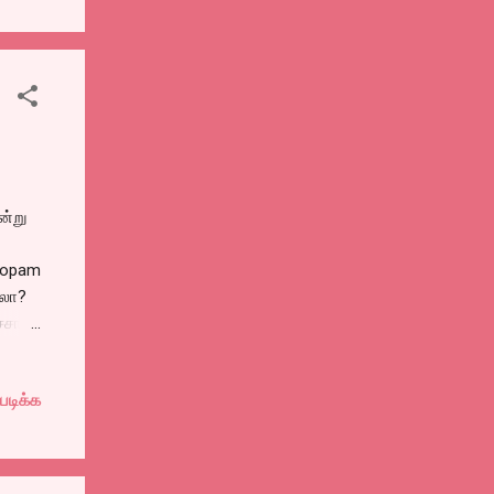
ிகப்
ன்று
roopam
டலா?
்சாய்
படிக்க
வன்
்
ழுத