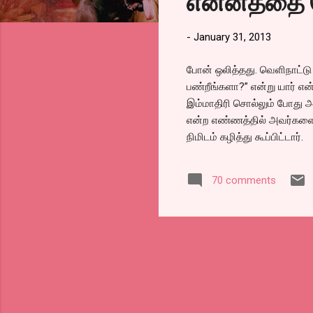
என்னத்தை 
s
-
January 31, 2013
போன் ஒலித்தது. வெளிநாட்டு ந
பண்றீங்களா?” என்று யார் எ
இம்மாதிரி சொல்லும் போது
என்ற எண்ணத்தில் அவர்களைப் 
நிமிடம் கழித்து கூப்பிட்டார்.
70 comments