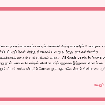
 போஸ்டர் சம்பந்தப்பட்ட ஆட்களுக்கு நோட்டீஸ் அனுப்பப்பட்டு, உடனடியாய் ம
ம். இங்கேயும் அதை இம்ப்ளிமெண்ட் செய்தால் அரசுக்கு வருமானத்துக்கு
த்தமாயிருக்கும் இல்லையா? என்றால் இருக்கும் தான் செய...
ிமா பார்ப்பதற்காக வண்டி கட்டிக் கொண்டு அந்த காலத்தில் போவார்கள் எ
்வி பட்டிருப்பீர்கள். நேற்று நிஜமாகவே அது நடந்தது. நாங்கள் போகிற
ேட்டர்களில் எல்லாம் சாரி சாரியாய் கார்கள். All Roads Leads to Viswa
று தான் சொல்ல வேண்டும். சினிமா பார்ப்பதற்காக இத்தனை மெனக்கெ
று கேட்டால் என்னால் பதில் சொல்ல முடியாது. ஏனென்றால் சினிமாவை மூச
ிக்கும் ஒருவரின் படத்தை பார்க்க ஒத்த சிந்தனையுள்ள ரசிகனுக்கு இந்த
க்கெடல் ஒன்றும் பெரிதல்ல. இதற்கு முன் மகதீரா பார்ப்பதற்காக
மேலும் 
திராவுக்கும், முங்காரு மலே பார்ப்பதற்காக கர்நாடகாவுக்கும் பயணப்பட்ட
். அப்படி பயணப்பட்டு பார்க்கும் படம் சிறப்பான ஒர் அனுபவமாய் இருந்தால
தனை சந்தோஷமாய் இருக்கும். அப்பேர்ப்பட்ட சந்தோஷத்தை விஸ்வரூபம்
ுத்தது. இப்பட்த்திற்கான செய்த பயணம் ஒர் அனுபவம். அதை தனியே எ