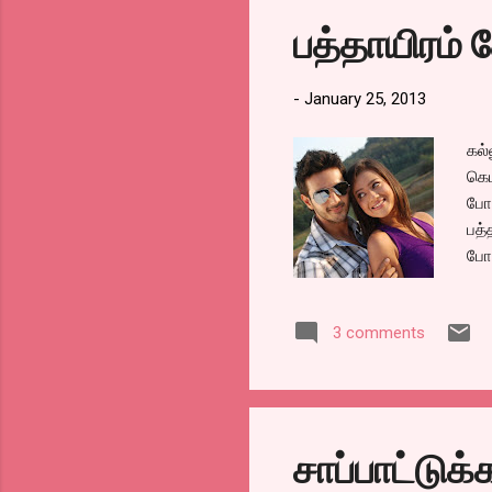
வேண
பத்தாயிரம் 
-
January 25, 2013
கல்
கெம
போய
பத்
போல
கோட
கண்
3 comments
இல
சாப்பாட்டு