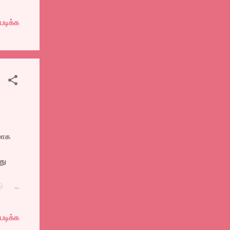
படிக்க
ணி
்
்
்கு
மாக
து
ு
படிக்க
டி