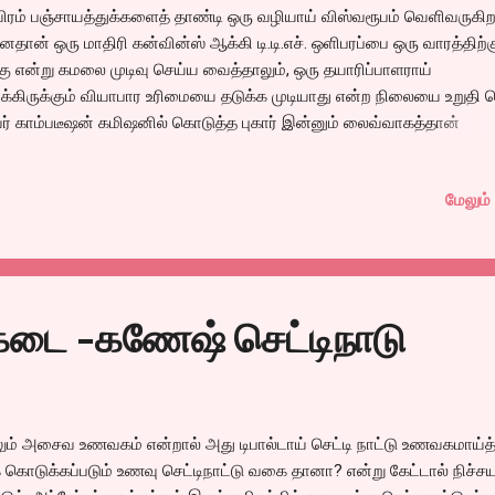
ரம் பஞ்சாயத்துக்களைத் தாண்டி ஒரு வழியாய் விஸ்வரூபம் வெளிவருகிற
னதான் ஒரு மாதிரி கன்வின்ஸ் ஆக்கி டி.டி.எச். ஒளிபரப்பை ஒரு வாரத்திற்க
கு என்று கமலை முடிவு செய்ய வைத்தாலும், ஒரு தயாரிப்பாளராய்
்கிருக்கும் வியாபார உரிமையை தடுக்க முடியாது என்ற நிலையை உறுதி 
் காம்படீஷன் கமிஷனில் கொடுத்த புகார் இன்னும் லைவ்வாகத்தான்
க்கிறது. அந்தப் புகாரை வருகிற வாரம் காம்படீஷன் கமிஷன் விசாரணைக்
த்துக் கொள்ளும் என்றிருக்கிறது. இதே போல மூன்று மாதங்களுக்கு முன்
மேலும் 
்கன், யாஷ்ராஜ் கம்பெனியினால் தன் படமான சன் ஆப் சர்தாரை வெளியி
 செய்கிறார்கள் என்று புகார் கொடுத்திருந்தார்.
@@@@@@@@@@@@@@@@@@@@@@
க்கடை -கணேஷ் செட்டிநாடு
லும் அசைவ உணவகம் என்றால் அது டிபால்டாய் செட்டி நாட்டு உணவகமாய்த
 கொடுக்கப்படும் உணவு செட்டிநாட்டு வகை தானா? என்று கேட்டால் நிச்சய