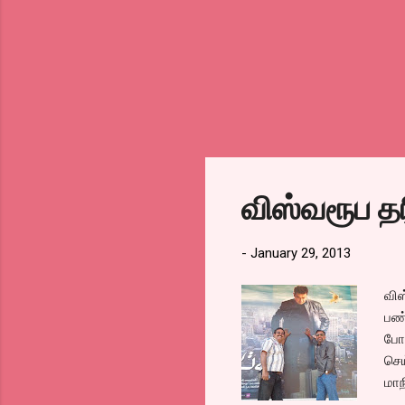
விஸ்வரூப த
-
January 29, 2013
விஸ
பண்
போய
செய
மாந
கொள