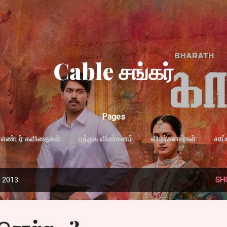
Skip to main content
Cable சங்கர்
Pages
எண்டர் கவிதைகள்
புத்தக விமர்சனம்
விமர்சனங்கள்
சாப
MORE…
PRIVACY POLICY
, 2013
SH