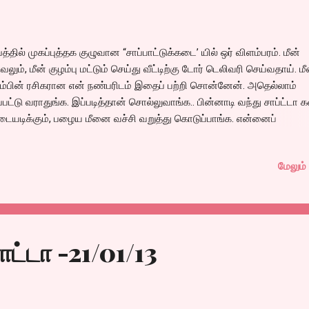
பத்தில் முகப்புத்தக குழுவான “சாப்பாட்டுக்கடை’ யில் ஒர் விளம்பரம். மீன்
வலும், மீன் குழம்பு மட்டும் செய்து வீட்டிற்கு டோர் டெலிவரி செய்வதாய். மீ
ம்பின் ரசிகரான என் நண்பரிடம் இதைப் பற்றி சொன்னேன். அதெல்லாம்
ப்பட்டு வராதுங்க. இப்படித்தான் சொல்லுவாங்க.. பின்னாடி வந்து சாப்ட்டா க
ையடிக்கும், பழைய மீனை வச்சி வறுத்து கொடுப்பாங்க. என்னைப்
ுத்தவரை சென்னையிலேயே மிக சிறிய ஓட்டல்களில் மட்டுமே நல்ல மீன்
ம்பும், வறுவலும் கிடைச்சிருக்கு என்றார். அவர் சொல்வதில் ஓரளவு உண்மை
மேலும் 
டு. நாங்கள் இருவரும் நிறைய உணவகங்களில் சேர்ந்து சாப்பிட்டிருக்கிறோம
் குழம்பு என்றால் குழம்பு மீன், மீன் வறுவல் என்று மீன் அயிட்டங்கள் அதைய
 மாட்டார். நல்ல மீன் குழம்பு வைக்கத் தெரிந்த ஓட்டலில் மற்ற அயிட்டங்கள்
்சயம் நன்றாக இருக்கும் என்பது அவரது நம்பிக்கை. எனக்கு அப்படிப்பட்ட
பிக்கை ரசத்தில். இவ்வளவு தூரம் சொல்லியவர் விளம்பரத்தில் பார்த்த மீன்
ட்டா -21/01/13
ம்பு படத்தை பார்த்ததும், “சரி..நாளைக்கு மதியம் லஞ்சுக்கு வீட்டுல சாப்பா
டும் செஞ்சிட்டு இங்க ஆர்டர் செய்திருவோம்’ என்ற...