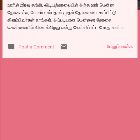
ஊரில் இரவு தங்கி, விடியற்காலையில் அந்த ஊர் பென்ன
தோசைக்கு பேமஸ் என்பதால் முதல் தோசையை சாப்பிட்டு
கிளம்பிவர்கள் நாங்கள். அப்படியான பென்னை தோசை
சென்னையில் கிடைக்கிறது என்று கேள்விப்பட்ட போது கண்களில்
அந்த செந்நிறமாய் மடிக்கப்பட்ட தோசை கண் முன் நிழலாடியது.
கர்நாடக பென்னை தோசைக்கு உள்ளே வைத்துத் தரும் மசால்
மேலும் படிக்க
Post a Comment
இன்னொரு சுவாரஸ்யம் என்றாலும் தோசையின் மேல்
வெண்ணையை வைத்து அது உருகிய பின் பிய்த்து சாப்பிடும்
சுவை இருக்கிறதே அட அட அட.. அப்படியான ஒரு தோசை
சென்னையில் கிடைக்கும் இடம் எது என்று தேடியதில் பெங்களூர்
டிபன் செண்டர் என்று ஒன்றைப் பார்த்தோம் படு திராபையான
உணவு. கூடவே தண்ணி பாட்டில் வாங்க சொல்லி திட்டு வாங்கிக்
கொண்டார்கள். தொடர் தேடல் புதிதாய் ஒரு கடை அண்ணாநகரில்
திறந்திருக்கிறார்கள் என்றதும் வண்டியை விட்டோம் அண்ணாநகர்
டவர் பார்க் மெட்ரோ பார்க்கிங்கில் தான் கடை
ஆரம்பித்திருக்கிறார்கள். சின்னக் கடை தான். ஏகப்பட்ட கூட்டம்.
டிபிக்கல் கர்நாடக அயிட்டங்களை வகைப்படுத்தியிருந்தார்கள்.
தட்டே இட்லி, கார பாத், பிஸிபேளா பாத், பூரி, பென்னே த...