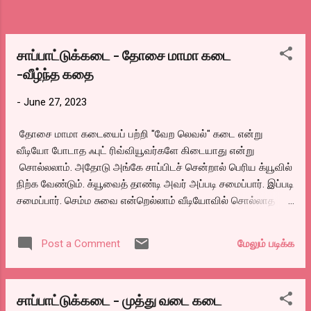
சாப்பாட்டுக்கடை - தோசை மாமா கடை
-வீழ்ந்த கதை
-
June 27, 2023
தோசை மாமா கடையைப் பற்றி "வேற லெவல்" கடை என்று
வீடியோ போடாத ஃபுட் ரிவ்வியூவர்களே கிடையாது என்று
சொல்லலாம். அதோடு அங்கே சாப்பிடச் சென்றால் பெரிய க்யூவில்
நிற்க வேண்டும். க்யூவைத் தாண்டி அவர் அப்படி சமைப்பார். இப்படி
சமைப்பார். செம்ம சுவை என்றெல்லாம் வீடியோவில் சொல்லாத
ஆள் இல்லை. அவரின் கடையில் க்யூவே இல்லாத காலத்திலேயே
நான் சாப்பிட்டிருக்கிறேன். அத்தனை கூட்டமெல்லாம் இருக்காது.
மேலும் படிக்க
Post a Comment
கூட்டத்திற்கு காரணம் அவரின் தோசை தயாரிப்பு முறைதான்.
அவரே தோசை மாவு கரைப்பார். அவரே தோசை ஊற்றுவார்.
அவரே பொடி எல்லாம் போடுவார். அவரே எண்ணைய் ஊற்றுவார்.
சாப்பாட்டுக்கடை - முத்து வடை கடை
அவரே பார்சலுக்கு பணம் வாங்குவார். அவரே தோசை சுட்டு அதை