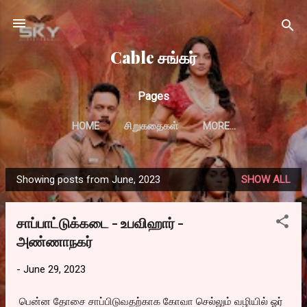
Skip to main content
Cable சங்கர்
Pages
HOME
சிறுகதைகள்
MORE…
Showing posts from June, 2023
SHOW ALL
P
o
சாப்பாட்டுக்கடை - உபவிஹார் -
s
அண்ணாநகர்
t
s
-
June 29, 2023
பென்ன தோசை சாப்பிடுவதற்காக கோவா செல்லும் வழியில் ஓர்