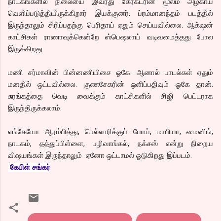
நாடகங்களில் நிலையை இவரது கேரக்டரின் மூலம் அழகாய்
வெளிப்படுத்தியிருக்கிறார் இயக்குனர். ப்ரம்மானந்தம் படத்தில்
இருந்தாலும் சிரிப்பதற்கு பெரிதாய் ஏதும் செய்யவில்லை. ஆக்‌ஷன்
காட்சிகள் ராணாவுக்கென்றே ஸ்பெஷலாய் வடிவமைத்தது போல
இருக்கிறது.
மணி சர்மாவின் பின்னணியிசை ஓகே. ஆனால் பாடல்கள் ஏதும்
மனதில் ஒட்டவில்லை. குணசேகரின் ஒளிப்பதிவும் ஓகே தான்.
சுரங்கத்தை வெடி வைக்கும் காட்சிகளில் சிஜி பெட்டராக
இருந்திருக்கலாம்.
எங்கேயோ ஆரம்பித்து, பெல்லாரிக்குப் போய், மாபியா, மைனிங்,
நாடகம், தத்துப்பிள்ளை, பழிவாங்கல், நக்சஸ் என்று நிறைய
விஷயங்கள் இருந்தாலும் ஏனோ ஒட்டாமல் ஓடுகிறது இப்படம்.
கேபிள் சங்கர்
Krishnam Vande Jagadgurum
telugu film review