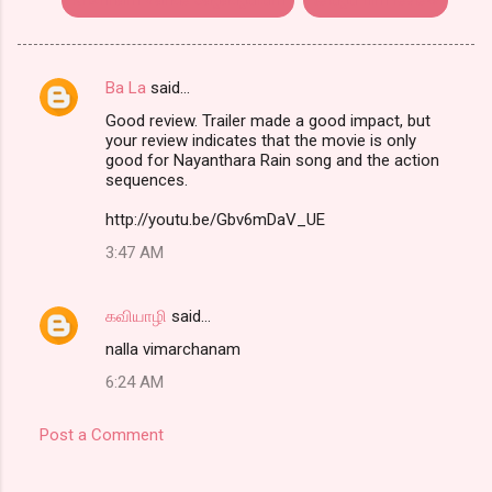
Ba La
said…
C
Good review. Trailer made a good impact, but
o
your review indicates that the movie is only
m
good for Nayanthara Rain song and the action
sequences.
m
http://youtu.be/Gbv6mDaV_UE
e
n
3:47 AM
t
s
கவியாழி
said…
nalla vimarchanam
6:24 AM
Post a Comment