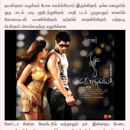
நயன்தாரா வழக்கம் போல கவர்ச்சியாய் இருக்கிறார். நல்ல மழையில்
ஒரு பாடல் பாடி சூடேற்றுகிறார். பாதி படம் முழுவதும் கையில்
கேமராவுடன் பயணிக்கிறார். நடுவில் காதலிக்கிறார். மற்றபடி
பெரிதாய் சொல்வதற்கு ஏதுமில்லை.
கோட்டா சின்ன கேரக்டரில் வந்தாலும் நச். இன்றைய மேடை