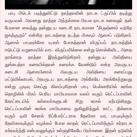
பாபு பிடெக் படித்துவிட்டு தாத்தாவின் நாடக ட்ருப்பில் நடித்து
வருபவன். அவனது தாத்தா அந்தக்கால பிரபல நாடக கலைஞர். தன்
பேரனை வைத்து தன்னுடய கடைசி நாடகமான “கிருஷ்ணம் வந்தே
ஜகத்குரும்” என்கிற நாடகத்தை நடத்த மிகவும் ஆசைப் படுகிறார்.
ஆனால் பாபுவுக்கோ யு.எஸ் போகத்தான் விருப்பம். நாடகத்தில்
ஈடுபட்டு வறுமையில் வாட விருப்பமில்லை என்று சொல்லிவிட, அதை
தாங்காத தாத்தா இறந்துவிடுகிறார். தன்னுடய அஸ்தியை
துங்கபத்ரா கரையில்தான் கரைக்க வேண்டும் என்ற அவருடய
கடைசி ஆசையினால் அவருடய அஸ்தியை கரைப்பது
மட்டுமில்லாமல், அவருடய நாடகத்தை அங்கேயே அரங்கேற்றுவது
என்று முடிவு செய்து கிளம்புகிறான் பாபு. பெல்லாரியில் சுரங்க
தொழிலில் மிகப் பெரிய மாபியாவாக வலம் வரும் ரெட்டப்பாவின்
கோட்டையில் உள்ளவர்களுடன் சிறு உரசல் ஏற்படுகிறது.
ரெட்டப்பாவின் சுரங்க மாபியாவை துகிலுரித்துக் காட்ட தில்லாக
வரும் டிவி சேனல் ரிப்போர்ட்டராக தேவிகா வர, பாபுவுக்கும்
தேவிகாவுக்கும் வழக்கம் போல காதல். ரெட்டப்பாவிற்கும் கர்நாடக
சக்ரவர்த்தி என்பவனுக்கும் உள்ளூரிலேயே பிரச்சனை. இதன் நடுவில்