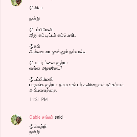
@விசா
நன்றி
@டம்பிமேவி
இது கம்யூட்டர் கம்பெனி..
@கபி
அவ்வளவா ஒண்னும் நல்லால்ல
@பட்டர் ப்ளை சூர்யா
என்ன அதானே..?
@டம்பிமேவி
பாருங்க சூர்யா நம்ம என் டர் கவிதைகள் ரசிகர்கள்
அபிமானத்தை
11:21 PM
Cable சங்கர்
said…
@வெற்றி
நன்றி