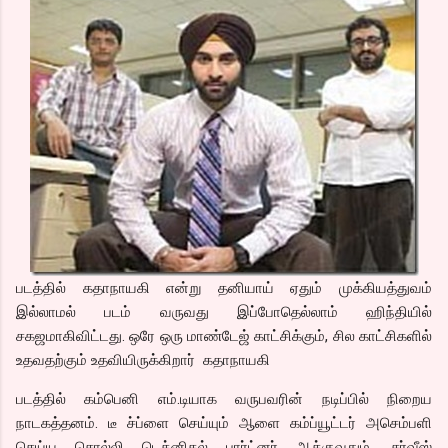
படத்தில் கதாநாயகி என்று தனியாய் ஏதும் முக்கியத்துவம்
இல்லாமல் படம் வருவது இப்போதெல்லாம் ஹிந்தியில்
சகஜமாகிவிட்டது. ஒரே ஒரு மாண்டேஜ் காட்சிக்கும், சில காட்சிகளில்
உதவதற்கும் உதவியிருக்கிறார் கதாநாயகி
படத்தில் கம்பெனி எம்.டியாக வருபவரின் நடிப்பில் நிறைய
நாடகத்தனம். டீ ச்ப்ளை செய்யும் ஆளை கம்ப்யூட்டர் அசெம்பளி
செய்ய சொல்லி டெக்னிகல் பார்ட்னர் ஆக்குவதும், சர்வீஸ்