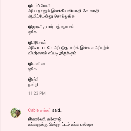
@டம்பிமேவி
அப்ப நானும் இலக்கியவியாதி..சே..வாதி
ஆயிட்டேன்னு சொல்லுங்க
@முரளிகுமார் பத்மநாபன்
ஓகே
@அசோக்
அலோ.. படமே அப் டுத மார்க் இல்லை அப்புற்ம்
விமர்சனம் எப்படி இருக்கும்
@வனிலா
ஓகே
@ஸ்ரீ
நன்றி
11:23 PM
Cable சங்கர்
said…
@காவேரி கணேஷ்
உங்களுக்கு பின்னூட்டம் உங்க பதிவுல