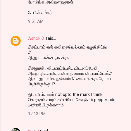
போடுங்க..அவ்வளவுதான்.
கேபிள் சங்கர்
9:51 AM
Ashok D
said…
//அப்புறம் ஏன் கவிதையெல்லாம் எழுதிகிட்டு...
//
ஆஹா.. என்ன நாசுக்கு
//அதுசரி.. விடமாட்டேன்.. விடமாட்டேன்..
அகநாழிகையில கவிதை வராம விடமாட்டேன்//
ஆனாலும் உங்க தன்னம்பிக்கை எனக்கு ரொம்ப
பிடிச்சிருக்கு :P
ஜி.. விமர்சனம் not upto the mark I think.
கொஞ்சம் காரம் கம்மியே.. கொஞ்சம் pepper add
பண்ணியிருக்களாம்.
12:13 PM
vanila
said…