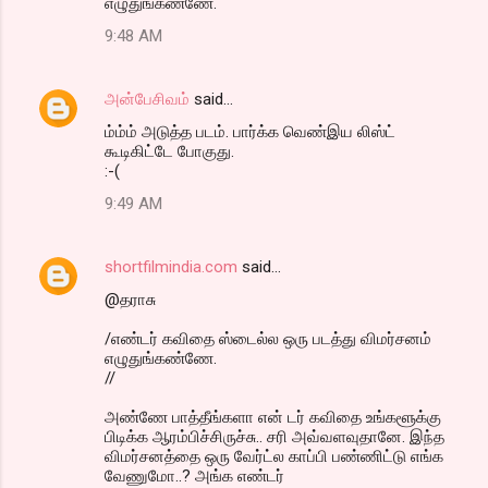
எழுதுங்கண்ணே.
9:48 AM
அன்பேசிவம்
said…
ம்ம்ம் அடுத்த படம். பார்க்க வெண்இய லிஸ்ட்
கூடிகிட்டே போகுது.
:-(
9:49 AM
shortfilmindia.com
said…
@தராசு
/எண்டர் கவிதை ஸ்டைல்ல ஒரு படத்து விமர்சனம்
எழுதுங்கண்ணே.
//
அண்ணே பாத்தீங்களா என் டர் கவிதை உங்களூக்கு
பிடிக்க ஆரம்பிச்சிருச்சு.. சரி அவ்வளவுதானே. இந்த
விமர்சனத்தை ஒரு வேர்ட்ல காப்பி பண்ணிட்டு எங்க
வேணுமோ..? அங்க எண்டர்