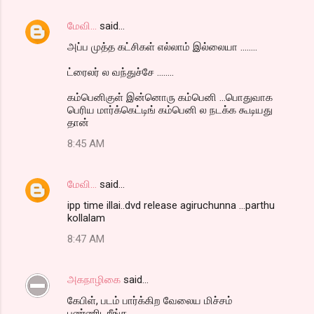
m
மேவி...
said…
e
அப்ப முத்த கட்சிகள் எல்லாம் இல்லையா ........
n
t
ட்ரைலர் ல வந்துச்சே ........
s
கம்பெனிகுள் இன்னொரு கம்பெனி ...பொதுவாக
பெரிய மார்க்கெட்டிங் கம்பெனி ல நடக்க கூடியது
தான்
8:45 AM
மேவி...
said…
ipp time illai..dvd release agiruchunna ...parthu
kollalam
8:47 AM
அகநாழிகை
said…
கேபிள், படம் பார்க்கிற வேலைய மிச்சம்
பண்ணிடறீங்க.