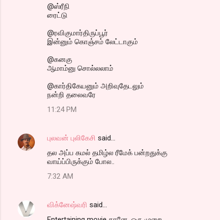
@ஸ்ரீநி
ரைட்டு
@ரவிகுமார்திருப்பூர்
இன்னும் கொஞ்சம் லேட்டாகும்
@கனகு
ஆமாம்னு சொல்லலாம்
@கார்திகேயனும் அறிவுதேடலும்
நன்றி தலைவரே
11:24 PM
புலவன் புலிகேசி
said…
தல அப்ப கமல் தமிழ்ல ரீமேக் பன்றதுக்கு
வாய்ப்பிருக்கும் போல..
7:32 AM
விக்னேஷ்வரி
said…
Entertaining movie தானே. ஒரு முறை