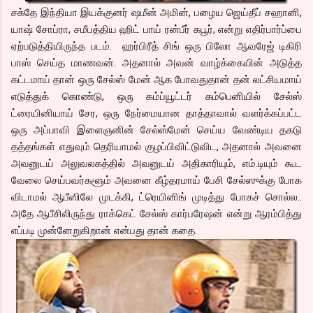
சக்தே இந்தியா இயக்குனர் ஷமீன் அமின், பழைய ஜெய்தீப் சஹானி,
யாஷ் சோப்ரா, சமீபத்திய ஹிட் பாய் ரன்பீர் கபூர், என்று எதிர்பார்ப்பை
ஏற்படுத்தியிருந்த படம். ஹர்பிரீத் சிங் ஒரு பிலோ ஆவரேஜ் டிகிரி
பாஸ் செய்த மாணவன். அதனால் அவன் வாழ்க்கையின் அடுத்த
கட்டமாய் தான் ஒரு சேல்ஸ் மேன் ஆக போவதுதான் தன் லட்சியமாய்
எடுத்துக் கொண்டு, ஒரு கம்ப்யூட்டர் கம்பெனியில் சேல்ஸ்
ட்ரையினியாய் சேர, ஒரு நேர்மையான தாத்தாவால் வளர்க்கப்பட்ட
ஒரு அப்பாவி இளைஞனின் சேல்ஸ்மேன் செய்ய வேண்டிய தகடு
தத்தங்கள் எதுவும் தெரியாமல் குழப்பிவிட்டுவிட, அதனால் அவனை
அவனுடய் அலுவலகத்தில் அவனுடய் அதிகாரியும், எம்.டியும் கூட
வேலை செய்பவர்களூம் அவனை கீழ்தரமாய் பேசி சேல்ஸுக்கு போக
விடாமல் ஆபீஸிலே முடக்கி, ட்ரெயினிங் முடித்து போகச் சொல்ல..
அதே ஆபீசிலிருந்து ராக்கெட் சேல்ஸ் கார்பரேஷன் என்று ஆரம்பித்து
எப்படி முன்னேறுகிறான் என்பது தான் கதை.