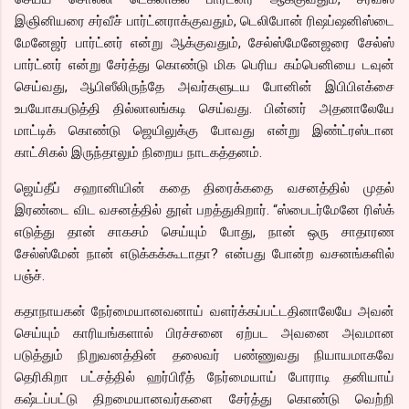
இஞினியரை சர்வீச் பார்ட்னராக்குவதும், டெலிபோன் ரிஷப்ஷனிஸ்டை
மேனேஜர் பார்ட்னர் என்று ஆக்குவதும், சேல்ஸ்மேனேஜரை சேல்ஸ்
பார்ட்னர் என்று சேர்த்து கொண்டு மிக பெரிய கம்பெனியை டவுன்
செய்வது, ஆபிஸீலிருந்தே அவர்களுடய போனின் இபிபிஎக்சை
உபயோகபடுத்தி தில்லாலங்கடி செய்வது. பின்னர் அதனாலேயே
மாட்டிக் கொண்டு ஜெயிலுக்கு போவது என்று இண்ட்ரஸ்டான
காட்சிகல் இருந்தாலும் நிறைய நாடகத்தனம்.
ஜெய்தீப் சஹானியின் கதை திரைக்கதை வசனத்தில் முதல்
இரண்டை விட வசனத்தில் தூள் பறத்துகிறார். “ஸ்பைடர்மேனே ரிஸ்க்
எடுத்து தான் சாகசம் செய்யும் போது, நான் ஒரு சாதாரண
சேல்ஸ்மேன் நான் எடுக்கக்கூடாதா? என்பது போன்ற வசனங்களில்
பஞ்ச்.
கதாநாயகன் நேர்மையானவனாய் வளர்க்கப்பட்டதினாலேயே அவன்
செய்யும் காரியங்களால் பிரச்சனை ஏற்பட அவனை அவமான
படுத்தும் நிறுவனத்தின் தலைவர் பண்ணுவது நியாயமாகவே
தெரிகிறா பட்சத்தில் ஹர்பிரீத் நேர்மையாய் போராடி தனியாய்
கஷ்டப்பட்டு திறமையானவர்களை சேர்த்து கொண்டு வெற்றி