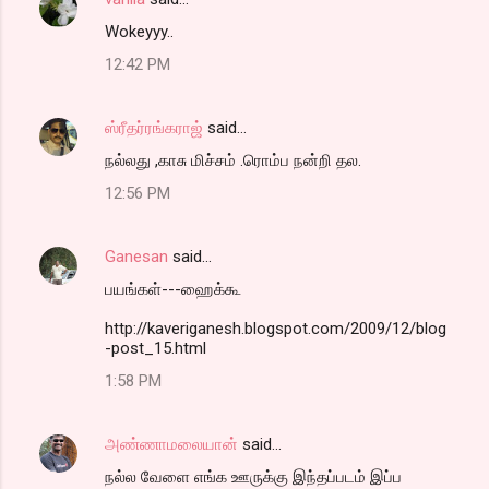
Wokeyyy..
12:42 PM
ஸ்ரீதர்ரங்கராஜ்
said…
நல்லது ,காசு மிச்சம் .ரொம்ப நன்றி தல.
12:56 PM
Ganesan
said…
பயங்கள்---ஹைக்கூ
http://kaveriganesh.blogspot.com/2009/12/blog
-post_15.html
1:58 PM
அண்ணாமலையான்
said…
நல்ல வேளை எங்க ஊருக்கு இந்தப்படம் இப்ப