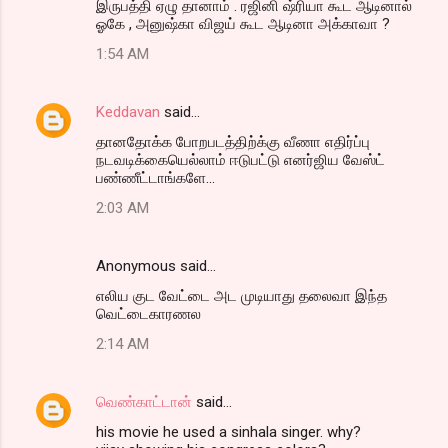
இருபத்தி ஏழு தானாம் . ரஜினி ஷ்ரியா கூட ஆடினால்
ஓகே , அனுஷ்கா விஜய் கூட ஆடினா அக்காவா ?
1:54 AM
Keddavan
said…
தானதோக்க போறபடத்திற்க்கு வீணா எதிர்ப்பு
நடவடிக்கையெல்லாம் ஈடுபட்டு எனர்ஜிய வேஸ்ட்
பண்ணீட்டாங்களே...
2:03 AM
Anonymous said…
எலிய குட வேட்டை அட முடியாது தலைவா இந்த
வெட்டைகாரணல
2:14 AM
வெண்காட்டான்
said…
his movie he used a sinhala singer. why?