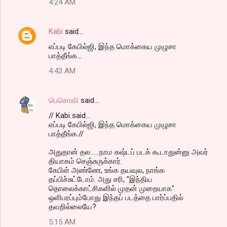
4:24 AM
Kabi
said…
எப்படி கேபில்ஜி, இந்த மொக்கைய முழுசா
பாத்தீங்க...
4:43 AM
பெசொவி
said…
// Kabi said...
எப்படி கேபில்ஜி, இந்த மொக்கைய முழுசா
பாத்தீங்க.//
அதுதான் தல......நாம கஷ்டப் படக் கூடாதுன்னு அவர்
தியாகம் செஞ்சுருக்கார்.
கேபிள் அண்ணே, உங்க தயவுல, நாங்க
தப்பிச்சுட்டோம். அது சரி, "இந்திய
தொலைக்காட்சிகளில் முதன் முறையாக"
ஒளிபரப்பும்போது இந்தப் படத்தை பார்ப்பதில்
தவறில்லையே?
5:15 AM