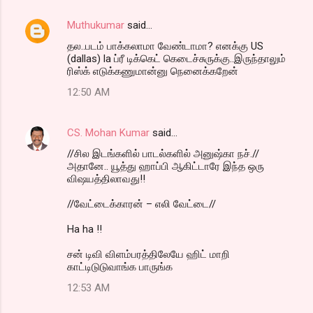
e
n
Muthukumar
said…
t
தல..படம் பாக்கலாமா வேண்டாமா? எனக்கு US
(dallas) la ப்ரீ டிக்கெட் கெடைச்சுருக்கு..இருந்தாலும்
s
ரிஸ்க் எடுக்கணுமான்னு நெனைக்கறேன்
12:50 AM
CS. Mohan Kumar
said…
//சில இடங்களில் பாடல்களில் அனுஷ்கா நச்.//
அதானே.. யூத்து ஹாப்பி ஆகிட்டாரே இந்த ஒரு
விஷயத்திலாவது!!
//வேட்டைக்காரன் – எலி வேட்டை//
Ha ha !!
சன் டிவி விளம்பரத்திலேயே ஹிட் மாறி
காட்டிடுடுவாங்க பாருங்க
12:53 AM