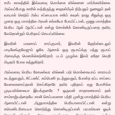
சமீப காலத்தில் இவ்வளவு மொக்கை வில்லனை பார்க்கவில்லை.
அவ்வப்போது காரில் வந்திருந்து ஹைஸ்பீடில் நிற்பதும் நுணலும் தன்
வாயால் கெடும் அல்ப சப்பையாக சலிம் கவுஸ். நாலு சீனுக்கு ஒரு
முறை ஒரு மாசத்தில அவன் எங்கயோ போயிட்டான், மூணு மாசத்தில
பெரிய ஆள் ஆயிட்டான் என்று சொல்லிக் கொண்டிருப்பதை தவிர,
வேறொன்றும் பெரிதாய் செயய்வில்லை.
இவரின் மகனாய் சாய்குமார், இவரின் ஹேர்ஸ்டைலும்
பாடிலேங்குவேஜும் ஓகே. ஆனால் ஒரு ரூபாய்க்கு பத்து ரூபாய்
அளவுக்கு மெனக்கெடுகிர்றார். படம் முழுக்க இவர் ஏதோ வெறி
பிடிதார் போல கத்துகிறார்.
அவ்வளவு பெரிய கோடீஸ்வர வில்லன் படு மொக்கையாய் சாராயம்
கடத்துவதும், சிட்பண்ட் கம்பெனி நடத்துவதும், போன்ற ஏப்ப சாப்பை
வேலைகளாய்தான் செய்கிறாரே தவிர புதிதாய் ஏது யோசிக்க
முடியவில்லையா இயக்குனரே. ? ஒருவன் சாதாரணமாய் தன்
சாம்ராஜ்யத்தையே காலி செய்பவனை பற்றி முன்று மாசத்தில் பெரிய
ஆளாயிட்டான் ,ஆறுமாசத்தில பெரியாளாயிட்டான் என்று
கமெண்டரியையா கொடுத்து கொண்டிருப்பான். பரபரவென ஓடிக்