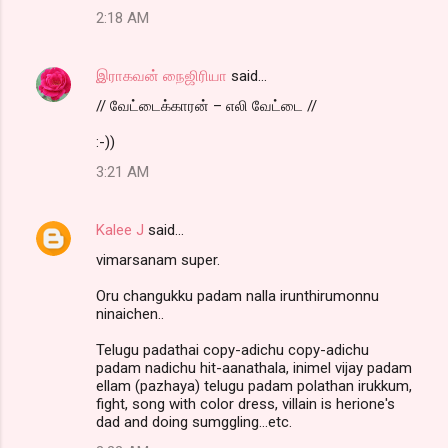
2:18 AM
இராகவன் நைஜிரியா
said…
// வேட்டைக்காரன் – எலி வேட்டை //
:-))
3:21 AM
Kalee J
said…
vimarsanam super.
Oru changukku padam nalla irunthirumonnu
ninaichen..
Telugu padathai copy-adichu copy-adichu
padam nadichu hit-aanathala, inimel vijay padam
ellam (pazhaya) telugu padam polathan irukkum,
fight, song with color dress, villain is herione's
dad and doing sumggling...etc.