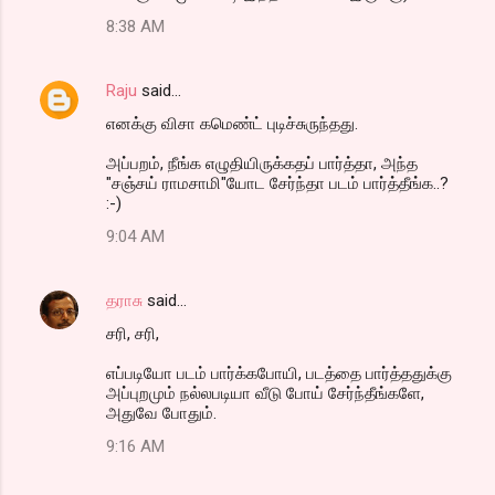
8:38 AM
Raju
said…
எனக்கு விசா கமெண்ட் புடிச்சுருந்தது.
அப்பறம், நீங்க எழுதியிருக்கதப் பார்த்தா, அந்த
"சஞ்சய் ராமசாமி"யோட சேர்ந்தா படம் பார்த்தீங்க..?
:-)
9:04 AM
தராசு
said…
சரி, சரி,
எப்படியோ படம் பார்க்கபோயி, படத்தை பார்த்ததுக்கு
அப்புறமும் நல்லபடியா வீடு போய் சேர்ந்தீங்களே,
அதுவே போதும்.
9:16 AM