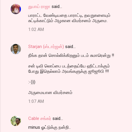
துபாய் ராஜா
said…
பாராட்ட வேண்டியதை பாராட்டி, தவறுகளையும்
சுட்டிக்காட்டும் அழகான விமர்சனம் அருமை.
1:02 AM
Starjan (ஸ்டார்ஜன்)
said…
நீங்க தான் சொல்லிக்கிறனும் படம் சுமாரென்று !!
சன் டிவி லொப்பை படத்தைய்யே ஹிட்டாக்கும்
போது இதெல்லாம் அவங்களுக்கு ஜூஜூபி !!!
:-)))
அருமையான விமர்சனம்
1:07 AM
Cable சங்கர்
said…
minus ஓட்டுக்கு நன்றி..