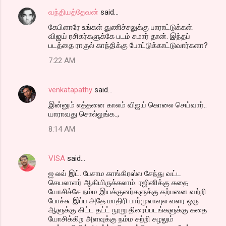
வந்தியத்தேவன்
said…
கேபிளாரே உங்கள் துணிச்சலுக்கு பாராட்டுக்கள்.
விஜய் ரசிகர்களுக்கே படம் சுமார் தான். இந்தப்
படத்தை ராகுல் காந்திக்கு போட்டுக்காட்டுவார்களா?
7:22 AM
venkatapathy
said…
இன்னும் எத்தனை காலம் விஜய் கொலை செய்வார்..
யாராவது சொல்லுங்க..,
8:14 AM
VISA
said…
ஐ லவ் இட். பேசாம காங்கிரஸ்ல சேந்து வட்ட
செயலாளர் ஆகியிருக்கலாம். ரஜினிக்கு கதை
யோசிச்சே நம்ம இயக்குனர்களுக்கு கற்பனை வற்றி
போச்சு. இப்ப அதே மாதிரி பார்முலாவுல வளர ஒரு
ஆளுக்கு கிட்ட தட்ட் நூறு திரைப்படங்களுக்கு கதை
யோசிக்கிற அளவுக்கு நம்ம சுற்றி சுழலும்