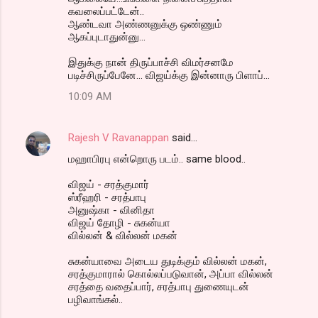
கவலைப்பட்டேன்..
ஆண்டவா அண்ணனுக்கு ஒண்ணும்
ஆகப்புடாதுன்னு...
இதுக்கு நான் திருப்பாச்சி விமர்சனமே
படிச்சிருப்பேனே... விஜய்க்கு இன்னாரு பிளாப்...
10:09 AM
Rajesh V Ravanappan
said…
மஹாபிரபு என்றொரு படம்.. same blood..
விஜய் - சரத்குமார்
ஸ்ரீஹரி - சரத்பாபு
அனுஷ்கா - வினிதா
விஜய் தோழி - சுகன்யா
வில்லன் & வில்லன் மகன்
சுகன்யாவை அடைய துடிக்கும் வில்லன் மகன்,
சரத்குமாரால் கொல்லப்படுவான், அப்பா வில்லன்
சரத்தை வதைப்பார், சரத்பாபு துணையுடன்
பழிவாங்கல்..