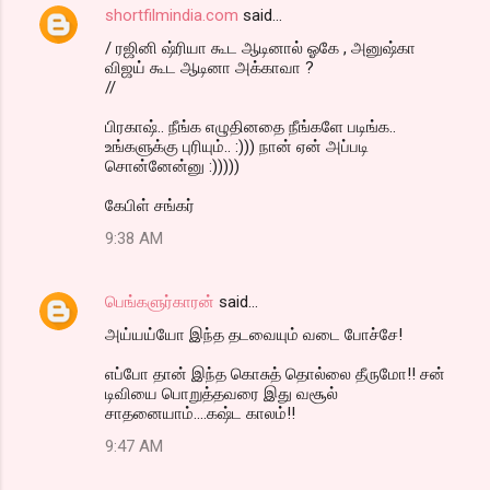
shortfilmindia.com
said…
/ ரஜினி ஷ்ரியா கூட ஆடினால் ஓகே , அனுஷ்கா
விஜய் கூட ஆடினா அக்காவா ?
//
பிரகாஷ்.. நீங்க எழுதினதை நீங்களே படிங்க..
உங்களுக்கு புரியும்.. :))) நான் ஏன் அப்படி
சொன்னேன்னு :)))))
கேபிள் சங்கர்
9:38 AM
பெங்களுர்காரன்
said…
அய்யய்யோ இந்த தடவையும் வடை போச்சே!
எப்போ தான் இந்த கொசுத் தொல்லை தீருமோ!! சன்
டிவியை பொறுத்தவரை இது வசூல்
சாதனையாம்....கஷ்ட காலம்!!
9:47 AM