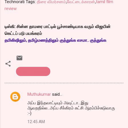
Technorati Tags:
திரை விமர்சனம்
,
வேட்டைக்காரன்
,
tamil film
review
டிஸ்கி: சின்ன தாமரை பாட்டில் பூச்சாண்டியாக வரும் விஜயின்
கெட்டப் படு பயங்கரம்
தமிலிஷிலும், தமிழ்மணத்திலும் குத்துங்க எசமா.. குத்துங்க
திரை விமர்சனம்
Muthukumar
said…
C
அப்ப இந்தவாட்டியும் அவுட்டா...இது
o
ஆவறதில்ல...அப்ப சீக்கிரம் கட்சி ஆரம்பிச்சுடுவாரு
m
:-)
m
12:45 AM