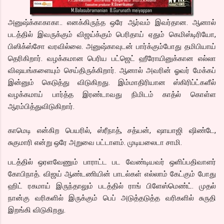
அனுஷ்க்காகாகா.. எனக்கிருந்த ஒரே ஆர்வம் இவர்தான. ஆனால்
படத்தில் இவருக்கும் விஜய்க்கும் பெரிதாய் ஏதும் கெமிஸ்டிரியோ,
பிஸிக்ஸ்சோ வரவில்லை. அனுஷ்காவுடன் பார்க்கும்போது தமிபியாய்
தெரிகிறார். வழக்கமான பெரிய பட்ஜெட் ஹீரோயினுக்கான எல்லா
விஷயங்களையும் செய்திருக்கிறார். ஆனால் அவரின் ஓவர் மேக்கப்
இன்னும் கெடுத்து விடுகிறது. இம்மாதிரியான ஸ்கிரிப்ட்களீல்
வழக்கமாய் பார்த்த இரண்டாவது நிமிடம் காத்ல் கொள்ள
ஆரம்பித்துவிடுகிறார்.
காமெடி என்கிற பெயரில், ஸ்ரீநாத், சத்யன், ஷாயாஜி ஷிண்டே,
சுகுமாரி என்று ஒரே அறுவை பட்டாளம். முடியலைடா சாமி.
படத்தில் ஒரளவேணும் பாராட்ட பட வேண்டியவர் ஒளிப்பதிவாளர்
கோபிநாத். விஜய் ஆண்டணியின் பாடல்கள் எல்லாம் கேட்கும் போது
ஹிட் ரகமாய் இருந்தாலும் படத்தில் ராங் பிளேஸ்மெண்ட். முதல்
நான்கு வரிகளில் இருக்கும் பெப் அடுத்தடுத்த வரிகளில் சுருதி
இறங்கி விடுகிறது.