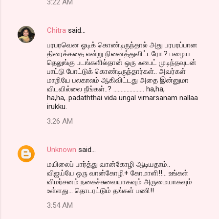
3:22 AM
Chitra
said…
பரபரவென ஓடிக் கொண்டிருந்தால் அது பரபரப்பான
திரைக்கதை என்று நினைத்துவிட்டரோ.? பழைய
தெலுங்கு படங்களில்தான் ஒரு ஃபைட் முடிந்தவுடன்
பாட்டு போட்டுக் கொண்டிருந்தார்கள்.. அவர்கள்
மாறியே பலகாலம் ஆகிவிட்டது அதை இன்னுமா
விடவில்லை நீங்கள்..? ..................... ha,ha,
ha,ha,..padaththai vida ungal vimarsanam nallaa
irukku.
3:26 AM
Unknown
said…
மயிலைப் பார்த்து வான்கோழி ஆடியதாம்..
விஜய்யே ஒரு வான்கோழி+ கோமாளி!!... உங்கள்
விமர்சனம் நகைச்சுவையாகவும் அருமையாகவும்
உள்ளது... தொடரட்டும் தங்கள் பணி!!
3:54 AM