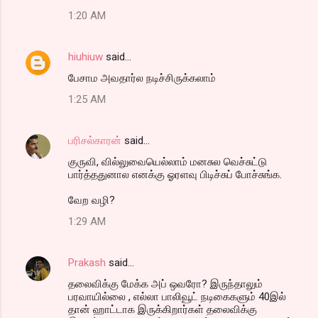
1:20 AM
hiuhiuw
said…
பேசாம அவதார்ல நடிச்சிருக்கலாம்
1:25 AM
பரிசல்காரன்
said…
குருவி, வில்லுவையெல்லாம் மனசுல வெச்சுட்டு
பார்த்ததுனால எனக்கு ஓரளவு பிடிச்சுப் போச்சுங்க.
வேற வழி?
1:29 AM
Prakash
said…
தலைவிக்கு மேக்க அப் ஒவரோ? இருந்தாலும்
பரவாயில்லை , எல்லா பாலிவூட் நடிகைகளும் 40இல்
தான் ஹாட்டாக இருக்கிறார்கள் தலைவிக்கு