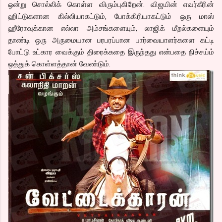
ஒன்று சொல்லிக் கொள்ள விரும்புகிறேன். விஜயின் எவர்கீரின்
ஹிட்டுகளான கில்லியாகட்டும், போக்கிரியாகட்டும் ஒரு மாஸ்
ஹீரோவுக்கான எல்லா அம்சங்களையும், லாஜிக் மீறல்களையும்
தாண்டி ஒரு அருமையான பரபரப்பான பார்வையாளர்களை கட்டி
போட்டு உட்கார வைக்கும் திரைக்கதை இருந்தது என்பதை நிச்சய்ம்
ஒத்துக் கொள்ளத்தான் வேண்டும்.