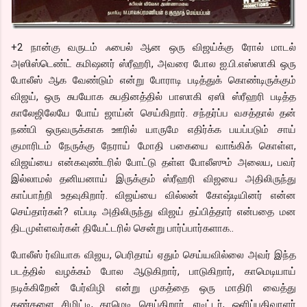
+2 நான்கு வருடம் ஃபைல் ஆன ஒரு விஜய்க்கு ரோல் மாடல்
அஸிஸ்டெண்ட் கமிஷனர் ஸ்ரீஹரி, அவரை போல ஐ.பி.எஸ்ஸாகி ஒரு
போலீஸ் ஆக வேண்டும் என்று போராடி படித்துக் கொண்டிருக்கும்
விஜய், ஒரு சுபயோக சுபதினத்தில் பாஸாகி ஏஸி ஸ்ரீஹரி படித்த
காலேஜிலேயே போய் ஜாய்ன் செய்கிறார். சந்தர்ப்ப வசத்தால் தன்
நண்பி ஒருவருக்காக ஊரில் யாருமே எதிர்க்க பயப்படும் சாய்
குமாரிடம் நேருக்கு நேராய் மோதி பகையை வாங்கிக் கொள்ள,
விஜய்யை என்கவுண்டரில் போட்டு தள்ள போலீஸும் அலைய, பவர்
இல்லாமல் தனியனாய் இருக்கும் ஸ்ரீஹரி விஜயை அதிலிருந்து
காப்பாற்றி உதவுகிறார். விஜய்யை வில்லன் கோஷ்டியினர் என்ன
செய்தார்கள்? எப்படி அதிலிருந்து விஜய் தப்பித்தார் என்பதை மன
திடமுள்ளவர்கள் தியேட்டரில் சென்று பார்ப்பார்களாக..
போலீஸ் ர்வியாக விஜய, பெரிதாய் ஏதும் செய்யவில்லை அவர் இந்த
படத்தில் வழக்கம் போல ஆடுகிறார், பாடுகிறார், காமெடியாய்
நடிக்கிறேன் பேர்விழி என்று முகத்தை ஒரு மாதிரி வைத்து
கண்களை சிமிட்டி, காமெடி செய்கிறார். எடிட்டர், ஒளிப்பதிவாளர்