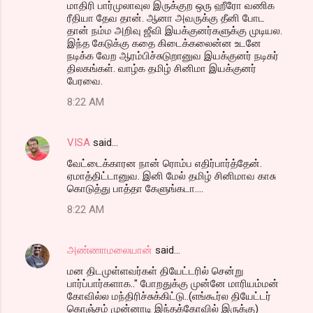
மாதிரி பார்முலாவுல இருக்குற ஒரு ஹீரோ வணிக
ரீதியா தேவ தான். ஆனா அவருக்கு தீனி போட
தான் நம்ம அறிவு ஜீவி இயக்குனர்களுக்கு முடியல.
இந்த கேடுக்கு கதை கிடைக்கலைன்ன உடனே
நடிக்க வேற ஆரம்பிச்சுடுறானுவ இயக்குனர் நடிகர்
திலகங்கள். வாழ்க தமிழ் சினிமா இயக்குனர்
பேரவை.
8:22 AM
VISA
said…
வேட்டைக்காரன நான் ரொம்ப எதிர்பார்த்தேன்.
ஏமாத்திட்டானுவ. இனி மேல் தமிழ் சினிமாவ காசு
கொடுத்து பாத்தா கேளுங்கடா....
8:22 AM
அண்ணாமலையான்
said…
மன திடமுள்ளவர்கள் தியேட்டரில் சென்று
பார்ப்பார்களாக.." போறதுக்கு முன்னே மாரியம்மன்
கோவில்ல மந்திரிச்சுக்கிட்டு..(எங்கூர்ல தியேட்டர்
கொஞ்சம் முன்னாடி இந்தக்கோவில் இருக்கு)