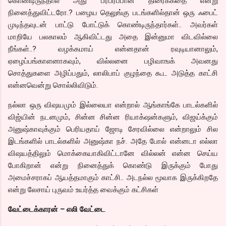
கொண்டிருந்தால் அது பரபரப்பான திரைக்கதை என்று
நினைத்துவிட்டரோ.? பழைய தெலுங்கு படங்களில்தான் ஒரு ஃபைட்
முடிந்தவுடன் பாட்டு போட்டுக் கொண்டிருந்தார்கள்.. அவர்கள்
மாறியே பலகாலம் ஆகிவிட்டது அதை இன்னுமா விடவில்லை
நீங்கள்..? வழக்கமாய் என்னதான் ரவுடியானாலும்,
ஏழைப்பங்காளனாகவும், வில்லனை பழிவாஙக் அவனது
சொத்துகளை அழிப்பதும், லாலிபாப் குழந்தை கூட அடுத்த காட்சி
என்னவென்று சொல்லிவிடும்.
நல்லா ஒரு விஷயமும் இல்லையா என்றால் ஆங்காங்கே பாடல்களில்
விஜ்யின் நடனமும், சின்ன சின்ன ரியாக்‌ஷன்களும், விஜய்க்கும்
அனுஷ்காவுக்கும் பெரியதாய் ஜோடி சேரவில்லை என்றாலும் சில
இடங்களில் பாடல்களில் அனுஷ்கா நச். அதே போல் என்னடா எல்லா
விஷயத்திலும் மொக்கையாகிவிட்டானே வில்லன் என்ன செய்ய
போகிறான் என்று நினைத்துக் கொண்டு இருக்கும் போது
அமைச்சராகப் ஆயத்தமாகும் காட்சி.. அடநல்ல மூவாக இருக்கிறதே
என்று லேசாய் புருவம் உயர்த்த வைக்கும் கட்சிகள்
வேட்டைக்காரன் – எலி வேட்டை