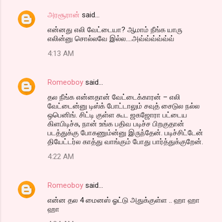
அரசூரான்
said…
என்னது எலி வேட்டையா? ஆமாம் நீங்க யாரு
எலின்னு சொல்லவே இல்ல....அவ்வ்வ்வ்வ்வ்
4:13 AM
Romeoboy
said…
தல நீங்க என்னதான் வேட்டைக்காரன் – எலி
வேட்டைன்னு டிஸ்க் போட்டாலும் சவுத் சைடுல நல்ல
ஒபெனிங். சிட்டி குள்ள கூட ஜகஜோரா பட்டைய
கிளபிடிச்சு, நான் உங்க பதிவ படிச்ச பிறகுதான்
படத்துக்கு போகணும்ன்னு இருந்தேன். படிச்சிட்டேன்
தியேட்டர்ல காத்து வாங்கும் போது பார்த்துக்குறேன்.
4:22 AM
Romeoboy
said…
என்ன தல 4 மைனஸ் ஓட்டு அதுக்குள்ள .. ஹா ஹா
ஹா