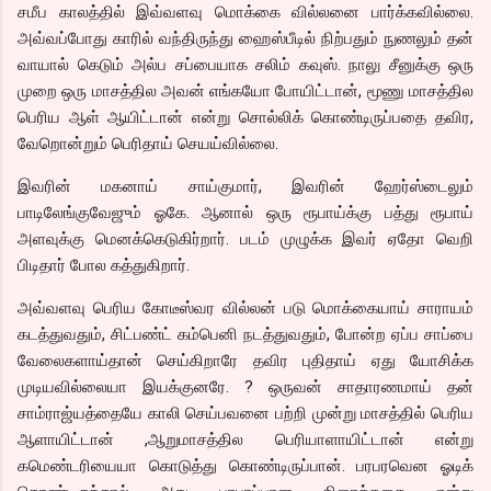
சமீப காலத்தில் இவ்வளவு மொக்கை வில்லனை பார்க்கவில்லை.
அவ்வப்போது காரில் வந்திருந்து ஹைஸ்பீடில் நிற்பதும் நுணலும் தன்
வாயால் கெடும் அல்ப சப்பையாக சலிம் கவுஸ். நாலு சீனுக்கு ஒரு
முறை ஒரு மாசத்தில அவன் எங்கயோ போயிட்டான், மூணு மாசத்தில
பெரிய ஆள் ஆயிட்டான் என்று சொல்லிக் கொண்டிருப்பதை தவிர,
வேறொன்றும் பெரிதாய் செயய்வில்லை.
இவரின் மகனாய் சாய்குமார், இவரின் ஹேர்ஸ்டைலும்
பாடிலேங்குவேஜும் ஓகே. ஆனால் ஒரு ரூபாய்க்கு பத்து ரூபாய்
அளவுக்கு மெனக்கெடுகிர்றார். படம் முழுக்க இவர் ஏதோ வெறி
பிடிதார் போல கத்துகிறார்.
அவ்வளவு பெரிய கோடீஸ்வர வில்லன் படு மொக்கையாய் சாராயம்
கடத்துவதும், சிட்பண்ட் கம்பெனி நடத்துவதும், போன்ற ஏப்ப சாப்பை
வேலைகளாய்தான் செய்கிறாரே தவிர புதிதாய் ஏது யோசிக்க
முடியவில்லையா இயக்குனரே. ? ஒருவன் சாதாரணமாய் தன்
சாம்ராஜ்யத்தையே காலி செய்பவனை பற்றி முன்று மாசத்தில் பெரிய
ஆளாயிட்டான் ,ஆறுமாசத்தில பெரியாளாயிட்டான் என்று
கமெண்டரியையா கொடுத்து கொண்டிருப்பான். பரபரவென ஓடிக்