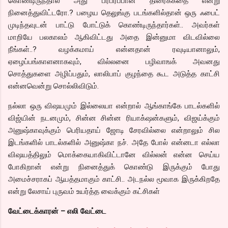
கொண்டிருந்தால் அது பரபரப்பான திரைக்கதை என்று
நினைத்துவிட்டரோ.? பழைய தெலுங்கு படங்களில்தான் ஒரு ஃபைட்
முடிந்தவுடன் பாட்டு போட்டுக் கொண்டிருந்தார்கள்.. அவர்கள்
மாறியே பலகாலம் ஆகிவிட்டது அதை இன்னுமா விடவில்லை
நீங்கள்..? வழக்கமாய் என்னதான் ரவுடியானாலும்,
ஏழைப்பங்காளனாகவும், வில்லனை பழிவாஙக் அவனது
சொத்துகளை அழிப்பதும், லாலிபாப் குழந்தை கூட அடுத்த காட்சி
என்னவென்று சொல்லிவிடும்.
நல்லா ஒரு விஷயமும் இல்லையா என்றால் ஆங்காங்கே பாடல்களில்
விஜ்யின் நடனமும், சின்ன சின்ன ரியாக்‌ஷன்களும், விஜய்க்கும்
அனுஷ்காவுக்கும் பெரியதாய் ஜோடி சேரவில்லை என்றாலும் சில
இடங்களில் பாடல்களில் அனுஷ்கா நச். அதே போல் என்னடா எல்லா
விஷயத்திலும் மொக்கையாகிவிட்டானே வில்லன் என்ன செய்ய
போகிறான் என்று நினைத்துக் கொண்டு இருக்கும் போது
அமைச்சராகப் ஆயத்தமாகும் காட்சி.. அடநல்ல மூவாக இருக்கிறதே
என்று லேசாய் புருவம் உயர்த்த வைக்கும் கட்சிகள்
வேட்டைக்காரன் – எலி வேட்டை