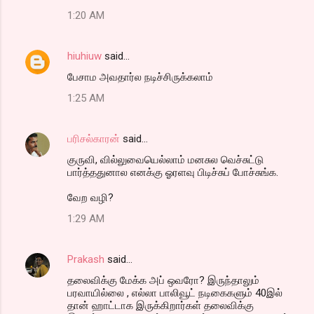
1:20 AM
hiuhiuw
said…
பேசாம அவதார்ல நடிச்சிருக்கலாம்
1:25 AM
பரிசல்காரன்
said…
குருவி, வில்லுவையெல்லாம் மனசுல வெச்சுட்டு
பார்த்ததுனால எனக்கு ஓரளவு பிடிச்சுப் போச்சுங்க.
வேற வழி?
1:29 AM
Prakash
said…
தலைவிக்கு மேக்க அப் ஒவரோ? இருந்தாலும்
பரவாயில்லை , எல்லா பாலிவூட் நடிகைகளும் 40இல்
தான் ஹாட்டாக இருக்கிறார்கள் தலைவிக்கு