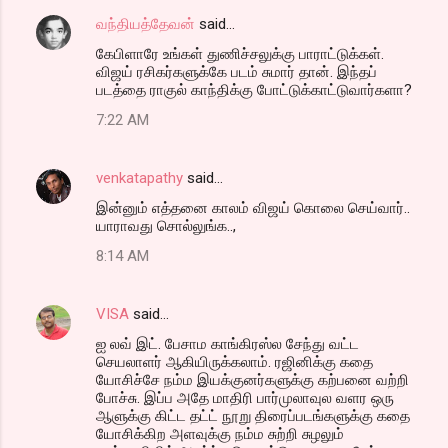
வந்தியத்தேவன்
said…
கேபிளாரே உங்கள் துணிச்சலுக்கு பாராட்டுக்கள்.
விஜய் ரசிகர்களுக்கே படம் சுமார் தான். இந்தப்
படத்தை ராகுல் காந்திக்கு போட்டுக்காட்டுவார்களா?
7:22 AM
venkatapathy
said…
இன்னும் எத்தனை காலம் விஜய் கொலை செய்வார்..
யாராவது சொல்லுங்க..,
8:14 AM
VISA
said…
ஐ லவ் இட். பேசாம காங்கிரஸ்ல சேந்து வட்ட
செயலாளர் ஆகியிருக்கலாம். ரஜினிக்கு கதை
யோசிச்சே நம்ம இயக்குனர்களுக்கு கற்பனை வற்றி
போச்சு. இப்ப அதே மாதிரி பார்முலாவுல வளர ஒரு
ஆளுக்கு கிட்ட தட்ட் நூறு திரைப்படங்களுக்கு கதை
யோசிக்கிற அளவுக்கு நம்ம சுற்றி சுழலும்