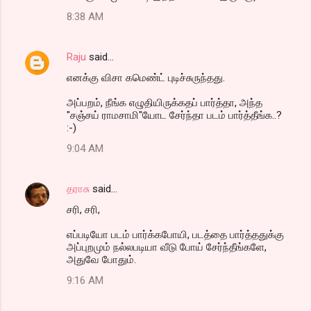
8:38 AM
Raju
said…
எனக்கு விசா கமெண்ட் புடிச்சுருந்தது.
அப்பறம், நீங்க எழுதியிருக்கதப் பார்த்தா, அந்த
"சஞ்சய் ராமசாமி"யோட சேர்ந்தா படம் பார்த்தீங்க..?
:-)
9:04 AM
தராசு
said…
சரி, சரி,
எப்படியோ படம் பார்க்கபோயி, படத்தை பார்த்ததுக்கு
அப்புறமும் நல்லபடியா வீடு போய் சேர்ந்தீங்களே,
அதுவே போதும்.
9:16 AM