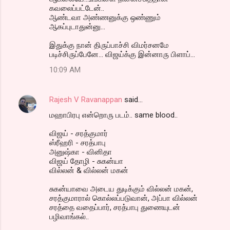
கவலைப்பட்டேன்..
ஆண்டவா அண்ணனுக்கு ஒண்ணும்
ஆகப்புடாதுன்னு...
இதுக்கு நான் திருப்பாச்சி விமர்சனமே
படிச்சிருப்பேனே... விஜய்க்கு இன்னாரு பிளாப்...
10:09 AM
Rajesh V Ravanappan
said…
மஹாபிரபு என்றொரு படம்.. same blood..
விஜய் - சரத்குமார்
ஸ்ரீஹரி - சரத்பாபு
அனுஷ்கா - வினிதா
விஜய் தோழி - சுகன்யா
வில்லன் & வில்லன் மகன்
சுகன்யாவை அடைய துடிக்கும் வில்லன் மகன்,
சரத்குமாரால் கொல்லப்படுவான், அப்பா வில்லன்
சரத்தை வதைப்பார், சரத்பாபு துணையுடன்
பழிவாங்கல்..