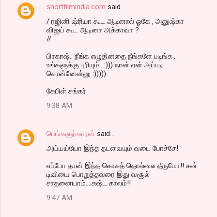
shortfilmindia.com
said…
/ ரஜினி ஷ்ரியா கூட ஆடினால் ஓகே , அனுஷ்கா
விஜய் கூட ஆடினா அக்காவா ?
//
பிரகாஷ்.. நீங்க எழுதினதை நீங்களே படிங்க..
உங்களுக்கு புரியும்.. :))) நான் ஏன் அப்படி
சொன்னேன்னு :)))))
கேபிள் சங்கர்
9:38 AM
பெங்களுர்காரன்
said…
அய்யய்யோ இந்த தடவையும் வடை போச்சே!
எப்போ தான் இந்த கொசுத் தொல்லை தீருமோ!! சன்
டிவியை பொறுத்தவரை இது வசூல்
சாதனையாம்....கஷ்ட காலம்!!
9:47 AM