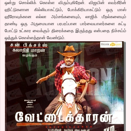
ஒன்று சொல்லிக் கொள்ள விரும்புகிறேன். விஜயின் எவர்கீரின்
ஹிட்டுகளான கில்லியாகட்டும், போக்கிரியாகட்டும் ஒரு மாஸ்
ஹீரோவுக்கான எல்லா அம்சங்களையும், லாஜிக் மீறல்களையும்
தாண்டி ஒரு அருமையான பரபரப்பான பார்வையாளர்களை கட்டி
போட்டு உட்கார வைக்கும் திரைக்கதை இருந்தது என்பதை நிச்சய்ம்
ஒத்துக் கொள்ளத்தான் வேண்டும்.