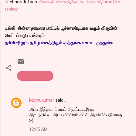
Technorati Tags:
திரை விமர்சனம்
,
வேட்டைக்காரன்
,
tamil film
review
டிஸ்கி: சின்ன தாமரை பாட்டில் பூச்சாண்டியாக வரும் விஜயின்
கெட்டப் படு பயங்கரம்
தமிலிஷிலும், தமிழ்மணத்திலும் குத்துங்க எசமா.. குத்துங்க
திரை விமர்சனம்
Muthukumar
said…
C
அப்ப இந்தவாட்டியும் அவுட்டா...இது
o
ஆவறதில்ல...அப்ப சீக்கிரம் கட்சி ஆரம்பிச்சுடுவாரு
m
:-)
m
12:45 AM