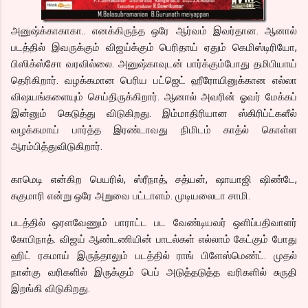
அனுஷ்க்காகாகா.. எனக்கிருந்த ஒரே ஆர்வம் இவர்தான. ஆனால்
படத்தில் இவருக்கும் விஜய்க்கும் பெரிதாய் ஏதும் கெமிஸ்டிரியோ,
பிஸிக்ஸ்சோ வரவில்லை. அனுஷ்காவுடன் பார்க்கும்போது தமிபியாய்
தெரிகிறார். வழக்கமான பெரிய பட்ஜெட் ஹீரோயினுக்கான எல்லா
விஷயங்களையும் செய்திருக்கிறார். ஆனால் அவரின் ஓவர் மேக்கப்
இன்னும் கெடுத்து விடுகிறது. இம்மாதிரியான ஸ்கிரிப்ட்களீல்
வழக்கமாய் பார்த்த இரண்டாவது நிமிடம் காத்ல் கொள்ள
ஆரம்பித்துவிடுகிறார்.
காமெடி என்கிற பெயரில், ஸ்ரீநாத், சத்யன், ஷாயாஜி ஷிண்டே,
சுகுமாரி என்று ஒரே அறுவை பட்டாளம். முடியலைடா சாமி.
படத்தில் ஒரளவேணும் பாராட்ட பட வேண்டியவர் ஒளிப்பதிவாளர்
கோபிநாத். விஜய் ஆண்டணியின் பாடல்கள் எல்லாம் கேட்கும் போது
ஹிட் ரகமாய் இருந்தாலும் படத்தில் ராங் பிளேஸ்மெண்ட். முதல்
நான்கு வரிகளில் இருக்கும் பெப் அடுத்தடுத்த வரிகளில் சுருதி
இறங்கி விடுகிறது.