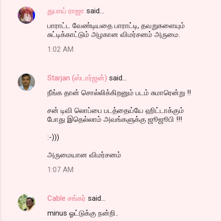
துபாய் ராஜா
said…
பாராட்ட வேண்டியதை பாராட்டி, தவறுகளையும்
சுட்டிக்காட்டும் அழகான விமர்சனம் அருமை.
1:02 AM
Starjan (ஸ்டார்ஜன்)
said…
நீங்க தான் சொல்லிக்கிறனும் படம் சுமாரென்று !!
சன் டிவி லொப்பை படத்தைய்யே ஹிட்டாக்கும்
போது இதெல்லாம் அவங்களுக்கு ஜூஜூபி !!!
:-)))
அருமையான விமர்சனம்
1:07 AM
Cable சங்கர்
said…
minus ஓட்டுக்கு நன்றி..