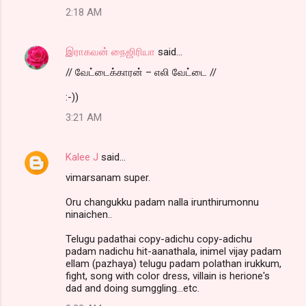
2:18 AM
இராகவன் நைஜிரியா
said…
// வேட்டைக்காரன் – எலி வேட்டை //
:-))
3:21 AM
Kalee J
said…
vimarsanam super.
Oru changukku padam nalla irunthirumonnu
ninaichen..
Telugu padathai copy-adichu copy-adichu
padam nadichu hit-aanathala, inimel vijay padam
ellam (pazhaya) telugu padam polathan irukkum,
fight, song with color dress, villain is herione's
dad and doing sumggling...etc.