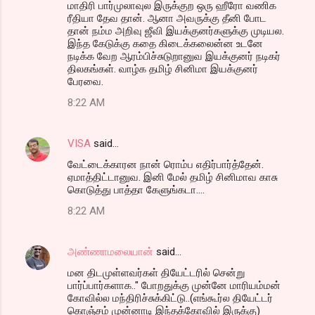
மாதிரி பார்முலாவுல இருக்குற ஒரு ஹீரோ வணிக
ரீதியா தேவ தான். ஆனா அவருக்கு தீனி போட
தான் நம்ம அறிவு ஜீவி இயக்குனர்களுக்கு முடியல.
இந்த கேடுக்கு கதை கிடைக்கலைன்ன உடனே
நடிக்க வேற ஆரம்பிச்சுடுறானுவ இயக்குனர் நடிகர்
திலகங்கள். வாழ்க தமிழ் சினிமா இயக்குனர்
பேரவை.
8:22 AM
VISA
said…
வேட்டைக்காரன நான் ரொம்ப எதிர்பார்த்தேன்.
ஏமாத்திட்டானுவ. இனி மேல் தமிழ் சினிமாவ காசு
கொடுத்து பாத்தா கேளுங்கடா....
8:22 AM
அண்ணாமலையான்
said…
மன திடமுள்ளவர்கள் தியேட்டரில் சென்று
பார்ப்பார்களாக.." போறதுக்கு முன்னே மாரியம்மன்
கோவில்ல மந்திரிச்சுக்கிட்டு..(எங்கூர்ல தியேட்டர்
கொஞ்சம் முன்னாடி இந்தக்கோவில் இருக்கு)