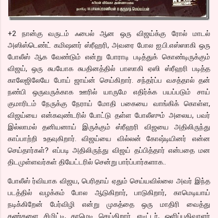
+2 நான்கு வருடம் ஃபைல் ஆன ஒரு விஜய்க்கு ரோல் மாடல்
அஸிஸ்டெண்ட் கமிஷனர் ஸ்ரீஹரி, அவரை போல ஐ.பி.எஸ்ஸாகி ஒரு
போலீஸ் ஆக வேண்டும் என்று போராடி படித்துக் கொண்டிருக்கும்
விஜய், ஒரு சுபயோக சுபதினத்தில் பாஸாகி ஏஸி ஸ்ரீஹரி படித்த
காலேஜிலேயே போய் ஜாய்ன் செய்கிறார். சந்தர்ப்ப வசத்தால் தன்
நண்பி ஒருவருக்காக ஊரில் யாருமே எதிர்க்க பயப்படும் சாய்
குமாரிடம் நேருக்கு நேராய் மோதி பகையை வாங்கிக் கொள்ள,
விஜய்யை என்கவுண்டரில் போட்டு தள்ள போலீஸும் அலைய, பவர்
இல்லாமல் தனியனாய் இருக்கும் ஸ்ரீஹரி விஜயை அதிலிருந்து
காப்பாற்றி உதவுகிறார். விஜய்யை வில்லன் கோஷ்டியினர் என்ன
செய்தார்கள்? எப்படி அதிலிருந்து விஜய் தப்பித்தார் என்பதை மன
திடமுள்ளவர்கள் தியேட்டரில் சென்று பார்ப்பார்களாக..
போலீஸ் ர்வியாக விஜய, பெரிதாய் ஏதும் செய்யவில்லை அவர் இந்த
படத்தில் வழக்கம் போல ஆடுகிறார், பாடுகிறார், காமெடியாய்
நடிக்கிறேன் பேர்விழி என்று முகத்தை ஒரு மாதிரி வைத்து
கண்களை சிமிட்டி, காமெடி செய்கிறார். எடிட்டர், ஒளிப்பதிவாளர்