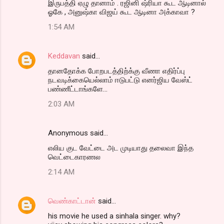
இருபத்தி ஏழு தானாம் . ரஜினி ஷ்ரியா கூட ஆடினால்
ஓகே , அனுஷ்கா விஜய் கூட ஆடினா அக்காவா ?
1:54 AM
Keddavan
said…
தானதோக்க போறபடத்திற்க்கு வீணா எதிர்ப்பு
நடவடிக்கையெல்லாம் ஈடுபட்டு எனர்ஜிய வேஸ்ட்
பண்ணீட்டாங்களே...
2:03 AM
Anonymous said…
எலிய குட வேட்டை அட முடியாது தலைவா இந்த
வெட்டைகாரணல
2:14 AM
வெண்காட்டான்
said…
his movie he used a sinhala singer. why?