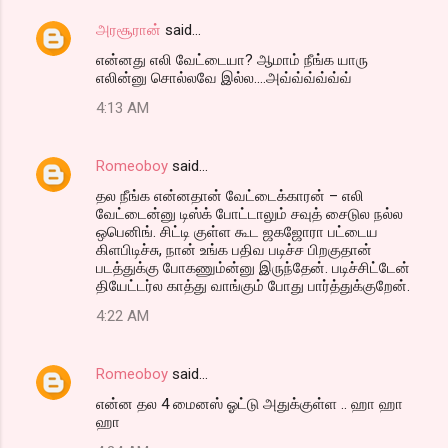
அரசூரான்
said…
என்னது எலி வேட்டையா? ஆமாம் நீங்க யாரு
எலின்னு சொல்லவே இல்ல....அவ்வ்வ்வ்வ்வ்
4:13 AM
Romeoboy
said…
தல நீங்க என்னதான் வேட்டைக்காரன் – எலி
வேட்டைன்னு டிஸ்க் போட்டாலும் சவுத் சைடுல நல்ல
ஒபெனிங். சிட்டி குள்ள கூட ஜகஜோரா பட்டைய
கிளபிடிச்சு, நான் உங்க பதிவ படிச்ச பிறகுதான்
படத்துக்கு போகணும்ன்னு இருந்தேன். படிச்சிட்டேன்
தியேட்டர்ல காத்து வாங்கும் போது பார்த்துக்குறேன்.
4:22 AM
Romeoboy
said…
என்ன தல 4 மைனஸ் ஓட்டு அதுக்குள்ள .. ஹா ஹா
ஹா