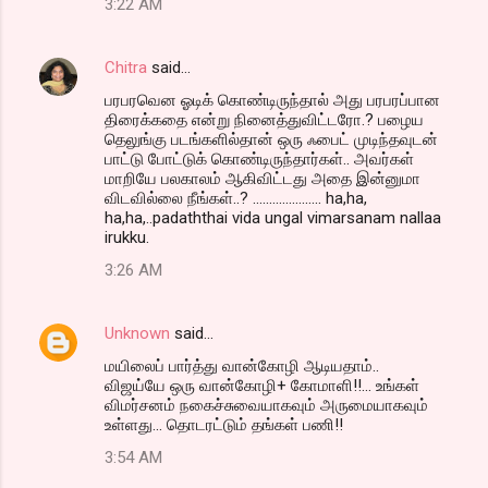
3:22 AM
Chitra
said…
பரபரவென ஓடிக் கொண்டிருந்தால் அது பரபரப்பான
திரைக்கதை என்று நினைத்துவிட்டரோ.? பழைய
தெலுங்கு படங்களில்தான் ஒரு ஃபைட் முடிந்தவுடன்
பாட்டு போட்டுக் கொண்டிருந்தார்கள்.. அவர்கள்
மாறியே பலகாலம் ஆகிவிட்டது அதை இன்னுமா
விடவில்லை நீங்கள்..? ..................... ha,ha,
ha,ha,..padaththai vida ungal vimarsanam nallaa
irukku.
3:26 AM
Unknown
said…
மயிலைப் பார்த்து வான்கோழி ஆடியதாம்..
விஜய்யே ஒரு வான்கோழி+ கோமாளி!!... உங்கள்
விமர்சனம் நகைச்சுவையாகவும் அருமையாகவும்
உள்ளது... தொடரட்டும் தங்கள் பணி!!
3:54 AM