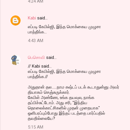
4:24 AM
Kabi
said…
எப்படி கேபில்ஜி, இந்த மொக்கைய முழுசா
பாத்தீங்க...
4:43 AM
பெசொவி
said…
// Kabi said...
எப்படி கேபில்ஜி, இந்த மொக்கைய முழுசா
பாத்தீங்க.//
அதுதான் தல......நாம கஷ்டப் படக் கூடாதுன்னு அவர்
தியாகம் செஞ்சுருக்கார்.
கேபிள் அண்ணே, உங்க தயவுல, நாங்க
தப்பிச்சுட்டோம். அது சரி, "இந்திய
தொலைக்காட்சிகளில் முதன் முறையாக"
ஒளிபரப்பும்போது இந்தப் படத்தை பார்ப்பதில்
தவறில்லையே?
5:15 AM