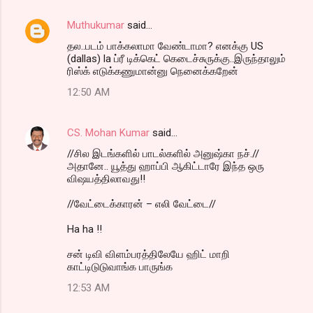
e
n
Muthukumar
said…
t
தல..படம் பாக்கலாமா வேண்டாமா? எனக்கு US
(dallas) la ப்ரீ டிக்கெட் கெடைச்சுருக்கு..இருந்தாலும்
s
ரிஸ்க் எடுக்கணுமான்னு நெனைக்கறேன்
12:50 AM
CS. Mohan Kumar
said…
//சில இடங்களில் பாடல்களில் அனுஷ்கா நச்.//
அதானே.. யூத்து ஹாப்பி ஆகிட்டாரே இந்த ஒரு
விஷயத்திலாவது!!
//வேட்டைக்காரன் – எலி வேட்டை//
Ha ha !!
சன் டிவி விளம்பரத்திலேயே ஹிட் மாறி
காட்டிடுடுவாங்க பாருங்க
12:53 AM