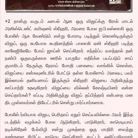
+2 நான்கு வருடம் ஃபைல் ஆன ஒரு விஜய்க்கு ரோல் மாடல்
அஸிஸ்டெண்ட் கமிஷனர் ஸ்ரீஹரி, அவரை போல ஐ.பி.எஸ்ஸாகி ஒரு
போலீஸ் ஆக வேண்டும் என்று போராடி படித்துக் கொண்டிருக்கும்
விஜய், ஒரு சுபயோக சுபதினத்தில் பாஸாகி ஏஸி ஸ்ரீஹரி படித்த
காலேஜிலேயே போய் ஜாய்ன் செய்கிறார். சந்தர்ப்ப வசத்தால் தன்
நண்பி ஒருவருக்காக ஊரில் யாருமே எதிர்க்க பயப்படும் சாய்
குமாரிடம் நேருக்கு நேராய் மோதி பகையை வாங்கிக் கொள்ள,
விஜய்யை என்கவுண்டரில் போட்டு தள்ள போலீஸும் அலைய, பவர்
இல்லாமல் தனியனாய் இருக்கும் ஸ்ரீஹரி விஜயை அதிலிருந்து
காப்பாற்றி உதவுகிறார். விஜய்யை வில்லன் கோஷ்டியினர் என்ன
செய்தார்கள்? எப்படி அதிலிருந்து விஜய் தப்பித்தார் என்பதை மன
திடமுள்ளவர்கள் தியேட்டரில் சென்று பார்ப்பார்களாக..
போலீஸ் ர்வியாக விஜய, பெரிதாய் ஏதும் செய்யவில்லை அவர் இந்த
படத்தில் வழக்கம் போல ஆடுகிறார், பாடுகிறார், காமெடியாய்
நடிக்கிறேன் பேர்விழி என்று முகத்தை ஒரு மாதிரி வைத்து
கண்களை சிமிட்டி, காமெடி செய்கிறார். எடிட்டர், ஒளிப்பதிவாளர்