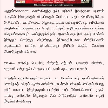
அனுஷ்க்காகாகா.. எனக்கிருந்த ஒரே ஆர்வம் இவர்தான. ஆனால்
படத்தில் இவருக்கும் விஜய்க்கும் பெரிதாய் ஏதும் கெமிஸ்டிரியோ,
பிஸிக்ஸ்சோ வரவில்லை. அனுஷ்காவுடன் பார்க்கும்போது தமிபியாய்
தெரிகிறார். வழக்கமான பெரிய பட்ஜெட் ஹீரோயினுக்கான எல்லா
விஷயங்களையும் செய்திருக்கிறார். ஆனால் அவரின் ஓவர் மேக்கப்
இன்னும் கெடுத்து விடுகிறது. இம்மாதிரியான ஸ்கிரிப்ட்களீல்
வழக்கமாய் பார்த்த இரண்டாவது நிமிடம் காத்ல் கொள்ள
ஆரம்பித்துவிடுகிறார்.
காமெடி என்கிற பெயரில், ஸ்ரீநாத், சத்யன், ஷாயாஜி ஷிண்டே,
சுகுமாரி என்று ஒரே அறுவை பட்டாளம். முடியலைடா சாமி.
படத்தில் ஒரளவேணும் பாராட்ட பட வேண்டியவர் ஒளிப்பதிவாளர்
கோபிநாத். விஜய் ஆண்டணியின் பாடல்கள் எல்லாம் கேட்கும் போது
ஹிட் ரகமாய் இருந்தாலும் படத்தில் ராங் பிளேஸ்மெண்ட். முதல்
நான்கு வரிகளில் இருக்கும் பெப் அடுத்தடுத்த வரிகளில் சுருதி
இறங்கி விடுகிறது.