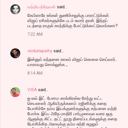
வந்தியத்தேவன்
said…
கேபிளாரே உங்கள் துணிச்சலுக்கு பாராட்டுக்கள்.
விஜய் ரசிகர்களுக்கே படம் சுமார் தான். இந்தப்
படத்தை ராகுல் காந்திக்கு போட்டுக்காட்டுவார்களா?
7:22 AM
venkatapathy
said…
இன்னும் எத்தனை காலம் விஜய் கொலை செய்வார்..
யாராவது சொல்லுங்க..,
8:14 AM
VISA
said…
ஐ லவ் இட். பேசாம காங்கிரஸ்ல சேந்து வட்ட
செயலாளர் ஆகியிருக்கலாம். ரஜினிக்கு கதை
யோசிச்சே நம்ம இயக்குனர்களுக்கு கற்பனை வற்றி
போச்சு. இப்ப அதே மாதிரி பார்முலாவுல வளர ஒரு
ஆளுக்கு கிட்ட தட்ட் நூறு திரைப்படங்களுக்கு கதை
யோசிக்கிற அளவுக்கு நம்ம சுற்றி சுழலும்