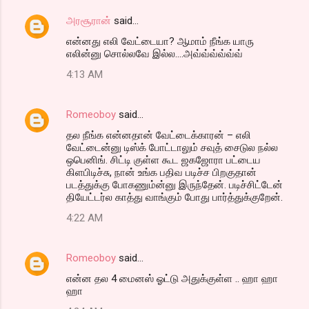
அரசூரான்
said…
என்னது எலி வேட்டையா? ஆமாம் நீங்க யாரு
எலின்னு சொல்லவே இல்ல....அவ்வ்வ்வ்வ்வ்
4:13 AM
Romeoboy
said…
தல நீங்க என்னதான் வேட்டைக்காரன் – எலி
வேட்டைன்னு டிஸ்க் போட்டாலும் சவுத் சைடுல நல்ல
ஒபெனிங். சிட்டி குள்ள கூட ஜகஜோரா பட்டைய
கிளபிடிச்சு, நான் உங்க பதிவ படிச்ச பிறகுதான்
படத்துக்கு போகணும்ன்னு இருந்தேன். படிச்சிட்டேன்
தியேட்டர்ல காத்து வாங்கும் போது பார்த்துக்குறேன்.
4:22 AM
Romeoboy
said…
என்ன தல 4 மைனஸ் ஓட்டு அதுக்குள்ள .. ஹா ஹா
ஹா