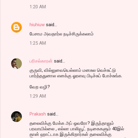
1:20 AM
hiuhiuw
said…
பேசாம அவதார்ல நடிச்சிருக்கலாம்
1:25 AM
பரிசல்காரன்
said…
குருவி, வில்லுவையெல்லாம் மனசுல வெச்சுட்டு
பார்த்ததுனால எனக்கு ஓரளவு பிடிச்சுப் போச்சுங்க.
வேற வழி?
1:29 AM
Prakash
said…
தலைவிக்கு மேக்க அப் ஒவரோ? இருந்தாலும்
பரவாயில்லை , எல்லா பாலிவூட் நடிகைகளும் 40இல்
தான் ஹாட்டாக இருக்கிறார்கள் தலைவிக்கு