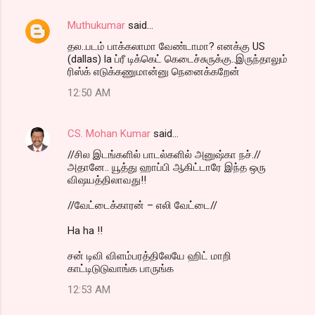
e
n
Muthukumar
said…
t
தல..படம் பாக்கலாமா வேண்டாமா? எனக்கு US
(dallas) la ப்ரீ டிக்கெட் கெடைச்சுருக்கு..இருந்தாலும்
s
ரிஸ்க் எடுக்கணுமான்னு நெனைக்கறேன்
12:50 AM
CS. Mohan Kumar
said…
//சில இடங்களில் பாடல்களில் அனுஷ்கா நச்.//
அதானே.. யூத்து ஹாப்பி ஆகிட்டாரே இந்த ஒரு
விஷயத்திலாவது!!
//வேட்டைக்காரன் – எலி வேட்டை//
Ha ha !!
சன் டிவி விளம்பரத்திலேயே ஹிட் மாறி
காட்டிடுடுவாங்க பாருங்க
12:53 AM