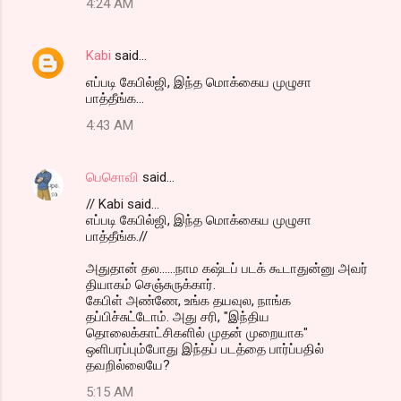
4:24 AM
Kabi
said…
எப்படி கேபில்ஜி, இந்த மொக்கைய முழுசா
பாத்தீங்க...
4:43 AM
பெசொவி
said…
// Kabi said...
எப்படி கேபில்ஜி, இந்த மொக்கைய முழுசா
பாத்தீங்க.//
அதுதான் தல......நாம கஷ்டப் படக் கூடாதுன்னு அவர்
தியாகம் செஞ்சுருக்கார்.
கேபிள் அண்ணே, உங்க தயவுல, நாங்க
தப்பிச்சுட்டோம். அது சரி, "இந்திய
தொலைக்காட்சிகளில் முதன் முறையாக"
ஒளிபரப்பும்போது இந்தப் படத்தை பார்ப்பதில்
தவறில்லையே?
5:15 AM