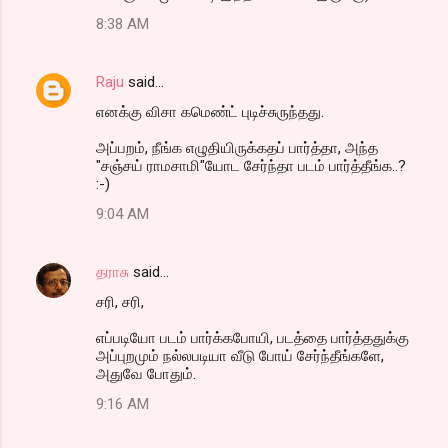
8:38 AM
Raju
said…
எனக்கு விசா கமெண்ட் புடிச்சுருந்தது.
அப்பறம், நீங்க எழுதியிருக்கதப் பார்த்தா, அந்த
"சஞ்சய் ராமசாமி"யோட சேர்ந்தா படம் பார்த்தீங்க..?
:-)
9:04 AM
தராசு
said…
சரி, சரி,
எப்படியோ படம் பார்க்கபோயி, படத்தை பார்த்ததுக்கு
அப்புறமும் நல்லபடியா வீடு போய் சேர்ந்தீங்களே,
அதுவே போதும்.
9:16 AM