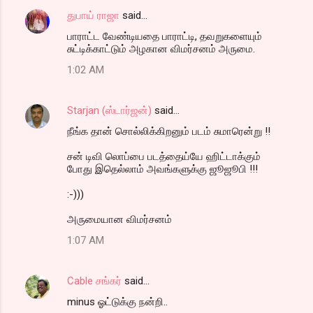
துபாய் ராஜா
said…
பாராட்ட வேண்டியதை பாராட்டி, தவறுகளையும்
சுட்டிக்காட்டும் அழகான விமர்சனம் அருமை.
1:02 AM
Starjan (ஸ்டார்ஜன்)
said…
நீங்க தான் சொல்லிக்கிறனும் படம் சுமாரென்று !!
சன் டிவி லொப்பை படத்தைய்யே ஹிட்டாக்கும்
போது இதெல்லாம் அவங்களுக்கு ஜூஜூபி !!!
:-)))
அருமையான விமர்சனம்
1:07 AM
Cable சங்கர்
said…
minus ஓட்டுக்கு நன்றி..