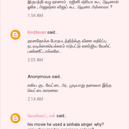
இருபத்தி ஏழு தானாம் . ரஜினி ஷ்ரியா கூட ஆடினால்
ஓகே , அனுஷ்கா விஜய் கூட ஆடினா அக்காவா ?
1:54 AM
Keddavan
said…
தானதோக்க போறபடத்திற்க்கு வீணா எதிர்ப்பு
நடவடிக்கையெல்லாம் ஈடுபட்டு எனர்ஜிய வேஸ்ட்
பண்ணீட்டாங்களே...
2:03 AM
Anonymous said…
எலிய குட வேட்டை அட முடியாது தலைவா இந்த
வெட்டைகாரணல
2:14 AM
வெண்காட்டான்
said…
his movie he used a sinhala singer. why?