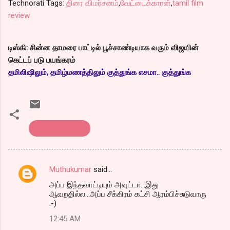
Technorati Tags:
திரை விமர்சனம்
,
வேட்டைக்காரன்
,
tamil film
review
டிஸ்கி: சின்ன தாமரை பாட்டில் பூச்சாண்டியாக வரும் விஜயின்
கெட்டப் படு பயங்கரம்
தமிலிஷிலும், தமிழ்மணத்திலும் குத்துங்க எசமா.. குத்துங்க
திரை விமர்சனம்
Muthukumar
said…
C
அப்ப இந்தவாட்டியும் அவுட்டா...இது
o
ஆவறதில்ல...அப்ப சீக்கிரம் கட்சி ஆரம்பிச்சுடுவாரு
m
:-)
m
12:45 AM