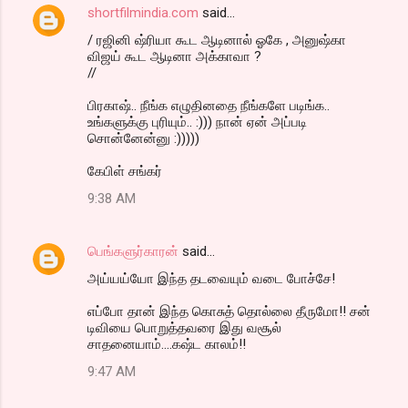
shortfilmindia.com
said…
/ ரஜினி ஷ்ரியா கூட ஆடினால் ஓகே , அனுஷ்கா
விஜய் கூட ஆடினா அக்காவா ?
//
பிரகாஷ்.. நீங்க எழுதினதை நீங்களே படிங்க..
உங்களுக்கு புரியும்.. :))) நான் ஏன் அப்படி
சொன்னேன்னு :)))))
கேபிள் சங்கர்
9:38 AM
பெங்களுர்காரன்
said…
அய்யய்யோ இந்த தடவையும் வடை போச்சே!
எப்போ தான் இந்த கொசுத் தொல்லை தீருமோ!! சன்
டிவியை பொறுத்தவரை இது வசூல்
சாதனையாம்....கஷ்ட காலம்!!
9:47 AM