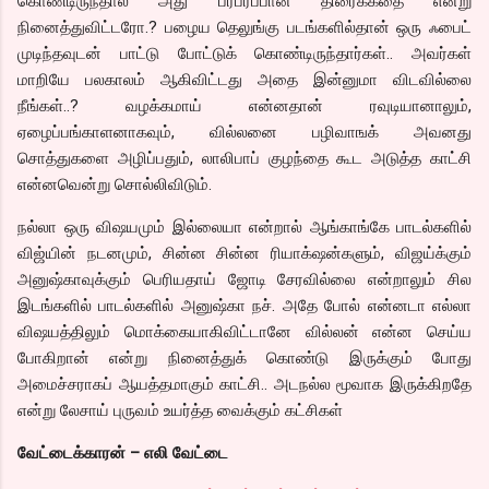
கொண்டிருந்தால் அது பரபரப்பான திரைக்கதை என்று
நினைத்துவிட்டரோ.? பழைய தெலுங்கு படங்களில்தான் ஒரு ஃபைட்
முடிந்தவுடன் பாட்டு போட்டுக் கொண்டிருந்தார்கள்.. அவர்கள்
மாறியே பலகாலம் ஆகிவிட்டது அதை இன்னுமா விடவில்லை
நீங்கள்..? வழக்கமாய் என்னதான் ரவுடியானாலும்,
ஏழைப்பங்காளனாகவும், வில்லனை பழிவாஙக் அவனது
சொத்துகளை அழிப்பதும், லாலிபாப் குழந்தை கூட அடுத்த காட்சி
என்னவென்று சொல்லிவிடும்.
நல்லா ஒரு விஷயமும் இல்லையா என்றால் ஆங்காங்கே பாடல்களில்
விஜ்யின் நடனமும், சின்ன சின்ன ரியாக்‌ஷன்களும், விஜய்க்கும்
அனுஷ்காவுக்கும் பெரியதாய் ஜோடி சேரவில்லை என்றாலும் சில
இடங்களில் பாடல்களில் அனுஷ்கா நச். அதே போல் என்னடா எல்லா
விஷயத்திலும் மொக்கையாகிவிட்டானே வில்லன் என்ன செய்ய
போகிறான் என்று நினைத்துக் கொண்டு இருக்கும் போது
அமைச்சராகப் ஆயத்தமாகும் காட்சி.. அடநல்ல மூவாக இருக்கிறதே
என்று லேசாய் புருவம் உயர்த்த வைக்கும் கட்சிகள்
வேட்டைக்காரன் – எலி வேட்டை