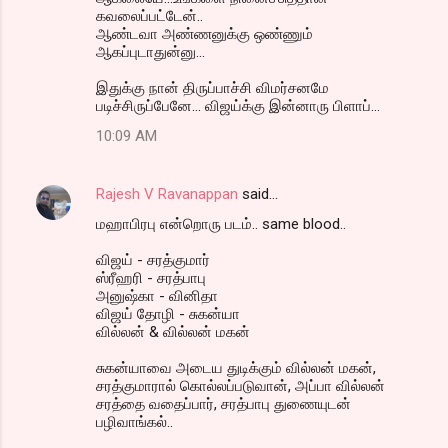
கவலைப்பட்டேன்..
ஆண்டவா அண்ணனுக்கு ஒண்ணும்
ஆகப்புடாதுன்னு...
இதுக்கு நான் திருப்பாச்சி விமர்சனமே
படிச்சிருப்பேனே... விஜய்க்கு இன்னாரு பிளாப்...
10:09 AM
Rajesh V Ravanappan
said…
மஹாபிரபு என்றொரு படம்.. same blood..
விஜய் - சரத்குமார்
ஸ்ரீஹரி - சரத்பாபு
அனுஷ்கா - வினிதா
விஜய் தோழி - சுகன்யா
வில்லன் & வில்லன் மகன்
சுகன்யாவை அடைய துடிக்கும் வில்லன் மகன்,
சரத்குமாரால் கொல்லப்படுவான், அப்பா வில்லன்
சரத்தை வதைப்பார், சரத்பாபு துணையுடன்
பழிவாங்கல்..