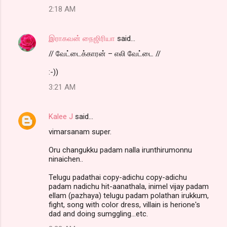
2:18 AM
இராகவன் நைஜிரியா
said…
// வேட்டைக்காரன் – எலி வேட்டை //
:-))
3:21 AM
Kalee J
said…
vimarsanam super.
Oru changukku padam nalla irunthirumonnu
ninaichen..
Telugu padathai copy-adichu copy-adichu
padam nadichu hit-aanathala, inimel vijay padam
ellam (pazhaya) telugu padam polathan irukkum,
fight, song with color dress, villain is herione's
dad and doing sumggling...etc.