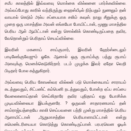
சமீப காலத்தில் இவ்வளவு மொக்கை வில்லனை பார்க்கவில்லை.
அவ்வப்போது காரில் வந்திருந்து ஹைஸ்பீடில் நிற்பதும் நுணலும் தன்
வாயால் கெடும் அல்ப சப்பையாக சலிம் கவுஸ். நாலு சீனுக்கு ஒரு
முறை ஒரு மாசத்தில அவன் எங்கயோ போயிட்டான், மூணு மாசத்தில
பெரிய ஆள் ஆயிட்டான் என்று சொல்லிக் கொண்டிருப்பதை தவிர,
வேறொன்றும் பெரிதாய் செயய்வில்லை.
இவரின் மகனாய் சாய்குமார், இவரின் ஹேர்ஸ்டைலும்
பாடிலேங்குவேஜும் ஓகே. ஆனால் ஒரு ரூபாய்க்கு பத்து ரூபாய்
அளவுக்கு மெனக்கெடுகிர்றார். படம் முழுக்க இவர் ஏதோ வெறி
பிடிதார் போல கத்துகிறார்.
அவ்வளவு பெரிய கோடீஸ்வர வில்லன் படு மொக்கையாய் சாராயம்
கடத்துவதும், சிட்பண்ட் கம்பெனி நடத்துவதும், போன்ற ஏப்ப சாப்பை
வேலைகளாய்தான் செய்கிறாரே தவிர புதிதாய் ஏது யோசிக்க
முடியவில்லையா இயக்குனரே. ? ஒருவன் சாதாரணமாய் தன்
சாம்ராஜ்யத்தையே காலி செய்பவனை பற்றி முன்று மாசத்தில் பெரிய
ஆளாயிட்டான் ,ஆறுமாசத்தில பெரியாளாயிட்டான் என்று
கமெண்டரியையா கொடுத்து கொண்டிருப்பான். பரபரவென ஓடிக்