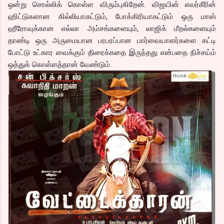
ஒன்று சொல்லிக் கொள்ள விரும்புகிறேன். விஜயின் எவர்கீரின்
ஹிட்டுகளான கில்லியாகட்டும், போக்கிரியாகட்டும் ஒரு மாஸ்
ஹீரோவுக்கான எல்லா அம்சங்களையும், லாஜிக் மீறல்களையும்
தாண்டி ஒரு அருமையான பரபரப்பான பார்வையாளர்களை கட்டி
போட்டு உட்கார வைக்கும் திரைக்கதை இருந்தது என்பதை நிச்சய்ம்
ஒத்துக் கொள்ளத்தான் வேண்டும்.