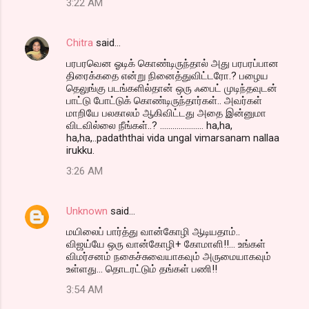
3:22 AM
Chitra
said…
பரபரவென ஓடிக் கொண்டிருந்தால் அது பரபரப்பான
திரைக்கதை என்று நினைத்துவிட்டரோ.? பழைய
தெலுங்கு படங்களில்தான் ஒரு ஃபைட் முடிந்தவுடன்
பாட்டு போட்டுக் கொண்டிருந்தார்கள்.. அவர்கள்
மாறியே பலகாலம் ஆகிவிட்டது அதை இன்னுமா
விடவில்லை நீங்கள்..? ..................... ha,ha,
ha,ha,..padaththai vida ungal vimarsanam nallaa
irukku.
3:26 AM
Unknown
said…
மயிலைப் பார்த்து வான்கோழி ஆடியதாம்..
விஜய்யே ஒரு வான்கோழி+ கோமாளி!!... உங்கள்
விமர்சனம் நகைச்சுவையாகவும் அருமையாகவும்
உள்ளது... தொடரட்டும் தங்கள் பணி!!
3:54 AM