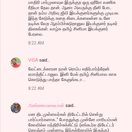
மாதிரி பார்முலாவுல இருக்குற ஒரு ஹீரோ வணிக
ரீதியா தேவ தான். ஆனா அவருக்கு தீனி போட
தான் நம்ம அறிவு ஜீவி இயக்குனர்களுக்கு முடியல.
இந்த கேடுக்கு கதை கிடைக்கலைன்ன உடனே
நடிக்க வேற ஆரம்பிச்சுடுறானுவ இயக்குனர் நடிகர்
திலகங்கள். வாழ்க தமிழ் சினிமா இயக்குனர்
பேரவை.
8:22 AM
VISA
said…
வேட்டைக்காரன நான் ரொம்ப எதிர்பார்த்தேன்.
ஏமாத்திட்டானுவ. இனி மேல் தமிழ் சினிமாவ காசு
கொடுத்து பாத்தா கேளுங்கடா....
8:22 AM
அண்ணாமலையான்
said…
மன திடமுள்ளவர்கள் தியேட்டரில் சென்று
பார்ப்பார்களாக.." போறதுக்கு முன்னே மாரியம்மன்
கோவில்ல மந்திரிச்சுக்கிட்டு..(எங்கூர்ல தியேட்டர்
கொஞ்சம் முன்னாடி இந்தக்கோவில் இருக்கு)