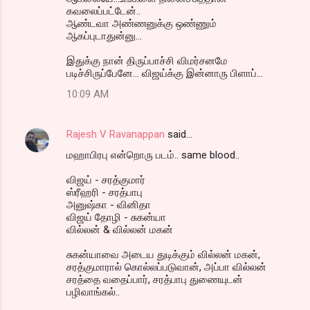
கவலைப்பட்டேன்..
ஆண்டவா அண்ணனுக்கு ஒண்ணும்
ஆகப்புடாதுன்னு...
இதுக்கு நான் திருப்பாச்சி விமர்சனமே
படிச்சிருப்பேனே... விஜய்க்கு இன்னாரு பிளாப்...
10:09 AM
Rajesh V Ravanappan
said…
மஹாபிரபு என்றொரு படம்.. same blood..
விஜய் - சரத்குமார்
ஸ்ரீஹரி - சரத்பாபு
அனுஷ்கா - வினிதா
விஜய் தோழி - சுகன்யா
வில்லன் & வில்லன் மகன்
சுகன்யாவை அடைய துடிக்கும் வில்லன் மகன்,
சரத்குமாரால் கொல்லப்படுவான், அப்பா வில்லன்
சரத்தை வதைப்பார், சரத்பாபு துணையுடன்
பழிவாங்கல்..