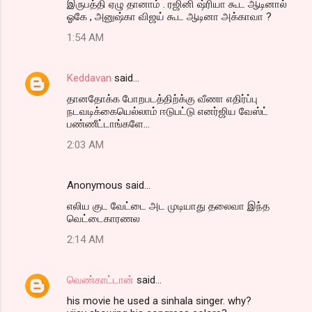
இருபத்தி ஏழு தானாம் . ரஜினி ஷ்ரியா கூட ஆடினால்
ஓகே , அனுஷ்கா விஜய் கூட ஆடினா அக்காவா ?
1:54 AM
Keddavan
said…
தானதோக்க போறபடத்திற்க்கு வீணா எதிர்ப்பு
நடவடிக்கையெல்லாம் ஈடுபட்டு எனர்ஜிய வேஸ்ட்
பண்ணீட்டாங்களே...
2:03 AM
Anonymous said…
எலிய குட வேட்டை அட முடியாது தலைவா இந்த
வெட்டைகாரணல
2:14 AM
வெண்காட்டான்
said…
his movie he used a sinhala singer. why?