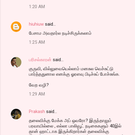
1:20 AM
hiuhiuw
said…
பேசாம அவதார்ல நடிச்சிருக்கலாம்
1:25 AM
பரிசல்காரன்
said…
குருவி, வில்லுவையெல்லாம் மனசுல வெச்சுட்டு
பார்த்ததுனால எனக்கு ஓரளவு பிடிச்சுப் போச்சுங்க.
வேற வழி?
1:29 AM
Prakash
said…
தலைவிக்கு மேக்க அப் ஒவரோ? இருந்தாலும்
பரவாயில்லை , எல்லா பாலிவூட் நடிகைகளும் 40இல்
தான் ஹாட்டாக இருக்கிறார்கள் தலைவிக்கு