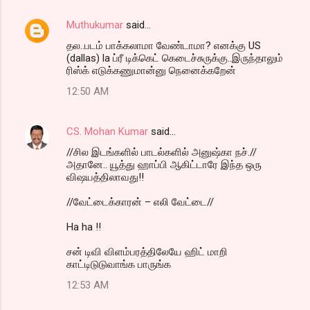
e
n
Muthukumar
said…
t
தல..படம் பாக்கலாமா வேண்டாமா? எனக்கு US
(dallas) la ப்ரீ டிக்கெட் கெடைச்சுருக்கு..இருந்தாலும்
s
ரிஸ்க் எடுக்கணுமான்னு நெனைக்கறேன்
12:50 AM
CS. Mohan Kumar
said…
//சில இடங்களில் பாடல்களில் அனுஷ்கா நச்.//
அதானே.. யூத்து ஹாப்பி ஆகிட்டாரே இந்த ஒரு
விஷயத்திலாவது!!
//வேட்டைக்காரன் – எலி வேட்டை//
Ha ha !!
சன் டிவி விளம்பரத்திலேயே ஹிட் மாறி
காட்டிடுடுவாங்க பாருங்க
12:53 AM