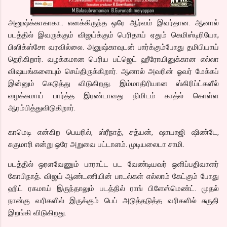
அனுஷ்க்காகாகா.. எனக்கிருந்த ஒரே ஆர்வம் இவர்தான. ஆனால்
படத்தில் இவருக்கும் விஜய்க்கும் பெரிதாய் ஏதும் கெமிஸ்டிரியோ,
பிஸிக்ஸ்சோ வரவில்லை. அனுஷ்காவுடன் பார்க்கும்போது தமிபியாய்
தெரிகிறார். வழக்கமான பெரிய பட்ஜெட் ஹீரோயினுக்கான எல்லா
விஷயங்களையும் செய்திருக்கிறார். ஆனால் அவரின் ஓவர் மேக்கப்
இன்னும் கெடுத்து விடுகிறது. இம்மாதிரியான ஸ்கிரிப்ட்களீல்
வழக்கமாய் பார்த்த இரண்டாவது நிமிடம் காத்ல் கொள்ள
ஆரம்பித்துவிடுகிறார்.
காமெடி என்கிற பெயரில், ஸ்ரீநாத், சத்யன், ஷாயாஜி ஷிண்டே,
சுகுமாரி என்று ஒரே அறுவை பட்டாளம். முடியலைடா சாமி.
படத்தில் ஒரளவேணும் பாராட்ட பட வேண்டியவர் ஒளிப்பதிவாளர்
கோபிநாத். விஜய் ஆண்டணியின் பாடல்கள் எல்லாம் கேட்கும் போது
ஹிட் ரகமாய் இருந்தாலும் படத்தில் ராங் பிளேஸ்மெண்ட். முதல்
நான்கு வரிகளில் இருக்கும் பெப் அடுத்தடுத்த வரிகளில் சுருதி
இறங்கி விடுகிறது.