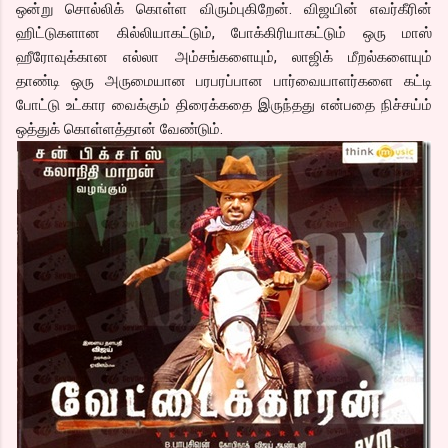
ஒன்று சொல்லிக் கொள்ள விரும்புகிறேன். விஜயின் எவர்கீரின்
ஹிட்டுகளான கில்லியாகட்டும், போக்கிரியாகட்டும் ஒரு மாஸ்
ஹீரோவுக்கான எல்லா அம்சங்களையும், லாஜிக் மீறல்களையும்
தாண்டி ஒரு அருமையான பரபரப்பான பார்வையாளர்களை கட்டி
போட்டு உட்கார வைக்கும் திரைக்கதை இருந்தது என்பதை நிச்சய்ம்
ஒத்துக் கொள்ளத்தான் வேண்டும்.