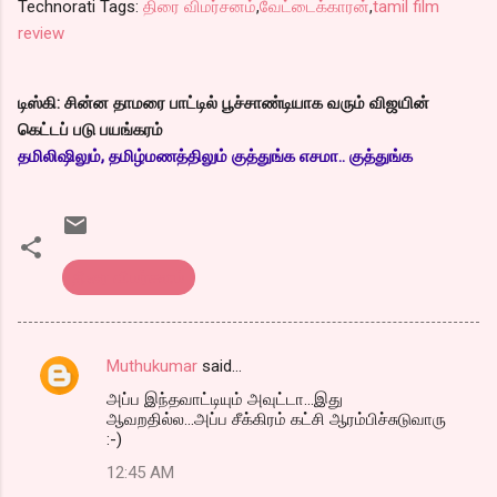
Technorati Tags:
திரை விமர்சனம்
,
வேட்டைக்காரன்
,
tamil film
review
டிஸ்கி: சின்ன தாமரை பாட்டில் பூச்சாண்டியாக வரும் விஜயின்
கெட்டப் படு பயங்கரம்
தமிலிஷிலும், தமிழ்மணத்திலும் குத்துங்க எசமா.. குத்துங்க
திரை விமர்சனம்
Muthukumar
said…
C
அப்ப இந்தவாட்டியும் அவுட்டா...இது
o
ஆவறதில்ல...அப்ப சீக்கிரம் கட்சி ஆரம்பிச்சுடுவாரு
m
:-)
m
12:45 AM