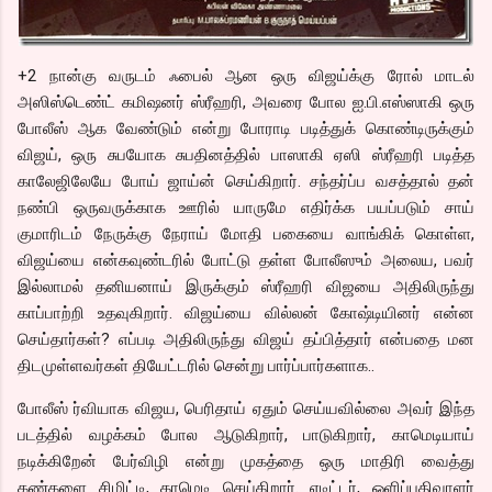
+2 நான்கு வருடம் ஃபைல் ஆன ஒரு விஜய்க்கு ரோல் மாடல்
அஸிஸ்டெண்ட் கமிஷனர் ஸ்ரீஹரி, அவரை போல ஐ.பி.எஸ்ஸாகி ஒரு
போலீஸ் ஆக வேண்டும் என்று போராடி படித்துக் கொண்டிருக்கும்
விஜய், ஒரு சுபயோக சுபதினத்தில் பாஸாகி ஏஸி ஸ்ரீஹரி படித்த
காலேஜிலேயே போய் ஜாய்ன் செய்கிறார். சந்தர்ப்ப வசத்தால் தன்
நண்பி ஒருவருக்காக ஊரில் யாருமே எதிர்க்க பயப்படும் சாய்
குமாரிடம் நேருக்கு நேராய் மோதி பகையை வாங்கிக் கொள்ள,
விஜய்யை என்கவுண்டரில் போட்டு தள்ள போலீஸும் அலைய, பவர்
இல்லாமல் தனியனாய் இருக்கும் ஸ்ரீஹரி விஜயை அதிலிருந்து
காப்பாற்றி உதவுகிறார். விஜய்யை வில்லன் கோஷ்டியினர் என்ன
செய்தார்கள்? எப்படி அதிலிருந்து விஜய் தப்பித்தார் என்பதை மன
திடமுள்ளவர்கள் தியேட்டரில் சென்று பார்ப்பார்களாக..
போலீஸ் ர்வியாக விஜய, பெரிதாய் ஏதும் செய்யவில்லை அவர் இந்த
படத்தில் வழக்கம் போல ஆடுகிறார், பாடுகிறார், காமெடியாய்
நடிக்கிறேன் பேர்விழி என்று முகத்தை ஒரு மாதிரி வைத்து
கண்களை சிமிட்டி, காமெடி செய்கிறார். எடிட்டர், ஒளிப்பதிவாளர்