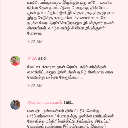
மாதிரி பார்முலாவுல இருக்குற ஒரு ஹீரோ வணிக
ரீதியா தேவ தான். ஆனா அவருக்கு தீனி போட
தான் நம்ம அறிவு ஜீவி இயக்குனர்களுக்கு முடியல.
இந்த கேடுக்கு கதை கிடைக்கலைன்ன உடனே
நடிக்க வேற ஆரம்பிச்சுடுறானுவ இயக்குனர் நடிகர்
திலகங்கள். வாழ்க தமிழ் சினிமா இயக்குனர்
பேரவை.
8:22 AM
VISA
said…
வேட்டைக்காரன நான் ரொம்ப எதிர்பார்த்தேன்.
ஏமாத்திட்டானுவ. இனி மேல் தமிழ் சினிமாவ காசு
கொடுத்து பாத்தா கேளுங்கடா....
8:22 AM
அண்ணாமலையான்
said…
மன திடமுள்ளவர்கள் தியேட்டரில் சென்று
பார்ப்பார்களாக.." போறதுக்கு முன்னே மாரியம்மன்
கோவில்ல மந்திரிச்சுக்கிட்டு..(எங்கூர்ல தியேட்டர்
கொஞ்சம் முன்னாடி இந்தக்கோவில் இருக்கு)