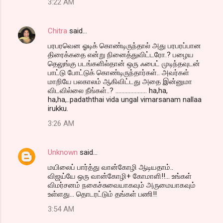
3:22 AM
Chitra
said…
பரபரவென ஓடிக் கொண்டிருந்தால் அது பரபரப்பான
திரைக்கதை என்று நினைத்துவிட்டரோ.? பழைய
தெலுங்கு படங்களில்தான் ஒரு ஃபைட் முடிந்தவுடன்
பாட்டு போட்டுக் கொண்டிருந்தார்கள்.. அவர்கள்
மாறியே பலகாலம் ஆகிவிட்டது அதை இன்னுமா
விடவில்லை நீங்கள்..? ..................... ha,ha,
ha,ha,..padaththai vida ungal vimarsanam nallaa
irukku.
3:26 AM
Unknown
said…
மயிலைப் பார்த்து வான்கோழி ஆடியதாம்..
விஜய்யே ஒரு வான்கோழி+ கோமாளி!!... உங்கள்
விமர்சனம் நகைச்சுவையாகவும் அருமையாகவும்
உள்ளது... தொடரட்டும் தங்கள் பணி!!
3:54 AM