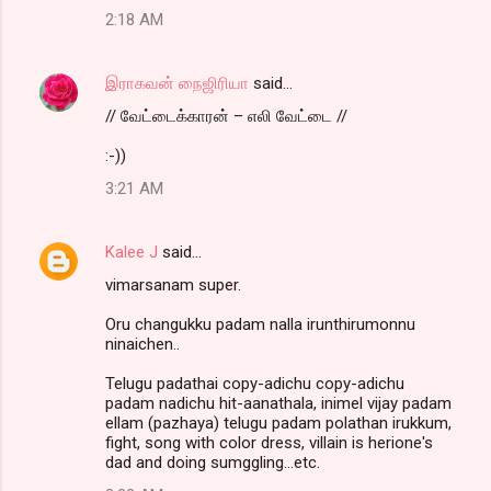
2:18 AM
இராகவன் நைஜிரியா
said…
// வேட்டைக்காரன் – எலி வேட்டை //
:-))
3:21 AM
Kalee J
said…
vimarsanam super.
Oru changukku padam nalla irunthirumonnu
ninaichen..
Telugu padathai copy-adichu copy-adichu
padam nadichu hit-aanathala, inimel vijay padam
ellam (pazhaya) telugu padam polathan irukkum,
fight, song with color dress, villain is herione's
dad and doing sumggling...etc.