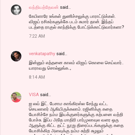
வந்தியத்தேவன்
said…
கேபிளாரே உங்கள் துணிச்சலுக்கு பாராட்டுக்கள்.
விஜய் ரசிகர்களுக்கே படம் சுமார் தான். இந்தப்
படத்தை ராகுல் காந்திக்கு போட்டுக்காட்டுவார்களா?
7:22 AM
venkatapathy
said…
இன்னும் எத்தனை காலம் விஜய் கொலை செய்வார்..
யாராவது சொல்லுங்க..,
8:14 AM
VISA
said…
ஐ லவ் இட். பேசாம காங்கிரஸ்ல சேந்து வட்ட
செயலாளர் ஆகியிருக்கலாம். ரஜினிக்கு கதை
யோசிச்சே நம்ம இயக்குனர்களுக்கு கற்பனை வற்றி
போச்சு. இப்ப அதே மாதிரி பார்முலாவுல வளர ஒரு
ஆளுக்கு கிட்ட தட்ட் நூறு திரைப்படங்களுக்கு கதை
யோசிக்கிற அளவுக்கு நம்ம சுற்றி சுழலும்