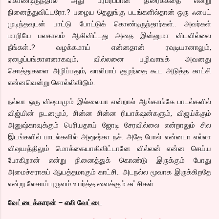
கொண்டிருந்தால் அது பரபரப்பான திரைக்கதை என்று
நினைத்துவிட்டரோ.? பழைய தெலுங்கு படங்களில்தான் ஒரு ஃபைட்
முடிந்தவுடன் பாட்டு போட்டுக் கொண்டிருந்தார்கள்.. அவர்கள்
மாறியே பலகாலம் ஆகிவிட்டது அதை இன்னுமா விடவில்லை
நீங்கள்..? வழக்கமாய் என்னதான் ரவுடியானாலும்,
ஏழைப்பங்காளனாகவும், வில்லனை பழிவாஙக் அவனது
சொத்துகளை அழிப்பதும், லாலிபாப் குழந்தை கூட அடுத்த காட்சி
என்னவென்று சொல்லிவிடும்.
நல்லா ஒரு விஷயமும் இல்லையா என்றால் ஆங்காங்கே பாடல்களில்
விஜ்யின் நடனமும், சின்ன சின்ன ரியாக்‌ஷன்களும், விஜய்க்கும்
அனுஷ்காவுக்கும் பெரியதாய் ஜோடி சேரவில்லை என்றாலும் சில
இடங்களில் பாடல்களில் அனுஷ்கா நச். அதே போல் என்னடா எல்லா
விஷயத்திலும் மொக்கையாகிவிட்டானே வில்லன் என்ன செய்ய
போகிறான் என்று நினைத்துக் கொண்டு இருக்கும் போது
அமைச்சராகப் ஆயத்தமாகும் காட்சி.. அடநல்ல மூவாக இருக்கிறதே
என்று லேசாய் புருவம் உயர்த்த வைக்கும் கட்சிகள்
வேட்டைக்காரன் – எலி வேட்டை