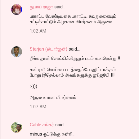
துபாய் ராஜா
said…
பாராட்ட வேண்டியதை பாராட்டி, தவறுகளையும்
சுட்டிக்காட்டும் அழகான விமர்சனம் அருமை.
1:02 AM
Starjan (ஸ்டார்ஜன்)
said…
நீங்க தான் சொல்லிக்கிறனும் படம் சுமாரென்று !!
சன் டிவி லொப்பை படத்தைய்யே ஹிட்டாக்கும்
போது இதெல்லாம் அவங்களுக்கு ஜூஜூபி !!!
:-)))
அருமையான விமர்சனம்
1:07 AM
Cable சங்கர்
said…
minus ஓட்டுக்கு நன்றி..