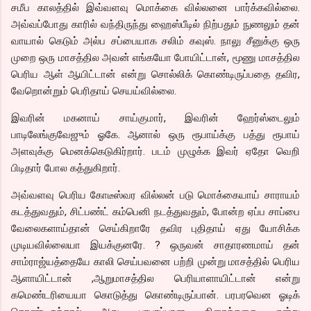
சமீப காலத்தில் இவ்வளவு மொக்கை வில்லனை பார்க்கவில்லை.
அவ்வப்போது காரில் வந்திருந்து ஹைஸ்பீடில் நிற்பதும் நுணலும் தன்
வாயால் கெடும் அல்ப சப்பையாக சலிம் கவுஸ். நாலு சீனுக்கு ஒரு
முறை ஒரு மாசத்தில அவன் எங்கயோ போயிட்டான், மூணு மாசத்தில
பெரிய ஆள் ஆயிட்டான் என்று சொல்லிக் கொண்டிருப்பதை தவிர,
வேறொன்றும் பெரிதாய் செயய்வில்லை.
இவரின் மகனாய் சாய்குமார், இவரின் ஹேர்ஸ்டைலும்
பாடிலேங்குவேஜும் ஓகே. ஆனால் ஒரு ரூபாய்க்கு பத்து ரூபாய்
அளவுக்கு மெனக்கெடுகிர்றார். படம் முழுக்க இவர் ஏதோ வெறி
பிடிதார் போல கத்துகிறார்.
அவ்வளவு பெரிய கோடீஸ்வர வில்லன் படு மொக்கையாய் சாராயம்
கடத்துவதும், சிட்பண்ட் கம்பெனி நடத்துவதும், போன்ற ஏப்ப சாப்பை
வேலைகளாய்தான் செய்கிறாரே தவிர புதிதாய் ஏது யோசிக்க
முடியவில்லையா இயக்குனரே. ? ஒருவன் சாதாரணமாய் தன்
சாம்ராஜ்யத்தையே காலி செய்பவனை பற்றி முன்று மாசத்தில் பெரிய
ஆளாயிட்டான் ,ஆறுமாசத்தில பெரியாளாயிட்டான் என்று
கமெண்டரியையா கொடுத்து கொண்டிருப்பான். பரபரவென ஓடிக்