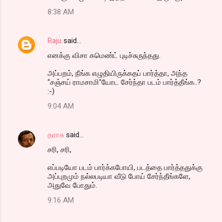
8:38 AM
Raju
said…
எனக்கு விசா கமெண்ட் புடிச்சுருந்தது.
அப்பறம், நீங்க எழுதியிருக்கதப் பார்த்தா, அந்த
"சஞ்சய் ராமசாமி"யோட சேர்ந்தா படம் பார்த்தீங்க..?
:-)
9:04 AM
தராசு
said…
சரி, சரி,
எப்படியோ படம் பார்க்கபோயி, படத்தை பார்த்ததுக்கு
அப்புறமும் நல்லபடியா வீடு போய் சேர்ந்தீங்களே,
அதுவே போதும்.
9:16 AM