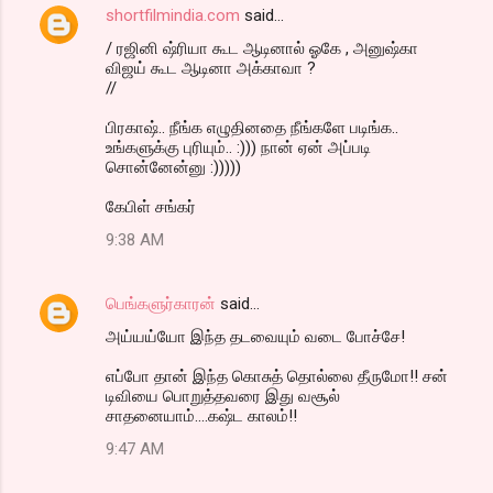
shortfilmindia.com
said…
/ ரஜினி ஷ்ரியா கூட ஆடினால் ஓகே , அனுஷ்கா
விஜய் கூட ஆடினா அக்காவா ?
//
பிரகாஷ்.. நீங்க எழுதினதை நீங்களே படிங்க..
உங்களுக்கு புரியும்.. :))) நான் ஏன் அப்படி
சொன்னேன்னு :)))))
கேபிள் சங்கர்
9:38 AM
பெங்களுர்காரன்
said…
அய்யய்யோ இந்த தடவையும் வடை போச்சே!
எப்போ தான் இந்த கொசுத் தொல்லை தீருமோ!! சன்
டிவியை பொறுத்தவரை இது வசூல்
சாதனையாம்....கஷ்ட காலம்!!
9:47 AM