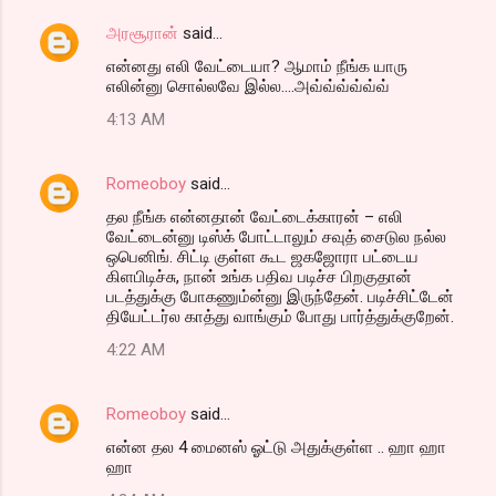
அரசூரான்
said…
என்னது எலி வேட்டையா? ஆமாம் நீங்க யாரு
எலின்னு சொல்லவே இல்ல....அவ்வ்வ்வ்வ்வ்
4:13 AM
Romeoboy
said…
தல நீங்க என்னதான் வேட்டைக்காரன் – எலி
வேட்டைன்னு டிஸ்க் போட்டாலும் சவுத் சைடுல நல்ல
ஒபெனிங். சிட்டி குள்ள கூட ஜகஜோரா பட்டைய
கிளபிடிச்சு, நான் உங்க பதிவ படிச்ச பிறகுதான்
படத்துக்கு போகணும்ன்னு இருந்தேன். படிச்சிட்டேன்
தியேட்டர்ல காத்து வாங்கும் போது பார்த்துக்குறேன்.
4:22 AM
Romeoboy
said…
என்ன தல 4 மைனஸ் ஓட்டு அதுக்குள்ள .. ஹா ஹா
ஹா