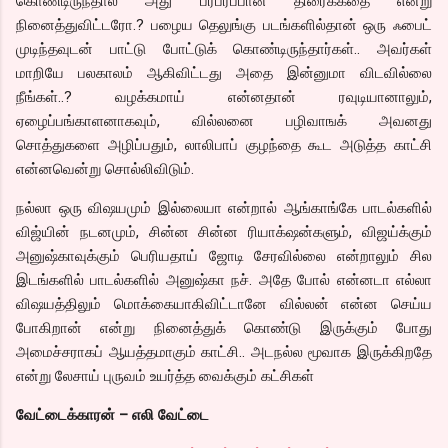
கொண்டிருந்தால் அது பரபரப்பான திரைக்கதை என்று
நினைத்துவிட்டரோ.? பழைய தெலுங்கு படங்களில்தான் ஒரு ஃபைட்
முடிந்தவுடன் பாட்டு போட்டுக் கொண்டிருந்தார்கள்.. அவர்கள்
மாறியே பலகாலம் ஆகிவிட்டது அதை இன்னுமா விடவில்லை
நீங்கள்..? வழக்கமாய் என்னதான் ரவுடியானாலும்,
ஏழைப்பங்காளனாகவும், வில்லனை பழிவாஙக் அவனது
சொத்துகளை அழிப்பதும், லாலிபாப் குழந்தை கூட அடுத்த காட்சி
என்னவென்று சொல்லிவிடும்.
நல்லா ஒரு விஷயமும் இல்லையா என்றால் ஆங்காங்கே பாடல்களில்
விஜ்யின் நடனமும், சின்ன சின்ன ரியாக்‌ஷன்களும், விஜய்க்கும்
அனுஷ்காவுக்கும் பெரியதாய் ஜோடி சேரவில்லை என்றாலும் சில
இடங்களில் பாடல்களில் அனுஷ்கா நச். அதே போல் என்னடா எல்லா
விஷயத்திலும் மொக்கையாகிவிட்டானே வில்லன் என்ன செய்ய
போகிறான் என்று நினைத்துக் கொண்டு இருக்கும் போது
அமைச்சராகப் ஆயத்தமாகும் காட்சி.. அடநல்ல மூவாக இருக்கிறதே
என்று லேசாய் புருவம் உயர்த்த வைக்கும் கட்சிகள்
வேட்டைக்காரன் – எலி வேட்டை