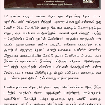
+2 நான்கு வருடம் ஃபைல் ஆன ஒரு விஜய்க்கு ரோல் மாடல்
அஸிஸ்டெண்ட் கமிஷனர் ஸ்ரீஹரி, அவரை போல ஐ.பி.எஸ்ஸாகி ஒரு
போலீஸ் ஆக வேண்டும் என்று போராடி படித்துக் கொண்டிருக்கும்
விஜய், ஒரு சுபயோக சுபதினத்தில் பாஸாகி ஏஸி ஸ்ரீஹரி படித்த
காலேஜிலேயே போய் ஜாய்ன் செய்கிறார். சந்தர்ப்ப வசத்தால் தன்
நண்பி ஒருவருக்காக ஊரில் யாருமே எதிர்க்க பயப்படும் சாய்
குமாரிடம் நேருக்கு நேராய் மோதி பகையை வாங்கிக் கொள்ள,
விஜய்யை என்கவுண்டரில் போட்டு தள்ள போலீஸும் அலைய, பவர்
இல்லாமல் தனியனாய் இருக்கும் ஸ்ரீஹரி விஜயை அதிலிருந்து
காப்பாற்றி உதவுகிறார். விஜய்யை வில்லன் கோஷ்டியினர் என்ன
செய்தார்கள்? எப்படி அதிலிருந்து விஜய் தப்பித்தார் என்பதை மன
திடமுள்ளவர்கள் தியேட்டரில் சென்று பார்ப்பார்களாக..
போலீஸ் ர்வியாக விஜய, பெரிதாய் ஏதும் செய்யவில்லை அவர் இந்த
படத்தில் வழக்கம் போல ஆடுகிறார், பாடுகிறார், காமெடியாய்
நடிக்கிறேன் பேர்விழி என்று முகத்தை ஒரு மாதிரி வைத்து
கண்களை சிமிட்டி, காமெடி செய்கிறார். எடிட்டர், ஒளிப்பதிவாளர்