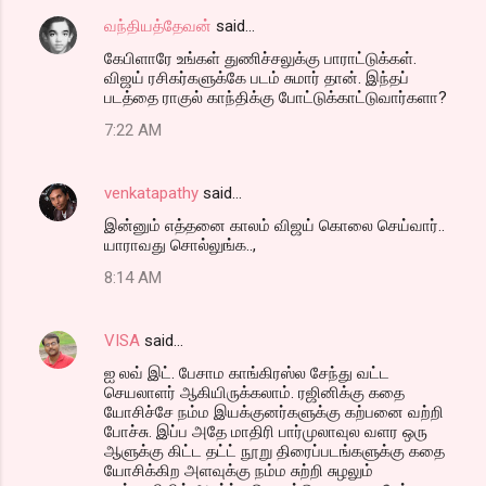
வந்தியத்தேவன்
said…
கேபிளாரே உங்கள் துணிச்சலுக்கு பாராட்டுக்கள்.
விஜய் ரசிகர்களுக்கே படம் சுமார் தான். இந்தப்
படத்தை ராகுல் காந்திக்கு போட்டுக்காட்டுவார்களா?
7:22 AM
venkatapathy
said…
இன்னும் எத்தனை காலம் விஜய் கொலை செய்வார்..
யாராவது சொல்லுங்க..,
8:14 AM
VISA
said…
ஐ லவ் இட். பேசாம காங்கிரஸ்ல சேந்து வட்ட
செயலாளர் ஆகியிருக்கலாம். ரஜினிக்கு கதை
யோசிச்சே நம்ம இயக்குனர்களுக்கு கற்பனை வற்றி
போச்சு. இப்ப அதே மாதிரி பார்முலாவுல வளர ஒரு
ஆளுக்கு கிட்ட தட்ட் நூறு திரைப்படங்களுக்கு கதை
யோசிக்கிற அளவுக்கு நம்ம சுற்றி சுழலும்