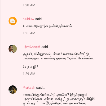
1:20 AM
hiuhiuw
said…
பேசாம அவதார்ல நடிச்சிருக்கலாம்
1:25 AM
பரிசல்காரன்
said…
குருவி, வில்லுவையெல்லாம் மனசுல வெச்சுட்டு
பார்த்ததுனால எனக்கு ஓரளவு பிடிச்சுப் போச்சுங்க.
வேற வழி?
1:29 AM
Prakash
said…
தலைவிக்கு மேக்க அப் ஒவரோ? இருந்தாலும்
பரவாயில்லை , எல்லா பாலிவூட் நடிகைகளும் 40இல்
தான் ஹாட்டாக இருக்கிறார்கள் தலைவிக்கு