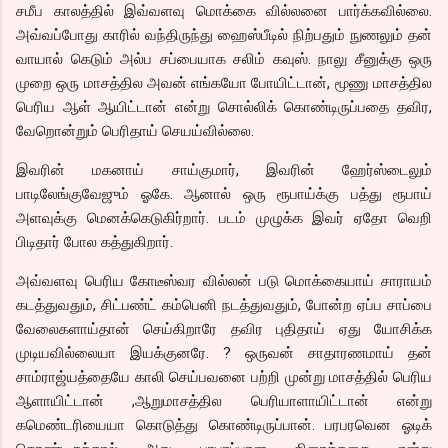
சமீப காலத்தில் இவ்வளவு மொக்கை வில்லனை பார்க்கவில்லை.
அவ்வப்போது காரில் வந்திருந்து ஹைஸ்பீடில் நிற்பதும் நுணலும் தன்
வாயால் கெடும் அல்ப சப்பையாக சலிம் கவுஸ். நாலு சீனுக்கு ஒரு
முறை ஒரு மாசத்தில அவன் எங்கயோ போயிட்டான், மூணு மாசத்தில
பெரிய ஆள் ஆயிட்டான் என்று சொல்லிக் கொண்டிருப்பதை தவிர,
வேறொன்றும் பெரிதாய் செயய்வில்லை.
இவரின் மகனாய் சாய்குமார், இவரின் ஹேர்ஸ்டைலும்
பாடிலேங்குவேஜும் ஓகே. ஆனால் ஒரு ரூபாய்க்கு பத்து ரூபாய்
அளவுக்கு மெனக்கெடுகிர்றார். படம் முழுக்க இவர் ஏதோ வெறி
பிடிதார் போல கத்துகிறார்.
அவ்வளவு பெரிய கோடீஸ்வர வில்லன் படு மொக்கையாய் சாராயம்
கடத்துவதும், சிட்பண்ட் கம்பெனி நடத்துவதும், போன்ற ஏப்ப சாப்பை
வேலைகளாய்தான் செய்கிறாரே தவிர புதிதாய் ஏது யோசிக்க
முடியவில்லையா இயக்குனரே. ? ஒருவன் சாதாரணமாய் தன்
சாம்ராஜ்யத்தையே காலி செய்பவனை பற்றி முன்று மாசத்தில் பெரிய
ஆளாயிட்டான் ,ஆறுமாசத்தில பெரியாளாயிட்டான் என்று
கமெண்டரியையா கொடுத்து கொண்டிருப்பான். பரபரவென ஓடிக்