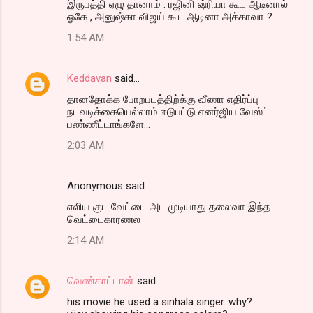
இருபத்தி ஏழு தானாம் . ரஜினி ஷ்ரியா கூட ஆடினால்
ஓகே , அனுஷ்கா விஜய் கூட ஆடினா அக்காவா ?
1:54 AM
Keddavan
said…
தானதோக்க போறபடத்திற்க்கு வீணா எதிர்ப்பு
நடவடிக்கையெல்லாம் ஈடுபட்டு எனர்ஜிய வேஸ்ட்
பண்ணீட்டாங்களே...
2:03 AM
Anonymous said…
எலிய குட வேட்டை அட முடியாது தலைவா இந்த
வெட்டைகாரணல
2:14 AM
வெண்காட்டான்
said…
his movie he used a sinhala singer. why?