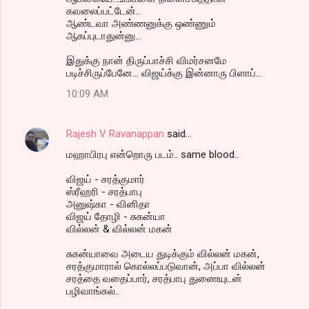
கவலைப்பட்டேன்..
ஆண்டவா அண்ணனுக்கு ஒண்ணும்
ஆகப்புடாதுன்னு...
இதுக்கு நான் திருப்பாச்சி விமர்சனமே
படிச்சிருப்பேனே... விஜய்க்கு இன்னாரு பிளாப்...
10:09 AM
Rajesh V Ravanappan
said…
மஹாபிரபு என்றொரு படம்.. same blood..
விஜய் - சரத்குமார்
ஸ்ரீஹரி - சரத்பாபு
அனுஷ்கா - வினிதா
விஜய் தோழி - சுகன்யா
வில்லன் & வில்லன் மகன்
சுகன்யாவை அடைய துடிக்கும் வில்லன் மகன்,
சரத்குமாரால் கொல்லப்படுவான், அப்பா வில்லன்
சரத்தை வதைப்பார், சரத்பாபு துணையுடன்
பழிவாங்கல்..