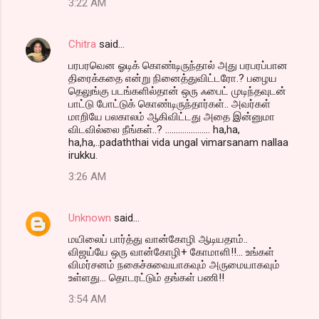
3:22 AM
Chitra
said…
பரபரவென ஓடிக் கொண்டிருந்தால் அது பரபரப்பான
திரைக்கதை என்று நினைத்துவிட்டரோ.? பழைய
தெலுங்கு படங்களில்தான் ஒரு ஃபைட் முடிந்தவுடன்
பாட்டு போட்டுக் கொண்டிருந்தார்கள்.. அவர்கள்
மாறியே பலகாலம் ஆகிவிட்டது அதை இன்னுமா
விடவில்லை நீங்கள்..? ..................... ha,ha,
ha,ha,..padaththai vida ungal vimarsanam nallaa
irukku.
3:26 AM
Unknown
said…
மயிலைப் பார்த்து வான்கோழி ஆடியதாம்..
விஜய்யே ஒரு வான்கோழி+ கோமாளி!!... உங்கள்
விமர்சனம் நகைச்சுவையாகவும் அருமையாகவும்
உள்ளது... தொடரட்டும் தங்கள் பணி!!
3:54 AM