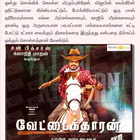
ஒன்று சொல்லிக் கொள்ள விரும்புகிறேன். விஜயின் எவர்கீரின்
ஹிட்டுகளான கில்லியாகட்டும், போக்கிரியாகட்டும் ஒரு மாஸ்
ஹீரோவுக்கான எல்லா அம்சங்களையும், லாஜிக் மீறல்களையும்
தாண்டி ஒரு அருமையான பரபரப்பான பார்வையாளர்களை கட்டி
போட்டு உட்கார வைக்கும் திரைக்கதை இருந்தது என்பதை நிச்சய்ம்
ஒத்துக் கொள்ளத்தான் வேண்டும்.