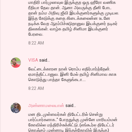
மாதிரி பார்முலாவுல இருக்குற ஒரு ஹீரோ வணிக
ரீதியா தேவ தான். ஆனா அவருக்கு தீனி போட
தான் நம்ம அறிவு ஜீவி இயக்குனர்களுக்கு முடியல.
இந்த கேடுக்கு கதை கிடைக்கலைன்ன உடனே
நடிக்க வேற ஆரம்பிச்சுடுறானுவ இயக்குனர் நடிகர்
திலகங்கள். வாழ்க தமிழ் சினிமா இயக்குனர்
பேரவை.
8:22 AM
VISA
said…
வேட்டைக்காரன நான் ரொம்ப எதிர்பார்த்தேன்.
ஏமாத்திட்டானுவ. இனி மேல் தமிழ் சினிமாவ காசு
கொடுத்து பாத்தா கேளுங்கடா....
8:22 AM
அண்ணாமலையான்
said…
மன திடமுள்ளவர்கள் தியேட்டரில் சென்று
பார்ப்பார்களாக.." போறதுக்கு முன்னே மாரியம்மன்
கோவில்ல மந்திரிச்சுக்கிட்டு..(எங்கூர்ல தியேட்டர்
கொஞ்சம் முன்னாடி இந்தக்கோவில் இருக்கு)