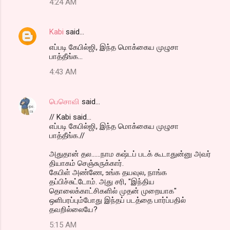
4:24 AM
Kabi
said…
எப்படி கேபில்ஜி, இந்த மொக்கைய முழுசா
பாத்தீங்க...
4:43 AM
பெசொவி
said…
// Kabi said...
எப்படி கேபில்ஜி, இந்த மொக்கைய முழுசா
பாத்தீங்க.//
அதுதான் தல......நாம கஷ்டப் படக் கூடாதுன்னு அவர்
தியாகம் செஞ்சுருக்கார்.
கேபிள் அண்ணே, உங்க தயவுல, நாங்க
தப்பிச்சுட்டோம். அது சரி, "இந்திய
தொலைக்காட்சிகளில் முதன் முறையாக"
ஒளிபரப்பும்போது இந்தப் படத்தை பார்ப்பதில்
தவறில்லையே?
5:15 AM