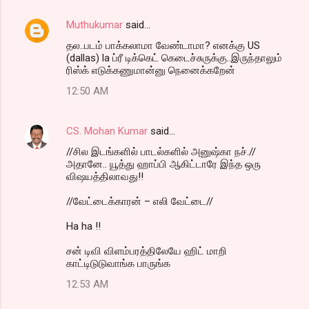
e
n
Muthukumar
said…
t
தல..படம் பாக்கலாமா வேண்டாமா? எனக்கு US
(dallas) la ப்ரீ டிக்கெட் கெடைச்சுருக்கு..இருந்தாலும்
s
ரிஸ்க் எடுக்கணுமான்னு நெனைக்கறேன்
12:50 AM
CS. Mohan Kumar
said…
//சில இடங்களில் பாடல்களில் அனுஷ்கா நச்.//
அதானே.. யூத்து ஹாப்பி ஆகிட்டாரே இந்த ஒரு
விஷயத்திலாவது!!
//வேட்டைக்காரன் – எலி வேட்டை//
Ha ha !!
சன் டிவி விளம்பரத்திலேயே ஹிட் மாறி
காட்டிடுடுவாங்க பாருங்க
12:53 AM