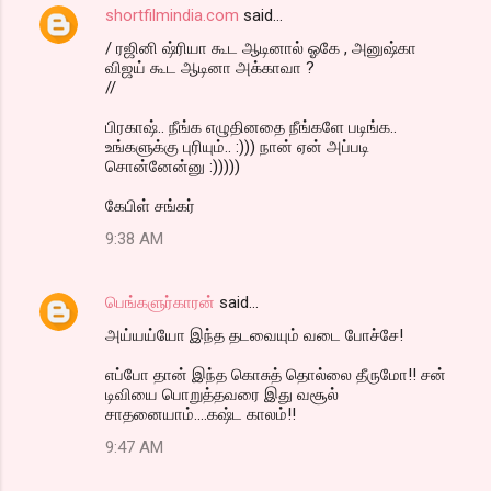
shortfilmindia.com
said…
/ ரஜினி ஷ்ரியா கூட ஆடினால் ஓகே , அனுஷ்கா
விஜய் கூட ஆடினா அக்காவா ?
//
பிரகாஷ்.. நீங்க எழுதினதை நீங்களே படிங்க..
உங்களுக்கு புரியும்.. :))) நான் ஏன் அப்படி
சொன்னேன்னு :)))))
கேபிள் சங்கர்
9:38 AM
பெங்களுர்காரன்
said…
அய்யய்யோ இந்த தடவையும் வடை போச்சே!
எப்போ தான் இந்த கொசுத் தொல்லை தீருமோ!! சன்
டிவியை பொறுத்தவரை இது வசூல்
சாதனையாம்....கஷ்ட காலம்!!
9:47 AM