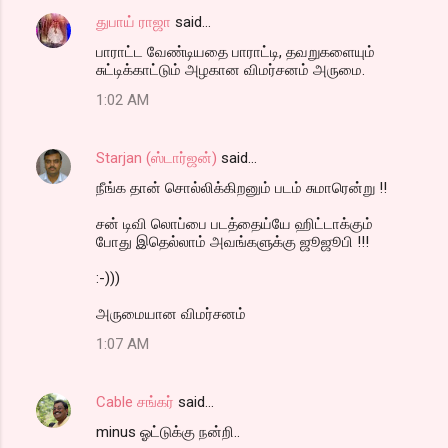
துபாய் ராஜா
said…
பாராட்ட வேண்டியதை பாராட்டி, தவறுகளையும்
சுட்டிக்காட்டும் அழகான விமர்சனம் அருமை.
1:02 AM
Starjan (ஸ்டார்ஜன்)
said…
நீங்க தான் சொல்லிக்கிறனும் படம் சுமாரென்று !!
சன் டிவி லொப்பை படத்தைய்யே ஹிட்டாக்கும்
போது இதெல்லாம் அவங்களுக்கு ஜூஜூபி !!!
:-)))
அருமையான விமர்சனம்
1:07 AM
Cable சங்கர்
said…
minus ஓட்டுக்கு நன்றி..