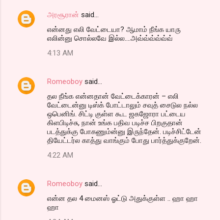
அரசூரான்
said…
என்னது எலி வேட்டையா? ஆமாம் நீங்க யாரு
எலின்னு சொல்லவே இல்ல....அவ்வ்வ்வ்வ்வ்
4:13 AM
Romeoboy
said…
தல நீங்க என்னதான் வேட்டைக்காரன் – எலி
வேட்டைன்னு டிஸ்க் போட்டாலும் சவுத் சைடுல நல்ல
ஒபெனிங். சிட்டி குள்ள கூட ஜகஜோரா பட்டைய
கிளபிடிச்சு, நான் உங்க பதிவ படிச்ச பிறகுதான்
படத்துக்கு போகணும்ன்னு இருந்தேன். படிச்சிட்டேன்
தியேட்டர்ல காத்து வாங்கும் போது பார்த்துக்குறேன்.
4:22 AM
Romeoboy
said…
என்ன தல 4 மைனஸ் ஓட்டு அதுக்குள்ள .. ஹா ஹா
ஹா