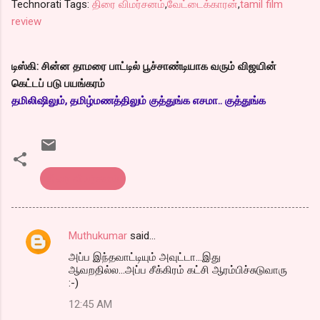
Technorati Tags:
திரை விமர்சனம்
,
வேட்டைக்காரன்
,
tamil film
review
டிஸ்கி: சின்ன தாமரை பாட்டில் பூச்சாண்டியாக வரும் விஜயின்
கெட்டப் படு பயங்கரம்
தமிலிஷிலும், தமிழ்மணத்திலும் குத்துங்க எசமா.. குத்துங்க
திரை விமர்சனம்
Muthukumar
said…
C
அப்ப இந்தவாட்டியும் அவுட்டா...இது
o
ஆவறதில்ல...அப்ப சீக்கிரம் கட்சி ஆரம்பிச்சுடுவாரு
m
:-)
m
12:45 AM