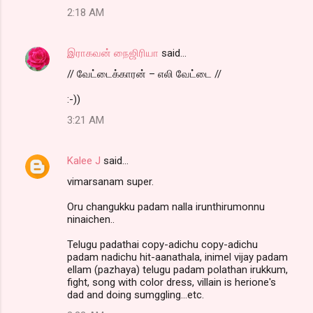
2:18 AM
இராகவன் நைஜிரியா
said…
// வேட்டைக்காரன் – எலி வேட்டை //
:-))
3:21 AM
Kalee J
said…
vimarsanam super.
Oru changukku padam nalla irunthirumonnu
ninaichen..
Telugu padathai copy-adichu copy-adichu
padam nadichu hit-aanathala, inimel vijay padam
ellam (pazhaya) telugu padam polathan irukkum,
fight, song with color dress, villain is herione's
dad and doing sumggling...etc.