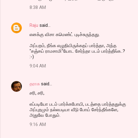
8:38 AM
Raju
said…
எனக்கு விசா கமெண்ட் புடிச்சுருந்தது.
அப்பறம், நீங்க எழுதியிருக்கதப் பார்த்தா, அந்த
"சஞ்சய் ராமசாமி"யோட சேர்ந்தா படம் பார்த்தீங்க..?
:-)
9:04 AM
தராசு
said…
சரி, சரி,
எப்படியோ படம் பார்க்கபோயி, படத்தை பார்த்ததுக்கு
அப்புறமும் நல்லபடியா வீடு போய் சேர்ந்தீங்களே,
அதுவே போதும்.
9:16 AM