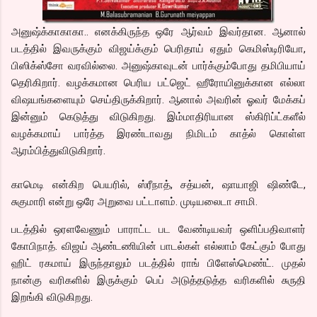
அனுஷ்க்காகாகா.. எனக்கிருந்த ஒரே ஆர்வம் இவர்தான. ஆனால்
படத்தில் இவருக்கும் விஜய்க்கும் பெரிதாய் ஏதும் கெமிஸ்டிரியோ,
பிஸிக்ஸ்சோ வரவில்லை. அனுஷ்காவுடன் பார்க்கும்போது தமிபியாய்
தெரிகிறார். வழக்கமான பெரிய பட்ஜெட் ஹீரோயினுக்கான எல்லா
விஷயங்களையும் செய்திருக்கிறார். ஆனால் அவரின் ஓவர் மேக்கப்
இன்னும் கெடுத்து விடுகிறது. இம்மாதிரியான ஸ்கிரிப்ட்களீல்
வழக்கமாய் பார்த்த இரண்டாவது நிமிடம் காத்ல் கொள்ள
ஆரம்பித்துவிடுகிறார்.
காமெடி என்கிற பெயரில், ஸ்ரீநாத், சத்யன், ஷாயாஜி ஷிண்டே,
சுகுமாரி என்று ஒரே அறுவை பட்டாளம். முடியலைடா சாமி.
படத்தில் ஒரளவேணும் பாராட்ட பட வேண்டியவர் ஒளிப்பதிவாளர்
கோபிநாத். விஜய் ஆண்டணியின் பாடல்கள் எல்லாம் கேட்கும் போது
ஹிட் ரகமாய் இருந்தாலும் படத்தில் ராங் பிளேஸ்மெண்ட். முதல்
நான்கு வரிகளில் இருக்கும் பெப் அடுத்தடுத்த வரிகளில் சுருதி
இறங்கி விடுகிறது.