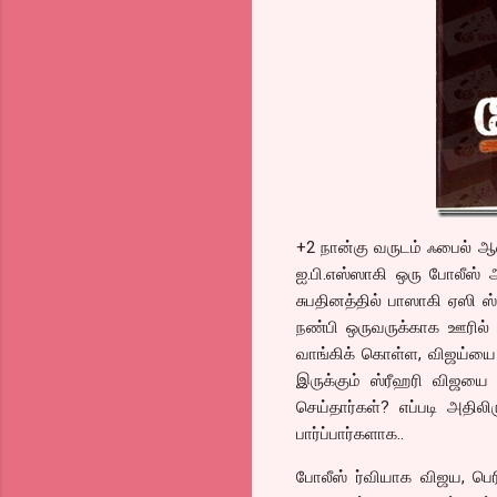
+2 நான்கு வருடம் ஃபைல் 
ஐ.பி.எஸ்ஸாகி ஒரு போலீஸ் 
சுபதினத்தில் பாஸாகி ஏஸி ஸ்
நண்பி ஒருவருக்காக ஊரில் 
வாங்கிக் கொள்ள, விஜய்யை
இருக்கும் ஸ்ரீஹரி விஜயை 
செய்தார்கள்? எப்படி அதிலி
பார்ப்பார்களாக..
போலீஸ் ர்வியாக விஜய, பெர