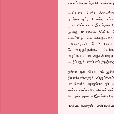
ரூபாய் அளவுக்கு மெனக்கெடுக
அவ்வளவு பெரிய கோடீஸ்வர
நடத்துவதும், போன்ற ஏப்
முடியவில்லையா இயக்குனர
முன்று மாசத்தில் பெரிய
கொடுத்து கொண்டிருப்பான
நினைத்துவிட்டரோ.? பழைய
கொண்டிருந்தார்கள்.. அவர
வழக்கமாய் என்னதான் ரவுட
அழிப்பதும், லாலிபாப் குழந்
நல்லா ஒரு விஷயமும் இல்ல
ரியாக்‌ஷன்களும், விஜய்க்க
பாடல்களில் அனுஷ்கா நச்.
என்ன செய்ய போகிறான் என்ற
அடநல்ல மூவாக இருக்கிறதே என
வேட்டைக்காரன் – எலி வேட்