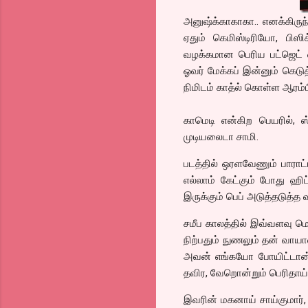
அனுஷ்க்காகாகா.. எனக்கிருந
ஏதும் கெமிஸ்டிரியோ, பிஸி
வழக்கமான பெரிய பட்ஜெட் 
ஓவர் மேக்கப் இன்னும் கெடுத
நிமிடம் காத்ல் கொள்ள ஆரம்பி
காமெடி என்கிற பெயரில், ஸ
முடியலைடா சாமி.
படத்தில் ஒரளவேணும் பாராட
எல்லாம் கேட்கும் போது ஹிட
இருக்கும் பெப் அடுத்தடுத்த 
சமீப காலத்தில் இவ்வளவு மொ
நிற்பதும் நுணலும் தன் வாயா
அவன் எங்கயோ போயிட்டான்,
தவிர, வேறொன்றும் பெரிதாய
இவரின் மகனாய் சாய்குமார்,