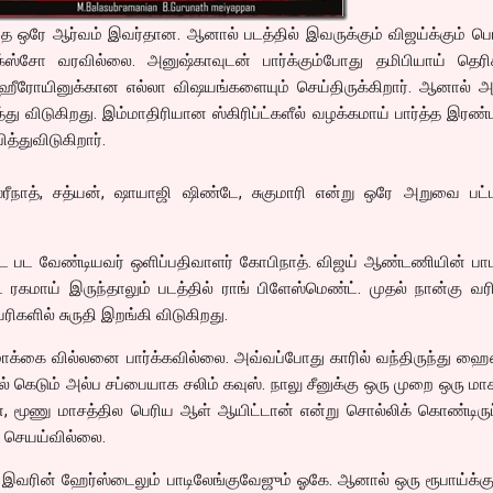
்த ஒரே ஆர்வம் இவர்தான. ஆனால் படத்தில் இவருக்கும் விஜய்க்கும் பெ
க்ஸ்சோ வரவில்லை. அனுஷ்காவுடன் பார்க்கும்போது தமிபியாய் தெரிகி
ஹீரோயினுக்கான எல்லா விஷயங்களையும் செய்திருக்கிறார். ஆனால் அ
்து விடுகிறது. இம்மாதிரியான ஸ்கிரிப்ட்களீல் வழக்கமாய் பார்த்த இரண
த்துவிடுகிறார்.
்ரீநாத், சத்யன், ஷாயாஜி ஷிண்டே, சுகுமாரி என்று ஒரே அறுவை பட்ட
்ட பட வேண்டியவர் ஒளிப்பதிவாளர் கோபிநாத். விஜய் ஆண்டணியின் பாட
் ரகமாய் இருந்தாலும் படத்தில் ராங் பிளேஸ்மெண்ட். முதல் நான்கு வர
வரிகளில் சுருதி இறங்கி விடுகிறது.
க்கை வில்லனை பார்க்கவில்லை. அவ்வப்போது காரில் வந்திருந்து ஹைஸ்
ல் கெடும் அல்ப சப்பையாக சலிம் கவுஸ். நாலு சீனுக்கு ஒரு முறை ஒரு மா
 மூணு மாசத்தில பெரிய ஆள் ஆயிட்டான் என்று சொல்லிக் கொண்டிரு
் செயய்வில்லை.
 இவரின் ஹேர்ஸ்டைலும் பாடிலேங்குவேஜும் ஓகே. ஆனால் ஒரு ரூபாய்க்கு