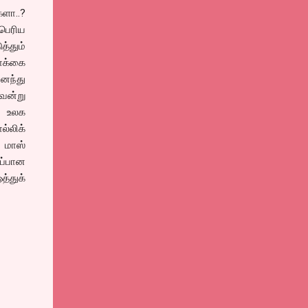
களா..?
பெரிய
த்தும்
ொக்கை
னைந்து
வென்று
? உலக
்லிக்
ு மாஸ்
ப்பான
்துக்