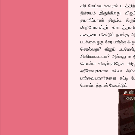
சரி வேட்டைக்காரன் படத்திற
நிச்சயம் இருக்கிறது. வி
தயாரிப்பாளர். திரும்ப, தி
விநியோகஸ்தர் கிடைத்தாக
கதையை மீண்டும் நமக்கு அலு
படத்தை ஒரு சேர பார்த்த அல
சொல்வது? விஜய் படமென்றா
சினிமாவையா? அல்லது லாஜிக
கொள்ள விரும்புகிறேன். விஜ
ஹீரோவுக்கான எல்லா அம்ச
பார்வையாளர்களை கட்டி போ
கொள்ளத்தான் வேண்டும்.