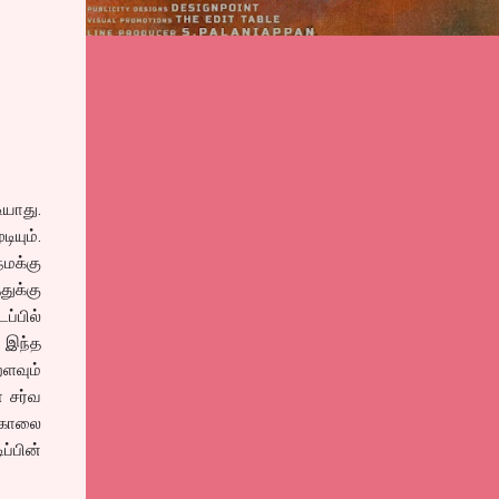
ியாது.
யும்.
மக்கு
துக்கு
ப்பில்
. இந்த
றளவும்
ா சர்வ
 கொலை
்பின்