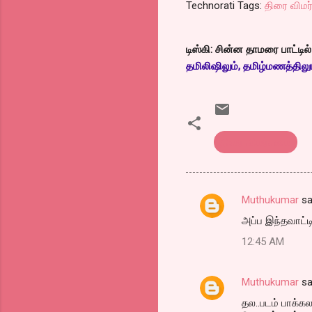
Technorati Tags:
திரை விமர
டிஸ்கி: சின்ன தாமரை பாட்டில
தமிலிஷிலும், தமிழ்மணத்திலும
திரை விமர்சனம்
Muthukumar
sa
C
அப்ப இந்தவாட்டிய
o
12:45 AM
m
m
Muthukumar
sa
e
தல..படம் பாக்கல
n