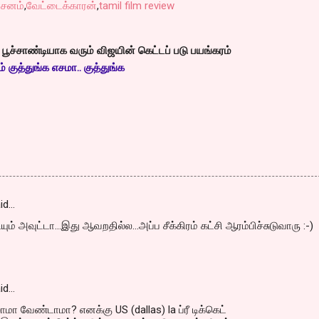
்சனம்
,
வேட்டைக்காரன்
,
tamil film review
் பூச்சாண்டியாக வரும் விஜயின் கெட்டப் படு பயங்கரம்
் குத்துங்க எசமா.. குத்துங்க
id…
ும் அவுட்டா...இது ஆவறதில்ல...அப்ப சீக்கிரம் கட்சி ஆரம்பிச்சுடுவாரு :-)
id…
ாமா வேண்டாமா? எனக்கு US (dallas) la ப்ரீ டிக்கெட்