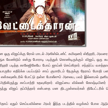
ஆன ஒரு விஜய்க்கு ரோல் மாடல் அஸிஸ்டெண்ட் கமிஷனர் ஸ்ரீஹரி, அவர
ஆக வேண்டும் என்று போராடி படித்துக் கொண்டிருக்கும் விஜய், ஒரு 
ரீஹரி படித்த காலேஜிலேயே போய் ஜாய்ன் செய்கிறார். சந்தர்ப்ப வசத்தா
யாருமே எதிர்க்க பயப்படும் சாய் குமாரிடம் நேருக்கு நேராய் மோதி
 என்கவுண்டரில் போட்டு தள்ள போலீஸும் அலைய, பவர் இல்லாமல் தனி
அதிலிருந்து காப்பாற்றி உதவுகிறார். விஜய்யை வில்லன் கோஷ்டியினர
ருந்து விஜய் தப்பித்தார் என்பதை மன திடமுள்ளவர்கள் தியேட்டரில் 
ிதாய் ஏதும் செய்யவில்லை அவர் இந்த படத்தில் வழக்கம் போல ஆடுகி