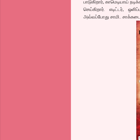
பாடுகிறார், காமெடியாய் நடி
செய்கிறார். எடிட்டர், ஒள
அவ்வப்போது சாமி.. சாக்கடை