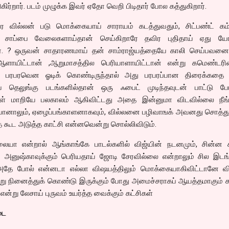
ிர்றார். படம் முழுக்க இவர் ஏதோ வெறி பிடிதார் போல கத்துகிறார்.
 வில்லன் படு மொக்கையாய் சாராயம் கடத்துவதும், சிட்பண்ட் கம
ப சாப்பை வேலைகளாய்தான் செய்கிறாரே தவிர புதிதாய் ஏது யோ
ே. ? ஒருவன் சாதாரணமாய் தன் சாம்ராஜ்யத்தையே காலி செய்பவனை 
 ஆளாயிட்டான் ,ஆறுமாசத்தில பெரியாளாயிட்டான் என்று கமெண்டர
். பரபரவென ஓடிக் கொண்டிருந்தால் அது பரபரப்பான திரைக்கதை 
 தெலுங்கு படங்களில்தான் ஒரு ஃபைட் முடிந்தவுடன் பாட்டு போட
்கள் மாறியே பலகாலம் ஆகிவிட்டது அதை இன்னுமா விடவில்லை நீங்க
ியானாலும், ஏழைப்பங்காளனாகவும், வில்லனை பழிவாஙக் அவனது சொத்
தை கூட அடுத்த காட்சி என்னவென்று சொல்லிவிடும்.
ையா என்றால் ஆங்காங்கே பாடல்களில் விஜ்யின் நடனமும், சின்ன 
ும் அனுஷ்காவுக்கும் பெரியதாய் ஜோடி சேரவில்லை என்றாலும் சில இடங
 அதே போல் என்னடா எல்லா விஷயத்திலும் மொக்கையாகிவிட்டானே வி
ு நினைத்துக் கொண்டு இருக்கும் போது அமைச்சராகப் ஆயத்தமாகும் கா
்று லேசாய் புருவம் உயர்த்த வைக்கும் கட்சிகள்
டை