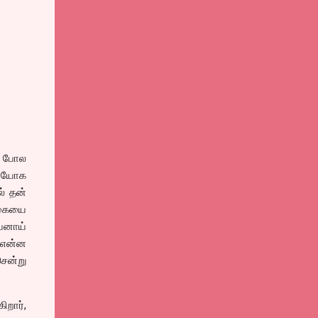
ை போல
சுபயோக
ல் தன்
 பகையை
யனாய்
் என்ன
சென்று
றார்,