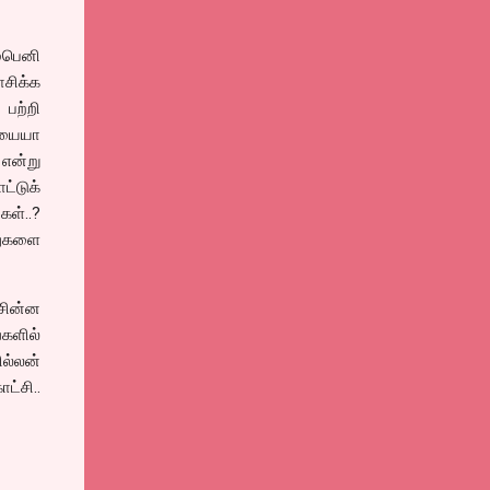
்பெனி
சிக்க
பற்றி
ியையா
என்று
்டுக்
ள்..?
துகளை
சின்ன
்களில்
ல்லன்
ட்சி..