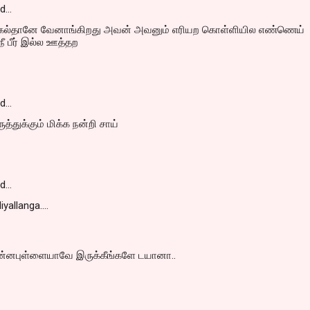
id…
்கல்தானே வேனாங்கிறது அவன் அவனும் எரியற கொள்ளியில எண்ணெய்
ீ பீர் இல்ல ஊத்தற
id…
ுத்துக்கும் மிக்க நன்றி சாய்
id…
allanga....
ின்னபுள்ளையாவே இருக்கீங்களே டயானா..