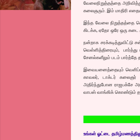
வேலைநிறுத்தத்தை அறிவித்து
கலைஞரும். இம் மாதிரி எதையா
இந்த வேலை நிறுத்தத்தை கொ
கிடக்க, ஏதோ ஒரே ஒரு கடை தி
நன்றாக சரக்கடித்துவிட்டு ச
வெள்ளித்திரையும், பார்த்
சேனல்களீலும் படம் பார்த்தே த
இவையனைத்தையும் வெளிப்படு
காவலர், டாக்டர் கலைஞர்
அதிர்ந்துபோன ராஜபக்சே அ
வாபஸ் வாங்கிக் கொண்டும் தன
தமிழ்சினி
உங்கள் ஓட்டை தமிழ்மணத்திலும்