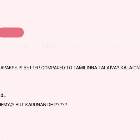
போராட்டம்
JAPAKSE IS BETTER COMPARED TO TAMILINNA TALAIVA? KALAIGN
id…
EMY/// BUT KARUNANIDHI?????