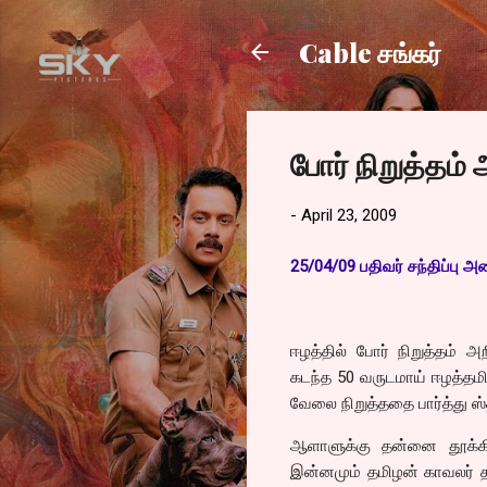
Cable சங்கர்
போர் நிறுத்தம் அ
-
April 23, 2009
25/04/09 பதிவர் சந்திப்பு
ஈழத்தில் போர் நிறுத்தம் 
கடந்த 50 வருடமாய் ஈழத்தமி
வேலை நிறுத்ததை பார்த்து ஸ
ஆளாளுக்கு தன்னை தூக்கி
இன்னமும் தமிழன் காவலர் தா