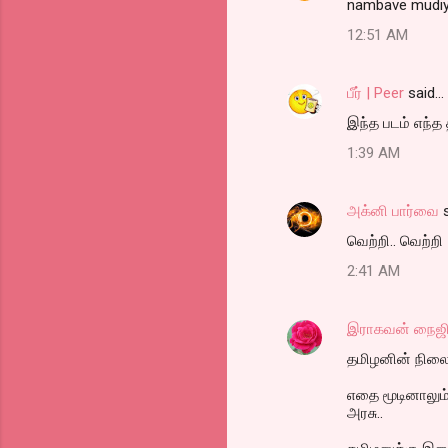
nambave mudiyal
12:51 AM
பீர் | Peer
said…
இந்த படம் எந்த
1:39 AM
அக்னி பார்வை
s
வெற்றி.. வெற்றி
2:41 AM
இராகவன் நைஜி
தமிழனின் நில
எதை மூடினாலும்
அரசு..