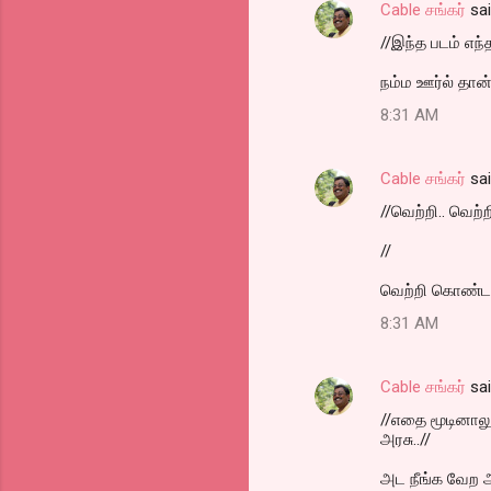
Cable சங்கர்
sa
//இந்த படம் எந
நம்ம ஊர்ல் தான் 
8:31 AM
Cable சங்கர்
sa
//வெற்றி.. வெற்ற
//
வெற்றி கொண்டாட
8:31 AM
Cable சங்கர்
sa
//எதை மூடினாலு
அரசு..//
அட நீங்க வேற 