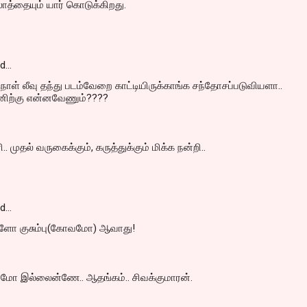
்லாத்தையும் யார் கொடுக்கிறது.
id…
ுநாள் லீவு தந்து படம்வேறை காட்டியிருக்காங்க சந்தோசப்படுவியளா..
ிற்கு என்னவேணும்????
. முதல் வருகைக்கும், கருத்துக்கும் மிக்க நன்றி..
id…
்ளோ குசும்பு(கோவமோ) ஆவாது!
வமோ இல்லைன்ணே.. ஆதங்கம்.. சிவக்குமாரன்.