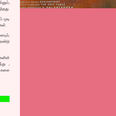
்னும்,
த்தது.
 மூடி
கள்.
ையும்,
ரண்டு
களின்
்து ,
டைகளை