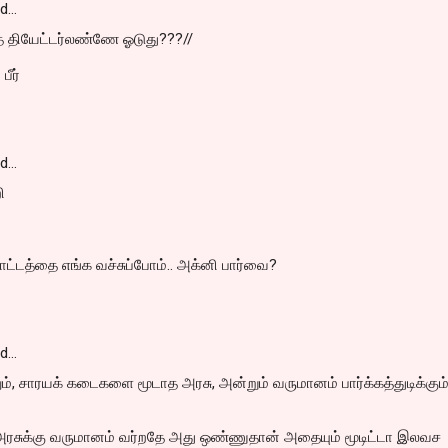
id…
்த தியேட்டர்லண்ணே ஓடுது???//
பீர்
id…
ி
்டத்தை எங்க வச்சுப்போம்.. அக்னி பார்வை?
id…
ம், சாரயக் கடைகளை மூடாத அரசு, அன்றும் வருமானம் பார்க்கத்துடிக்கும
அரசுக்கு வருமானம் வர்றதே அது ஒண்ணுதான் அதையும் மூடிட்டா இலவச