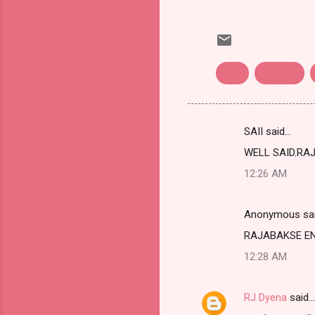
ஈழம்
கலைஞர்
SAII said…
C
WELL SAID.RA
o
12:26 AM
m
m
Anonymous sa
e
RAJABAKSE EN
n
t
12:28 AM
s
RJ Dyena
said…