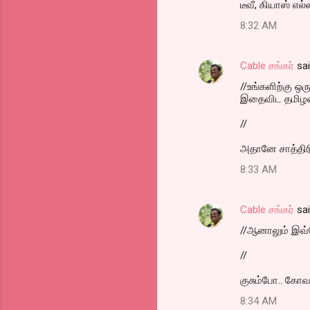
டீவீ, கியாஸ் எல
8:32 AM
Cable சங்கர்
sa
//உங்களிற்கு ஒர
இதைவிட தமிழன
//
அதானே சாத்திரி.
8:33 AM
Cable சங்கர்
sa
//ஆனாலும் இவ
//
குசும்போ.. கோ
8:34 AM