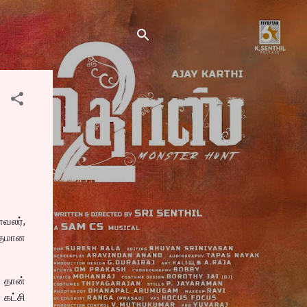
வலர்,
யுதமான
 தான்
 கட்சி