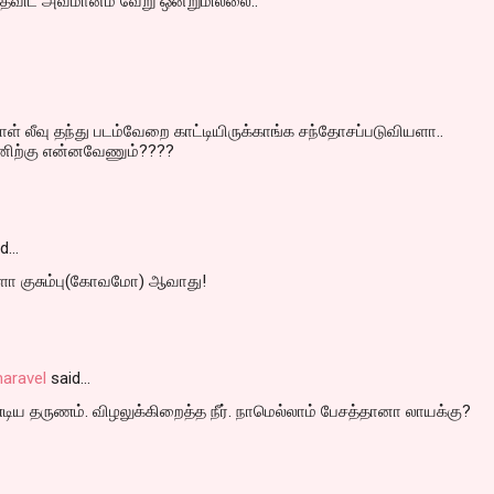
ைவிட அவமானம் வேறு ஒன்றுமில்லை..
ாள் லீவு தந்து படம்வேறை காட்டியிருக்காங்க சந்தோசப்படுவியளா..
ிற்கு என்னவேணும்????
id…
ோ குசும்பு(கோவமோ) ஆவாது!
aravel
said…
ிய தருணம். விழலுக்கிறைத்த நீர். நாமெல்லாம் பேசத்தானா லாயக்கு?