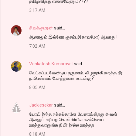
தமிழனிற்கு என்னவேணும்????
3:17 AM
சிவக்குமரன்
said…
ஆனாலும் இவ்ளோ குசும்பு(கோவமோ) ஆவாது!
7:02 AM
Venkatesh Kumaravel
said…
வெட்கப்படவேண்டிய தருணம். விழலுக்கிறைத்த நீர்.
நாமெல்லாம் பேசத்தானா லாயக்கு?
8:05 AM
Jackiesekar
said…
யோவ் இந்த நக்கல்தானே வேனாங்கிறது அவன்
அவனும் எரியற கொள்ளியில எண்ணெய்
ஊத்துவானுங்க நீ பீர் இல்ல ஊத்தற
8:18 AM