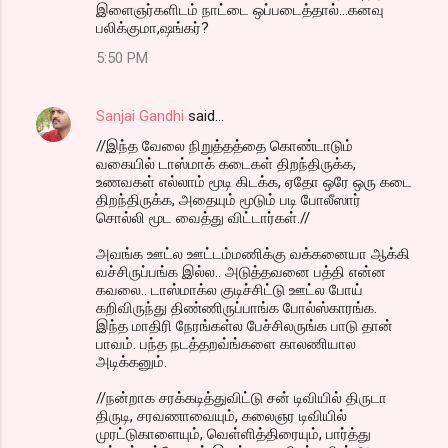
இளைஞர்களிடம் நாட்டை ஒப்படைத்தால்...கனவு
பலிக்குமா,ஷங்கர்?
5:50 PM
Sanjai Gandhi
said…
//இந்த வேலை நிறுத்தத்தை கொண்டாடும்
வகையில் டாஸ்மாக் கடைகள் திறந்திருக்க,
உணவகள் எல்லாம் மூடி கிடக்க, ஏதோ ஒரே ஒரு கடை
திறந்திருக்க, அதையும் மூடும் படி போலீஸார்
சொல்லி மூட வைத்து விட்டார்கள்.//
அவங்க ஊட்ல ஊட்டம்மணிக்கு வக்கனையா ஆக்கி
வச்சிருப்பங்க இல்ல.. அடுத்தவனை பத்தி என்ன
கவலை.. டாஸ்மாக்ல குடிச்சிட்டு ஊட்ல போய்
கறிவிருந்து திண்ணிருப்பாங்க போல்ஸ்காரங்க.
இந்த மாதிரி நேரங்கள்ல பேச்சிலருங்க பாடு தான்
பாவம். பந்த நடத்தறவ்ங்களை காலணியால
அடிக்கனும்.
//நன்றாக சரக்கடித்துவிட்டு சன் டிவியில் திருடா
திருடி, சரவணாவையும், கலைஞர டிவியில்
முரட்டுகாளையும், வெள்ளித்திரையும், பார்த்து