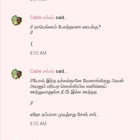
Cable சங்கர்
said…
// நாமெல்லாம் பேசத்தானா லாயக்கு?
//
:(
8:35 AM
Cable சங்கர்
said…
//யோவ் இந்த நக்கல்தானே வேனாங்கிறது அவன்
அவனும் எரியற கொள்ளியில எண்ணெய்
ஊத்துவானுங்க நீ பீர் இல்ல ஊத்தற
//
ஏதோ நம்மாள முடிஞ்சது சேகர் சார்...
8:35 AM