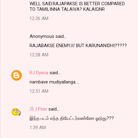
WELL SAID.RAJAPAKSE IS BETTER COMPARED
o
TO TAMILINNA TALAIVA? KALAIGNR
m
12:26 AM
m
e
Anonymous said…
n
RAJABAKSE ENEMY/// BUT KARUNANIDHI?????
t
12:28 AM
s
RJ Dyena
said…
nambave mudiyallanga....
12:51 AM
பீர் | Peer
said…
இந்த படம் எந்த தியேட்டர்லண்ணே ஓடுது???
1:39 AM