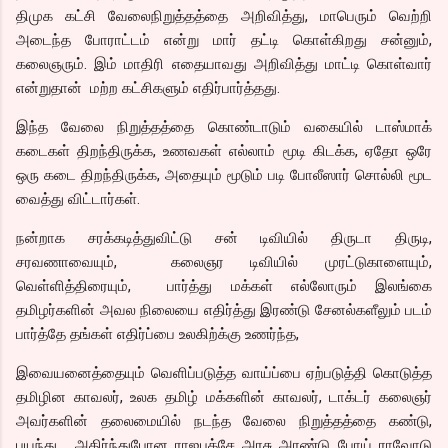
திமுக கட்சி வேலைநிறுத்தத்தை அறிவித்து, மாபெரும் வெற்றி
அடைந்த போராட்டம் என்று மார் தட்டி கொள்கிறது சன்னும்,
கலைஞரும். இம் மாதிரி எதையாவது அறிவித்து மாட்டி கொள்வார்
என்றுதான் மற்ற கட்சிகளும் எதிர்பார்த்தது.
இந்த வேலை நிறுத்தத்தை கொண்டாடும் வகையில் டாஸ்மாக்
கடைகள் திறந்திருக்க, உணவகள் எல்லாம் மூடி கிடக்க, ஏதோ ஒரே
ஒரு கடை திறந்திருக்க, அதையும் மூடும் படி போலீஸார் சொல்லி மூட
வைத்து விட்டார்கள்.
நன்றாக சரக்கடித்துவிட்டு சன் டிவியில் திருடா திருடி,
சரவணாவையும், கலைஞர டிவியில் முரட்டுகாளையும்,
வெள்ளித்திரையும், பார்த்து மக்கள் எல்லோரும் இலங்கை
தமிழர்களின் அவல நிலையை எதிர்த்து இரண்டு சேனல்களீலும் படம்
பார்த்தே தங்கள் எதிர்ப்பை உலகிற்க்கு உணர்ந்த,
இவையனைத்தையும் வெளிப்படுத்த வாய்ப்பை ஏற்படுத்தி கொடுத்த
தமிழின காவலர், உலக தமிழ் மக்களின் காவலர், டாக்டர் கலைஞர்
அவர்களின் தலைமையில் நடந்த வேலை நிறுத்தத்தை கண்டு,
பயந்து , அதிர்ந்துபோன ராஜபக்சே அரசு அரண்டு போய் ராவோடு