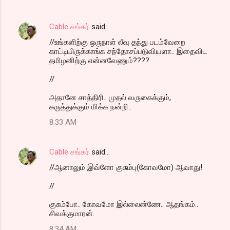
Cable சங்கர்
said…
//உங்களிற்கு ஒருநாள் லீவு தந்து படம்வேறை
காட்டியிருக்காங்க சந்தோசப்படுவியளா.. இதைவிட
தமிழனிற்கு என்னவேணும்????
//
அதானே சாத்திரி.. முதல் வருகைக்கும்,
கருத்துக்கும் மிக்க நன்றி..
8:33 AM
Cable சங்கர்
said…
//ஆனாலும் இவ்ளோ குசும்பு(கோவமோ) ஆவாது!
//
குசும்போ.. கோவமோ இல்லைன்ணே.. ஆதங்கம்..
சிவக்குமாரன்.
8:34 AM