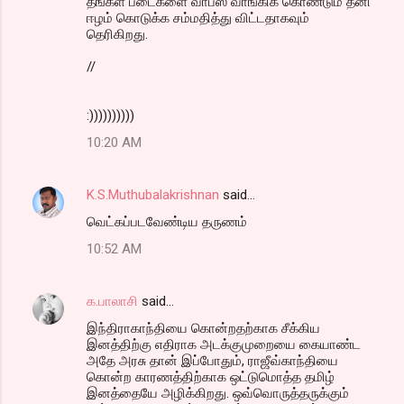
தஙக்ள் படைகளை வாபஸ் வாங்கிக் கொண்டும் தனி
ஈழம் கொடுக்க சம்மதித்து விட்டதாகவும்
தெரிகிறது.
//
:))))))))))
10:20 AM
K.S.Muthubalakrishnan
said…
வெட்கப்படவேண்டிய தருணம்
10:52 AM
க.பாலாசி
said…
இந்திராகாந்தியை கொன்றதற்காக சீக்கிய
இனத்திற்கு எதிராக அடக்குமுறையை கையாண்ட
அதே அரசு தான் இப்போதும், ராஜீவ்காந்தியை
கொன்ற காரணத்திற்காக ஒட்டுமொத்த தமிழ்
இனத்தையே அழிக்கிறது. ஒவ்வொருத்தருக்கும்