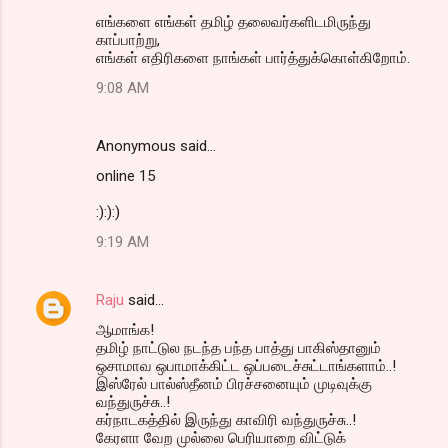
எங்களை எங்கள் தமிழ் தலைவர்களிடமிருந்து
காப்பாற்று,
எங்கள் எதிரிகளை நாங்கள் பார்த்துக்கொள்கிறோம்.
9:08 AM
Anonymous said…
online 15
:):):)
9:19 AM
Raju
said…
ஆமாங்க!
தமிழ் நாட்டுல நடந்த பந்த பாத்து பாகிஸ்தானும்
ஒசாமாவ ஒபாமாக்கிட்ட ஒப்படைச்சுட்டாங்களாம்..!
இஸ்ரேல் பால்ஸ்தீனம் பிரச்சனையும் முடிவுக்கு
வந்துருச்சு..!
கர்நாடக‌த்தில் இருந்து காவிரி வந்துருச்சு..!
கேரளா வேற முல்லை பெரியாறை விட்டுக்