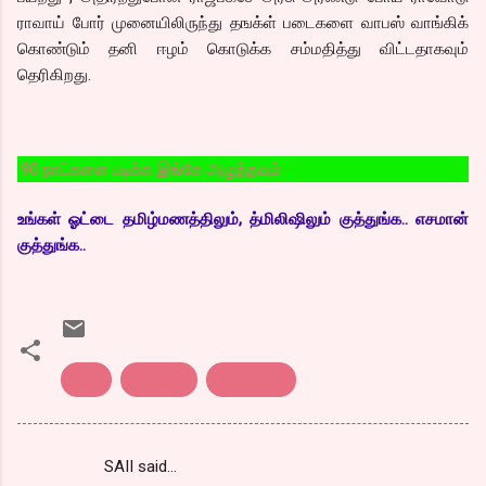
ராவாய் போர் முனையிலிருந்து தஙக்ள் படைகளை வாபஸ் வாங்கிக்
கொண்டும் தனி ஈழம் கொடுக்க சம்மதித்து விட்டதாகவும்
தெரிகிறது.
்களை படிக்க இங்கே அழுத்தவும்
உங்கள் ஓட்டை தமிழ்மணத்திலும், த்மிலிஷிலும் குத்துங்க.. எசமான்
குத்துங்க..
ஈழம்
கலைஞர்
போராட்டம்
SAII said…
C