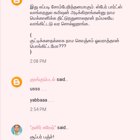
n
இது எப்படி சோம்பேறித்தனமாகும். ஸ்பேர் பார்ட்ஸ்
t
வாங்கறதுல கமிஷன் அடிக்கிறாங்கன்னு நாம
மெக்கானிக்க திட்டுறதுனாலதான் நம்மலயே
s
வாங்கிட்டடு வர சொல்லுறாங்க..
{
குட்டிக்கதைக்காக நாம கொஞ்சம் ஓவராத்தான்
பொங்கிட்டமோ???
}
2:08 PM
குரங்குபெடல்
said…
usss . . .
yabbaaa . . .
2:54 PM
”தளிர் சுரேஷ்”
said…
சூப்பர் பஞ்ச்!