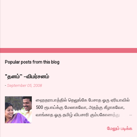
Popular posts from this blog
"தனம்” -விமர்சனம்
-
September 05, 2008
ஹைதராபாத்தில் தெலுங்கே பேசாத ஓரு ஏரியாவில்
500 ரூபாய்க்கு மேலாகவோ, அதற்கு கீழாகவோ,
வாங்காத ஓரு தமிழ் விபசாரி கும்பகோணத்து
அக்ரஹாரத்தின் வீட்டில் மருமகளாக
மேலும் படிக்க
வாழ்கைபடுகிறாள். அவளுடய வாழ்கை எப்படி
அமைந்தது? என்ற ஓரு நல்ல லைனை , சங்கீதா