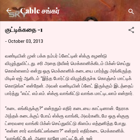
Skip to main content
Cable சங்கர்
குட்டிக்கதை -1
-
October 03, 2013
வண்டியின் முன் பக்க நம்பர் ப்ளேட்டின் ஸ்க்ரு கழண்டு
விழுந்துவிட்டது. சரி அதை டூவீலர் மெக்கானிக்கிடம் பிக்ஸ் செய்து
கொள்ளலாம் என்று ஒரு மெக்கானிக் கடையை பார்த்து அங்கிருந்த
மிடில் ஏஜ் ஆளிடம் “இந்த போர்ட்டு விழுந்திருச்சு. கொஞ்சம் மாட்டிக்
கொடுங்க” என்றேன். அவன் வண்டியின் ப்ளேட் இருக்கும் இடத்தைப்
பார்த்து “எய்ட் எம்.எம். ஸ்க்ரூ வாங்கிட்டு வாங்க மாட்டிடலாம் என்றார்.
“கடை எங்கிருக்கு?” என்றதும் எதிர் கடையை காட்டினான். நேராக
அந்தக் கடைக்குப் போய் ஸ்க்ரூ வாங்கி, அவர்களிடமே ஒரு ஸ்குரூ
ட்ரைவரை வாங்கி பிக்ஸ் செய்துவிட்டு கிளம்ப எத்தனித்த போது.
“என்ன சார் வாங்கிட்டீங்களா?” என்றார் எதிர்கடை மெக்கானிக்.
”வாங்கிட்டேன். ஆனா நானே மாட்டிட்டேன். உன்