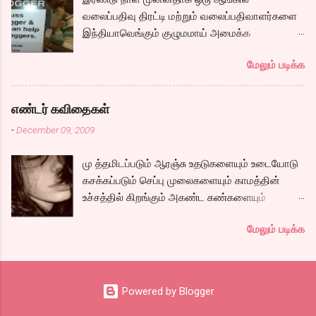
நகராவிட்டாலும், ரீமாவின் அதிரடி கேரக்டரும்,
வலைப்பதிவு திரட்டி மற்றும் வலைப்பதிவாளர்களை
ஆண்ட்ரியாவின் அமைதியான கேரக்டரும்,
இந்தியாவெங்கும் குழுமமாய் அமைக்க
கார்த்தியின் அடாவடி, தடாலடி வெட்டி பேச்சு க...
முயற்சிக்கும் ஒரு நிறுவனம் சென்னையில் ஒரு
மேலும் படிக்க
பதிவர் சந்திப்புக்கு ஏற்பாடு செய்திருந்தது.
இவர்கள் வருடா வருடம் நடத்துவதுதான். இம்முறை
நிறைய தமிழ் வலைப்பூக்கள் நடத்துபவர்களும்
எண்டர் கவிதைகள்
கலந்து கொண்டோம்.
-
December 09, 2009
மு த்தமிடப்படும் ஆரஞ்சு உதடுகளையும் உடையோடு
கசக்கப்படும் செப்பு முலைகளையும் காமத்தின்
உச்சத்தில் கிறங்கும் அகண்ட கண்களையும்
நெகிழும் இடுப்பிலிருந்து உடைகள் நழுவுவதையும்,
மேலும் படிக்க
நீண்ட பயணமாய் வருடிச் செல்லும் பாம்புத்
தொடைகளையும், மார்பழுத்தி இறுக்கிடும் உன்
அணைப்பையும் வேறொருவன் ஆளப்போவதை
தாங்கமுடியாமல் சாகிறேனடி நான். கவிதை by
Powered by Blogger
கேபிள் சங்கர்( இப்படி நாமே சொல்லிட்டாத்தான்
ஒத்துப்பாங்கனு) டிஸ்கி: இதுக்கு ஒரு நல்ல தலைப்பு