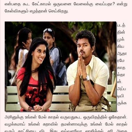
என்பதை கூட கேட்காமல் ஒருவனை வேலைக்கு வைப்பதா? என்று
கேள்விகளும் எழத்தான் செய்கிறது.
படத்
தின்
முக்
கிய
ஆதா
ரமே
காத
ல்தா
ன்.
அப்ப
டியி
ருக்க
,
அசினுக்கு உங்கள் மேல் காதல் வருவதுகூட ஒருவிதத்தில் ஓகேதான்.
வழக்கமாய் உங்கள் சுறாவில் தமன்னாவுக்கு உங்கள் மேல் காதல்
வரும் காட்சியை விட இது எவ்வளவோ லாஜிக்கல். சரி அதை