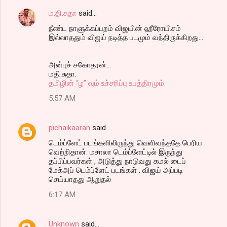
ம.தி.சுதா
said…
நீண்ட நாளுக்கப்பறம் விஜயின் ஹீரோயிசம்
இல்லாததும் விஜய் நடித்த படமும் வந்திருக்கிறது...
அன்புச் சகோதரன்...
மதி.சுதா.
தமிழின் “ழ” வும் உச்சரிப்பு உபத்திரமும்.
5:57 AM
pichaikaaran
said…
டெம்ப்ளேட் படங்களிலிருந்து வெளிவந்ததே பெரிய
வெற்றிதான். மசாலா டெம்ப்ளேட்டில் இருந்து
தப்பிப்பவர்கள் , அடுத்து நாடுவது கமல் டைப்
மேக்அப் டெம்ப்ளேட் படங்கள் . விஜய் அப்படி
செய்யாதது ஆறுதல்
6:17 AM
Unknown
said…