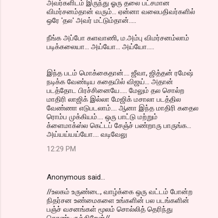
அவர்களிடம் இருந்து ஓரு தலை பட்சமான
விமர்சனம்தான் வரும்... ஏன்னா வலைபதிவர்களில்
ஒரே 'தல' அவர் மட்டும்தான்.....
நீங்க அப்போ களவாணி, ம.அம்பு விமர்சனம்லாம்
படிக்கலையா... அய்யோ... அய்யோ.....
இந்த படம் மொக்கைதான்.... ஜீவா, ஜித்தன் ரமேஷ்
நடிக்க வேண்டிய கதையில் விஜய்... அதான்
படத்தோட பிரச்சினையே..... மேலும் தல சொல்ற
மாதிரி லாஜிக் இல்லா மேஜிக் மசாலா படத்தில
வேண்ணா எடுபடலாம்.... ஆனா இந்த மாதிரி கதைல
ரொம்ப முக்கியம்.... ஒரு பாட்டு மற்றும்
க்ளைமாக்ஸ்ல கெட்டப் சேஞ்ச் பண்றாரு பாருங்க...
அய்யய்யய்யோ.... வடிவேலு
12:29 PM
Anonymous said…
//உலகம் உருண்டை, வாழ்க்கை ஒரு வட்டம் போன்ற
நிதர்சன உண்மைகளை உங்களின் பல படங்களின்
பஞ்ச் வசனங்கள் மூலம் சொல்லித் தெரிந்து
கொண்டிருக்கிறேன்//