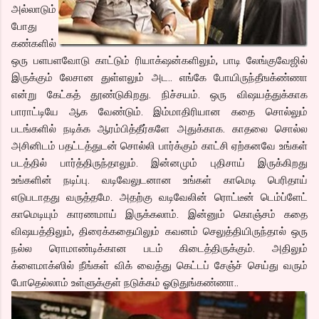
அல்லாடும்
போது
கண்களில்
ஒரு பளபளவோடு காட்டும் ரியாக்‌ஷன்களிலும், பாடி லேங்குவேஜில்
இருக்கும் லேசான துள்ளலும் அட.. எங்கே போயிருந்தீஙக்ண்ணா
என்று கேட்கத் தூண்டுகிறது. நிச்சயம். ஒரு விஷயத்துக்காக
பாராட்டியே ஆக வேண்டும். இம்மாதிரியான கதை சொல்லும்
படங்களில் நடிக்க ஆரம்பித்தீர்களே அதுக்காக. காதலை சொல்ல
அசினிடம் பதட்டத்துடன் சொல்லி பார்க்கும் காட்சி ஏற்கனவே உங்கள்
படத்தில் பார்த்திருந்தாலும். இன்னமும் புதிசாய் இருக்கிறது
உங்களின் நடிப்பு. வடிவேலுடனான உங்கள் காமெடி பெரிதாய்
எடுபடாதது வருத்தமே. அதற்கு வடிவேலின் ரொட்டீன் டெம்ப்ளேட்
காமெடியும் காரணமாய் இருக்கலாம். இன்னும் கொஞ்சம் கதை
விஷயத்திலும், திரைக்கதையிலும் கவனம் செலுத்தியிருந்தால் ஒரு
நல்ல ரொமாண்டிக்கான படம் கிடைத்திருக்கும். அதிலும்
க்ளைமாக்ஸில் நீங்கள் விக் வைத்து கெட்டப் சேஞ்ச் செய்து வரும்
போதெல்லாம் உள்ளுக்குள் நடுக்கம் ஓடுதுங்கண்ணா..