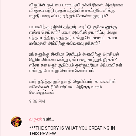
விஜயின் நடிப்பை பாராட்டியிருக்கிறீர்கள். அதற்காக
விஜயை பற்றி முதல் பத்தியில் சகட்டுமேனிக்கு
எழுதியதை எப்படி ஏற்றுக் கொள்ள முடியும்?
பாபாவிற்கு ரஜினி தந்தார். ரைட்டு. குசேலனுக்கு
என்ன செய்தார்? பாபா அவரின் தயாரிப்பு. வேறு
எந்த படத்திற்கு தந்தார் என்று சொல்லவும். கமல்
மன்மதன் அம்பிற்கு எவ்வளவு தந்தார்?
உங்களுக்கு சினிமா தெரியும் அளவிற்கு அரசியல்
தெரியவில்லை என்று ஏன் பறை சாற்றுகிறீர்கள்?
ஏதோ கலைஞர் குடும்பம் ஒன்றுமறியா அப்பாவிகள்
என்பது போன்று சொல்ல வேண்டாம்.
யார் தடுத்தாலும் தளதி ஜெயிப்பார். காவலனின்
கலெக்‌ஷன் ரிப்போர்ட்டை அடுத்த வாரம்
சொல்லுங்கள்
9:36 PM
வருண்
said…
***THE STORY IS WHAT YOU CREATING IN
THIS REVIEW.