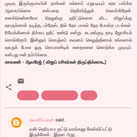
முடிவு இருக்குமாயின் நாங்கள் எல்லாம் மறுபடியும் சுறா பார்க்க
ஆசையில்லை என்பதை தெரிவித்துக் கொள்கிறேன்.
எனக்கென்னவோ. தெலுங்கு ஹிட்டுகளை விட, விஜய்க்கு
ஷாருக்கான் நடித்த, பர்தேஸ், தில் தோ பாகல் ஹே போன்ற படங்கள்
ரிமேக்கினால் நிச்சய ஹிட் உண்டு என்று கடலங்குடி நாடி ஜோசியர்
சொல்கிறார். இன்னும் கொஞ்சம் கவனம் செலுத்தினால் உங்களால்
ஷாருக் போல ஒரு ரொமாண்டிக் கதைகளை கொடுக்க முடியும்.
என்பது என் நம்பிக்கை.
காவலன் - ஆவரேஜ் ( விஜய் ரசிகர்கள் திருப்திக்காக,,)
காவலன்
திரை விமர்சனம்
விஜய்
கவனிப்பவன்
said…
C
வலி தெரியாம குட்டு வாங்கனு கேள்விப்பட்டு
o
இருக்கேன்... இதன அது...