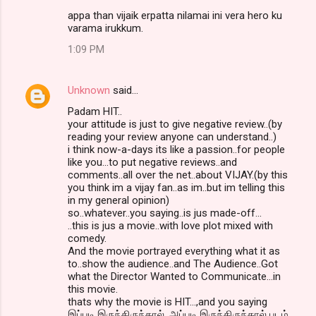
appa than vijaik erpatta nilamai ini vera hero ku
varama irukkum.
1:09 PM
Unknown
said…
Padam HIT..
your attitude is just to give negative review..(by
reading your review anyone can understand..)
i think now-a-days its like a passion..for people
like you...to put negative reviews..and
comments..all over the net..about VIJAY.(by this
you think im a vijay fan..as im..but im telling this
in my general opinion)
so..whatever..you saying..is jus made-off...
..this is jus a movie..with love plot mixed with
comedy.
And the movie portrayed everything what it as
to..show the audience..and The Audience..Got
what the Director Wanted to Communicate...in
this movie.
thats why the movie is HIT...,and you saying
இப்படி இருந்திருந்தால் ,அப்படி இருந்திருந்தால் படம்