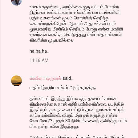
உலகம் உருண்டை, வாழ்க்கை ஒரு வட்டம் போன்ற
நிதர்சன உண்மைகளை உங்களின் பல படங்களின்
பஞ்ச் வசனங்கள் மூலம் சொல்லித் தெரிந்து
கொண்டிருக்கிறேன். ஆனால் அது உங்கள் படம்
மூலமாகவே மீண்டும் தெரியும் போது என்ன மாதிரி
உணர்வை எனக்கு கொடுத்தது என்பதை என்னால்
விவரிக்க முடியவில்லை
ha ha ha...
11:16 AM
எவனோ ஒருவன்
said…
மதிப்பிற்குரிய சங்கர் அவர்களுக்கு,
தங்களிடம் இருந்து இப்படி ஒரு தலை பட்சமான
விமர்சனத்தை நான் எதிர் பார்க்கவில்லை. படத்தில்
இருக்கும் குறைகளை மட்டும் தான் தாங்கள் சுட்டிக்
காட்டி உள்ளீர்கள். விஜய் மீது தங்களுக்கு என்ன
கோபமோ?? முதல் 30 நிமிடங்களைத் தவிர்த்து படம்
மிக நன்றாகவே இருந்தது.
ஆடுகளம் ஒரு சிறந்த படம் தான். ஆனால், அப்படம்