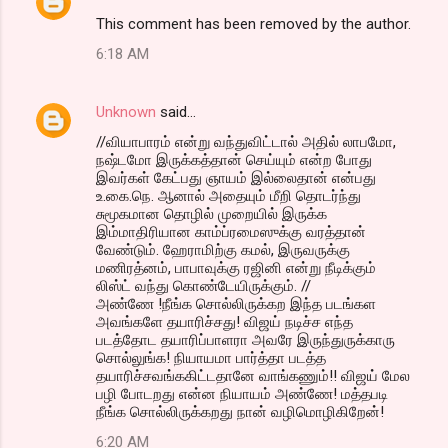
This comment has been removed by the author.
6:18 AM
Unknown
said…
//வியாபாரம் என்று வந்துவிட்டால் அதில் லாபமோ,
நஷ்டமோ இருக்கத்தான் செய்யும் என்ற போது
இவர்கள் கேட்பது ஞாயம் இல்லைதான் என்பது
உ.கை.நெ. ஆனால் அதையும் மீறி தொடர்ந்து
சுமூகமான தொழில் முறையில் இருக்க
இம்மாதிரியான காம்ப்ரமைஸுக்கு வரத்தான்
வேண்டும். ஹேராமிற்கு கமல், இருவருக்கு
மணிரத்னம், பாபாவுக்கு ரஜினி என்று நீடிக்கும்
லிஸ்ட் வந்து கொண்டேயிருக்கும். //
அண்ணே !நீங்க சொல்லிருக்கற இந்த படங்கள
அவங்களே தயாரிச்சது! விஜய் நடிச்ச எந்த
படத்தோட தயாரிப்பாளரா அவரே இருந்துருக்காரு
சொல்லுங்க! நியாயமா பார்த்தா படத்த
தயாரிச்சவங்ககிட்டதானே வாங்கணும்!! விஜய் மேல
பழி போடறது என்ன நியாயம் அண்ணே! மத்தபடி
நீங்க சொல்லிருக்கறது நான் வழிமொழிகிறேன்!
6:20 AM