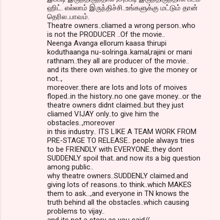
ஹிட். எல்லாம் இருந்திச்சி..உங்களுக்கு மட்டும் தான்
தெரில..பாவம்.
Theatre owners..cliamed a wrong person..who
is not the PRODUCER ..Of the movie..
Neenga Avanga ellorum kaasa thirupi
koduthaanga nu-solringa..kamal,rajini or mani
rathnam..they all are producer of the movie..
and its there own wishes..to give the money or
not..,
moreover..there are lots and lots of moives
floped..in the history..no one gave money...or the
theatre owners didnt claimed..but they just
cliamed VIJAY only..to give him the
obstacles..,moreover
in this industry.. ITS LIKE A TEAM WORK FROM
PRE-STAGE TO RELEASE.. people always tries
to be FRIENDLY with EVERYONE..they dont
SUDDENLY spoil that..and now its a big question
among public..
why theatre owners..SUDDENLY claimed.and
giving lots of reasons..to think..which MAKES
them to ask...,and everyone in TN knows the
truth behind all the obstacles..which causing
problems to vijay..
and its not a story as you said//