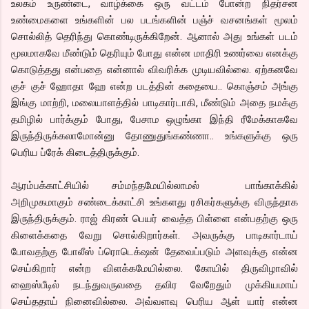
உலகம் உருண்டை, வாழ்க்கை ஒரு வட்டம் போன்ற நிதர்சன
உண்மைகளை உங்களின் பல படங்களின் பஞ்ச் வசனங்கள் மூலம்
சொல்லித் தெரிந்து கொண்டிருக்கிறேன். ஆனால் அது உங்கள் படம்
மூலமாகவே மீண்டும் தெரியும் போது என்ன மாதிரி உணர்வை எனக்கு
கொடுத்தது என்பதை என்னால் விவரிக்க முடியவில்லை. ஏற்கனவே
குச் குச் ஹோதா ஹே என்ற படத்தின் கதையை.. கொஞ்சம் அங்கு
இங்கு மாற்றி, மலையாளத்தில் பாடிகார்டாகி, மீண்டும் அதை நமக்கு
தமிழில் பார்க்கும் போது, பேசாம ஒழுங்கா இந்தி ரீமேக்காகவே
இருந்திருக்கலாமோன்னு தோணுதுங்கண்ணா.. உங்களுக்கு ஒரு
பெரிய ப்ரேக் கிடைத்திருக்கும்.
ஆரம்பக்காட்சியில் சம்மந்தமேயில்லாமல் பாங்காக்கில்
அறிமுகமாகும் சண்டைக்காட்சி உங்களது ரசிகர்களுக்கு விருந்தாக
இருந்திருக்கும். ராஜ் கிரண் பெயர் வைத்த பிள்ளை என்பதற்கு ஒரு
கிளைக்கதை வேறு சொல்கிறார்கள். அவருக்கு பாடிகார்டாய்
போவதற்கு போலீஸ் ப்ரொடெக்‌ஷன் தேவைப்படும் அளவுக்கு என்ன
செய்கிறார் என்ற விளக்கமேயில்லை. கோயில் திருவிழாவில்
ஹைஸ்பீடில் நடந்துவருவதை தவிர வேறேதும் முக்கியமாய்
செய்ததாய் நினைவில்லை. அவ்வளவு பெரிய ஆள் யார் என்ன