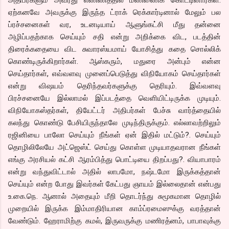
ஏற்கனவே அவருக்கு இருந்த ட்ராக் ரெக்கார்டினால் மேலும் பல
ப்ரச்சனைகள் வர, உடனடியாய் ஆளுங்கட்சி மீது தன்னை
அழிப்பதற்காக செய்யும் சதி என்று அறிக்கை விட, படத்தின்
திரைக்கதையை விட சுவாரஸ்யமாய் யோசித்து கதை சொல்லிக்
கொண்டிருக்கிறார்கள். ஆஸ்கரும், மதுரை அன்பும் என்ன
செய்தார்கள், எவ்வளவு முனைப்பெடுத்து விநியோகம் செய்தார்கள்
என்று விஷயம் தெரிந்தவர்களுக்கு தெரியும். இவ்வளவு
பிரச்சனையே இல்லாமல் இப்படத்தை வெளியிட்டிருக்க முடியும்.
விநியோகஸ்தர்கள், தியேட்டர் அதிபர்கள் பேச்சு வார்த்தையில்
கலந்து கொண்டு பேசியிருந்தாலே முடிந்திருக்கும். எல்லாவற்றிலும்
ரஜினியை பாலோ செய்யும் நீங்கள் ஏன் இதில் மட்டும்?. செய்யும்
தொழிலிலேயே அட்ஜெஸ்ட் செய்து கொள்ள முடியாதவரான நீங்கள்
எங்கு அரசியல் கட்சி ஆரம்பித்து பொட்டியை திறப்பது?. வியாபாரம்
என்று வந்துவிட்டால் அதில் லாபமோ, நஷ்டமோ இருக்கத்தான்
செய்யும் என்ற போது இவர்கள் கேட்பது ஞாயம் இல்லைதான் என்பது
உ.கை.நெ. ஆனால் அதையும் மீறி தொடர்ந்து சுமூகமான தொழில்
முறையில் இருக்க இம்மாதிரியான காம்ப்ரமைஸுக்கு வரத்தான்
வேண்டும். ஹேராமிற்கு கமல், இருவருக்கு மணிரத்னம், பாபாவுக்கு