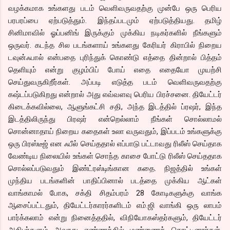
வழக்கமாக உங்களது படம் வெளிவருவதற்கு முன்பே ஒரு பெரிய
பரபரப்பை ஏற்படுத்தும். இந்தப்படமும் ஏற்படுத்தியது. தமிழ்
சினிமாவில் ஓப்பனிங் இருக்கும் முக்கிய நடிகர்களில் நீங்களும்
ஒருவர். கடந்த சில படங்களாய் உங்களது கேரியர் கிராபில் நிறைய
டவுன்ஃபால் என்பதை புரிந்துக் கொண்டு எத்தை தின்றால் பித்தம்
தெளியும் என்று குழம்பிப் போய் எதை எதையோ முயற்சி
செய்துவருகிறீர்கள். அப்படி எடுத்த படம் வெளிவருவதற்கு
கஷ்டப்படுகிறது என்றால் அது எவ்வளவு பெரிய பிரச்சனை. தியேட்டர்
கிடைக்கவில்லை, ஆளுங்கட்சி சதி, அந்த இடத்தில் ப்ரஷர், இந்த
இடத்திலிருந்து பிரஷர் என்றெல்லாம் நீங்கள் சொல்லாமல்
சொன்னாதாய் நிறைய கதைகள் உலா வருவதும், இப்படம் உங்களுக்கு
ஒரு பிரஸ்டீஜ் என ஃபீல் செய்ததால் எப்பாடு பட்டாவது ரிலீஸ் செய்தாக
வேண்டிய நிலையில் உங்கள் சொந்த காசை போட்டு ரிலீஸ் செய்ததாக
சொல்லப்படுவதும் இண்ட்ரஸ்டிங்கான கதை. நிஜத்தில் உங்கள்
முந்திய படங்களின் பாதிப்பினால் படத்தை முக்கிய ஆட்கள்
வாங்காமல் போக, சக்தி சிதம்பரம் 28 கோடிகளுக்கு வாங்க
ஆசைப்பட்டதும், தியேட்டர்காரர்களிடம் எம்.ஜி வாங்கி ஒரு லாபம்
பார்க்கலாம் என்று நினைத்ததில், விநியோகஸ்தர்களும், தியேட்டர்
அதிபர்களும் அவரது எண்ணத்தில் மண்ணைக் கொட்டினார்கள்.