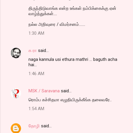
m
திருந்திடுவாங்க என்ற உங்கள் நம்பிக்கைக்கு ஏன்
m
வாழ்த்துக்கள்....
e
நல்ல அறிவுரை / விமர்சனம்.......
n
1:30 AM
t
s
க ரா
said…
naga kannula usi ethura mathri ... baguth acha
hai...
1:46 AM
MSK / Saravana
said…
ரொம்ப கச்சிதமா எழுதியிருக்கீங்க தலைவரே..
1:54 AM
தோழி
said…