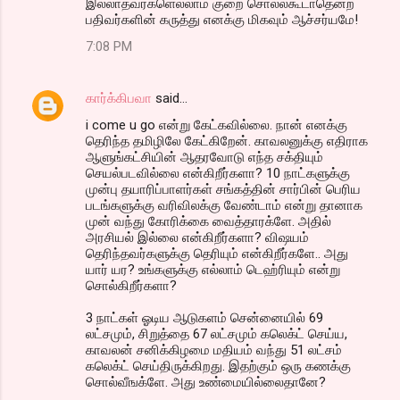
இல்லாதவர்களெல்லாம் குறை சொல்லகூடாதென்ற
பதிவர்களின் கருத்து எனக்கு மிகவும் ஆச்சர்யமே!
7:08 PM
கார்க்கிபவா
said…
i come u go என்று கேட்கவில்லை. நான் எனக்கு
தெரிந்த தமிழிலே கேட்கிறேன். காவலனுக்கு எதிராக
ஆளுங்கட்சியின் ஆதரவோடு எந்த சக்தியும்
செயல்படவில்லை என்கிறீர்களா? 10 நாட்களுக்கு
முன்பு தயாரிப்பாளர்கள் சங்கத்தின் சார்பின் பெரிய
படங்களுக்கு வரிவிலக்கு வேண்டாம் என்று தானாக
முன் வந்து கோரிக்கை வைத்தாரக்ளே. அதில்
அரசியல் இல்லை என்கிறீர்களா? விஷயம்
தெரிந்தவர்களுக்கு தெரியும் என்கிறீர்களே.. அது
யார் யர? உங்களுக்கு எல்லாம் டெஹ்ரியும் என்று
சொல்கிறீர்களா?
3 நாட்கள் ஓடிய ஆடுகளம் சென்னையில் 69
லட்சமும், சிறுத்தை 67 லட்சமும் கலெக்ட் செய்ய,
காவலன் சனிக்கிழமை மதியம் வந்து 51 லட்சம்
கலெக்ட் செய்திருக்கிறது. இதற்கும் ஒரு கணக்கு
சொல்வீஙக்ளே. அது உண்மையில்லைதானே?