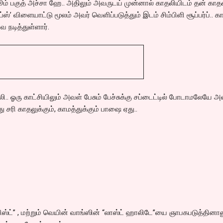
ஜூம் பகுத் அச்சா ஹே.. அதிலும் அவருடய் முன்னால் காதலியிடம் தன் கா
்ஸ்’ விளையாட்டு மூலம் அவர் வெளிப்படுத்தும் இடம் சிம்பிளி சூப்பர்ப்.. க
 நடித்துள்ளார்.
ி.. ஓரு காட்சியிலும் அவள் பேசும் பேச்சுக்கு சப்டைட்டில் போடாமலேயே அ
து சரி காதலுக்கும், காமத்துக்கும் பாஷை ஏது..
லிஸ்ட்” , மற்றும் வெயின் வாங்ஸின் “லாஸ்ட் ஹாலிடே”யை ஞாபகபடுத்தினால