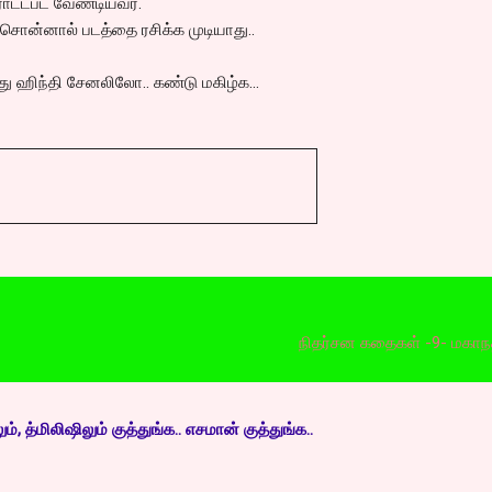
ராட்டபட வேண்டியவர்.
 சொன்னால் படத்தை ரசிக்க முடியாது..
ு ஹிந்தி சேனலிலோ.. கண்டு மகிழ்க...
நிதர்சன கதைகள் -9- மகாநதியை ப
, த்மிலிஷிலும் குத்துங்க.. எசமான் குத்துங்க..