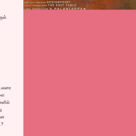
ுள்.
 பலரை
களை
களில்
ு
னை
.?