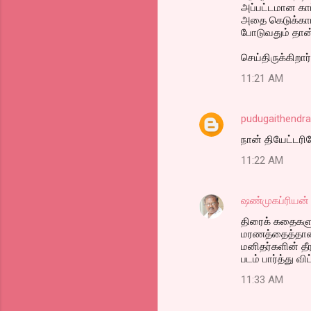
அப்பட்டமான காப
அதை கெடுக்காமல்
போடுவதும் தான்
செய்திருக்கிறார
11:21 AM
pudugaithendra
நான் தியேட்டரில
11:22 AM
ஷண்முகப்ரியன்
திரைக் கதைகளுக
மரணத்தைத்தான்
மனிதர்களின் த
படம் பார்த்து வ
11:33 AM