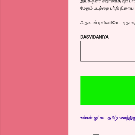
இயக்குனர் சஷான்ந்த் ஷா பா
மேலும் படத்தை பற்றி நிறைய
அதனால் டிவிடியிலோ.. ஏதாவத
DASVIDANIYA
உங்கள் ஓட்டை தமிழ்மணத்திலும்