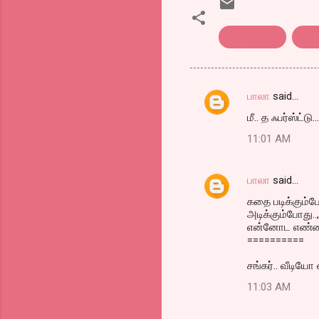
Dasvidaniya
Hind
பாலா
said…
C
மீ.. த ஃபர்ஸ்ட்டு...
o
11:01 AM
m
m
பாலா
said…
e
கதை படிக்கும்போ
n
அடிக்கும்போது..
t
என்னோட எண்ண
==========
s
சங்கர்.. வீடியோ
11:03 AM