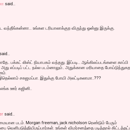
னா
said…
வந்தீங்கன்னா... உங்கள டரியாலாக்குற விருந்து ஒன்னு இருக்கு.
said…
தே.. பக்கட் லிஸ்ட் நியாபகம் வந்தது. இப்படி... ஆங்கிலப்படங்களை காப்பி
, அது எப்படிப் பட்ட நல்ல படம்னாலும்.. அதுக்கான மரியாதை போய்டுந்துக
ம்.
ு இதெல்லாம் சகஜமப்பா. இதுக்கு போயி அலட்டிகலாமா..???
 எங்க ஊர் கஜினி..
er
said…
ுமையான படம். Morgan freeman, jack nicholson ரெண்டும் பேரும்
பை வெளிபடுத்தியிருப்பார்கள். உங்கள் விமர்சனத்தை படித்தால் கிட்டத்தட்