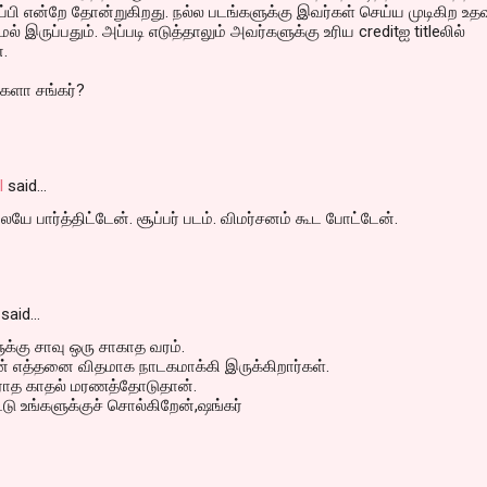
்பி என்றே தோன்றுகிறது. நல்ல படங்களுக்கு இவர்கள் செய்ய முடிகிற உத
 இருப்பதும். அப்படி எடுத்தாலும் அவர்களுக்கு உரிய creditஐ titleலில்
.
்களா சங்கர்?
l
said…
ேயே பார்த்திட்டேன். சூப்பர் படம். விமர்சனம் கூட போட்டேன்.
said…
்கு சாவு ஒரு சாகாத வரம்.
 எத்தனை விதமாக நாடகமாக்கி இருக்கிறார்கள்.
ீராத காதல் மரணத்தோடுதான்.
ிட்டு உங்களுக்குச் சொல்கிறேன்,ஷங்கர்