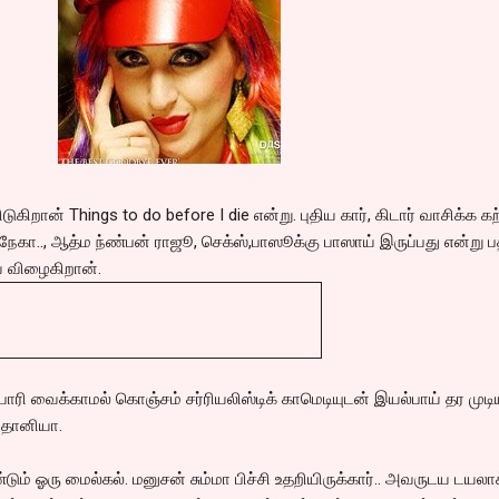
கிறான் Things to do before I die என்று. புதிய கார், கிடார் வாசிக்க கற
ேகா.., ஆத்ம ந்ண்பன் ராஜூ, செக்ஸ்,பாஸூக்கு பாஸாய் இருப்பது என்று ப
விழைகிறான்.
ரி வைக்காமல் கொஞ்சம் சர்ரியலிஸ்டிக் காமெடியுடன் இயல்பாய் தர முடிய
ிதானியா.
மீண்டும் ஓரு மைல்கல். மனுசன் சும்மா பிச்சி உதறியிருக்கார்.. அவருடய டயலா