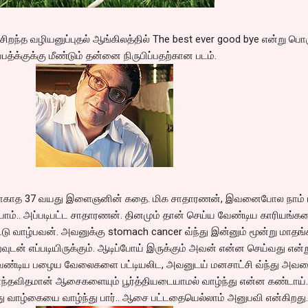
ிறந்த வழியனுப்புதல் ஆங்கிலத்தில் The best ever good bye என்று பொர
த்க்குக்கு மீண்டும் தன்னை நிருபிப்பதற்கான படம்.
ணமாகாத 37 வயது இளைஞனின் கதை. மிக சாதாரணன், இவனைபோல நாம்
ருபோம்.. அப்படிபட்ட சாதாரணன். தினமும் தான் செய்ய வேண்டிய காரியங்
ிட்டு வாழ்பவன். அவனுக்கு stomach cancer வ்ந்து இன்னும் மூன்று மாதங்
டன் எப்படியிருக்கும். ஆடிப்போய் இருக்கும் அவன் என்ன செய்வது என்ற
யவேண்டிய பழைய வேலைகளை பட்டியலிட, அவனுடய் மனசாட்சி வ்ந்து அவ
 எந்தவிதமான் ஆசைகளையும் பூர்த்தியடையாமல் வாழ்ந்து என்ன கண்டாய்.
ு வாழ்கையை வாழ்ந்து பார்.. ஆசை பட்டதையெல்லாம் அனுபவி என்கிறது.