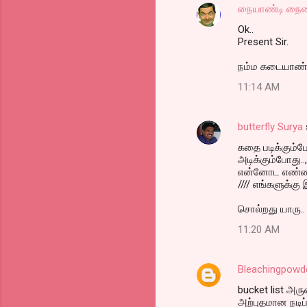
நையாண்டி நை
Ok..
Present Sir.
நம்ம கடையாண்ட 
11:14 AM
butterfly Surya
கதை படிக்கும்போ
அடிக்கும்போது..
என்னோட எண்ண
//// எங்களுக்க
சொல்றது யாரு..
11:20 AM
Bleachingpowd
bucket list அர
அற்புதமான நடிப்