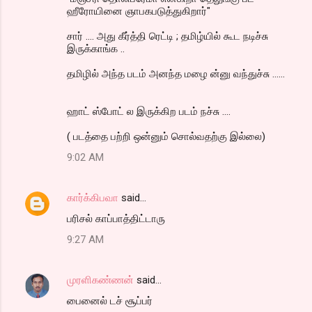
ஹீரோயினை ஞாபகபடுத்துகிறார்"
சார் .... அது கீர்த்தி ரெட்டி ; தமிழ்யில் கூட நடிச்சு
இருக்காங்க ..
தமிழில் அந்த படம் அனந்த மழை ன்னு வந்துச்சு ......
ஹாட் ஸ்போட் ல இருக்கிற படம் நச்சு ....
( படத்தை பற்றி ஒன்னும் சொல்வதற்கு இல்லை)
9:02 AM
கார்க்கிபவா
said…
பரிசல் காப்பாத்திட்டாரு
9:27 AM
முரளிகண்ணன்
said…
பைனைல் டச் சூப்பர்