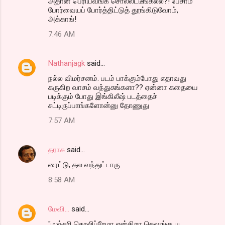
அதான் பெரியவங்க சொல்லீட்டீங்கல்ல?! பேசாம
s
போர்வையப் போர்த்திட்டுத் தூங்கிடுவோம்,
அக்காங்!
7:46 AM
Nathanjagk
said…
நல்ல விமர்சனம். படம் பாக்கும்போது எதாவது
கருகிற வாசம் வந்துசுங்களா?? ஏன்னா கதையை
படிக்கும் போது இங்கிலீஷ் படத்தைச்
சுட்டிருப்பாங்களோன்னு தோணுது
7:57 AM
தராசு
said…
ரைட்டு, தல வந்துட்டாரு
8:58 AM
மேவி...
said…
"மஞ்சரி தொலிப்ரேமா என்கிறா தெலுங்கு பட