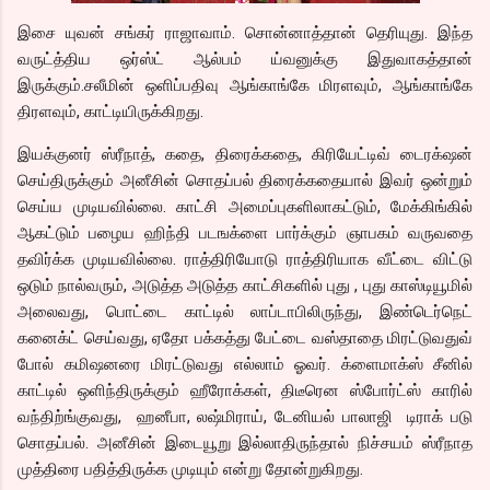
இசை யுவன் சங்கர் ராஜாவாம். சொன்னாத்தான் தெரியுது. இந்த
வருட்த்திய ஒர்ஸ்ட் ஆல்பம் ய்வனுக்கு இதுவாகத்தான்
இருக்கும்.சலீமின் ஒளிப்பதிவு ஆங்காங்கே மிரளவும், ஆங்காங்கே
திரளவும், காட்டியிருக்கிறது.
இயக்குனர் ஸ்ரீநாத், கதை, திரைக்கதை, கிரியேட்டிவ் டைரக்‌ஷன்
செய்திருக்கும் அனீசின் சொதப்பல் திரைக்கதையால் இவர் ஒன்றும்
செய்ய முடியவில்லை. காட்சி அமைப்புகளிலாகட்டும், மேக்கிங்கில்
ஆகட்டும் பழைய ஹிந்தி படஙக்ளை பார்க்கும் ஞாபகம் வருவதை
தவிர்க்க முடியவில்லை. ராத்திரியோடு ராத்திரியாக வீட்டை விட்டு
ஒடும் நால்வரும், அடுத்த அடுத்த காட்சிகளில் புது , புது காஸ்டியூமில்
அலைவது, பொட்டை காட்டில் லாப்டாபிலிருந்து, இண்டெர்நெட்
கனைக்ட் செய்வது, ஏதோ பக்கத்து பேட்டை வஸ்தாதை மிரட்டுவதுவ்
போல் கமிஷனரை மிரட்டுவது எல்லாம் ஓவர். க்ளைமாக்ஸ் சீனில்
காட்டில் ஒளிந்திருக்கும் ஹீரோக்கள், திடீரென ஸ்போர்ட்ஸ் காரில்
வந்திற்ங்குவது, ஹனீபா, லஷ்மிராய், டேனியல் பாலாஜி டிராக் படு
சொதப்பல். அனீசின் இடையூறு இல்லாதிருந்தால் நிச்சயம் ஸ்ரீநாத
முத்திரை பதித்திருக்க முடியும் என்று தோன்றுகிறது.