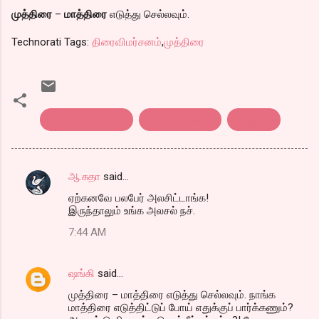
முத்திரை
–
மாத்திரை
எடுத்து செல்லவும்.
Technorati Tags:
திரைவிமர்சனம்
,
முத்திரை
thiraivimarsanam
திரைவிமர்சனம்
முத்திரை
ஆ.சுதா
said…
C
ஏற்கனவே பலபேர் அலசிட்டாங்க!
o
இருந்தாலும் உங்க அலசல் நச்.
m
7:44 AM
m
e
ஷங்கி
said…
n
முத்திரை – மாத்திரை எடுத்து செல்லவும். நாங்க
t
மாத்திரை எடுத்திட்டுப் போய் எதுக்குப் பார்க்கணும்?