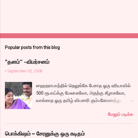
Popular posts from this blog
"தனம்” -விமர்சனம்
-
September 05, 2008
ஹைதராபாத்தில் தெலுங்கே பேசாத ஓரு ஏரியாவில்
500 ரூபாய்க்கு மேலாகவோ, அதற்கு கீழாகவோ,
வாங்காத ஓரு தமிழ் விபசாரி கும்பகோணத்து
அக்ரஹாரத்தின் வீட்டில் மருமகளாக
மேலும் படிக்க
வாழ்கைபடுகிறாள். அவளுடய வாழ்கை எப்படி
அமைந்தது? என்ற ஓரு நல்ல லைனை , சங்கீதா
தன்னுடய இடுப்பை சுழற்றி, சுழற்றி நடப்பதை போல்
பொக்கிஷம் – சேரனுக்கு ஒரு கடிதம்
சும்மா, சுத்தி, சுத்தி குழப்பி, நம்பமுடியாத