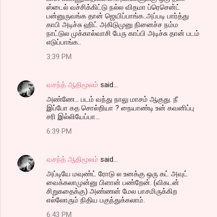
ஸ்டைல் வச்சிக்கிட்டு நல்ல விதமா ப்ரெசென்ட்
பன்னுருவங்க தான் ஜெயிப்பாங்க..அப்படி பார்த்து
காபி அடிச்சு ஹிட் அகிடுமுனு நினைச்ச நம்ம
நாட்டுல முக்கால்வாசி பேரு காப்பி அடிச்சு தான் படம்
எடுப்பாங்க..
3:39 PM
வசந்த் ஆதிமூலம்
said…
அண்ணே... படம் வந்து நாலு மாசம் ஆகுது. நீ
இப்போ கத சொல்றியா ? நையாண்டி உன் கவனிப்பு
சரி இல்லியேப்பா...
6:39 PM
வசந்த் ஆதிமூலம்
said…
அப்டியே மவுண்ட் ரோடு ல உனக்கு ஒரு கட் அவுட்
வைக்கலாமுன்னு பிளான் பண்றேன். (விகடன்
சிறுகதைக்கு) அண்ணன் மேல பாசமிருக்கிற
எல்லோரும் நிதிய பகுந்துக்கலாம்.
6:43 PM