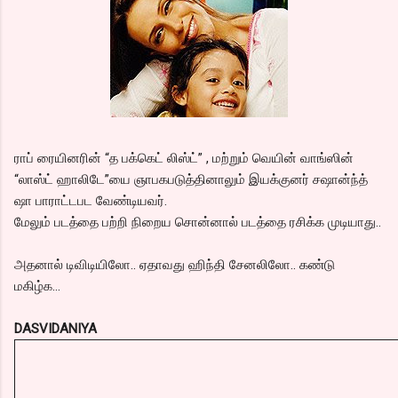
ராப் ரையினரின் “த பக்கெட் லிஸ்ட்” , மற்றும் வெயின் வாங்ஸின்
“லாஸ்ட் ஹாலிடே”யை ஞாபகபடுத்தினாலும் இயக்குனர் சஷான்ந்த்
ஷா பாராட்டபட வேண்டியவர்.
மேலும் படத்தை பற்றி நிறைய சொன்னால் படத்தை ரசிக்க முடியாது..
அதனால் டிவிடியிலோ.. ஏதாவது ஹிந்தி சேனலிலோ.. கண்டு
மகிழ்க...
DASVIDANIYA