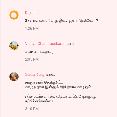
Raju
said…
37 வயசானா, அவரு இளைஞனா அண்ணே...?
1:26 PM
Vidhya Chandrasekaran
said…
ம்ம்ம் பார்க்கனும்:)
2:05 PM
வெட்டி வேலு
said…
சாகுற நாள் தெரிஞ்சிட்ட
வாழுற நாள இன்னும் சந்தோசம வாழனும்.
நல்ல படங்கள நல்ல விதமா காப்பி அடிக்குறது
தப்பில்லங்கண்னா
3:10 PM