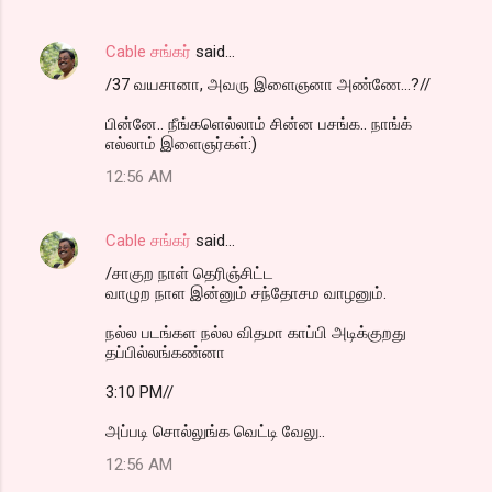
Cable சங்கர்
said…
/37 வயசானா, அவரு இளைஞனா அண்ணே...?//
பின்னே.. நீங்களெல்லாம் சின்ன பசங்க.. நாங்க்
எல்லாம் இளைஞர்கள்:)
12:56 AM
Cable சங்கர்
said…
/சாகுற நாள் தெரிஞ்சிட்ட
வாழுற நாள இன்னும் சந்தோசம வாழனும்.
நல்ல படங்கள நல்ல விதமா காப்பி அடிக்குறது
தப்பில்லங்கண்னா
3:10 PM//
அப்படி சொல்லுங்க வெட்டி வேலு..
12:56 AM