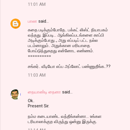
11:01 AM
m
m
பாலா
said…
e
கதை படிக்கும்போதே.. பக்கட் லிஸ்ட் நியாபகம்
n
வந்தது. இப்படி... ஆங்கிலப்படங்களை காப்பி
t
அடிக்கும்போது.., அது எப்படிப் பட்ட நல்ல
படம்னாலும்.. அதுக்கான மரியாதை
s
போய்டுந்துகறது என்னோட எண்ணம்.
==========
சங்கர்.. வீடியோ எப்ப அப்லோட் பண்ணுறீங்க..??
11:03 AM
நையாண்டி நைனா
said…
Ok..
Present Sir.
நம்ம கடையாண்ட வந்தீங்கன்னா... உங்கள
டரியாலாக்குற விருந்து ஒன்னு இருக்கு.