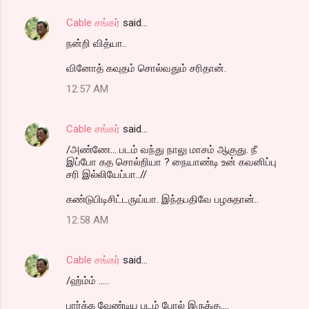
Cable சங்கர்
said…
நன்றி வித்யா..
வினோத் கவுதம் சொல்வதும் சரிதான்.
12:57 AM
Cable சங்கர்
said…
/அண்ணே... படம் வந்து நாலு மாசம் ஆகுது. நீ
இப்போ கத சொல்றியா ? நையாண்டி உன் கவனிப்பு
சரி இல்லியேப்பா..//
கண்டுபிடிசிட்டருய்யா. இந்தபதிவே பழசுதான்..
12:58 AM
Cable சங்கர்
said…
/ஹ்ம்ம் .....
பார்க்க வேண்டிய படம் போல் இருக்கு....