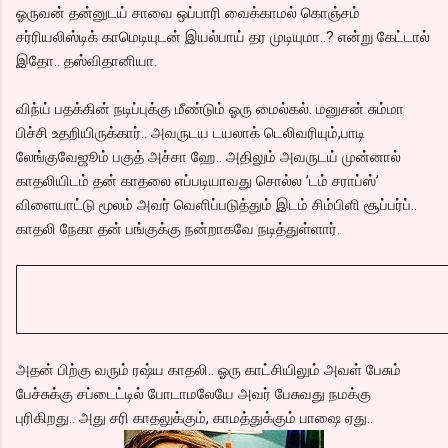
ஓருவன் தன்னுடய் சாவை ஒப்பாரி வைக்காமல் கொஞ்சம்
சர்ரியலிஸ்டிக் காமெடியுடன் இயல்பாய் தர முடியுமா..? என்று கேட்டால்
இதோ.. தஸ்விதானியா.
விந்ய் பதக்கின் நடிப்புக்கு மீண்டும் ஓரு மைல்கல். மனுசன் சும்மா
பிச்சி உதறியிருக்கார்.. அவருடய டயலாக் டெலிவரியும்,பாடி
லேங்குவேஜூம் பகுத் அச்சா ஹே.. அதிலும் அவருடய் முன்னால்
காதலியிடம் தன் காதலை எப்படியாவது சொல்ல ’டம் சராப்ஸ்’
விளையாட்டு மூலம் அவர் வெளிப்படுத்தும் இடம் சிம்பிளி சூப்பர்ப்..
காதலி நேகா தன் பங்குக்கு நன்றாகவே நடித்துள்ளார்.
அதன் பிற்கு வரும் ரஷ்ய காதலி.. ஓரு காட்சியிலும் அவள் பேசும்
பேச்சுக்கு சப்டைட்டில் போடாமலேயே அவர் பேசுவது நமக்கு
புரிகிறது.. அது சரி காதலுக்கும், காமத்துக்கும் பாஷை ஏது..