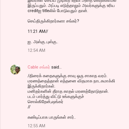
இவர்கள் செய்ய முடிகிற உதவி அதை கெடுக்காமல்
இருப்பதும். அப்படி எடுத்தாலும் அவர்களுக்கு உரிய
creditஐ titleலில் போடுவதும் தான்.
செய்திருக்கிறார்களா சங்கர்?
11:21 AM//
ஐ.. அஸ்கு..புஸ்கு..
12:54 AM
Cable சங்கர்
said…
/திரைக் கதைகளுக்கு சாவு ஒரு சாகாத வரம்.
மரணத்தைத்தான் எத்தனை விதமாக நாடகமாக்கி
இருக்கிறார்கள்.
மனிதர்களின் தீராத காதல் மரணத்தோடுதான்.
படம் பார்த்து விட்டு உங்களுக்குச்
சொல்கிறேன்,ஷங்கர்
//
கண்டிப்பாக பாருங்கள் சார்..
12:55 AM