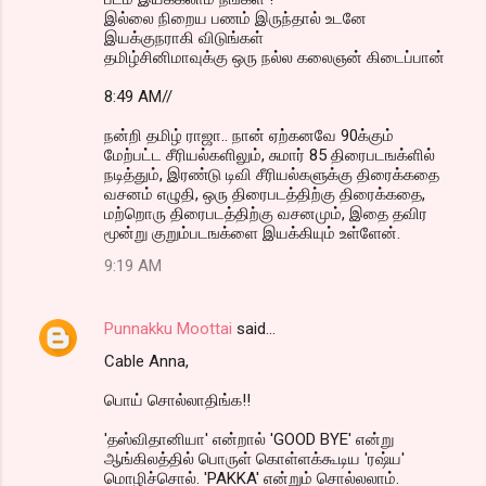
இல்லை நிறைய பணம் இருந்தால் உடனே
இயக்குநராகி விடுங்கள்
தமிழ்சினிமாவுக்கு ஒரு நல்ல கலைஞன் கிடைப்பான்
8:49 AM//
நன்றி தமிழ் ராஜா.. நான் ஏற்கனவே 90க்கும்
மேற்பட்ட சீரியல்களிலும், சுமார் 85 திரைபடஙக்ளில்
நடித்தும், இரண்டு டிவி சீரியல்களுக்கு திரைக்கதை
வசனம் எழுதி, ஒரு திரைபடத்திற்கு திரைக்கதை,
மற்றொரு திரைபடத்திற்கு வசனமும், இதை தவிர
மூன்று குறும்படஙக்ளை இயக்கியும் உள்ளேன்.
9:19 AM
Punnakku Moottai
said…
Cable Anna,
பொய் சொல்லாதிங்க!!
'தஸ்விதானியா' என்றால் 'GOOD BYE' என்று
ஆங்கிலத்தில் பொருள் கொள்ளக்கூடிய 'ரஷ்ய'
மொழிச்சொல். 'PAKKA' என்றும் சொல்லலாம்.