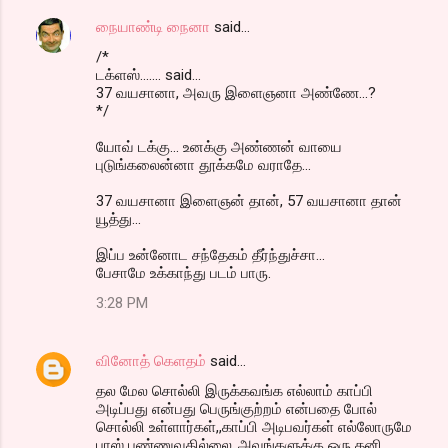
நையாண்டி நைனா
said…
/*
டக்ளஸ்....... said...
37 வயசானா, அவரு இளைஞனா அண்ணே...?
*/
யோவ் டக்கு... உனக்கு அண்ணன் வாயை
புடுங்கலைன்னா தூக்கமே வராதே...
37 வயசானா இளைஞன் தான், 57 வயசானா தான்
யூத்து...
இப்ப உன்னோட சந்தேகம் தீர்ந்துச்சா...
பேசாமே உக்காந்து படம் பாரு.
3:28 PM
வினோத் கெளதம்
said…
தல மேல சொல்லி இருக்கவங்க எல்லாம் காப்பி
அடிப்பது என்பது பெருங்குற்றம் என்பதை போல்
சொல்லி உள்ளார்கள்,,காப்பி அடிபவர்கள் எல்லோருமே
பாஸ் பண்ணுவதில்லை..அவங்களுக்கு ஒரு தனி